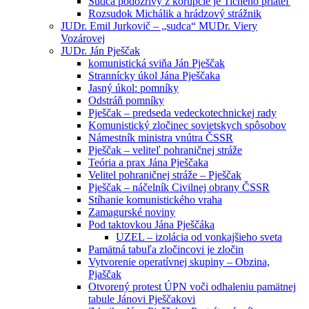
Sudca podozrivý z korupcie je Tichého priateľ
Rozsudok Michálik a hrádzový strážnik
JUDr. Emil Jurkovič – „sudca“ MUDr. Viery
Vozárovej
JUDr. Ján Pješčak
komunistická sviňa Ján Pješčak
Strannícky úkol Jána Pješčaka
Jasný úkol: pomníky
Odstráň pomníky
Pješčak – predseda vedeckotechnickej rady
Komunistický zločinec sovietskych spôsobov
Námestník ministra vnútra ČSSR
Pješčak – veliteľ pohraničnej stráže
Teória a prax Jána Pješčaka
Velitel pohraničnej stráže – Pješčak
Pješčak – náčelník Civilnej obrany ČSSR
Stíhanie komunistického vraha
Zamagurské noviny
Pod taktovkou Jána Pješčáka
UZEL – izolácia od vonkajšieho sveta
Pamätná tabuľa zločincovi je zločin
Vytvorenie operatívnej skupiny – Obzina,
Pjaščak
Otvorený protest ÚPN voči odhaleniu pamätnej
tabule Jánovi Pješčakovi