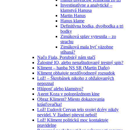
Investigatívne a analytické –
klamstvá Hanusa
Martin Hanus
Hanus klame
Definitívna bodka, dvojbodka a tri
bodky
Zimáková splav vytesnila – zo
strachu
Zimáková mala byť väzobne
stíhaná?
Načo Fiala, Porubský nám stačí
Žalostné IQ, alebo nenaštudovaný trestný spis?
Kliment – hanba NS SR (Martin Daňo)
Kliment obhajuje nezdôvodnený rozsudok
Lož! – Škrobánek nikoho z obžalovaných
nepoznal
Hlúposť alebo klamstvo?
Agent Koza v poloprázdnom kine
Obraz Kliment? Miesto dokazovania
krágľovačka!
Lož! Ľudovít Cervan telo svojej dcéry nikdy
nevidel. V žiadnej pitevni nebol!
Lož! Kliment politickú moc kontaktuje
pravidelne