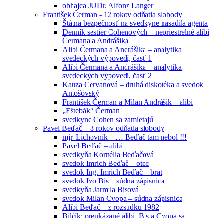
obhajca JUDr. Alfonz Langer
František Čerman - 12 rokov odňatia slobody
Štátna bezpečnosť na svedkyne nasadila agenta
Denník sestier Cohenových – nepriestrelné alibi
Čermana a Andrášika
Alibi Čermana a Andrášika – analytika
svedeckých výpovedí, časť 1
Alibi Čermana a Andrášika – analytika
svedeckých výpovedí, časť 2
Kauza Cervanová – druhá diskotéka a svedok
Antošovský
František Čerman a Milan Andrášik – alibi
„Eštebák“ Čerman
svedkyne Cohen sa zamietajú
Pavel Beďač – 8 rokov odňatia slobody
mjr. Lichovník – … Beďač tam nebol !!!
Pavel Beďač – alibi
svedkyňa Kornélia Beďačová
svedok Imrich Beďač – otec
svedok Ing. Imrich Beďač – brat
svedok Ivo Bis – súdna zápisnica
svedkyňa Jarmila Bisová
svedok Milan Cvopa – súdna zápisnica
Alibi Beďač – z rozsudku 1982
Bilčík: preukázané alibi, Bis a Cvopa sa