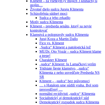
Kliment – za všetkým (v mojich 3 knihách) si
stojím…
Životné dielo sudcu Juraja Klimenta
Schizofrénia súdnej moci
Sudca a jeho zrkadlo
Motív sudcu Klimenta
Kliment – predseda senátu, ktorý sa nevie
kontrolovať
Klamstvá a polopravdy sudcu Klimenta
Juraj Koza a Martin Daňo
Fico vs. Kliment
„Sudca“ Kliment a patologická lož
MUDr. Oto Vozár – sudca Kliment klame
a trepe!
Charakter Kliment
„sudca“ Kliment: Ja Lamačkovi verím
Tridsiate šieste klamstvo, „sudcu“
Klimenta z neho usvedčuje Predseda NS
SR
Kliment – „sudca“ bez právomoci
… s Hatalom sme súdili vraha. Bol som
presvedčený …
normálni recidivisti „sudcu“ Klimenta
Socialistický aj demokratický súd
Demokratický rozsudok sudcu Klimenta