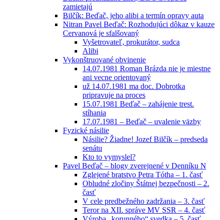
zamietajú
Bilčík: Beďač, jeho alibi a termín opravy auta
Nitran Pavel Beďač: Rozhodujúci dôkaz v kauze
Cervanová je sfalšovaný
Vyšetrovateľ, prokurátor, sudca
Alibi
Vykonštruované obvinenie
14.07.1981 Roman Brázda nie je miestne
ani vecne orientovaný
už 14.07.1981 ma doc. Dobrotka
pripravuje na proces
15.07.1981 Beďač – zahájenie trest.
stíhania
17.07.1981 – Beďač – uvalenie väzby
Fyzické násilie
Násilie? Žiadne! Jozef Bilčík – predseda
senátu
Kto to vymyslel?
Pavel Beďač – blogy zverejnené v Denníku N
Zglejené bratstvo Petra Tótha – 1. časť
Obludné zločiny Štátnej bezpečnosti – 2.
časť
V cele predbežného zadržania – 3. časť
Teror na XII. správe MV SSR – 4. časť
Výroba „korunného“ svedka – 5. časť