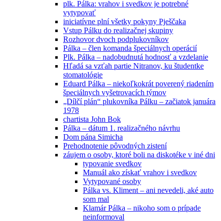
plk. Pálka: vrahov i svedkov je potrebné
vytypovať
iniciatívne plní všetky pokyny Pješčaka
Vstup Pálku do realizačnej skupiny
Rozhovor dvoch podplukovníkov
Pálka – člen komanda špeciálnych operácií
Plk. Pálka – nadobudnutá hodnosť a vzdelanie
Hľadá sa vzťah partie Nitranov, ku študentke
stomatológie
Eduard Pálka – niekoľkokrát poverený riadením
špeciálnych vyšetrovacích týmov
„Dílčí plán“ plukovníka Pálku – začiatok januára
1978
chartista John Bok
Pálka – dátum 1. realizačného návrhu
Dom pána Simicha
Prehodnotenie pôvodných zistení
záujem o osoby, ktoré boli na diskotéke v iné dni
typovanie svedkov
Manuál ako získať vrahov i svedkov
Vytypované osoby
Pálka vs. Kliment – ani nevedeli, aké auto
som mal
Klamár Pálka – nikoho som o prípade
neinformoval