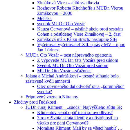
Zimáková Viera – alibi svedkovia
Rozhovor Roberta Kirchhoffa s MUDr. Vierou
Zimákovou – 2006
Meliška
svedok MUDr. Oto Vozár
Kauza Cervanová – násilné akcie proti sestrám
Cohen a odsúdenej Viere Zimákovej – 2. časť
Zimáková má z Pálku strach, nastupuje ŠtB
Vyšetroval vyšetrovateľ XII. správy MV – npor.
Ján Lőrincz
MUDr. Oto Vozár – trest nápravného opatrenia
Z výpovede MUDr. Ota Vozára pred súdom
Svedok MUDr. Oto Vozár pred súdom
MUDr. Oto Vozár – sťažnosť
Jolana a Michal Andrášikoví – trestné stíhanie bolo
zastavené kvôli amnestii
Otec obvineného dal odvolať otca „korunného“
svedka?
Pripravený zoznam Nitranov
Zločiny proti ľudskosti
JUDr. Juraj Kliment – „sudca“ Najvyššieho súdu SR
Klimentov senát opäť marí spravodlivosť
3 roky života, strata identity a dôstojnosti, to
všetko pre pani Cervanovú?
Moralista Kliment: Mali by sa všetci hanbiť …