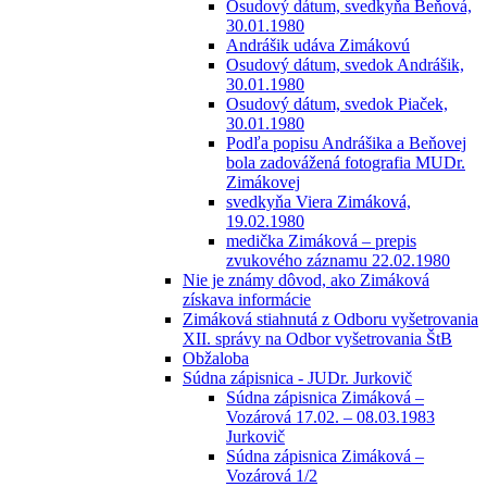
Osudový dátum, svedkyňa Beňová,
30.01.1980
Andrášik udáva Zimákovú
Osudový dátum, svedok Andrášik,
30.01.1980
Osudový dátum, svedok Piaček,
30.01.1980
Podľa popisu Andrášika a Beňovej
bola zadovážená fotografia MUDr.
Zimákovej
svedkyňa Viera Zimáková,
19.02.1980
medička Zimáková – prepis
zvukového záznamu 22.02.1980
Nie je známy dôvod, ako Zimáková
získava informácie
Zimáková stiahnutá z Odboru vyšetrovania
XII. správy na Odbor vyšetrovania ŠtB
Obžaloba
Súdna zápisnica - JUDr. Jurkovič
Súdna zápisnica Zimáková –
Vozárová 17.02. – 08.03.1983
Jurkovič
Súdna zápisnica Zimáková –
Vozárová 1/2