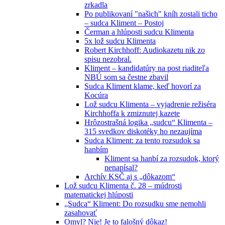
zrkadla
Po publikovaní "našich" kníh zostali ticho
– sudca Kliment – Postoj
Čerman a hlúposti sudcu Klimenta
5x lož sudcu Klimenta
Robert Kirchhoff: Audiokazetu nik zo
spisu nezobral.
Kliment – kandidatúry na post riaditeľa
NBÚ som sa čestne zbavil
Sudca Kliment klame, keď hovorí za
Kocúra
Lož sudcu Klimenta – vyjadrenie režiséra
Kirchhoffa k zmiznutej kazete
Hrôzostrašná logika „sudcu“ Klimenta –
315 svedkov diskotéky ho nezaujíma
Sudca Kliment: za tento rozsudok sa
hanbím
Kliment sa hanbí za rozsudok, ktorý
nenapísal?
Archív KSČ aj s „dôkazom“
Lož sudcu Klimenta č. 28 – múdrosti
matematickej hlúposti
„Sudca“ Kliment: Do rozsudku sme nemohli
zasahovať
Omyl? Nie! Je to falošný dôkaz!