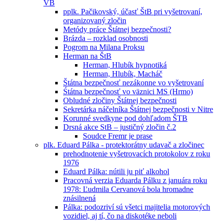
VB
pplk. Pačikovský, účasť ŠtB pri vyšetrovaní,
organizovaný zločin
Metódy práce Štátnej bezpečnosti?
Brázda – rozklad osobnosti
Pogrom na Milana Proksu
Herman na ŠtB
Herman, Hlubík hypnotiká
Herman, Hlubík, Macháč
Štátna bezpečnosť nezákonne vo vyšetrovaní
Śtátna bezpečnosť vo väznici MS (Hrmo)
Obludné zločiny Štátnej bezpečnosti
Sekretárka náčelníka Štátnej bezpečnosti v Nitre
Korunné svedkyne pod dohľadom ŠTB
Drsná akce StB – justičný zločin č.2
Soudce Fremr je prase
plk. Eduard Pálka - protektorátny udavač a zločinec
prehodnotenie vyšetrovacích protokolov z roku
1976
Eduard Pálka: nútili ju piť alkohol
Pracovná verzia Eduarda Pálku z januára roku
1978: Ľudmila Cervanová bola hromadne
znásilnená
Pálka: podozriví sú všetci majitelia motorových
vozidiel, aj tí, čo na diskotéke neboli