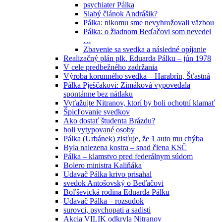
psychiater Pálka
Slabý článok Andrášik?
Pálka: nikomu sme nevyhrožovali väzbou
Pálka: o žiadnom Beďačovi som nevedel
…
Zbavenie sa svedka a následné opíjanie
Realizačný plán plk. Eduarda Pálku – jún 1978
V cele predbežného zadržania
Výroba korunného svedka – Harabrín, Šťastná
Pálka Pješčakovi: Zimáková vypovedala
spontánne bez nátlaku
Vyťažujte Nitranov, ktorí by boli ochotní klamať
Špicľovanie svedkov
Ako dostať študenta Brázdu?
boli vytypované osoby
Pálka (Urbánek) zisťuje, že 1 auto mu chýba
Byla nalezena kostra – snad člena KSČ
Pálka – klamstvo pred federálnym súdom
Bolero ministra Kaliňáka
Udavač Pálka krivo prisahal
svedok Antošovský o Beďačovi
Boľševická rodina Eduarda Pálku
Udavač Pálka – rozsudok
surovci, psychopati a sadisti
Akcia VILIK odkryla Nitranov