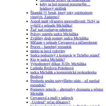
keby sa bol pozeral pozornejšie…
hrádzový strážnik
Škandál !!! Senát, ktorý roky oslobodzuje
vinných. Zadarmo?
Aspoň malé víťazstvo spravodlivosti: Tichý sa
vylúčil z prípadu Michálika!
Žiaľ nad rozliatym mliekom
Právny suterén sudcu Michálika
Zvláštny druh pomsty sudcu Michálika
Mlčanie v prípade Cervanová a ničnerobenie
Proces – hanebný rozsudok
niekto tu kecá voloviny
Sudca podozrivý z korupcie je Tichého priateľ
Kto je sudca Michálik?
Vyhodnotený dôkaz JUDr. Michálika
Ludmila Brožová-Polednová
sudca Michálik a komunistická prokurátorka
Brožová
Predseda senátu najvyššieho súdu – už napísal
rozsudok?
Popperov princíp – alternatívy doznania a génius
Michálik
Cervanová a muži v talároch
„Ucelená“ reťaz dôkazov?