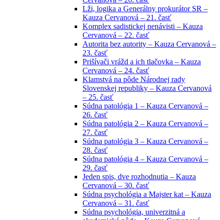
Lži, logika a Generálny prokurátor SR –
Kauza Cervanová – 21. časť
Komplex sadistickej nenávisti – Kauza
Cervanová – 22. časť
Autorita bez autority – Kauza Cervanová –
23. časť
Prišívači vrážd a ich tlačovka – Kauza
Cervanová – 24. časť
Klamstvá na pôde Národnej rady
Slovenskej republiky – Kauza Cervanová
– 25. časť
Súdna patológia 1 – Kauza Cervanová –
26. časť
Súdna patológia 2 – Kauza Cervanová –
27. časť
Súdna patológia 3 – Kauza Cervanová –
28. časť
Súdna patológia 4 – Kauza Cervanová –
29. časť
Jeden spis, dve rozhodnutia – Kauza
Cervanová – 30. časť
Súdna psychológia a Majster kat – Kauza
Cervanová – 31. časť
Súdna psychológia, univerzitná a