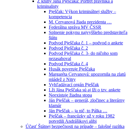
Z knihy Jána Pješčaka: Portrét právníka a
kriminalisty
Pješčak: Výkon kriminálnej služby –
kompetencia
M. Cervanová žiada prezidenta …
Federálna správa MV ČSSR
Splnenie pokynu najvyššieho predstaviteľa
štátu
Podvod Pješčaka č. 1 – podvod o ankete
Podvod Pješčaka č. 2
Podvod Pješčaka č. 3- do ničoho som
nezasahoval
Podvod Pješčaka č. 4
Husák poveruje Pješčaka
Margaréta Cervanová: upozornila na zlatú
mládež z Nitry
Vyhľadávací orgán Pješčak
Lži Jána Pješčaka sú aj lži o tzv. ankete
Neexistuje žiadna stopa
Ján Pješčak – generál, zločinec a literárny
klamár
Ján Pješčak – ja nič, to Pálka …
Pješčak – francúzky už v roku 1982
potvrdili Andrášikovi alibi
Účasť Štátnej bezpečnosti na prípade – falošné razítka