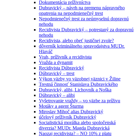
Dokumentácia príživníctva
Dubravický – návrh na premenu nápravného
opatrenia na nepodmienečný trest
Nepodmienečný trest za neúmyselnú dopravnú
nehodu
Recidivista Dubravický – potrestaný za dopravnú
nehodu
Recidivista, alebo obeť justičnej zvole?
dôverník kriminálneho spravodajstva MUDr.
Hlaváč
Vrah, príživník a recidivista
Vražda a dynamit
Recidivista Dúbravický
Dúbravický – trest
Výkon väzby vo väzobnej väznici v Žiline
Trestná činnosť Stanislava Dubravického
Dubravický, alibi, Lichovník a Noška
Dúbravický – alibi
Vyšetrovanie vraždy – vo väzbe za príživu
Motáky a agent Šturma
Miroslav Mihoč alias Dubravický
účelový príživník Dubravický
Socialistická morálka alebo spoločenská
diverzia? MUDr. Magda Dubravická
Naozaj recidivista? – NO 10% z platu