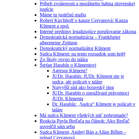
Príbeh zvrátenosti a morálneho bahna slovenskej
justície
Máme tu justičnú mafiu
Robert Kirchhoff o kauze Cervanová: Kauza
Kliment a spol.
Interné predpisy legalizujúce porušovanie zákona
Demokratická normalizácia – Frankfurter
allgemeine Zeitung
Demokratický normalizátor Kliment
Sudca Kliment: na tento rozsudok som hrdý
Zo školy rovno do talára
Štefan Harabín o Klimentovi
Agresor Kliment?
JUDr. Harabín: JUDr. Kliment nie je
sudca, ale policajt v taláre
Najvyšší súd ako boxerský ring
JUDr. Harabín o zneužívaní právomoci
JUDr. Klimenta
Dr. Harabín: „Sudca“ Kliment je policajt v
taláre
Má sudca Kliment všetkých päť pohromade?
Reakcia Pavla Beďača na článok: Ako Beďač
usvedčil sám seba
Sudca Kliment, Andrej Bán a Allan Bőhm –
prípad Cervanová