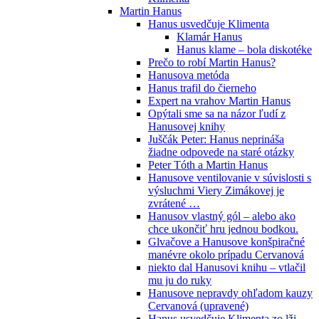
Martin Hanus
Hanus usvedčuje Klimenta
Klamár Hanus
Hanus klame – bola diskotéke
Prečo to robí Martin Hanus?
Hanusova metóda
Hanus trafil do čierneho
Expert na vrahov Martin Hanus
Opýtali sme sa na názor ľudí z
Hanusovej knihy
Juščák Peter: Hanus neprináša
žiadne odpovede na staré otázky
Peter Tóth a Martin Hanus
Hanusove ventilovanie v súvislosti s
výsluchmi Viery Zimákovej je
zvrátené …
Hanusov vlastný gól – alebo ako
chce ukončiť hru jednou bodkou.
Glvačove a Hanusove konšpiračné
manévre okolo prípadu Cervanová
niekto dal Hanusovi knihu – vtlačil
mu ju do ruky
Hanusove nepravdy ohľadom kauzy
Cervanová (upravené)
Hanus usvedčuje Klimenta zo lži