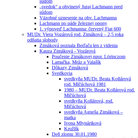
súdom
„svedok“ a obvinený Juraj Lachmann pred
súdom
Väzobné uznesenie na obv. Lachmanna
Lachmann po páde železnej opony
1. výpoveď Lachmanna: červený Fiat 600
MUDr. Viera Vozárová rod. Zimáková – 2,5 roka
odňatia slobody
Zimáková poznala Beďača len z videnia
Kauza Zimáková - Vozárová
Poučenie Zimákovej npor. Lörinczom
Lamačka, Mráz a Valašík
Dôkazy Zimáková
Svedkovia
svedkyňa MUDr. Beata Kollárová
rod. Mlčúchová 1981
1980 – MUDr. Beata Kollárová rod.
Mlčúchová
svedkyňa Kollárová, rod.
Mlčúchová
svedkyňa Agneša Zimáková –
matka
Ivona Mlynáriková
Kružlík
Deň zlomu 30.01.1980