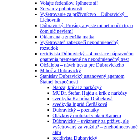
Volajte federálov, šplhnete si!
Zervan v pohotovosti
Vyšetrovanie za príživníctvo – Dúbravický –
Lichovník
Dúbravický: Prosím, aby ste mi netlmočili to, o
čom nič neviem!
Oklamaná a zneužitá matka
Vyšetrovateľ zabezpečí nepodmienečný
rozsudok
recidivista Dúbravický – 4 mesiace nápravného
opatrenia premenené na nepodmienečný trest
Obžaloba – návrh trestu pre Dúbravického
Mihoč a Dubravický
Stanislav Dubravický ustanovený agentom
Štátnej bezpečnosti
Naozaj kričal z narkózy?
MUDr. Štefan Hajdu a krik z narkózy
svedkyňa Katarína Drábeková
svedkyňa Ingrid Čerňáková
Dubravický – poznatky
Otázkový protokol v akcii Kamera
Dúbravický – uväznený za príživu, ale
vyšetrovaný za vraždu? – znehodnocované
alibi
recidivista Dubravický