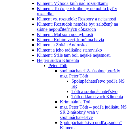
Kliment: Výhoda kníh nad rozsudkami
Kliment: To čo je v knihe by nemohlo byť v
rozsudku
Kliment vs. rozsudok: Rozpory a nejasnosti
Kliment: Rozsudok nemôže byť založený na
súdne nepoužiteľných dôkazoch
Kliment: Mal som pochybnosti
Kliment: Robím veci, ktoré ma bavia
Kliment a Zoltán Andrusko
Kliment a jeho radikálne stanovisko
Kliment: Stále tam boli nejaké nejasnosti
Hejteri sudcu Klimenta
Peter Tóth
spolupáchateľ 2-násobnej vraždy
mgr. Peter Tóth
Spolupáchateľstvo podľa NS
SR
Tóth a spolupáchateľstvo
Tóth o klamstvach Klimenta
Kriminálnik Tóth
mgr. Peter Tóth – podľa judikátu NS
SR 2-násobný vrah v
spolupáchateľstve
Spolupáchateľstvo podľa „sudcu“
Klimenta