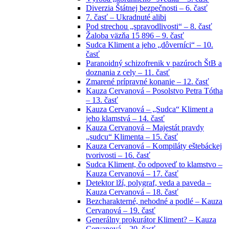
Diverzia Štátnej bezpečnosti – 6. časť
7. časť – Ukradnuté alibi
Pod strechou „spravodlivosti“ – 8. časť
Žaloba väzňa 15 896 – 9. časť
Sudca Kliment a jeho „dôverníci“ – 10.
časť
Paranoidný schizofrenik v pazúroch ŠtB a
doznania z cely – 11. časť
Zmarené prípravné konanie – 12. časť
Kauza Cervanová – Posolstvo Petra Tótha
– 13. časť
Kauza Cervanová – „Sudca“ Kliment a
jeho klamstvá – 14. časť
Kauza Cervanová – Majestát pravdy
„sudcu“ Klimenta – 15. časť
Kauza Cervanová – Kompiláty eštebáckej
tvorivosti – 16. časť
Sudca Kliment, čo odpoveď to klamstvo –
Kauza Cervanová – 17. časť
Detektor lží, polygraf, veda a paveda –
Kauza Cervanová – 18. časť
Bezcharakterné, nehodné a podlé – Kauza
Cervanová – 19. časť
Generálny prokurátor Kliment? – Kauza
Cervanová – 20. časť