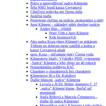
Právo a spravodlivosť sudcu Klimenta
Šéfa NBÚ brzdí kauza Cervanová
Cibuľová polievka pre čiernu dušu
Justičná mafia
Prepojenie zločinu na políciu, prokuratúru a súdy
Juraj Kliment – základný piliér dnešnej justície
Andrej Bán - .týždeň
Peter Tóth a Juraj Kliment
Krik bezmocných
Ako sudca Koza (dnes Kliment) so siskárom
Tóthom po dobrom mene zatúžili a knihu o
kauze Cervanová písali
npor. Koza – ohľadanie rieky Čierna voda
Klimentove bludy: Výsledky PDD, vytesnenie
„Sudca“ Kliment a jeho objav po 40 rokoch
Nomenklatúra politbyra KSČ
Charakter o charakteroch bez charakteru
Klimentove lži o Dr. Kubálovi
Ďalšie hlúposti „sudcu“ Klimenta
Levoča a JUDr. Böhm, klamstvo č. 37
„sudca“ Kliment klame, Beďač nič
nepripustil
Naďa Beňová a Marcela Čermanova –
ďalšie lži sudcu Klimenta!
Megadôkaz sudcu Klimenta a jeho trollov