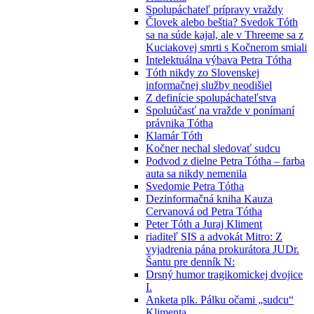
Spolupáchateľ prípravy vraždy
Človek alebo beštia? Svedok Tóth
sa na súde kajal, ale v Threeme sa z
Kuciakovej smrti s Kočnerom smiali
Intelektuálna výbava Petra Tótha
Tóth nikdy zo Slovenskej
informačnej služby neodišiel
Z definície spolupáchateľstva
Spoluúčasť na vražde v ponímaní
právnika Tótha
Klamár Tóth
Kočner nechal sledovať sudcu
Podvod z dielne Petra Tótha – farba
auta sa nikdy nemenila
Svedomie Petra Tótha
Dezinformačná kniha Kauza
Cervanová od Petra Tótha
Peter Tóth a Juraj Kliment
riaditeľ SIS a advokát Mitro: Z
vyjadrenia pána prokurátora JUDr.
Šantu pre denník N:
Drsný humor tragikomickej dvojice
I.
Anketa plk. Pálku očami „sudcu“
Klimenta