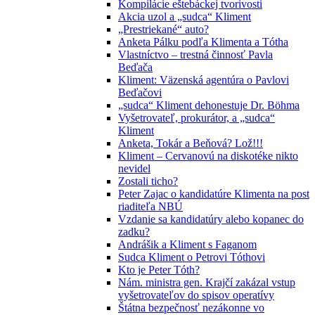
Kompilácie eštebáckej tvorivosti
Akcia uzol a „sudca“ Kliment
„Prestriekané“ auto?
Anketa Pálku podľa Klimenta a Tótha
Vlastníctvo – trestná činnosť Pavla
Beďača
Kliment: Väzenská agentúra o Pavlovi
Beďačovi
„sudca“ Kliment dehonestuje Dr. Böhma
Vyšetrovateľ, prokurátor, a „sudca“
Kliment
Anketa, Tokár a Beňová? Lož!!!
Kliment – Cervanovú na diskotéke nikto
nevidel
Zostali ticho?
Peter Zajac o kandidatúre Klimenta na post
riaditeľa NBÚ
Vzdanie sa kandidatúry alebo kopanec do
zadku?
Andrášik a Kliment s Faganom
Sudca Kliment o Petrovi Tóthovi
Kto je Peter Tóth?
Nám. ministra gen. Krajčí zakázal vstup
vyšetrovateľov do spisov operatívy
Štátna bezpečnosť nezákonne vo