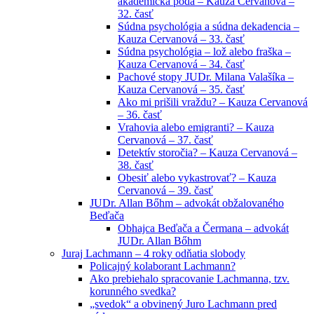
akademická pôda – Kauza Cervanová –
32. časť
Súdna psychológia a súdna dekadencia –
Kauza Cervanová – 33. časť
Súdna psychológia – lož alebo fraška –
Kauza Cervanová – 34. časť
Pachové stopy JUDr. Milana Valašíka –
Kauza Cervanová – 35. časť
Ako mi prišili vraždu? – Kauza Cervanová
– 36. časť
Vrahovia alebo emigranti? – Kauza
Cervanová – 37. časť
Detektív storočia? – Kauza Cervanová –
38. časť
Obesiť alebo vykastrovať? – Kauza
Cervanová – 39. časť
JUDr. Allan Bőhm – advokát obžalovaného
Beďača
Obhajca Beďača a Čermana – advokát
JUDr. Allan Bőhm
Juraj Lachmann – 4 roky odňatia slobody
Policajný kolaborant Lachmann?
Ako prebiehalo spracovanie Lachmanna, tzv.
korunného svedka?
„svedok“ a obvinený Juro Lachmann pred