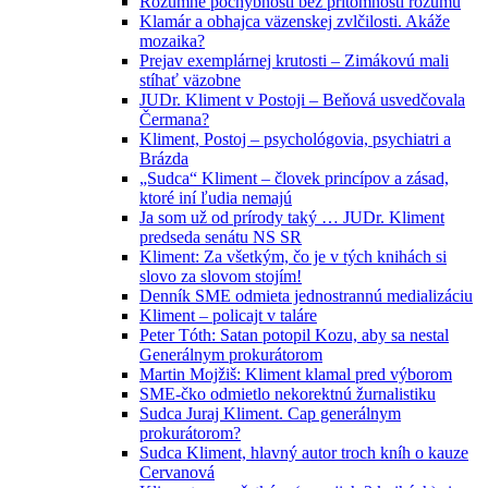
Rozumné pochybnosti bez prítomnosti rozumu
Klamár a obhajca väzenskej zvlčilosti. Akáže
mozaika?
Prejav exemplárnej krutosti – Zimákovú mali
stíhať väzobne
JUDr. Kliment v Postoji – Beňová usvedčovala
Čermana?
Kliment, Postoj – psychológovia, psychiatri a
Brázda
„Sudca“ Kliment – človek princípov a zásad,
ktoré iní ľudia nemajú
Ja som už od prírody taký … JUDr. Kliment
predseda senátu NS SR
Kliment: Za všetkým, čo je v tých knihách si
slovo za slovom stojím!
Denník SME odmieta jednostrannú medializáciu
Kliment – policajt v taláre
Peter Tóth: Satan potopil Kozu, aby sa nestal
Generálnym prokurátorom
Martin Mojžiš: Kliment klamal pred výborom
SME-čko odmietlo nekorektnú žurnalistiku
Sudca Juraj Kliment. Cap generálnym
prokurátorom?
Sudca Kliment, hlavný autor troch kníh o kauze
Cervanová