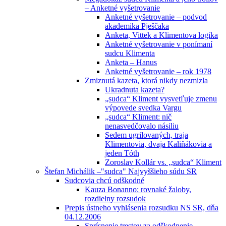
– Anketné vyšetrovanie
Anketné vyšetrovanie – podvod
akademika Pješčaka
Anketa, Vittek a Klimentova logika
Anketné vyšetrovanie v ponímaní
sudcu Klimenta
Anketa – Hanus
Anketné vyšetrovanie – rok 1978
Zmiznutá kazeta, ktorá nikdy nezmizla
Ukradnuta kazeta?
„sudca“ Kliment vysvetľuje zmenu
výpovede svedka Vargu
„sudca“ Kliment: nič
nenasvedčovalo násiliu
Sedem ugrilovaných, traja
Klimentovia, dvaja Kaliňákovia a
jeden Tóth
Zoroslav Kollár vs. „sudca“ Kliment
Štefan Michálik –"sudca" Najvyššieho súdu SR
Sudcovia chcú odškodné
Kauza Bonanno: rovnaké žaloby,
rozdielny rozsudok
Prepis ústneho vyhlásenia rozsudku NS SR, dňa
04.12.2006
Sprísnenie trestov za odškodnenie