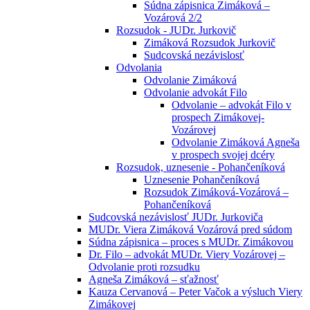
Súdna zápisnica Zimáková –
Vozárová 2/2
Rozsudok - JUDr. Jurkovič
Zimáková Rozsudok Jurkovič
Sudcovská nezávislosť
Odvolania
Odvolanie Zimáková
Odvolanie advokát Filo
Odvolanie – advokát Filo v
prospech Zimákovej-
Vozárovej
Odvolanie Zimáková Agneša
v prospech svojej dcéry
Rozsudok, uznesenie - Pohančeníková
Uznesenie Pohančeníková
Rozsudok Zimáková-Vozárová –
Pohančeníková
Sudcovská nezávislosť JUDr. Jurkoviča
MUDr. Viera Zimáková Vozárová pred súdom
Súdna zápisnica – proces s MUDr. Zimákovou
Dr. Filo – advokát MUDr. Viery Vozárovej –
Odvolanie proti rozsudku
Agneša Zimáková – sťažnosť
Kauza Cervanová – Peter Vačok a výsluch Viery
Zimákovej