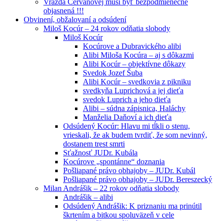
Vražda Cervanovej musí byť bezpodmienečne
objasnená !!!
Obvinení, obžalovaní a odsúdení
Miloš Kocúr – 24 rokov odňatia slobody
Miloš Kocúr
Kocúrove a Dubravického alibi
Alibi Miloša Kocúra – aj s dôkazmi
Alibi Kocúr – objektívne dôkazy
Svedok Jozef Šuba
Alibi Kocúr – svedkovia z pikniku
svedkyňa Luprichová a jej dieťa
svedok Luprich a jeho dieťa
Alibi – súdna zápisnica, Haláchy
Manželia Daňoví a ich dieťa
Odsúdený Kocúr: Hlavu mi tĺkli o stenu,
vrieskali, že ak budem tvrdiť, že som nevinný,
dostanem trest smrti
Sťažnosť JUDr. Kubála
Kocúrove „spontánne“ doznania
Pošliapané právo obhajoby – JUDr. Kubál
Pošliapané právo obhajoby – JUDr. Bereszecký
Milan Andrášik – 22 rokov odňatia slobody
Andrášik – alibi
Odsúdený Andrášik: K priznaniu ma prinútil
škrtením a bitkou spoluväzeň v cele