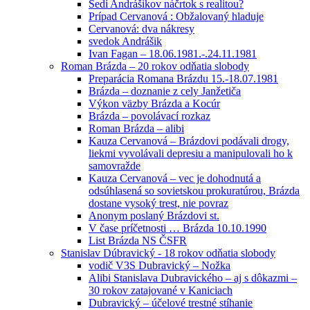
Sedí Andrášikov náčrtok s realitou?
Prípad Cervanová : Obžalovaný hladuje
Cervanová: dva nákresy
svedok Andrášik
Ivan Fagan – 18.06.1981.-.24.11.1981
Roman Brázda – 20 rokov odňatia slobody
Preparácia Romana Brázdu 15.-18.07.1981
Brázda – doznanie z cely Janžetiča
Výkon väzby Brázda a Kocúr
Brázda – povolávací rozkaz
Roman Brázda – alibi
Kauza Cervanová – Brázdovi podávali drogy,
liekmi vyvolávali depresiu a manipulovali ho k
samovražde
Kauza Cervanová – vec je dohodnutá a
odsúhlasená so sovietskou prokuratúrou, Brázda
dostane vysoký trest, nie povraz
Anonym poslaný Brázdovi st.
V čase príčetnosti … Brázda 10.10.1990
List Brázda NS ČSFR
Stanislav Dúbravický - 18 rokov odňatia slobody
vodič V3S Dubravický – Nožka
Alibi Stanislava Dubravického – aj s dôkazmi –
30 rokov zatajované v Kaniciach
Dubravický – účelové trestné stíhanie