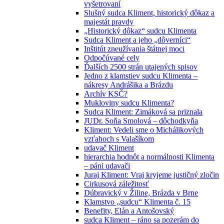
vyšetrovaní
Slušný sudca Kliment, historický dôkaz a
majestát pravdy
„Historický dôkaz“ sudcu Klimenta
Sudca Kliment a jeho „dôverníci“
Inštitút zneužívania štátnej moci
Odpočúvané cely
Ďalších 2500 strán utajených spisov
Jedno z klamstiev sudcu Klimenta –
nákresy Andrášika a Brázdu
Archív KSČ?
Mukloviny sudcu Klimenta?
Sudca Kliment: Zimáková sa priznala
JUDr. Soňa Smolová – dôchodkyňa
Kliment: Vedeli sme o Michálikových
vzťahoch s Valašíkom
udavač Kliment
hierarchia hodnôt a normálnosti Klimenta
– páni udavači
Juraj Kliment: Vraj kryjeme justičný zločin
Cirkusová záležitosť
Dúbravický v Žiline, Brázda v Brne
Klamstvo „sudcu“ Klimenta č. 15
Benefity, Elán a Antošovský
sudca Kliment – ráno sa pozerám do