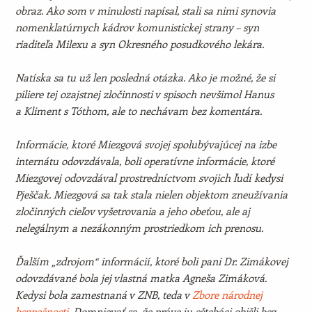
obraz. Ako som v minulosti napísal, stali sa nimi synovia
nomenklatúrnych kádrov komunistickej strany – syn
riaditeľa Milexu a syn Okresného posudkového lekára.
Natíska sa tu už len posledná otázka. Ako je možné, že si
piliere tej ozajstnej zločinnosti v spisoch nevšimol Hanus
a Kliment s Tóthom, ale to nechávam bez komentára.
Informácie, ktoré Miezgová svojej spolubývajúcej na izbe
internátu odovzdávala, boli operatívne informácie, ktoré
Miezgovej odovzdával prostredníctvom svojich ľudí kedysi
Pješčak. Miezgová sa tak stala nielen objektom zneužívania
zločinných cieľov vyšetrovania a jeho obeťou, ale aj
nelegálnym a nezákonným prostriedkom ich prenosu.
Ďalším „zdrojom“ informácií, ktoré boli pani Dr. Zimákovej
odovzdávané bola jej vlastná matka Agneša Zimáková.
Kedysi bola zamestnaná v ZNB, teda v
Zbore národnej
bezpečnosti
. Domnievať sa, že práve ju eštebáci obišli bez