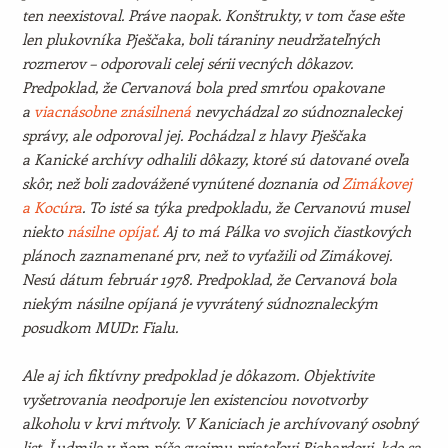
ten neexistoval. Práve naopak. Konštrukty, v tom čase ešte
len plukovníka Pješčaka, boli táraniny neudržateľných
rozmerov – odporovali celej sérii vecných dôkazov.
Predpoklad, že Cervanová bola pred smrťou opakovane
a
viacnásobne znásilnená
nevychádzal zo súdnoznaleckej
správy, ale odporoval jej. Pochádzal z hlavy Pješčaka
a Kanické archívy odhalili dôkazy, ktoré sú datované oveľa
skôr, než boli zadovážené vynútené doznania od
Zimákovej
a Kocúra
. To isté sa týka predpokladu, že Cervanovú musel
niekto
násilne opíjať.
Aj to má Pálka vo svojich čiastkových
plánoch zaznamenané prv, než to vyťažili od Zimákovej.
Nesú dátum február 1978. Predpoklad, že Cervanová bola
niekým násilne opíjaná je vyvrátený súdnoznaleckým
posudkom MUDr. Fialu.
Ale aj ich fiktívny predpoklad je dôkazom. Objektivite
vyšetrovania neodporuje len existenciou novotvorby
alkoholu v krvi mŕtvoly. V Kaniciach je archívovaný osobný
list. Ľudmila v ňom píše svojmu priateľovi Richardovi, kde sa