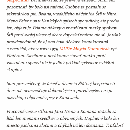
pozornosti, by bolo asi naivné. Osobne sa poznala so
sekretárkou plk. Belana, vtedajšieho náčelníka ŠtB v Nitre.
Meno Belana sa v Kanických spisoch sporadicky, ale predsa
len, objavuje. Priame dôkazy o zneužívaní matky správou
ŠtB proti svojej vlastnej dcére doposiaľ známe nie sú. Je však
pravdepodobné, že aj ona bola účelovo kontaktovaná
a zneužitá, ako v roku 1979
MUDr. Magda Dubravická
kpt.
Pintérom. Zločinne a nezákonne stavať matku proti
vlastnému synovi nie je jediný príklad spôsobov zvláštní
skupiny.
Som presvedčený, že účasť a diverziu Štátnej bezpečnosti
dnes nič neusvedčuje dokonalejšie a pravdivejšie, než ju
usvedčujú objavené spisy v Kaniciach.
Pracovné verzie stíhania Jána Hrma a Romana Brázdu sa
líšili len menami svedkov a obvinených. Doplnené bolo len
miesto páchania zločinu a chýbali už len doznania. Trúfalosť