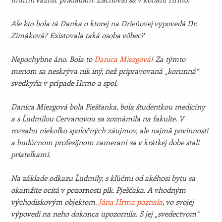
Ale kto bola tá Danka o ktorej na Drieňovej vypovedá Dr.
Zimáková? Existovala taká osoba vôbec?
Nepochybne áno. Bola to
Danica Miezgová
! Za týmto
menom sa neskrýva nik iný, než pripravovaná „korunná“
svedkyňa v prípade Hrmo a spol.
Danica Miezgová bola Piešťanka, bola študentkou medicíny
a s Ľudmilou Cervanovou sa zoznámila na fakulte. V
rozsahu niekoľko spoločných záujmov, ale najmä povinností
a budúcnom profesijnom zameraní sa v krátkej dobe stali
priateľkami.
Na základe odkazu Ľudmily, s kľúčmi od akéhosi bytu sa
okamžite ocitá v pozornosti plk. Pješčaka. A vhodným
východiskovým objektom.
Jána Hrma poznala
, vo svojej
výpovedi na neho dokonca upozornila. S jej „svedectvom“