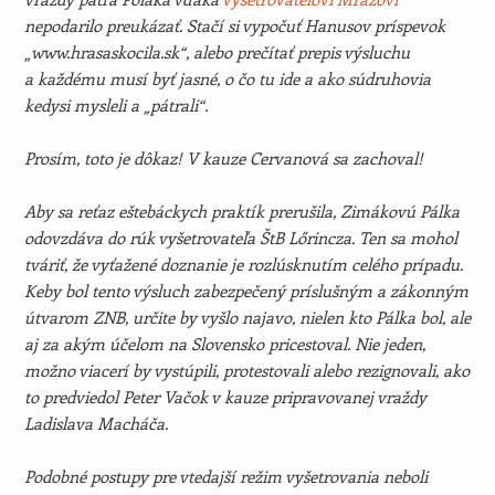
nepodarilo preukázať. Stačí si vypočuť Hanusov príspevok
„www.hrasaskocila.sk“, alebo prečítať prepis výsluchu
a každému musí byť jasné, o čo tu ide a ako súdruhovia
kedysi mysleli a „pátrali“.
Prosím, toto je dôkaz! V kauze Cervanová sa zachoval!
Aby sa reťaz eštebáckych praktík prerušila, Zimákovú Pálka
odovzdáva do rúk vyšetrovateľa ŠtB Lőrincza. Ten sa mohol
tváriť, že vyťažené doznanie je rozlúsknutím celého prípadu.
Keby bol tento výsluch zabezpečený príslušným a zákonným
útvarom ZNB, určite by vyšlo najavo, nielen kto Pálka bol, ale
aj za akým účelom na Slovensko pricestoval. Nie jeden,
možno viacerí by vystúpili, protestovali alebo rezignovali, ako
to predviedol Peter Vačok v kauze pripravovanej vraždy
Ladislava Macháča.
Podobné postupy pre vtedajší režim vyšetrovania neboli