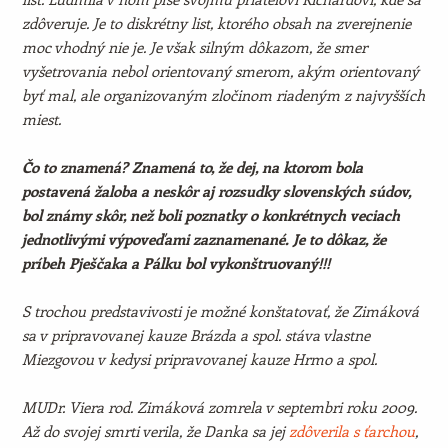
zdôveruje. Je to diskrétny list, ktorého obsah na zverejnenie
moc vhodný nie je. Je však silným dôkazom, že smer
vyšetrovania nebol orientovaný smerom, akým orientovaný
byť mal, ale organizovaným zločinom riadeným z najvyšších
miest.
Čo to znamená? Znamená to, že dej, na ktorom bola
postavená žaloba a neskôr aj rozsudky slovenských súdov,
bol známy skôr, než boli poznatky o konkrétnych veciach
jednotlivými výpoveďami zaznamenané. Je to dôkaz, že
príbeh Pješčaka a Pálku bol vykonštruovaný!!!
S trochou predstavivosti je možné konštatovať, že Zimáková
sa v pripravovanej kauze Brázda a spol. stáva vlastne
Miezgovou v kedysi pripravovanej kauze Hrmo a spol.
MUDr. Viera rod. Zimáková zomrela v septembri roku 2009.
Až do svojej smrti verila, že Danka sa jej
zdôverila s ťarchou
,