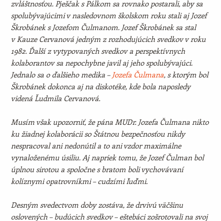
zvláštnosťou. Pješčak s Pálkom sa rovnako postarali, aby sa
spolubývajúcimi v nasledovnom školskom roku stali aj Jozef
Škrobánek s Jozefom Čulmanom. Jozef Škrobánek sa stal
v Kauze Cervanová jedným z rozhodujúcich svedkov v roku
1982. Ďalší z vytypovaných svedkov a perspektívnych
kolaborantov sa nepochybne javil aj jeho spolubývajúci.
Jednalo sa o ďalšieho medika –
Jozefa Čulmana
, s ktorým bol
Škrobánek dokonca aj na diskotéke, kde bola naposledy
videná Ľudmila Cervanová.
Musím však upozorniť, že pána MUDr. Jozefa Čulmana nikto
ku žiadnej kolaborácii so Štátnou bezpečnosťou nikdy
nespracoval ani nedonútil a to ani vzdor maximálne
vynaloženému úsiliu. Aj napriek tomu, že Jozef Čulman bol
úplnou sirotou a spoločne s bratom boli vychovávaní
kolíznymi opatrovníkmi – cudzími ľuďmi.
Desným svedectvom doby zostáva, že drvivú väčšinu
oslovených – budúcich svedkov – eštebáci zošrotovali na svoj