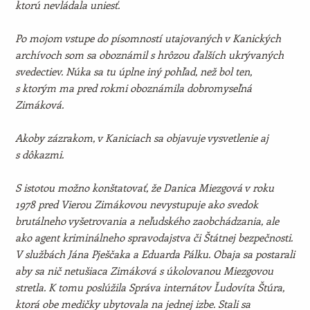
ktorú nevládala uniesť.
Po mojom vstupe do písomností utajovaných v Kanických
archívoch som sa oboznámil s hrôzou ďalších ukrývaných
svedectiev. Núka sa tu úplne iný pohľad, než bol ten,
s ktorým ma pred rokmi oboznámila dobromyseľná
Zimáková.
Akoby zázrakom, v Kaniciach sa objavuje vysvetlenie aj
s dôkazmi.
S istotou možno konštatovať, že Danica Miezgová v roku
1978 pred Vierou Zimákovou nevystupuje ako svedok
brutálneho vyšetrovania a neľudského zaobchádzania, ale
ako agent kriminálneho spravodajstva či Štátnej bezpečnosti.
V službách Jána Pješčaka a Eduarda Pálku. Obaja sa postarali
aby sa nič netušiaca Zimáková s úkolovanou Miezgovou
stretla. K tomu poslúžila Správa internátov Ľudovíta Štúra,
ktorá obe medičky ubytovala na jednej izbe. Stali sa