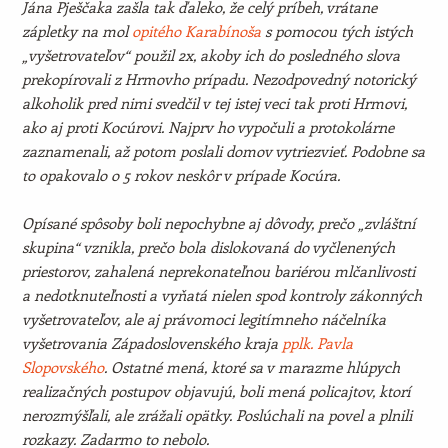
Jána Pješčaka zašla tak ďaleko, že celý príbeh, vrátane
zápletky na mol
opitého Karabínoša
s pomocou tých istých
„vyšetrovateľov“ použil 2x, akoby ich do posledného slova
prekopírovali z Hrmovho prípadu. Nezodpovedný notorický
alkoholik pred nimi svedčil v tej istej veci tak proti Hrmovi,
ako aj proti Kocúrovi. Najprv ho vypočuli a protokolárne
zaznamenali, až potom poslali domov vytriezvieť. Podobne sa
to opakovalo o 5 rokov neskôr v prípade Kocúra.
Opísané spôsoby boli nepochybne aj dôvody, prečo „zvláštní
skupina“ vznikla, prečo bola dislokovaná do vyčlenených
priestorov, zahalená neprekonateľnou bariérou mlčanlivosti
a nedotknuteľnosti a vyňatá nielen spod kontroly zákonných
vyšetrovateľov, ale aj právomoci legitímneho náčelníka
vyšetrovania Západoslovenského kraja
pplk. Pavla
Slopovského
. Ostatné mená, ktoré sa v marazme hlúpych
realizačných postupov objavujú, boli mená policajtov, ktorí
nerozmýšľali, ale zrážali opätky. Poslúchali na povel a plnili
rozkazy. Zadarmo to nebolo.