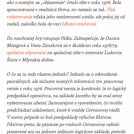
ako s nosným sa „objasnenie“ črtalo ešte v roku 1976. Bola
spracovávaná v realizácii Hrma, no nestalo sa tak.
Tlak
vyšetrovania
vďaka jeho nezlomnosti ustála, ale pokoj jej už
nedali, nakoľko bola do veci
hlboko vtiahnutá
.
Do rozohratej hry vstupuje Pálka. Zabezpečuje, že Danica
Miezgová a Viera Zimáková sú v školskom roku 1978/79
spoločne ubytované
na spoločnej izbe v internáte Ľudovíta
Štúra v Mlynskej doline.
O čo sa tu teda vlastne jednalo? Jednalo sa o odovzdanie
parciálnych, ale súčasne nosných informácií tzv. pracovnej
verzie z roku 1976. Pracovná verzia je konštrukt. Je to logický
predpoklad operatívca, na základe ktorého by sa mal smer
vyšetrovania uberať. Samozrejme s vysvetlením, čo mohlo
predchádzať udalostiam, ktoré k vražde Cervanovej viedli.
V tomto prípade to boli predpoklady výlučne fiktívne.
Fiktívne preto, že pátranie po vrahoch Cervanovej nebolo
postavené ani na jednom jedinom logickom základe, pretože