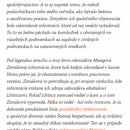
spolubývajúcimi. A to aj napriek tomu, že neboli
poslucháčkami toho istého ročníka, ako bývalo bežnou
a zaužívanou praxou. Zmyslom ich spoločného ubytovania
bolo odovzdanie informácií, ktoré od nej neskôr vyžadovali.
To čo sa bežne páchalo na komkoľvek z obvinených vo
väzobných podmienkach sa naplnilo v civilných
podmienkach na ustanovených svedkoch.
Pod legendou strachu o svoj život odovzdáva Miezgová
Zimákovej informácie, ktoré boli kedysi odovzdané v kauze
Hrmo práve jej. Je oboznámená s totožnou pracovnou
verziou. Zimáková to potvrdzuje aj pri svojom výsluchu, kde
informácie vrátane ich zdroja odovzdáva eštebákovi
Lőrinczovi. Pokiaľ Lőrincz nemusel vedieť o kom a o čom
Zimáková vypovedá, Pálka to vedel – bol toho tvorcom. Je tu
dokonale preukázaná línia
paralelného vyšetrovania
a spoločná diverzia nielen Štátnej bezpečnosti, ale aj zvláštní
skupiny. Je to zásadný dôkaz nezákonnosti! Ten sa v prípade
vraždy pátra Poláka vďaka
vyšetrovateľovi Mrázovi