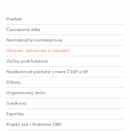
kauzacervanova.sk
Najdlhšie trvajúci, dodnes nevyjasnený súdny proces v dejnách slovenskej
Navigation
justície
Skip to content
Prehľad
Časozberné dáta
Normalizačný monsterproces
Obvinení, obžalovaní a odsúdení
Zločiny proti ľudskosti
Nezákonnosti páchané v mene ČSSR a SR
Dôkazy
Organizovaný zločin
Svedkovia
Expertízy
Krajský súd v Bratislave 1982