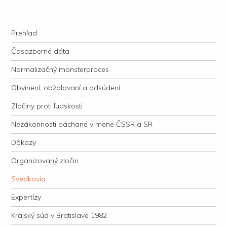
kauzacervanova.sk
Najdlhšie trvajúci, dodnes nevyjasnený súdny proces v dejnách slovenskej
Navigation
justície
Skip to content
Prehľad
Časozberné dáta
Normalizačný monsterproces
Obvinení, obžalovaní a odsúdení
Zločiny proti ľudskosti
Nezákonnosti páchané v mene ČSSR a SR
Dôkazy
Organizovaný zločin
Svedkovia
Expertízy
Krajský súd v Bratislave 1982