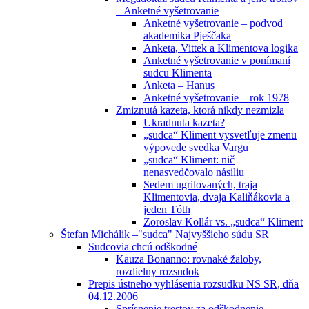
– Anketné vyšetrovanie
Anketné vyšetrovanie – podvod
akademika Pješčaka
Anketa, Vittek a Klimentova logika
Anketné vyšetrovanie v ponímaní
sudcu Klimenta
Anketa – Hanus
Anketné vyšetrovanie – rok 1978
Zmiznutá kazeta, ktorá nikdy nezmizla
Ukradnuta kazeta?
„sudca“ Kliment vysvetľuje zmenu
výpovede svedka Vargu
„sudca“ Kliment: nič
nenasvedčovalo násiliu
Sedem ugrilovaných, traja
Klimentovia, dvaja Kaliňákovia a
jeden Tóth
Zoroslav Kollár vs. „sudca“ Kliment
Štefan Michálik –"sudca" Najvyššieho súdu SR
Sudcovia chcú odškodné
Kauza Bonanno: rovnaké žaloby,
rozdielny rozsudok
Prepis ústneho vyhlásenia rozsudku NS SR, dňa
04.12.2006
Sprísnenie trestov za odškodnenie