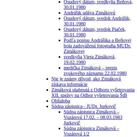
Osudový dátum, svedkyňa Beňová,
30.01.1980
Andrášik udáva Zimákovú
Osudový dátum, svedok Andrášik,
30.01.1980
Osudový dátum, svedok Piaček,
30.01.1980
Podľa popisu Andrášika a Beňovej
bola zadovážená fotografia MUDr.
Zimákovej
svedkyňa Viera Zimáková,
19.02.1980
medička Zimáková – prepis
zvukového záznamu 22.02.1980
Nie je známy dôvod, ako Zimáková
získava informácie
Zimáková stiahnutá z Odboru vyšetrovania
XII. správy na Odbor vyšetrovania ŠtB
Obžaloba
Súdna zápisnica - JUDr. Jurkovič
Súdna zápisnica Zimáková –
Vozárová 17.02. – 08.03.1983
Jurkovič
Súdna zápisnica Zimáková –
Vozárová 1/2