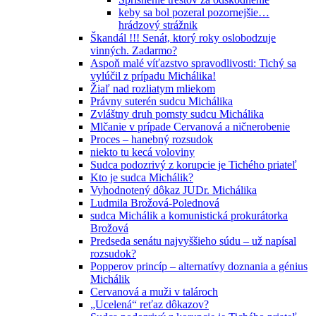
keby sa bol pozeral pozornejšie…
hrádzový strážnik
Škandál !!! Senát, ktorý roky oslobodzuje
vinných. Zadarmo?
Aspoň malé víťazstvo spravodlivosti: Tichý sa
vylúčil z prípadu Michálika!
Žiaľ nad rozliatym mliekom
Právny suterén sudcu Michálika
Zvláštny druh pomsty sudcu Michálika
Mlčanie v prípade Cervanová a ničnerobenie
Proces – hanebný rozsudok
niekto tu kecá voloviny
Sudca podozrivý z korupcie je Tichého priateľ
Kto je sudca Michálik?
Vyhodnotený dôkaz JUDr. Michálika
Ludmila Brožová-Polednová
sudca Michálik a komunistická prokurátorka
Brožová
Predseda senátu najvyššieho súdu – už napísal
rozsudok?
Popperov princíp – alternatívy doznania a génius
Michálik
Cervanová a muži v talároch
„Ucelená“ reťaz dôkazov?