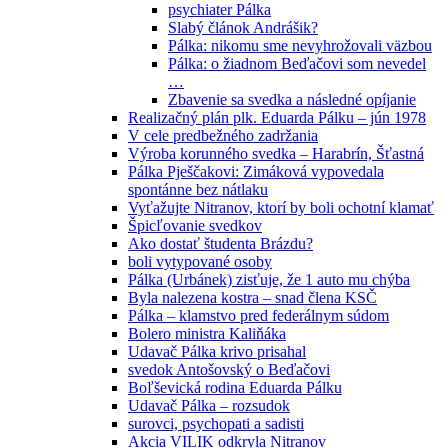
psychiater Pálka
Slabý článok Andrášik?
Pálka: nikomu sme nevyhrožovali väzbou
Pálka: o žiadnom Beďačovi som nevedel
…
Zbavenie sa svedka a následné opíjanie
Realizačný plán plk. Eduarda Pálku – jún 1978
V cele predbežného zadržania
Výroba korunného svedka – Harabrín, Šťastná
Pálka Pješčakovi: Zimáková vypovedala
spontánne bez nátlaku
Vyťažujte Nitranov, ktorí by boli ochotní klamať
Špicľovanie svedkov
Ako dostať študenta Brázdu?
boli vytypované osoby
Pálka (Urbánek) zisťuje, že 1 auto mu chýba
Byla nalezena kostra – snad člena KSČ
Pálka – klamstvo pred federálnym súdom
Bolero ministra Kaliňáka
Udavač Pálka krivo prisahal
svedok Antošovský o Beďačovi
Boľševická rodina Eduarda Pálku
Udavač Pálka – rozsudok
surovci, psychopati a sadisti
Akcia VILIK odkryla Nitranov