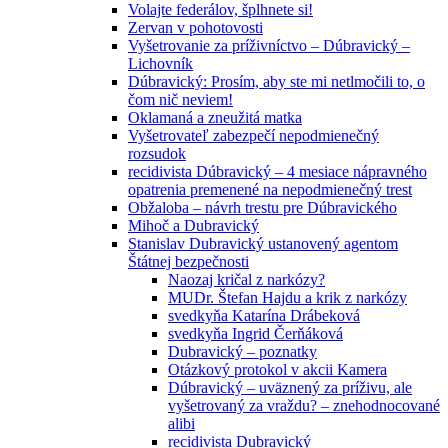
Volajte federálov, šplhnete si!
Zervan v pohotovosti
Vyšetrovanie za príživníctvo – Dúbravický –
Lichovník
Dúbravický: Prosím, aby ste mi netlmočili to, o
čom nič neviem!
Oklamaná a zneužitá matka
Vyšetrovateľ zabezpečí nepodmienečný
rozsudok
recidivista Dúbravický – 4 mesiace nápravného
opatrenia premenené na nepodmienečný trest
Obžaloba – návrh trestu pre Dúbravického
Mihoč a Dubravický
Stanislav Dubravický ustanovený agentom
Štátnej bezpečnosti
Naozaj kričal z narkózy?
MUDr. Štefan Hajdu a krik z narkózy
svedkyňa Katarína Drábeková
svedkyňa Ingrid Čerňáková
Dubravický – poznatky
Otázkový protokol v akcii Kamera
Dúbravický – uväznený za príživu, ale
vyšetrovaný za vraždu? – znehodnocované
alibi
recidivista Dubravický