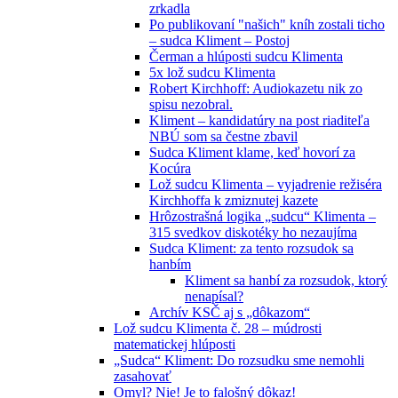
zrkadla
Po publikovaní "našich" kníh zostali ticho
– sudca Kliment – Postoj
Čerman a hlúposti sudcu Klimenta
5x lož sudcu Klimenta
Robert Kirchhoff: Audiokazetu nik zo
spisu nezobral.
Kliment – kandidatúry na post riaditeľa
NBÚ som sa čestne zbavil
Sudca Kliment klame, keď hovorí za
Kocúra
Lož sudcu Klimenta – vyjadrenie režiséra
Kirchhoffa k zmiznutej kazete
Hrôzostrašná logika „sudcu“ Klimenta –
315 svedkov diskotéky ho nezaujíma
Sudca Kliment: za tento rozsudok sa
hanbím
Kliment sa hanbí za rozsudok, ktorý
nenapísal?
Archív KSČ aj s „dôkazom“
Lož sudcu Klimenta č. 28 – múdrosti
matematickej hlúposti
„Sudca“ Kliment: Do rozsudku sme nemohli
zasahovať
Omyl? Nie! Je to falošný dôkaz!