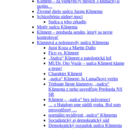
Kliment – za všetkým (v mojich 3 knihách) si
stojím…
Životné dielo sudcu Juraja Klimenta
Schizofrénia súdnej moci
Sudca a jeho zrkadlo
Motív sudcu Klimenta
Kliment – predseda senátu, ktorý sa nevie
kontrolovať
Klamstvá a polopravdy sudcu Klimenta
Juraj Koza a Martin Daňo
Fico vs. Kliment
„Sudca“ Kliment a patologická lož
MUDr. Oto Vozár – sudca Kliment klame
a trepe!
Charakter Kliment
„sudca“ Kliment: Ja Lamačkovi verím
Tridsiate šieste klamstvo, „sudcu“
Klimenta z neho usvedčuje Predseda NS
SR
Kliment – „sudca“ bez právomoci
… s Hatalom sme súdili vraha. Bol som
presvedčený …
normálni recidivisti „sudcu“ Klimenta
Socialistický aj demokratický súd
Demokratický rozsudok sudcu Klimenta