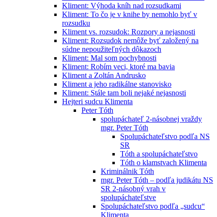
Kliment: Výhoda kníh nad rozsudkami
Kliment: To čo je v knihe by nemohlo byť v
rozsudku
Kliment vs. rozsudok: Rozpory a nejasnosti
Kliment: Rozsudok nemôže byť založený na
súdne nepoužiteľných dôkazoch
Kliment: Mal som pochybnosti
Kliment: Robím veci, ktoré ma bavia
Kliment a Zoltán Andrusko
Kliment a jeho radikálne stanovisko
Kliment: Stále tam boli nejaké nejasnosti
Hejteri sudcu Klimenta
Peter Tóth
spolupáchateľ 2-násobnej vraždy
mgr. Peter Tóth
Spolupáchateľstvo podľa NS
SR
Tóth a spolupáchateľstvo
Tóth o klamstvach Klimenta
Kriminálnik Tóth
mgr. Peter Tóth – podľa judikátu NS
SR 2-násobný vrah v
spolupáchateľstve
Spolupáchateľstvo podľa „sudcu“
Klimenta