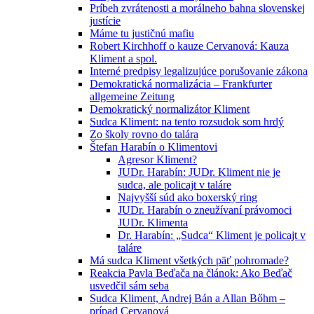
Príbeh zvrátenosti a morálneho bahna slovenskej
justície
Máme tu justičnú mafiu
Robert Kirchhoff o kauze Cervanová: Kauza
Kliment a spol.
Interné predpisy legalizujúce porušovanie zákona
Demokratická normalizácia – Frankfurter
allgemeine Zeitung
Demokratický normalizátor Kliment
Sudca Kliment: na tento rozsudok som hrdý
Zo školy rovno do talára
Štefan Harabín o Klimentovi
Agresor Kliment?
JUDr. Harabín: JUDr. Kliment nie je
sudca, ale policajt v taláre
Najvyšší súd ako boxerský ring
JUDr. Harabín o zneužívaní právomoci
JUDr. Klimenta
Dr. Harabín: „Sudca“ Kliment je policajt v
taláre
Má sudca Kliment všetkých päť pohromade?
Reakcia Pavla Beďača na článok: Ako Beďač
usvedčil sám seba
Sudca Kliment, Andrej Bán a Allan Bőhm –
prípad Cervanová