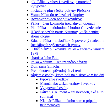
plk. Pálka: vrahov i svedkov je potrebné
vytypovať
iniciatívne plní všetky pokyny Pješčaka
Vstup Pálku do realizačnej skupiny
Rozhovor dvoch podplukovníkov
Pálka – člen komanda špeciálnych operácií
Plk. Pálka – nadobudnutá hodnosť a vzdelanie
Hľadá sa vzťah partie Nitranov, ku študentke
stomatológie
Eduard Pálka – niekoľkokrát poverený riadením
špeciálnych vyšetrovacích týmov
„Dílčí plán“ plukovníka Pálku – začiatok januára
1978
chartista John Bok
Pálka – dátum 1. realizačného návrhu
Dom pána Simicha
Prehodnotenie pôvodných zistení
záujem o osoby, ktoré boli na diskotéke v iné dni
typovanie svedkov
Manuál ako získať vrahov i svedkov
Vytypované osoby
Pálka vs. Kliment – ani nevedeli, aké auto
som mal
Klamár Pálka – nikoho som o prípade
neinformoval