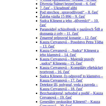
Diverzia Štátnej bezpečnosti – 6. časť
7. časť – Ukradnuté alibi
Pod strechou „spravodlivosti“ – 8. časť
Žaloba väzňa 15 896 – 9. časť
Sudca Kliment a jeho „dôverníci“ – 10.
časť
Paranoidný schizofrenik v pazúroch ŠtB a
doznania z cely – 11. časť
Zmarené prípravné konanie – 12. časť
Kauza Cervanová – Posolstvo Petra Tótha
– 13. časť
Kauza Cervanová – „Sudca“ Kliment a
jeho klamstvá – 14. časť
Kauza Cervanová – Majestát pravdy
„sudcu“ Klimenta – 15. časť
Kauza Cervanová – Kompiláty eštebáckej
tvorivosti – 16. časť
Sudca Kliment, čo odpoveď to klamstvo –
Kauza Cervanová – 17. časť
Detektor lží, polygraf, veda a paveda –
Kauza Cervanová – 18. časť
Bezcharakterné, nehodné a podlé – Kauza
Cervanová – 19. časť
Generálny prokurátor Kliment? – Kauza
Cervanová – 20. časť