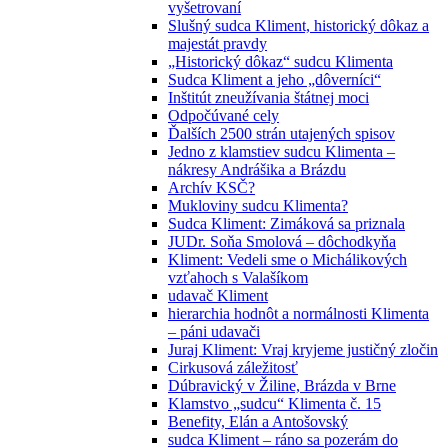
vyšetrovaní
Slušný sudca Kliment, historický dôkaz a
majestát pravdy
„Historický dôkaz“ sudcu Klimenta
Sudca Kliment a jeho „dôverníci“
Inštitút zneužívania štátnej moci
Odpočúvané cely
Ďalších 2500 strán utajených spisov
Jedno z klamstiev sudcu Klimenta –
nákresy Andrášika a Brázdu
Archív KSČ?
Mukloviny sudcu Klimenta?
Sudca Kliment: Zimáková sa priznala
JUDr. Soňa Smolová – dôchodkyňa
Kliment: Vedeli sme o Michálikových
vzťahoch s Valašíkom
udavač Kliment
hierarchia hodnôt a normálnosti Klimenta
– páni udavači
Juraj Kliment: Vraj kryjeme justičný zločin
Cirkusová záležitosť
Dúbravický v Žiline, Brázda v Brne
Klamstvo „sudcu“ Klimenta č. 15
Benefity, Elán a Antošovský
sudca Kliment – ráno sa pozerám do