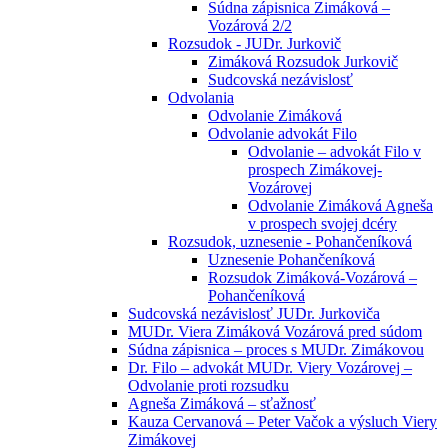
Súdna zápisnica Zimáková –
Vozárová 2/2
Rozsudok - JUDr. Jurkovič
Zimáková Rozsudok Jurkovič
Sudcovská nezávislosť
Odvolania
Odvolanie Zimáková
Odvolanie advokát Filo
Odvolanie – advokát Filo v
prospech Zimákovej-
Vozárovej
Odvolanie Zimáková Agneša
v prospech svojej dcéry
Rozsudok, uznesenie - Pohančeníková
Uznesenie Pohančeníková
Rozsudok Zimáková-Vozárová –
Pohančeníková
Sudcovská nezávislosť JUDr. Jurkoviča
MUDr. Viera Zimáková Vozárová pred súdom
Súdna zápisnica – proces s MUDr. Zimákovou
Dr. Filo – advokát MUDr. Viery Vozárovej –
Odvolanie proti rozsudku
Agneša Zimáková – sťažnosť
Kauza Cervanová – Peter Vačok a výsluch Viery
Zimákovej