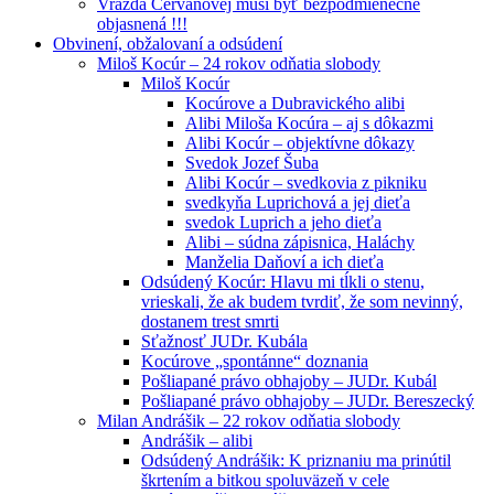
Vražda Cervanovej musí byť bezpodmienečne
objasnená !!!
Obvinení, obžalovaní a odsúdení
Miloš Kocúr – 24 rokov odňatia slobody
Miloš Kocúr
Kocúrove a Dubravického alibi
Alibi Miloša Kocúra – aj s dôkazmi
Alibi Kocúr – objektívne dôkazy
Svedok Jozef Šuba
Alibi Kocúr – svedkovia z pikniku
svedkyňa Luprichová a jej dieťa
svedok Luprich a jeho dieťa
Alibi – súdna zápisnica, Haláchy
Manželia Daňoví a ich dieťa
Odsúdený Kocúr: Hlavu mi tĺkli o stenu,
vrieskali, že ak budem tvrdiť, že som nevinný,
dostanem trest smrti
Sťažnosť JUDr. Kubála
Kocúrove „spontánne“ doznania
Pošliapané právo obhajoby – JUDr. Kubál
Pošliapané právo obhajoby – JUDr. Bereszecký
Milan Andrášik – 22 rokov odňatia slobody
Andrášik – alibi
Odsúdený Andrášik: K priznaniu ma prinútil
škrtením a bitkou spoluväzeň v cele