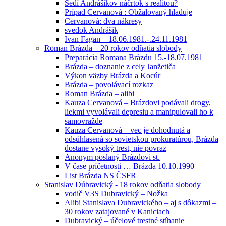
Sedí Andrášikov náčrtok s realitou?
Prípad Cervanová : Obžalovaný hladuje
Cervanová: dva nákresy
svedok Andrášik
Ivan Fagan – 18.06.1981.-.24.11.1981
Roman Brázda – 20 rokov odňatia slobody
Preparácia Romana Brázdu 15.-18.07.1981
Brázda – doznanie z cely Janžetiča
Výkon väzby Brázda a Kocúr
Brázda – povolávací rozkaz
Roman Brázda – alibi
Kauza Cervanová – Brázdovi podávali drogy,
liekmi vyvolávali depresiu a manipulovali ho k
samovražde
Kauza Cervanová – vec je dohodnutá a
odsúhlasená so sovietskou prokuratúrou, Brázda
dostane vysoký trest, nie povraz
Anonym poslaný Brázdovi st.
V čase príčetnosti … Brázda 10.10.1990
List Brázda NS ČSFR
Stanislav Dúbravický - 18 rokov odňatia slobody
vodič V3S Dubravický – Nožka
Alibi Stanislava Dubravického – aj s dôkazmi –
30 rokov zatajované v Kaniciach
Dubravický – účelové trestné stíhanie