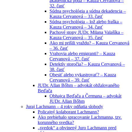
akademická pôda – Kauza Cervanová –
32. časť
Súdna psychológia a súdna dekadencia –
Kauza Cervanová – 33. časť
Súdna psychológia – lož alebo fraška –
Kauza Cervanová – 34. časť
Pachové stopy JUDr. Milana Valašíka –
Kauza Cervanová – 35. časť
Ako mi prišili vraždu? – Kauza Cervanová
– 36. časť
Vrahovia alebo emigranti? – Kauza
Cervanová – 37. časť
Detektív storočia? – Kauza Cervanová –
38. časť
Obesiť alebo vykastrovať? – Kauza
Cervanová – 39. časť
JUDr. Allan Bőhm – advokát obžalovaného
Beďača
Obhajca Beďača a Čermana – advokát
JUDr. Allan Bőhm
Juraj Lachmann – 4 roky odňatia slobody
Policajný kolaborant Lachmann?
Ako prebiehalo spracovanie Lachmanna, tzv.
korunného svedka?
„svedok“ a obvinený Juro Lachmann pred