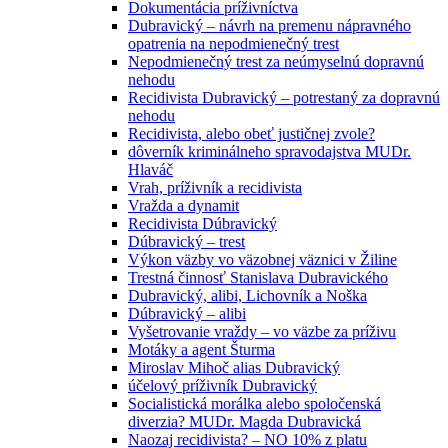
Dokumentácia príživníctva
Dubravický – návrh na premenu nápravného
opatrenia na nepodmienečný trest
Nepodmienečný trest za neúmyselnú dopravnú
nehodu
Recidivista Dubravický – potrestaný za dopravnú
nehodu
Recidivista, alebo obeť justičnej zvole?
dôverník kriminálneho spravodajstva MUDr.
Hlaváč
Vrah, príživník a recidivista
Vražda a dynamit
Recidivista Dúbravický
Dúbravický – trest
Výkon väzby vo väzobnej väznici v Žiline
Trestná činnosť Stanislava Dubravického
Dubravický, alibi, Lichovník a Noška
Dúbravický – alibi
Vyšetrovanie vraždy – vo väzbe za príživu
Motáky a agent Šturma
Miroslav Mihoč alias Dubravický
účelový príživník Dubravický
Socialistická morálka alebo spoločenská
diverzia? MUDr. Magda Dubravická
Naozaj recidivista? – NO 10% z platu