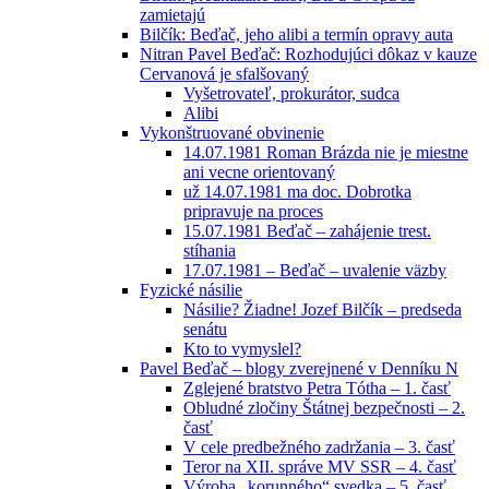
zamietajú
Bilčík: Beďač, jeho alibi a termín opravy auta
Nitran Pavel Beďač: Rozhodujúci dôkaz v kauze
Cervanová je sfalšovaný
Vyšetrovateľ, prokurátor, sudca
Alibi
Vykonštruované obvinenie
14.07.1981 Roman Brázda nie je miestne
ani vecne orientovaný
už 14.07.1981 ma doc. Dobrotka
pripravuje na proces
15.07.1981 Beďač – zahájenie trest.
stíhania
17.07.1981 – Beďač – uvalenie väzby
Fyzické násilie
Násilie? Žiadne! Jozef Bilčík – predseda
senátu
Kto to vymyslel?
Pavel Beďač – blogy zverejnené v Denníku N
Zglejené bratstvo Petra Tótha – 1. časť
Obludné zločiny Štátnej bezpečnosti – 2.
časť
V cele predbežného zadržania – 3. časť
Teror na XII. správe MV SSR – 4. časť
Výroba „korunného“ svedka – 5. časť