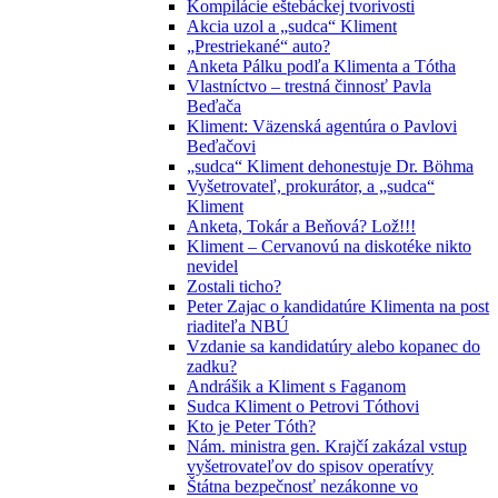
Kompilácie eštebáckej tvorivosti
Akcia uzol a „sudca“ Kliment
„Prestriekané“ auto?
Anketa Pálku podľa Klimenta a Tótha
Vlastníctvo – trestná činnosť Pavla
Beďača
Kliment: Väzenská agentúra o Pavlovi
Beďačovi
„sudca“ Kliment dehonestuje Dr. Böhma
Vyšetrovateľ, prokurátor, a „sudca“
Kliment
Anketa, Tokár a Beňová? Lož!!!
Kliment – Cervanovú na diskotéke nikto
nevidel
Zostali ticho?
Peter Zajac o kandidatúre Klimenta na post
riaditeľa NBÚ
Vzdanie sa kandidatúry alebo kopanec do
zadku?
Andrášik a Kliment s Faganom
Sudca Kliment o Petrovi Tóthovi
Kto je Peter Tóth?
Nám. ministra gen. Krajčí zakázal vstup
vyšetrovateľov do spisov operatívy
Štátna bezpečnosť nezákonne vo