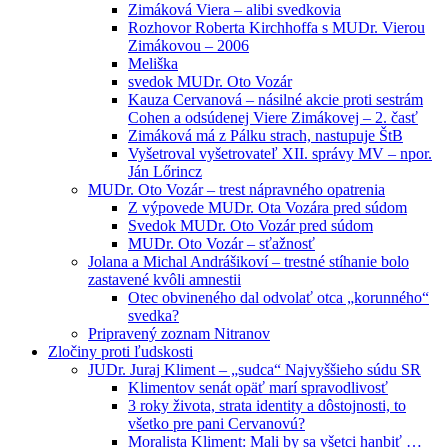
Zimáková Viera – alibi svedkovia
Rozhovor Roberta Kirchhoffa s MUDr. Vierou
Zimákovou – 2006
Meliška
svedok MUDr. Oto Vozár
Kauza Cervanová – násilné akcie proti sestrám
Cohen a odsúdenej Viere Zimákovej – 2. časť
Zimáková má z Pálku strach, nastupuje ŠtB
Vyšetroval vyšetrovateľ XII. správy MV – npor.
Ján Lőrincz
MUDr. Oto Vozár – trest nápravného opatrenia
Z výpovede MUDr. Ota Vozára pred súdom
Svedok MUDr. Oto Vozár pred súdom
MUDr. Oto Vozár – sťažnosť
Jolana a Michal Andrášikoví – trestné stíhanie bolo
zastavené kvôli amnestii
Otec obvineného dal odvolať otca „korunného“
svedka?
Pripravený zoznam Nitranov
Zločiny proti ľudskosti
JUDr. Juraj Kliment – „sudca“ Najvyššieho súdu SR
Klimentov senát opäť marí spravodlivosť
3 roky života, strata identity a dôstojnosti, to
všetko pre pani Cervanovú?
Moralista Kliment: Mali by sa všetci hanbiť …