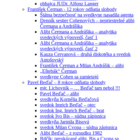
obhajca JUDr. Alfonz Langer
František Čerman - 12 rokov odňatia slobody
Štátna bezpečnosť na svedkyne nasadila agenta
Denník sestier Cohenových – nepriestrelné alibi
Čermana a Andrášika
Alibi Čermana a Andrášika – analytika
svedeckých výpovedí, časť 1
Alibi Čermana a Andrášika – analytika
svedeckých výpovedí, časť 2
Kauza Cervanová – druhá diskotéka a svedok
Antošovský
František Čerman a Milan Andrášik – alibi
„Eštebák“ Čerman
svedkyne Cohen sa zamietajú
Pavel Beďač – 8 rokov odňatia slobody
mjr. Lichovník – … Beďač tam nebol !!!
Pavel Beďač – alibi
svedkyňa Kornélia Beďačová
svedok Imrich Beďač – otec
svedok Ing. Imrich Beďač – brat
svedok Ivo Bis – súdna zápisnica
svedkyňa Jarmila Bisová
svedok Milan Cvopa – súdna zápisnica
Alibi Beďač – z rozsudku 1982
Bilčík: preukázané alibi, Bis a Cvopa sa