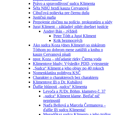
Právo a spravodlivosť sudcu Klimenta
Šéfa NBÚ brzdí kauza Cervanová
Cibuľová polievka pre čiernu dušu
Justičná mafia
Prepojenie zločinu na políciu, prokuratúru a súdy
Juraj Kliment – základný piliér dnešnej justície
Andrej Bán - .týždeň
Peter Tóth a Juraj Kliment
Krik bezmocných
Ako sudca Koza (dnes Kliment) so siskárom
Tóthom po dobrom mene zatúžili a knihu o
kauze Cervanová písali
npor. Koza – ohľadanie rieky Čierna voda
Klimentove bludy: Výsledky PDD, vytesnenie
„Sudca“ Kliment a jeho objav po 40 rokoch
Nomenklatúra politbyra KSČ
Charakter o charakteroch bez charakteru
Klimentove lži o Dr. Kubálovi
Ďalšie hlúposti „sudcu“ Klimenta
Levoča a JUDr. Böhm, klamstvo č. 37
„sudca“ Kliment klame, Beďač nič
nepripustil
Naďa Beňová a Marcela Čermanova –
ďalšie lži sudcu Klimenta!
Megadôkaz sudcu Klimenta a jeho trollov