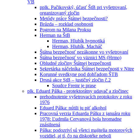
VB
pplk. Pačikovský, účasť ŠtB pri vyšetrovaní,
organizovaný zločin
Metódy práce Štátnej bezpečnosti?
Brázda – rozklad osobnosti
Pogrom na Milana Proksu
Herman na ŠtB
Herman, Hlubík hypnotiká
Herman, Hlubík, Macháč
Štátna bezpečnosť nezákonne vo vyšetrovaní
Śtátna bezpečnosť vo väznici MS (Hrmo)
Obludné zločiny Štátnej bezpečnosti
Sekretárka náčelníka Štátnej bezpečnosti v Nitre
Korunné svedkyne pod dohľadom ŠTB
Drsná akce StB – justičný zločin č.2
Soudce Fremr je prase
plk. Eduard Pálka - protektorátny udavač a zločinec
prehodnotenie vyšetrovacích protokolov z roku
1976
Eduard Pálka: nútili ju piť alkohol
Pracovná verzia Eduarda Pálku z januára roku
1978: Ľudmila Cervanová bola hromadne
znásilnená
Pálka: podozriví sú všetci majitelia motorových
vozidiel, aj tí, čo na diskotéke neboli