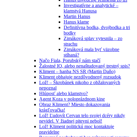
Investigatívne a analytické –
klamstvá Hanusa
Martin Hanus
Hanus klame
Definitívna bodka, dvojbodka a tri
bodky
Zimáková splav vytesnila – zo
strachu
Zimáková mala byť väzobne
stíhaná?
Načo Fiala, Porubský nám stačí
Žalostné IQ, alebo nenaštudovaný trestný spis?
Kliment – hanba NS SR (Martin Daňo)
Kliment obhajuje nezdôvodnený rozsudok
Lož! – Škrobánek nikoho z obžalovaných
nepoznal
Hlúposť alebo klamstvo?
Agent Koza v poloprázdnom kine
Obraz Kliment? Miesto dokazovania
krágľovačka!
Lož! Ľudovít Cervan telo svojej dcéry nikdy
nevidel. V žiadnej pitevni nebol!
Lož! Kliment politickú moc kontaktuje
pravidelne