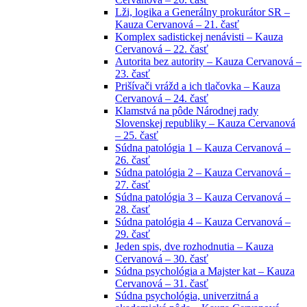
Lži, logika a Generálny prokurátor SR –
Kauza Cervanová – 21. časť
Komplex sadistickej nenávisti – Kauza
Cervanová – 22. časť
Autorita bez autority – Kauza Cervanová –
23. časť
Prišívači vrážd a ich tlačovka – Kauza
Cervanová – 24. časť
Klamstvá na pôde Národnej rady
Slovenskej republiky – Kauza Cervanová
– 25. časť
Súdna patológia 1 – Kauza Cervanová –
26. časť
Súdna patológia 2 – Kauza Cervanová –
27. časť
Súdna patológia 3 – Kauza Cervanová –
28. časť
Súdna patológia 4 – Kauza Cervanová –
29. časť
Jeden spis, dve rozhodnutia – Kauza
Cervanová – 30. časť
Súdna psychológia a Majster kat – Kauza
Cervanová – 31. časť
Súdna psychológia, univerzitná a