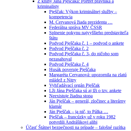
Z knihy Jána Pješčaka: Portrét právníka a
kriminalisty
Pješčak: Výkon kriminálnej služby –
kompetencia
M. Cervanová žiada prezidenta …
Federálna správa MV ČSSR
Splnenie pokynu najvyššieho predstaviteľa
štátu
Podvod Pješčaka č. 1 – podvod o ankete
Podvod Pješčaka č. 2
Podvod Pješčaka č. 3- do ničoho som
nezasahoval
Podvod Pješčaka č. 4
Husák poveruje Pješčaka
Margaréta Cervanová: upozornila na zlatú
mládež z Nitry
Vyhľadávací orgán Pješčak
Lži Jána Pješčaka sú aj lži o tzv. ankete
Neexistuje žiadna stopa
Ján Pješčak – generál, zločinec a literárny
klamár
Ján Pješčak – ja nič, to Pálka …
Pješčak – francúzky už v roku 1982
potvrdili Andrášikovi alibi
Účasť Štátnej bezpečnosti na prípade – falošné razítka