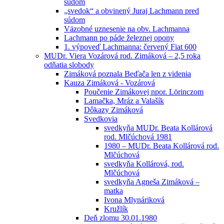
súdom
„svedok“ a obvinený Juraj Lachmann pred
súdom
Väzobné uznesenie na obv. Lachmanna
Lachmann po páde železnej opony
1. výpoveď Lachmanna: červený Fiat 600
MUDr. Viera Vozárová rod. Zimáková – 2,5 roka
odňatia slobody
Zimáková poznala Beďača len z videnia
Kauza Zimáková - Vozárová
Poučenie Zimákovej npor. Lörinczom
Lamačka, Mráz a Valašík
Dôkazy Zimáková
Svedkovia
svedkyňa MUDr. Beata Kollárová
rod. Mlčúchová 1981
1980 – MUDr. Beata Kollárová rod.
Mlčúchová
svedkyňa Kollárová, rod.
Mlčúchová
svedkyňa Agneša Zimáková –
matka
Ivona Mlynáriková
Kružlík
Deň zlomu 30.01.1980