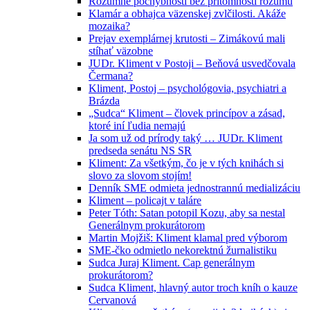
Rozumné pochybnosti bez prítomnosti rozumu
Klamár a obhajca väzenskej zvlčilosti. Akáže
mozaika?
Prejav exemplárnej krutosti – Zimákovú mali
stíhať väzobne
JUDr. Kliment v Postoji – Beňová usvedčovala
Čermana?
Kliment, Postoj – psychológovia, psychiatri a
Brázda
„Sudca“ Kliment – človek princípov a zásad,
ktoré iní ľudia nemajú
Ja som už od prírody taký … JUDr. Kliment
predseda senátu NS SR
Kliment: Za všetkým, čo je v tých knihách si
slovo za slovom stojím!
Denník SME odmieta jednostrannú medializáciu
Kliment – policajt v taláre
Peter Tóth: Satan potopil Kozu, aby sa nestal
Generálnym prokurátorom
Martin Mojžiš: Kliment klamal pred výborom
SME-čko odmietlo nekorektnú žurnalistiku
Sudca Juraj Kliment. Cap generálnym
prokurátorom?
Sudca Kliment, hlavný autor troch kníh o kauze
Cervanová