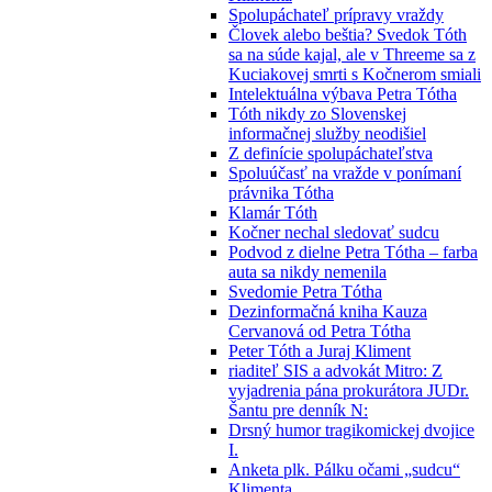
Spolupáchateľ prípravy vraždy
Človek alebo beštia? Svedok Tóth
sa na súde kajal, ale v Threeme sa z
Kuciakovej smrti s Kočnerom smiali
Intelektuálna výbava Petra Tótha
Tóth nikdy zo Slovenskej
informačnej služby neodišiel
Z definície spolupáchateľstva
Spoluúčasť na vražde v ponímaní
právnika Tótha
Klamár Tóth
Kočner nechal sledovať sudcu
Podvod z dielne Petra Tótha – farba
auta sa nikdy nemenila
Svedomie Petra Tótha
Dezinformačná kniha Kauza
Cervanová od Petra Tótha
Peter Tóth a Juraj Kliment
riaditeľ SIS a advokát Mitro: Z
vyjadrenia pána prokurátora JUDr.
Šantu pre denník N:
Drsný humor tragikomickej dvojice
I.
Anketa plk. Pálku očami „sudcu“
Klimenta