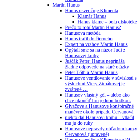
Martin Hanus
Hanus usvedčuje Klimenta
Klamár Hanus
Hanus klame – bola diskotéke
Prečo to robí Martin Hanus?
Hanusova metóda
Hanus trafil do čierneho
Expert na vrahov Martin Hanus
Opýtali sme sa na názor ľudí z
Hanusovej knihy
Juščák Peter: Hanus neprináša
žiadne odpovede na staré otázky
Peter Tóth a Martin Hanus
Hanusove ventilovanie v súvislosti s
výsluchmi Viery Zimákovej je
zvrátené …
Hanusov vlastný gól – alebo ako
chce ukončiť hru jednou bodkou.
Glvačove a Hanusove konšpiračné
manévre okolo prípadu Cervanová
niekto dal Hanusovi knihu – vtlačil
mu ju do ruky
Hanusove nepravdy ohľadom kauzy
Cervanová (upravené)
Hanus usvedčuje Klimenta zo lži