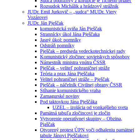
Sudca podozrivý z korupcie je Tichého priateľ
Rozsudok Michálik a hrádzový strážnik
JUDr. Emil Jurkovič – „sudca“ MUDr. Viery
Vozárovej
JUDr. Ján Pješčak
komunistická sviňa Ján Pješčak
Strannícky úkol Jána Pješčaka
Jasný úkol: pomníky
Odstráň pomníky
Pješčak – predseda vedeckotechnickej rady
Komunistický zločinec sovietskych spôsobov
Námestník ministra vnútra ČSSR
Pješčak – veliteľ pohraničnej stráže
Teória a prax Jána Pješčaka
Velitel pohraničnej stráže – Pješčak
Pješčak – náčelník Civilnej obrany ČSSR
Stíhanie komunistického vraha
Zamagurské noviny
Pod taktovkou Jána Pješčáka
UZEL – izolácia od vonkajšieho sveta
Pamätná tabuľa zločincovi je zločin
Vytvorenie operatívnej skupiny – Obzina,
Pjaščak
Otvorený protest ÚPN voči odhaleniu pamätnej
tabule Jánovi Pješčakovi