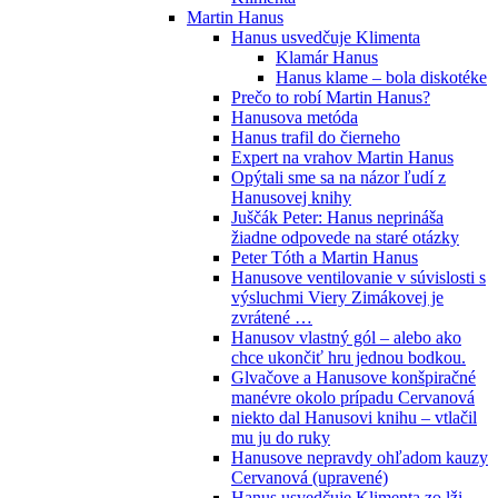
Martin Hanus
Hanus usvedčuje Klimenta
Klamár Hanus
Hanus klame – bola diskotéke
Prečo to robí Martin Hanus?
Hanusova metóda
Hanus trafil do čierneho
Expert na vrahov Martin Hanus
Opýtali sme sa na názor ľudí z
Hanusovej knihy
Juščák Peter: Hanus neprináša
žiadne odpovede na staré otázky
Peter Tóth a Martin Hanus
Hanusove ventilovanie v súvislosti s
výsluchmi Viery Zimákovej je
zvrátené …
Hanusov vlastný gól – alebo ako
chce ukončiť hru jednou bodkou.
Glvačove a Hanusove konšpiračné
manévre okolo prípadu Cervanová
niekto dal Hanusovi knihu – vtlačil
mu ju do ruky
Hanusove nepravdy ohľadom kauzy
Cervanová (upravené)
Hanus usvedčuje Klimenta zo lži