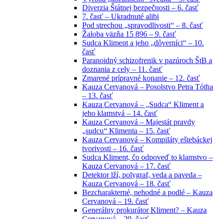
Diverzia Štátnej bezpečnosti – 6. časť
7. časť – Ukradnuté alibi
Pod strechou „spravodlivosti“ – 8. časť
Žaloba väzňa 15 896 – 9. časť
Sudca Kliment a jeho „dôverníci“ – 10.
časť
Paranoidný schizofrenik v pazúroch ŠtB a
doznania z cely – 11. časť
Zmarené prípravné konanie – 12. časť
Kauza Cervanová – Posolstvo Petra Tótha
– 13. časť
Kauza Cervanová – „Sudca“ Kliment a
jeho klamstvá – 14. časť
Kauza Cervanová – Majestát pravdy
„sudcu“ Klimenta – 15. časť
Kauza Cervanová – Kompiláty eštebáckej
tvorivosti – 16. časť
Sudca Kliment, čo odpoveď to klamstvo –
Kauza Cervanová – 17. časť
Detektor lží, polygraf, veda a paveda –
Kauza Cervanová – 18. časť
Bezcharakterné, nehodné a podlé – Kauza
Cervanová – 19. časť
Generálny prokurátor Kliment? – Kauza
Cervanová – 20. časť