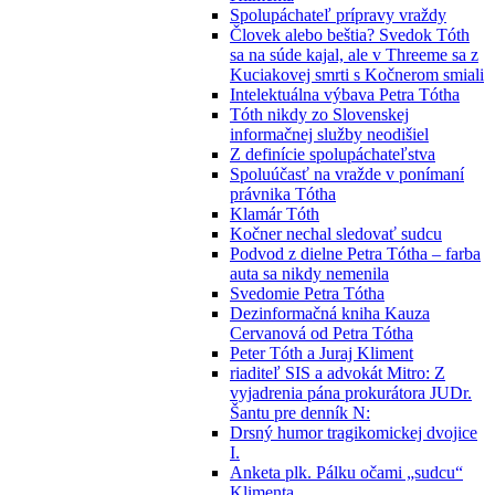
Spolupáchateľ prípravy vraždy
Človek alebo beštia? Svedok Tóth
sa na súde kajal, ale v Threeme sa z
Kuciakovej smrti s Kočnerom smiali
Intelektuálna výbava Petra Tótha
Tóth nikdy zo Slovenskej
informačnej služby neodišiel
Z definície spolupáchateľstva
Spoluúčasť na vražde v ponímaní
právnika Tótha
Klamár Tóth
Kočner nechal sledovať sudcu
Podvod z dielne Petra Tótha – farba
auta sa nikdy nemenila
Svedomie Petra Tótha
Dezinformačná kniha Kauza
Cervanová od Petra Tótha
Peter Tóth a Juraj Kliment
riaditeľ SIS a advokát Mitro: Z
vyjadrenia pána prokurátora JUDr.
Šantu pre denník N:
Drsný humor tragikomickej dvojice
I.
Anketa plk. Pálku očami „sudcu“
Klimenta