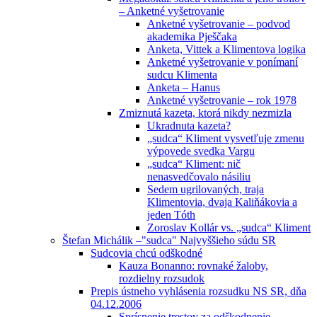
– Anketné vyšetrovanie
Anketné vyšetrovanie – podvod
akademika Pješčaka
Anketa, Vittek a Klimentova logika
Anketné vyšetrovanie v ponímaní
sudcu Klimenta
Anketa – Hanus
Anketné vyšetrovanie – rok 1978
Zmiznutá kazeta, ktorá nikdy nezmizla
Ukradnuta kazeta?
„sudca“ Kliment vysvetľuje zmenu
výpovede svedka Vargu
„sudca“ Kliment: nič
nenasvedčovalo násiliu
Sedem ugrilovaných, traja
Klimentovia, dvaja Kaliňákovia a
jeden Tóth
Zoroslav Kollár vs. „sudca“ Kliment
Štefan Michálik –"sudca" Najvyššieho súdu SR
Sudcovia chcú odškodné
Kauza Bonanno: rovnaké žaloby,
rozdielny rozsudok
Prepis ústneho vyhlásenia rozsudku NS SR, dňa
04.12.2006
Sprísnenie trestov za odškodnenie