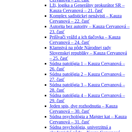
Lži, logika a Generálny prokurátor SR –
Kauza Cervanová – 21. časť
Komplex sadistickej nenávisti – Kauza
Cervanová – 22. časť
Autorita bez autority – Kauza Cervanová –
23. časť
Prišívači vrážd a ich tlačovka – Kauza
Cervanová – 24. časť
Klamstvá na pôde Národnej rady
Slovenskej republiky – Kauza Cervanová
– 25. časť
Súdna patológia 1 – Kauza Cervanová –
26. časť
Súdna patológia 2 – Kauza Cervanová –
27. časť
Súdna patológia 3 – Kauza Cervanová –
28. časť
Súdna patológia 4 – Kauza Cervanová –
29. časť
Jeden spis, dve rozhodnutia – Kauza
Cervanová – 30. časť
Súdna psychológia a Majster kat – Kauza
Cervanová – 31. časť
Súdna psychológia, univerzitná a