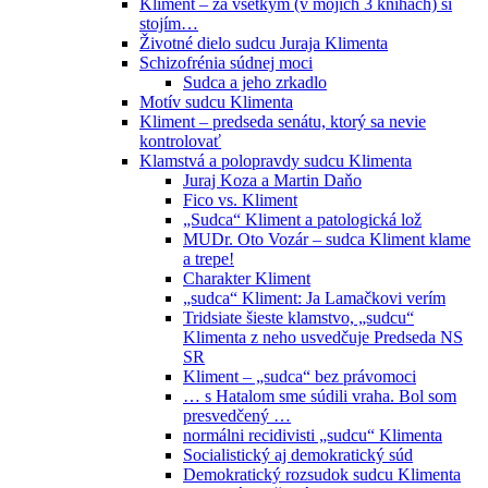
Kliment – za všetkým (v mojich 3 knihách) si
stojím…
Životné dielo sudcu Juraja Klimenta
Schizofrénia súdnej moci
Sudca a jeho zrkadlo
Motív sudcu Klimenta
Kliment – predseda senátu, ktorý sa nevie
kontrolovať
Klamstvá a polopravdy sudcu Klimenta
Juraj Koza a Martin Daňo
Fico vs. Kliment
„Sudca“ Kliment a patologická lož
MUDr. Oto Vozár – sudca Kliment klame
a trepe!
Charakter Kliment
„sudca“ Kliment: Ja Lamačkovi verím
Tridsiate šieste klamstvo, „sudcu“
Klimenta z neho usvedčuje Predseda NS
SR
Kliment – „sudca“ bez právomoci
… s Hatalom sme súdili vraha. Bol som
presvedčený …
normálni recidivisti „sudcu“ Klimenta
Socialistický aj demokratický súd
Demokratický rozsudok sudcu Klimenta