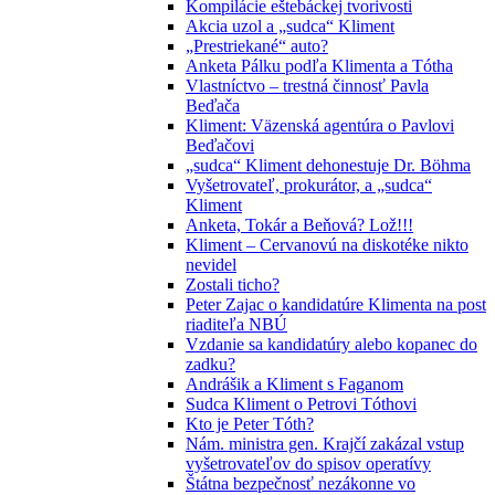
Kompilácie eštebáckej tvorivosti
Akcia uzol a „sudca“ Kliment
„Prestriekané“ auto?
Anketa Pálku podľa Klimenta a Tótha
Vlastníctvo – trestná činnosť Pavla
Beďača
Kliment: Väzenská agentúra o Pavlovi
Beďačovi
„sudca“ Kliment dehonestuje Dr. Böhma
Vyšetrovateľ, prokurátor, a „sudca“
Kliment
Anketa, Tokár a Beňová? Lož!!!
Kliment – Cervanovú na diskotéke nikto
nevidel
Zostali ticho?
Peter Zajac o kandidatúre Klimenta na post
riaditeľa NBÚ
Vzdanie sa kandidatúry alebo kopanec do
zadku?
Andrášik a Kliment s Faganom
Sudca Kliment o Petrovi Tóthovi
Kto je Peter Tóth?
Nám. ministra gen. Krajčí zakázal vstup
vyšetrovateľov do spisov operatívy
Štátna bezpečnosť nezákonne vo