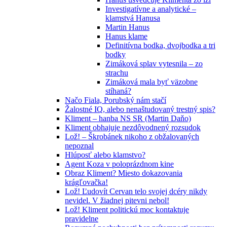
Investigatívne a analytické –
klamstvá Hanusa
Martin Hanus
Hanus klame
Definitívna bodka, dvojbodka a tri
bodky
Zimáková splav vytesnila – zo
strachu
Zimáková mala byť väzobne
stíhaná?
Načo Fiala, Porubský nám stačí
Žalostné IQ, alebo nenaštudovaný trestný spis?
Kliment – hanba NS SR (Martin Daňo)
Kliment obhajuje nezdôvodnený rozsudok
Lož! – Škrobánek nikoho z obžalovaných
nepoznal
Hlúposť alebo klamstvo?
Agent Koza v poloprázdnom kine
Obraz Kliment? Miesto dokazovania
krágľovačka!
Lož! Ľudovít Cervan telo svojej dcéry nikdy
nevidel. V žiadnej pitevni nebol!
Lož! Kliment politickú moc kontaktuje
pravidelne