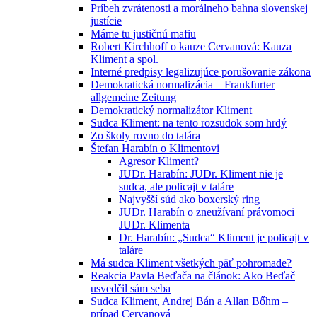
Príbeh zvrátenosti a morálneho bahna slovenskej
justície
Máme tu justičnú mafiu
Robert Kirchhoff o kauze Cervanová: Kauza
Kliment a spol.
Interné predpisy legalizujúce porušovanie zákona
Demokratická normalizácia – Frankfurter
allgemeine Zeitung
Demokratický normalizátor Kliment
Sudca Kliment: na tento rozsudok som hrdý
Zo školy rovno do talára
Štefan Harabín o Klimentovi
Agresor Kliment?
JUDr. Harabín: JUDr. Kliment nie je
sudca, ale policajt v taláre
Najvyšší súd ako boxerský ring
JUDr. Harabín o zneužívaní právomoci
JUDr. Klimenta
Dr. Harabín: „Sudca“ Kliment je policajt v
taláre
Má sudca Kliment všetkých päť pohromade?
Reakcia Pavla Beďača na článok: Ako Beďač
usvedčil sám seba
Sudca Kliment, Andrej Bán a Allan Bőhm –
prípad Cervanová