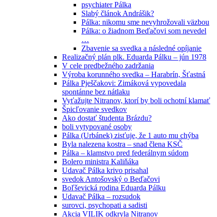
psychiater Pálka
Slabý článok Andrášik?
Pálka: nikomu sme nevyhrožovali väzbou
Pálka: o žiadnom Beďačovi som nevedel
…
Zbavenie sa svedka a následné opíjanie
Realizačný plán plk. Eduarda Pálku – jún 1978
V cele predbežného zadržania
Výroba korunného svedka – Harabrín, Šťastná
Pálka Pješčakovi: Zimáková vypovedala
spontánne bez nátlaku
Vyťažujte Nitranov, ktorí by boli ochotní klamať
Špicľovanie svedkov
Ako dostať študenta Brázdu?
boli vytypované osoby
Pálka (Urbánek) zisťuje, že 1 auto mu chýba
Byla nalezena kostra – snad člena KSČ
Pálka – klamstvo pred federálnym súdom
Bolero ministra Kaliňáka
Udavač Pálka krivo prisahal
svedok Antošovský o Beďačovi
Boľševická rodina Eduarda Pálku
Udavač Pálka – rozsudok
surovci, psychopati a sadisti
Akcia VILIK odkryla Nitranov