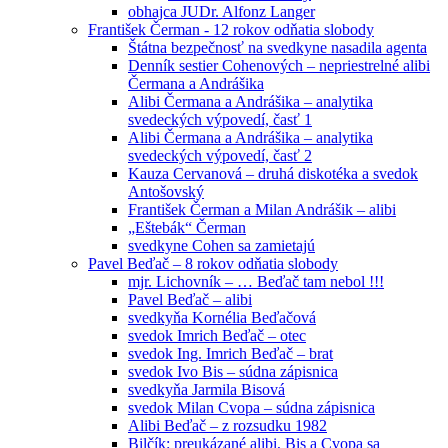
obhajca JUDr. Alfonz Langer
František Čerman - 12 rokov odňatia slobody
Štátna bezpečnosť na svedkyne nasadila agenta
Denník sestier Cohenových – nepriestrelné alibi
Čermana a Andrášika
Alibi Čermana a Andrášika – analytika
svedeckých výpovedí, časť 1
Alibi Čermana a Andrášika – analytika
svedeckých výpovedí, časť 2
Kauza Cervanová – druhá diskotéka a svedok
Antošovský
František Čerman a Milan Andrášik – alibi
„Eštebák“ Čerman
svedkyne Cohen sa zamietajú
Pavel Beďač – 8 rokov odňatia slobody
mjr. Lichovník – … Beďač tam nebol !!!
Pavel Beďač – alibi
svedkyňa Kornélia Beďačová
svedok Imrich Beďač – otec
svedok Ing. Imrich Beďač – brat
svedok Ivo Bis – súdna zápisnica
svedkyňa Jarmila Bisová
svedok Milan Cvopa – súdna zápisnica
Alibi Beďač – z rozsudku 1982
Bilčík: preukázané alibi, Bis a Cvopa sa