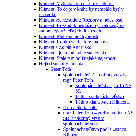
Kliment: Výhoda kníh nad rozsudkami
Kliment: To čo je v knihe by nemohlo byť v
rozsudku
Kliment vs. rozsudok: Rozpory a nejasnosti
Kliment: Rozsudok nemôže byť založený na
súdne nepoužiteľných dôkazoch
Kliment: Mal som pochybnosti
Kliment: Robím veci, ktoré ma bavia
Kliment a Zoltán Andrusko
Kliment a jeho radikálne stanovisko
Kliment: Stále tam boli nejaké nejasnosti
Hejteri sudcu Klimenta
Peter Tóth
spolupáchateľ 2-násobnej vraždy
mgr. Peter Tóth
Spolupáchateľstvo podľa NS
SR
Tóth a spolupáchateľstvo
Tóth o klamstvach Klimenta
Kriminálnik Tóth
mgr. Peter Tóth – podľa judikátu NS
SR 2-násobný vrah v
spolupáchateľstve
Spolupáchateľstvo podľa „sudcu“
Klimenta