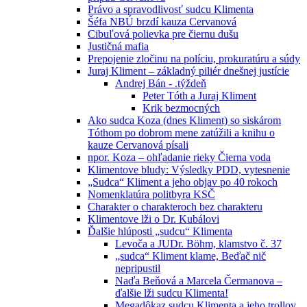
Právo a spravodlivosť sudcu Klimenta
Šéfa NBÚ brzdí kauza Cervanová
Cibuľová polievka pre čiernu dušu
Justičná mafia
Prepojenie zločinu na políciu, prokuratúru a súdy
Juraj Kliment – základný piliér dnešnej justície
Andrej Bán - .týždeň
Peter Tóth a Juraj Kliment
Krik bezmocných
Ako sudca Koza (dnes Kliment) so siskárom
Tóthom po dobrom mene zatúžili a knihu o
kauze Cervanová písali
npor. Koza – ohľadanie rieky Čierna voda
Klimentove bludy: Výsledky PDD, vytesnenie
„Sudca“ Kliment a jeho objav po 40 rokoch
Nomenklatúra politbyra KSČ
Charakter o charakteroch bez charakteru
Klimentove lži o Dr. Kubálovi
Ďalšie hlúposti „sudcu“ Klimenta
Levoča a JUDr. Böhm, klamstvo č. 37
„sudca“ Kliment klame, Beďač nič
nepripustil
Naďa Beňová a Marcela Čermanova –
ďalšie lži sudcu Klimenta!
Megadôkaz sudcu Klimenta a jeho trollov