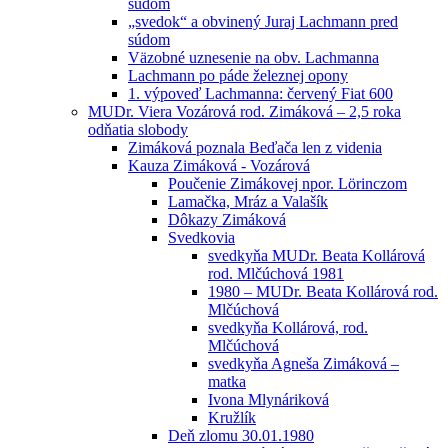
súdom
„svedok“ a obvinený Juraj Lachmann pred
súdom
Väzobné uznesenie na obv. Lachmanna
Lachmann po páde železnej opony
1. výpoveď Lachmanna: červený Fiat 600
MUDr. Viera Vozárová rod. Zimáková – 2,5 roka
odňatia slobody
Zimáková poznala Beďača len z videnia
Kauza Zimáková - Vozárová
Poučenie Zimákovej npor. Lörinczom
Lamačka, Mráz a Valašík
Dôkazy Zimáková
Svedkovia
svedkyňa MUDr. Beata Kollárová
rod. Mlčúchová 1981
1980 – MUDr. Beata Kollárová rod.
Mlčúchová
svedkyňa Kollárová, rod.
Mlčúchová
svedkyňa Agneša Zimáková –
matka
Ivona Mlynáriková
Kružlík
Deň zlomu 30.01.1980