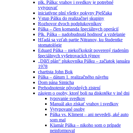
plk. Pálka: vrahov i svedkov je potrebné
vytypovať
iniciatívne plní všetky pokyny Pješčaka
Vstup Pálku do realizačnej skupiny
Rozhovor dvoch podplukovníkov
Pálka – člen komanda špeciálnych operácií
Plk. Pálka – nadobudnutá hodnosť a vzdelanie
Hľadá sa vzťah partie Nitranov, ku študentke
stomatológie
Eduard Pálka – niekoľkokrát poverený riadením
špeciálnych vyšetrovacích týmov
„Dílčí plán“ plukovníka Pálku – začiatok januára
1978
chartista John Bok
Pálka – dátum 1. realizačného návrhu
Dom pána Simicha
Prehodnotenie pôvodných zistení
záujem o osoby, ktoré boli na diskotéke v iné dni
typovanie svedkov
Manuál ako získať vrahov i svedkov
Vytypované osoby
Pálka vs. Kliment – ani nevedeli, aké auto
som mal
Klamár Pálka – nikoho som o prípade
neinformoval