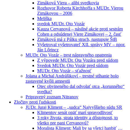
Zimáková Viera – alibi svedkovia
Rozhovor Roberta Kirchhoffa s MUDr. Vierou
Zimákovou – 2006
Meliška
svedok MUDr. Oto Vozár
Kauza Cervanová – násilné akcie proti sestrám
Cohen a odsúdenej Viere Zimákovej – 2. časť
Zimáková má z Pálku strach, nastupuje ŠtB
Vyšetroval vyšetrovateľ XII. správy MV – npor.
Ján Lőrincz
MUDr. Oto Vozár – trest nápravného opatrenia
Z výpovede MUDr. Ota Vozára pred súdom
Svedok MUDr. Oto Vozár pred súdom
MUDr. Oto Vozár – sťažnosť
Jolana a Michal Andrášikoví – trestné stíhanie bolo
zastavené kvôli amnestii
Otec obvineného dal odvolať otca „korunného“
svedka?
Pripravený zoznam Nitranov
Zločiny proti ľudskosti
JUDr. Juraj Kliment – „sudca“ Najvyššieho súdu SR
Klimentov senát opäť marí spravodlivosť
3 roky života, strata identity a dôstojnosti, to
všetko pre pani Cervanovú?
Moralista Kliment: Mali by sa všetci hanbiť …