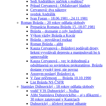
Sedí Andrášikov náčrtok s realitou?
Prípad Cervanová : Obžalovaný hladuje
Cervanová: dva nákresy
svedok Andrášik
Ivan Fagan – 18.06.1981.-.24.11.1981
Roman Brázda – 20 rokov odňatia slobody
Preparácia Romana Brázdu 15.-18.07.1981
Brázda – doznanie z cely Janžetiča
Výkon väzby Brázda a Kocúr
Brázda – povolávací rozkaz
Roman Brázda – alibi
Kauza Cervanová – Brázdovi podávali drogy,
liekmi vyvolávali depresiu a manipulovali ho k
samovražde
Kauza Cervanová – vec je dohodnutá a
odsúhlasená so sovietskou prokuratúrou, Brázda
dostane vysoký trest, nie povraz
Anonym poslaný Brázdovi st.
V čase príčetnosti … Brázda 10.10.1990
List Brázda NS ČSFR
Stanislav Dúbravický - 18 rokov odňatia slobody
vodič V3S Dubravický – Nožka
Alibi Stanislava Dubravického – aj s dôkazmi –
30 rokov zatajované v Kaniciach
Dubravický – účelové trestné stíhanie