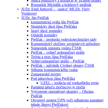
Sudca podozrivý z korupcie je Tichého priateľ
Rozsudok Michálik a hrádzový strážnik
JUDr. Emil Jurkovič – „sudca“ MUDr. Viery
Vozárovej
JUDr. Ján Pješčak
komunistická sviňa Ján Pješčak
Strannícky úkol Jána Pješčaka
Jasný úkol: pomníky
Odstráň pomníky
Pješčak – predseda vedeckotechnickej rady
Komunistický zločinec sovietskych spôsobov
Námestník ministra vnútra ČSSR
Pješčak – veliteľ pohraničnej stráže
Teória a prax Jána Pješčaka
Velitel pohraničnej stráže – Pješčak
Pješčak – náčelník Civilnej obrany ČSSR
Stíhanie komunistického vraha
Zamagurské noviny
Pod taktovkou Jána Pješčáka
UZEL – izolácia od vonkajšieho sveta
Pamätná tabuľa zločincovi je zločin
Vytvorenie operatívnej skupiny – Obzina,
Pjaščak
Otvorený protest ÚPN voči odhaleniu pamätnej
tabule Jánovi Pješčakovi