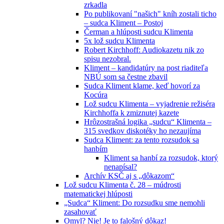
zrkadla
Po publikovaní "našich" kníh zostali ticho
– sudca Kliment – Postoj
Čerman a hlúposti sudcu Klimenta
5x lož sudcu Klimenta
Robert Kirchhoff: Audiokazetu nik zo
spisu nezobral.
Kliment – kandidatúry na post riaditeľa
NBÚ som sa čestne zbavil
Sudca Kliment klame, keď hovorí za
Kocúra
Lož sudcu Klimenta – vyjadrenie režiséra
Kirchhoffa k zmiznutej kazete
Hrôzostrašná logika „sudcu“ Klimenta –
315 svedkov diskotéky ho nezaujíma
Sudca Kliment: za tento rozsudok sa
hanbím
Kliment sa hanbí za rozsudok, ktorý
nenapísal?
Archív KSČ aj s „dôkazom“
Lož sudcu Klimenta č. 28 – múdrosti
matematickej hlúposti
„Sudca“ Kliment: Do rozsudku sme nemohli
zasahovať
Omyl? Nie! Je to falošný dôkaz!