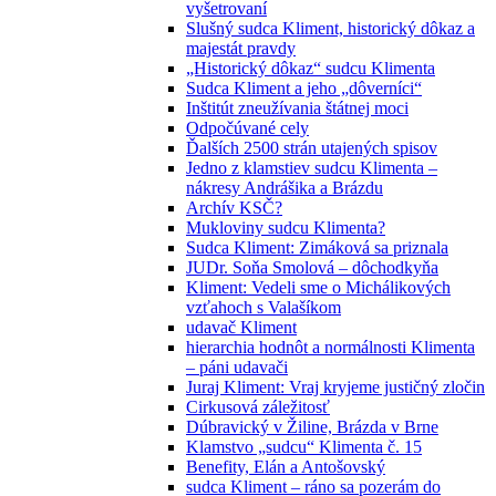
vyšetrovaní
Slušný sudca Kliment, historický dôkaz a
majestát pravdy
„Historický dôkaz“ sudcu Klimenta
Sudca Kliment a jeho „dôverníci“
Inštitút zneužívania štátnej moci
Odpočúvané cely
Ďalších 2500 strán utajených spisov
Jedno z klamstiev sudcu Klimenta –
nákresy Andrášika a Brázdu
Archív KSČ?
Mukloviny sudcu Klimenta?
Sudca Kliment: Zimáková sa priznala
JUDr. Soňa Smolová – dôchodkyňa
Kliment: Vedeli sme o Michálikových
vzťahoch s Valašíkom
udavač Kliment
hierarchia hodnôt a normálnosti Klimenta
– páni udavači
Juraj Kliment: Vraj kryjeme justičný zločin
Cirkusová záležitosť
Dúbravický v Žiline, Brázda v Brne
Klamstvo „sudcu“ Klimenta č. 15
Benefity, Elán a Antošovský
sudca Kliment – ráno sa pozerám do