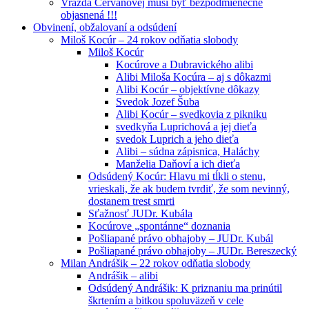
Vražda Cervanovej musí byť bezpodmienečne
objasnená !!!
Obvinení, obžalovaní a odsúdení
Miloš Kocúr – 24 rokov odňatia slobody
Miloš Kocúr
Kocúrove a Dubravického alibi
Alibi Miloša Kocúra – aj s dôkazmi
Alibi Kocúr – objektívne dôkazy
Svedok Jozef Šuba
Alibi Kocúr – svedkovia z pikniku
svedkyňa Luprichová a jej dieťa
svedok Luprich a jeho dieťa
Alibi – súdna zápisnica, Haláchy
Manželia Daňoví a ich dieťa
Odsúdený Kocúr: Hlavu mi tĺkli o stenu,
vrieskali, že ak budem tvrdiť, že som nevinný,
dostanem trest smrti
Sťažnosť JUDr. Kubála
Kocúrove „spontánne“ doznania
Pošliapané právo obhajoby – JUDr. Kubál
Pošliapané právo obhajoby – JUDr. Bereszecký
Milan Andrášik – 22 rokov odňatia slobody
Andrášik – alibi
Odsúdený Andrášik: K priznaniu ma prinútil
škrtením a bitkou spoluväzeň v cele