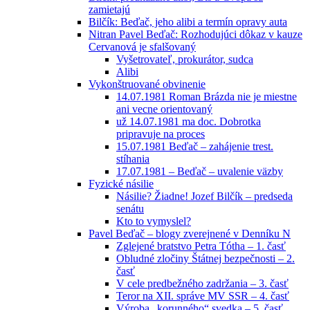
zamietajú
Bilčík: Beďač, jeho alibi a termín opravy auta
Nitran Pavel Beďač: Rozhodujúci dôkaz v kauze
Cervanová je sfalšovaný
Vyšetrovateľ, prokurátor, sudca
Alibi
Vykonštruované obvinenie
14.07.1981 Roman Brázda nie je miestne
ani vecne orientovaný
už 14.07.1981 ma doc. Dobrotka
pripravuje na proces
15.07.1981 Beďač – zahájenie trest.
stíhania
17.07.1981 – Beďač – uvalenie väzby
Fyzické násilie
Násilie? Žiadne! Jozef Bilčík – predseda
senátu
Kto to vymyslel?
Pavel Beďač – blogy zverejnené v Denníku N
Zglejené bratstvo Petra Tótha – 1. časť
Obludné zločiny Štátnej bezpečnosti – 2.
časť
V cele predbežného zadržania – 3. časť
Teror na XII. správe MV SSR – 4. časť
Výroba „korunného“ svedka – 5. časť