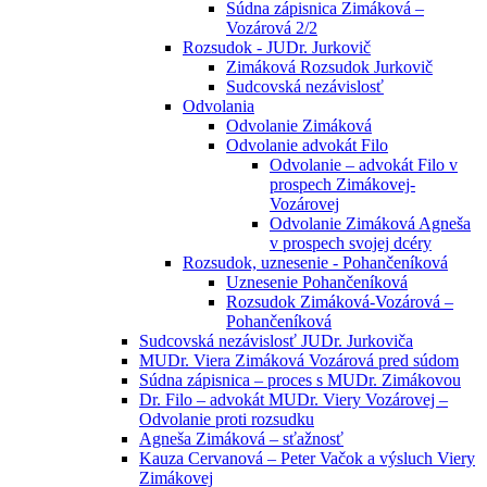
Súdna zápisnica Zimáková –
Vozárová 2/2
Rozsudok - JUDr. Jurkovič
Zimáková Rozsudok Jurkovič
Sudcovská nezávislosť
Odvolania
Odvolanie Zimáková
Odvolanie advokát Filo
Odvolanie – advokát Filo v
prospech Zimákovej-
Vozárovej
Odvolanie Zimáková Agneša
v prospech svojej dcéry
Rozsudok, uznesenie - Pohančeníková
Uznesenie Pohančeníková
Rozsudok Zimáková-Vozárová –
Pohančeníková
Sudcovská nezávislosť JUDr. Jurkoviča
MUDr. Viera Zimáková Vozárová pred súdom
Súdna zápisnica – proces s MUDr. Zimákovou
Dr. Filo – advokát MUDr. Viery Vozárovej –
Odvolanie proti rozsudku
Agneša Zimáková – sťažnosť
Kauza Cervanová – Peter Vačok a výsluch Viery
Zimákovej