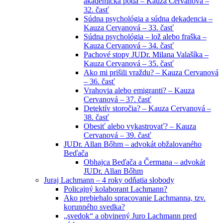
akademická pôda – Kauza Cervanová –
32. časť
Súdna psychológia a súdna dekadencia –
Kauza Cervanová – 33. časť
Súdna psychológia – lož alebo fraška –
Kauza Cervanová – 34. časť
Pachové stopy JUDr. Milana Valašíka –
Kauza Cervanová – 35. časť
Ako mi prišili vraždu? – Kauza Cervanová
– 36. časť
Vrahovia alebo emigranti? – Kauza
Cervanová – 37. časť
Detektív storočia? – Kauza Cervanová –
38. časť
Obesiť alebo vykastrovať? – Kauza
Cervanová – 39. časť
JUDr. Allan Bőhm – advokát obžalovaného
Beďača
Obhajca Beďača a Čermana – advokát
JUDr. Allan Bőhm
Juraj Lachmann – 4 roky odňatia slobody
Policajný kolaborant Lachmann?
Ako prebiehalo spracovanie Lachmanna, tzv.
korunného svedka?
„svedok“ a obvinený Juro Lachmann pred