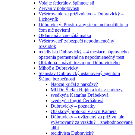
Volajte federálov, šplhnete si!
Zervan v pohotovosti
Vyšetrovanie za príživníctvo – Dúbravický –
Lichovník
Dúbravický: Prosím, aby ste mi netlmočili to, o
čom nič neviem!
Oklamaná a zneužitá matka
Vyšetrovateľ zabezpečí nepodmienečný
rozsudok
recidivista Dúbravický – 4 mesiace nápravného
opatrenia premenené na nepodmienečný trest
Obžaloba – návrh trestu pre Dúbravického
Mihoč a Dubravický
Stanislav Dubravický ustanovený agentom
Štátnej bezpečnosti
Naozaj kričal z narkózy?
MUDr. Štefan Hajdu a krik z narkózy
svedkyňa Katarína Drábeková
svedkyňa Ingrid Čerňáková
Dubravický – poznatky
Otázkový protokol v akcii Kamera
Dúbravický – uväznený za príživu, ale
vyšetrovaný za vraždu? – znehodnocované
alibi
recidivista Dubravický