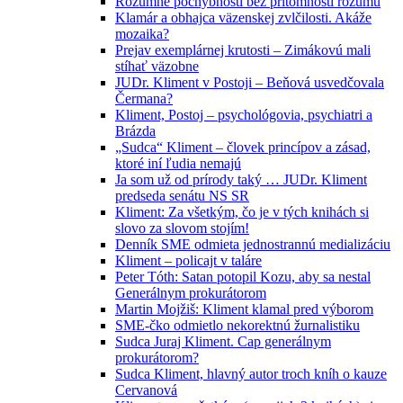
Rozumné pochybnosti bez prítomnosti rozumu
Klamár a obhajca väzenskej zvlčilosti. Akáže
mozaika?
Prejav exemplárnej krutosti – Zimákovú mali
stíhať väzobne
JUDr. Kliment v Postoji – Beňová usvedčovala
Čermana?
Kliment, Postoj – psychológovia, psychiatri a
Brázda
„Sudca“ Kliment – človek princípov a zásad,
ktoré iní ľudia nemajú
Ja som už od prírody taký … JUDr. Kliment
predseda senátu NS SR
Kliment: Za všetkým, čo je v tých knihách si
slovo za slovom stojím!
Denník SME odmieta jednostrannú medializáciu
Kliment – policajt v taláre
Peter Tóth: Satan potopil Kozu, aby sa nestal
Generálnym prokurátorom
Martin Mojžiš: Kliment klamal pred výborom
SME-čko odmietlo nekorektnú žurnalistiku
Sudca Juraj Kliment. Cap generálnym
prokurátorom?
Sudca Kliment, hlavný autor troch kníh o kauze
Cervanová