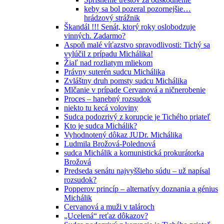
keby sa bol pozeral pozornejšie…
hrádzový strážnik
Škandál !!! Senát, ktorý roky oslobodzuje
vinných. Zadarmo?
Aspoň malé víťazstvo spravodlivosti: Tichý sa
vylúčil z prípadu Michálika!
Žiaľ nad rozliatym mliekom
Právny suterén sudcu Michálika
Zvláštny druh pomsty sudcu Michálika
Mlčanie v prípade Cervanová a ničnerobenie
Proces – hanebný rozsudok
niekto tu kecá voloviny
Sudca podozrivý z korupcie je Tichého priateľ
Kto je sudca Michálik?
Vyhodnotený dôkaz JUDr. Michálika
Ludmila Brožová-Polednová
sudca Michálik a komunistická prokurátorka
Brožová
Predseda senátu najvyššieho súdu – už napísal
rozsudok?
Popperov princíp – alternatívy doznania a génius
Michálik
Cervanová a muži v talároch
„Ucelená“ reťaz dôkazov?