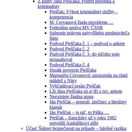
Z knihy Jána Pješčaka: Portrét právníka a
kriminalisty
Pješčak: Výkon kriminálnej služby –
kompetencia
M. Cervanová žiada prezidenta …
Federálna správa MV ČSSR
Splnenie pokynu najvyššieho predstaviteľa
štátu
Podvod Pješčaka č. 1 – podvod o ankete
Podvod Pješčaka č. 2
Podvod Pješčaka č. 3- do ničoho som
nezasahoval
Podvod Pješčaka č. 4
Husák poveruje Pješčaka
Margaréta Cervanová: upozornila na zlatú
mládež z Nitry
Vyhľadávací orgán Pješčak
Lži Jána Pješčaka sú aj lži o tzv. ankete
Neexistuje žiadna stopa
Ján Pješčak – generál, zločinec a literárny
klamár
Ján Pješčak – ja nič, to Pálka …
Pješčak – francúzky už v roku 1982
potvrdili Andrášikovi alibi
Účasť Štátnej bezpečnosti na prípade – falošné razítka