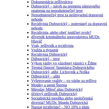
Dokumentácia príživníctva
Dubravický – návrh na premenu nápravného
opatrenia na nepodmienečný trest
Nepodmienečný trest za neúmyselnú dopravnú
nehodu
Recidivista Dubravický – potrestaný za dopravnú
nehodu
Recidivista, alebo obeť justičnej zvole?
dôverník kriminálneho spravodajstva MUDr.
Hlaváč
Vrah, príživník a recidivista
Vražda a dynamit
Recidivista Dúbravický
Dúbravický – trest
Výkon väzby vo väzobnej väznici v Žiline
Trestná činnosť Stanislava Dubravického
Dubravický, alibi, Lichovník a Noška
Dúbravický – alibi
Vyšetrovanie vraždy – vo väzbe za príživu
Motáky a agent Šturma
Miroslav Mihoč alias Dubravický
účelový príživník Dubravický
Socialistická morálka alebo spoločenská
diverzia? MUDr. Magda Dubravická
Naozaj recidivista? – NO 10% z platu