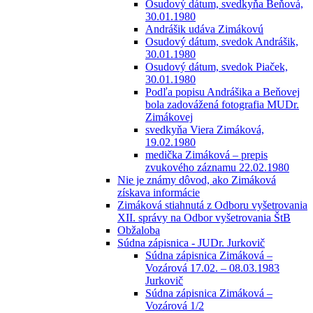
Osudový dátum, svedkyňa Beňová,
30.01.1980
Andrášik udáva Zimákovú
Osudový dátum, svedok Andrášik,
30.01.1980
Osudový dátum, svedok Piaček,
30.01.1980
Podľa popisu Andrášika a Beňovej
bola zadovážená fotografia MUDr.
Zimákovej
svedkyňa Viera Zimáková,
19.02.1980
medička Zimáková – prepis
zvukového záznamu 22.02.1980
Nie je známy dôvod, ako Zimáková
získava informácie
Zimáková stiahnutá z Odboru vyšetrovania
XII. správy na Odbor vyšetrovania ŠtB
Obžaloba
Súdna zápisnica - JUDr. Jurkovič
Súdna zápisnica Zimáková –
Vozárová 17.02. – 08.03.1983
Jurkovič
Súdna zápisnica Zimáková –
Vozárová 1/2