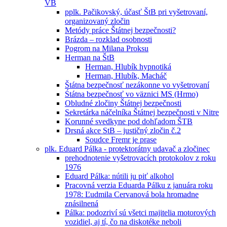
VB
pplk. Pačikovský, účasť ŠtB pri vyšetrovaní,
organizovaný zločin
Metódy práce Štátnej bezpečnosti?
Brázda – rozklad osobnosti
Pogrom na Milana Proksu
Herman na ŠtB
Herman, Hlubík hypnotiká
Herman, Hlubík, Macháč
Štátna bezpečnosť nezákonne vo vyšetrovaní
Śtátna bezpečnosť vo väznici MS (Hrmo)
Obludné zločiny Štátnej bezpečnosti
Sekretárka náčelníka Štátnej bezpečnosti v Nitre
Korunné svedkyne pod dohľadom ŠTB
Drsná akce StB – justičný zločin č.2
Soudce Fremr je prase
plk. Eduard Pálka - protektorátny udavač a zločinec
prehodnotenie vyšetrovacích protokolov z roku
1976
Eduard Pálka: nútili ju piť alkohol
Pracovná verzia Eduarda Pálku z januára roku
1978: Ľudmila Cervanová bola hromadne
znásilnená
Pálka: podozriví sú všetci majitelia motorových
vozidiel, aj tí, čo na diskotéke neboli