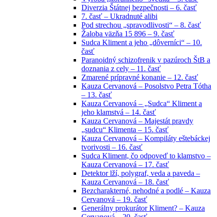
Diverzia Štátnej bezpečnosti – 6. časť
7. časť – Ukradnuté alibi
Pod strechou „spravodlivosti“ – 8. časť
Žaloba väzňa 15 896 – 9. časť
Sudca Kliment a jeho „dôverníci“ – 10.
časť
Paranoidný schizofrenik v pazúroch ŠtB a
doznania z cely – 11. časť
Zmarené prípravné konanie – 12. časť
Kauza Cervanová – Posolstvo Petra Tótha
– 13. časť
Kauza Cervanová – „Sudca“ Kliment a
jeho klamstvá – 14. časť
Kauza Cervanová – Majestát pravdy
„sudcu“ Klimenta – 15. časť
Kauza Cervanová – Kompiláty eštebáckej
tvorivosti – 16. časť
Sudca Kliment, čo odpoveď to klamstvo –
Kauza Cervanová – 17. časť
Detektor lží, polygraf, veda a paveda –
Kauza Cervanová – 18. časť
Bezcharakterné, nehodné a podlé – Kauza
Cervanová – 19. časť
Generálny prokurátor Kliment? – Kauza
Cervanová – 20. časť