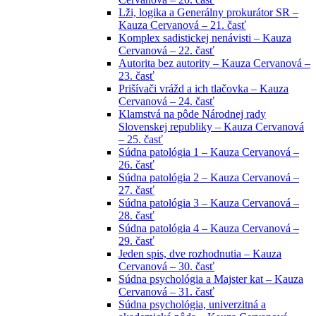
Lži, logika a Generálny prokurátor SR –
Kauza Cervanová – 21. časť
Komplex sadistickej nenávisti – Kauza
Cervanová – 22. časť
Autorita bez autority – Kauza Cervanová –
23. časť
Prišívači vrážd a ich tlačovka – Kauza
Cervanová – 24. časť
Klamstvá na pôde Národnej rady
Slovenskej republiky – Kauza Cervanová
– 25. časť
Súdna patológia 1 – Kauza Cervanová –
26. časť
Súdna patológia 2 – Kauza Cervanová –
27. časť
Súdna patológia 3 – Kauza Cervanová –
28. časť
Súdna patológia 4 – Kauza Cervanová –
29. časť
Jeden spis, dve rozhodnutia – Kauza
Cervanová – 30. časť
Súdna psychológia a Majster kat – Kauza
Cervanová – 31. časť
Súdna psychológia, univerzitná a