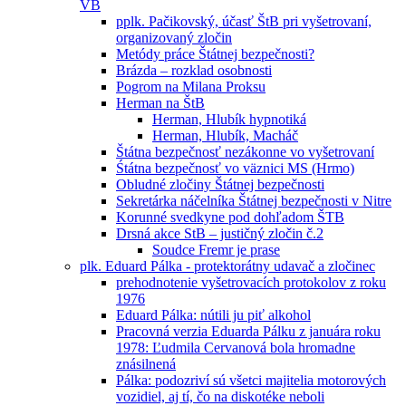
VB
pplk. Pačikovský, účasť ŠtB pri vyšetrovaní,
organizovaný zločin
Metódy práce Štátnej bezpečnosti?
Brázda – rozklad osobnosti
Pogrom na Milana Proksu
Herman na ŠtB
Herman, Hlubík hypnotiká
Herman, Hlubík, Macháč
Štátna bezpečnosť nezákonne vo vyšetrovaní
Śtátna bezpečnosť vo väznici MS (Hrmo)
Obludné zločiny Štátnej bezpečnosti
Sekretárka náčelníka Štátnej bezpečnosti v Nitre
Korunné svedkyne pod dohľadom ŠTB
Drsná akce StB – justičný zločin č.2
Soudce Fremr je prase
plk. Eduard Pálka - protektorátny udavač a zločinec
prehodnotenie vyšetrovacích protokolov z roku
1976
Eduard Pálka: nútili ju piť alkohol
Pracovná verzia Eduarda Pálku z januára roku
1978: Ľudmila Cervanová bola hromadne
znásilnená
Pálka: podozriví sú všetci majitelia motorových
vozidiel, aj tí, čo na diskotéke neboli