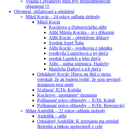
Vražda Cervanovej musí byť bezpodmienečne
objasnená !!!
Obvinení, obžalovaní a odsúdení
Miloš Kocúr – 24 rokov odňatia slobody
Miloš Kocúr
Kocúrove a Dubravického alibi
Alibi Miloša Kocúra – aj s dôkazmi
Alibi Kocúr – objektívne dôkazy
Svedok Jozef Šuba
Alibi Kocúr – svedkovia z pikniku
svedkyňa Luprichová a jej dieťa
svedok Luprich a jeho dieťa
Alibi – súdna zápisnica, Haláchy
Manželia Daňoví a ich dieťa
Odsúdený Kocúr: Hlavu mi tĺkli o stenu,
vrieskali, že ak budem tvrdiť, že som nevinný,
dostanem trest smrti
Sťažnosť JUDr. Kubála
Kocúrove „spontánne“ doznania
Pošliapané právo obhajoby – JUDr. Kubál
Pošliapané právo obhajoby – JUDr. Bereszecký
Milan Andrášik – 22 rokov odňatia slobody
Andrášik – alibi
Odsúdený Andrášik: K priznaniu ma prinútil
škrtením a bitkou spoluväzeň v cele