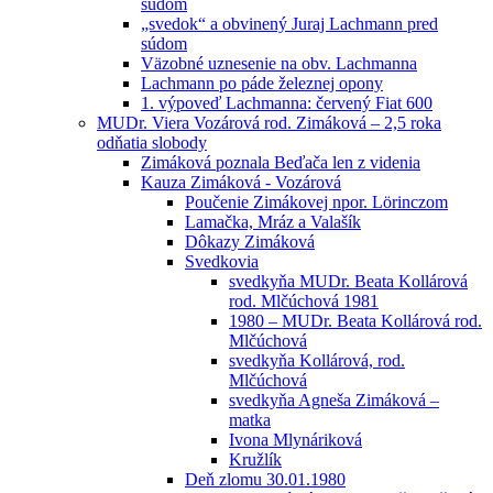
súdom
„svedok“ a obvinený Juraj Lachmann pred
súdom
Väzobné uznesenie na obv. Lachmanna
Lachmann po páde železnej opony
1. výpoveď Lachmanna: červený Fiat 600
MUDr. Viera Vozárová rod. Zimáková – 2,5 roka
odňatia slobody
Zimáková poznala Beďača len z videnia
Kauza Zimáková - Vozárová
Poučenie Zimákovej npor. Lörinczom
Lamačka, Mráz a Valašík
Dôkazy Zimáková
Svedkovia
svedkyňa MUDr. Beata Kollárová
rod. Mlčúchová 1981
1980 – MUDr. Beata Kollárová rod.
Mlčúchová
svedkyňa Kollárová, rod.
Mlčúchová
svedkyňa Agneša Zimáková –
matka
Ivona Mlynáriková
Kružlík
Deň zlomu 30.01.1980