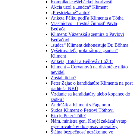
Kompilácie eštebáckej tvorivosti
Akcia uzol a „sudca“ Kliment
„Prestriekané“ auto?
Anketa Pálku podľa Klimenta a Tótha
Vlastníctvo – trestná činnosť Pavla
Beďača
Kliment: Väzenská agentúra o Pavlovi
Beďačovi
„sudca“ Kliment dehonestuje Dr. Böhma
Vyšetrovateľ, prokurátor, a „sudca“
Kliment
Anketa, Tokár a Beňová? Lož!!!
Kliment – Cervanovú na diskotéke nikto
nevidel
Zostali ticho?
Peter Zajac o kandidatúre Klimenta na post
riaditeľa NBÚ
Vzdanie sa kandidatúry alebo kopanec do
zadku?
Andrášik a Kliment s Faganom
Sudca Kliment o Petrovi Tóthovi
Kto je Peter Tóth?
Nám. ministra gen. Krajčí zakázal vstup
vyšetrovateľov do spisov operatívy
Štátna bezpečnosť nezákonne vo