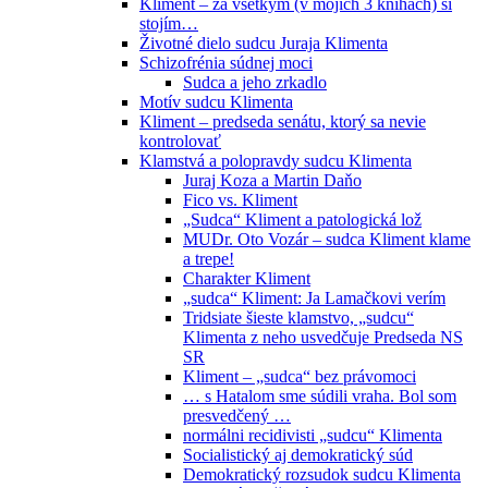
Kliment – za všetkým (v mojich 3 knihách) si
stojím…
Životné dielo sudcu Juraja Klimenta
Schizofrénia súdnej moci
Sudca a jeho zrkadlo
Motív sudcu Klimenta
Kliment – predseda senátu, ktorý sa nevie
kontrolovať
Klamstvá a polopravdy sudcu Klimenta
Juraj Koza a Martin Daňo
Fico vs. Kliment
„Sudca“ Kliment a patologická lož
MUDr. Oto Vozár – sudca Kliment klame
a trepe!
Charakter Kliment
„sudca“ Kliment: Ja Lamačkovi verím
Tridsiate šieste klamstvo, „sudcu“
Klimenta z neho usvedčuje Predseda NS
SR
Kliment – „sudca“ bez právomoci
… s Hatalom sme súdili vraha. Bol som
presvedčený …
normálni recidivisti „sudcu“ Klimenta
Socialistický aj demokratický súd
Demokratický rozsudok sudcu Klimenta