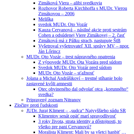
Zimáková Viera – alibi svedkovia
Rozhovor Roberta Kirchhoffa s MUDr. Vierou
Zimákovou – 2006
Meliška
svedok MUDr. Oto Vozár
Kauza Cervanová – násilné akcie proti sestrám
Cohen a odsúdenej Viere Zimákovej – 2. časť
Zimáková má z Pálku strach, nastupuje ŠtB
Vyšetroval vyšetrovateľ XII. správy MV – npor.
Ján Lőrincz
MUDr. Oto Vozár – trest nápravného opatrenia
Z výpovede MUDr. Ota Vozára pred súdom
Svedok MUDr. Oto Vozár pred súdom
MUDr. Oto Vozár – sťažnosť
Jolana a Michal Andrášikoví – trestné stíhanie bolo
zastavené kvôli amnestii
Otec obvineného dal odvolať otca „korunného“
svedka?
Pripravený zoznam Nitranov
Zločiny proti ľudskosti
JUDr. Juraj Kliment – „sudca“ Najvyššieho súdu SR
Klimentov senát opäť marí spravodlivosť
3 roky života, strata identity a dôstojnosti, to
všetko pre pani Cervanovú?
Moralista Kliment: Mali by sa všetci hanbiť …