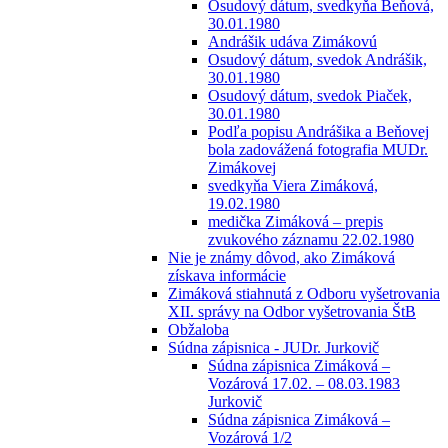
Osudový dátum, svedkyňa Beňová,
30.01.1980
Andrášik udáva Zimákovú
Osudový dátum, svedok Andrášik,
30.01.1980
Osudový dátum, svedok Piaček,
30.01.1980
Podľa popisu Andrášika a Beňovej
bola zadovážená fotografia MUDr.
Zimákovej
svedkyňa Viera Zimáková,
19.02.1980
medička Zimáková – prepis
zvukového záznamu 22.02.1980
Nie je známy dôvod, ako Zimáková
získava informácie
Zimáková stiahnutá z Odboru vyšetrovania
XII. správy na Odbor vyšetrovania ŠtB
Obžaloba
Súdna zápisnica - JUDr. Jurkovič
Súdna zápisnica Zimáková –
Vozárová 17.02. – 08.03.1983
Jurkovič
Súdna zápisnica Zimáková –
Vozárová 1/2