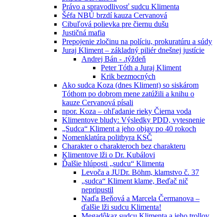
Právo a spravodlivosť sudcu Klimenta
Šéfa NBÚ brzdí kauza Cervanová
Cibuľová polievka pre čiernu dušu
Justičná mafia
Prepojenie zločinu na políciu, prokuratúru a súdy
Juraj Kliment – základný piliér dnešnej justície
Andrej Bán - .týždeň
Peter Tóth a Juraj Kliment
Krik bezmocných
Ako sudca Koza (dnes Kliment) so siskárom
Tóthom po dobrom mene zatúžili a knihu o
kauze Cervanová písali
npor. Koza – ohľadanie rieky Čierna voda
Klimentove bludy: Výsledky PDD, vytesnenie
„Sudca“ Kliment a jeho objav po 40 rokoch
Nomenklatúra politbyra KSČ
Charakter o charakteroch bez charakteru
Klimentove lži o Dr. Kubálovi
Ďalšie hlúposti „sudcu“ Klimenta
Levoča a JUDr. Böhm, klamstvo č. 37
„sudca“ Kliment klame, Beďač nič
nepripustil
Naďa Beňová a Marcela Čermanova –
ďalšie lži sudcu Klimenta!
Megadôkaz sudcu Klimenta a jeho trollov