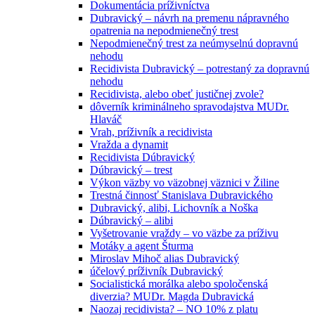
Dokumentácia príživníctva
Dubravický – návrh na premenu nápravného
opatrenia na nepodmienečný trest
Nepodmienečný trest za neúmyselnú dopravnú
nehodu
Recidivista Dubravický – potrestaný za dopravnú
nehodu
Recidivista, alebo obeť justičnej zvole?
dôverník kriminálneho spravodajstva MUDr.
Hlaváč
Vrah, príživník a recidivista
Vražda a dynamit
Recidivista Dúbravický
Dúbravický – trest
Výkon väzby vo väzobnej väznici v Žiline
Trestná činnosť Stanislava Dubravického
Dubravický, alibi, Lichovník a Noška
Dúbravický – alibi
Vyšetrovanie vraždy – vo väzbe za príživu
Motáky a agent Šturma
Miroslav Mihoč alias Dubravický
účelový príživník Dubravický
Socialistická morálka alebo spoločenská
diverzia? MUDr. Magda Dubravická
Naozaj recidivista? – NO 10% z platu