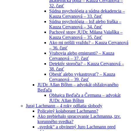
akademická pôda – Kauza Cervanová –
32. časť
Súdna psychológia a súdna dekadencia –
Kauza Cervanová – 33. časť
Súdna psychológia – lož alebo fraška –
Kauza Cervanová – 34. časť
Pachové stopy JUDr. Milana Valašíka –
Kauza Cervanová – 35. časť
Ako mi prišili vraždu? – Kauza Cervanová
– 36. časť
Vrahovia alebo emigranti? – Kauza
Cervanová – 37. časť
Detektív storočia? – Kauza Cervanová –
38. časť
Obesiť alebo vykastrovať? – Kauza
Cervanová – 39. časť
JUDr. Allan Bőhm – advokát obžalovaného
Beďača
Obhajca Beďača a Čermana – advokát
JUDr. Allan Bőhm
Juraj Lachmann – 4 roky odňatia slobody
Policajný kolaborant Lachmann?
Ako prebiehalo spracovanie Lachmanna, tzv.
korunného svedka?
„svedok“ a obvinený Juro Lachmann pred