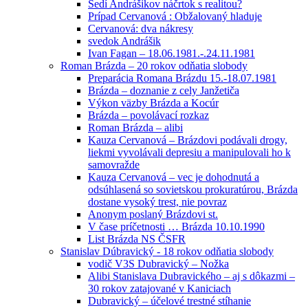
Sedí Andrášikov náčrtok s realitou?
Prípad Cervanová : Obžalovaný hladuje
Cervanová: dva nákresy
svedok Andrášik
Ivan Fagan – 18.06.1981.-.24.11.1981
Roman Brázda – 20 rokov odňatia slobody
Preparácia Romana Brázdu 15.-18.07.1981
Brázda – doznanie z cely Janžetiča
Výkon väzby Brázda a Kocúr
Brázda – povolávací rozkaz
Roman Brázda – alibi
Kauza Cervanová – Brázdovi podávali drogy,
liekmi vyvolávali depresiu a manipulovali ho k
samovražde
Kauza Cervanová – vec je dohodnutá a
odsúhlasená so sovietskou prokuratúrou, Brázda
dostane vysoký trest, nie povraz
Anonym poslaný Brázdovi st.
V čase príčetnosti … Brázda 10.10.1990
List Brázda NS ČSFR
Stanislav Dúbravický - 18 rokov odňatia slobody
vodič V3S Dubravický – Nožka
Alibi Stanislava Dubravického – aj s dôkazmi –
30 rokov zatajované v Kaniciach
Dubravický – účelové trestné stíhanie