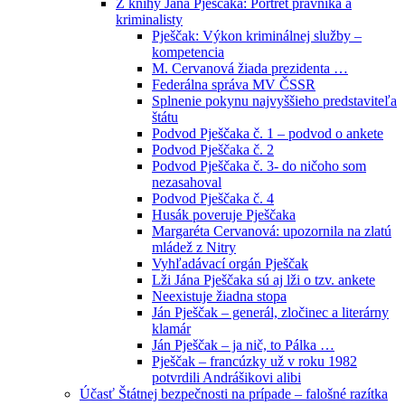
Z knihy Jána Pješčaka: Portrét právníka a
kriminalisty
Pješčak: Výkon kriminálnej služby –
kompetencia
M. Cervanová žiada prezidenta …
Federálna správa MV ČSSR
Splnenie pokynu najvyššieho predstaviteľa
štátu
Podvod Pješčaka č. 1 – podvod o ankete
Podvod Pješčaka č. 2
Podvod Pješčaka č. 3- do ničoho som
nezasahoval
Podvod Pješčaka č. 4
Husák poveruje Pješčaka
Margaréta Cervanová: upozornila na zlatú
mládež z Nitry
Vyhľadávací orgán Pješčak
Lži Jána Pješčaka sú aj lži o tzv. ankete
Neexistuje žiadna stopa
Ján Pješčak – generál, zločinec a literárny
klamár
Ján Pješčak – ja nič, to Pálka …
Pješčak – francúzky už v roku 1982
potvrdili Andrášikovi alibi
Účasť Štátnej bezpečnosti na prípade – falošné razítka