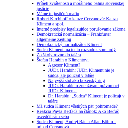
Príbeh zvrátenosti a morálneho bahna slovenskej
justície
Máme tu justičnú mafiu
Robert Kirchhoff o kauze Cervanová: Kauza
Kliment a spol.
Interné predpisy legalizujúce porušovanie zákona
Demokratická normalizácia – Frankfurter
allgemeine Zeitung
Demokratický normalizátor Kliment
Sudca Kliment: na tento rozsudok som hrdý
Zo školy rovno do talára
Štefan Harabín o Klimentovi
Agresor Kliment?
JUDr. Harabín: JUDr. Kliment nie je
sudca, ale policajt v taláre
Najvyšší súd ako boxerský ring
JUDr. Harabín o zneužívaní právomoci
JUDr. Klimenta
Dr. Harabín: „Sudca“ Kliment je policajt v
taláre
Má sudca Kliment všetkých päť pohromade?
Reakcia Pavla Beďača na článok: Ako Beďač
usvedčil sám seba
Sudca Kliment, Andrej Bán a Allan Bőhm –
prípad Cervanová