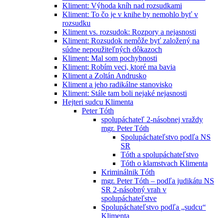
Kliment: Výhoda kníh nad rozsudkami
Kliment: To čo je v knihe by nemohlo byť v
rozsudku
Kliment vs. rozsudok: Rozpory a nejasnosti
Kliment: Rozsudok nemôže byť založený na
súdne nepoužiteľných dôkazoch
Kliment: Mal som pochybnosti
Kliment: Robím veci, ktoré ma bavia
Kliment a Zoltán Andrusko
Kliment a jeho radikálne stanovisko
Kliment: Stále tam boli nejaké nejasnosti
Hejteri sudcu Klimenta
Peter Tóth
spolupáchateľ 2-násobnej vraždy
mgr. Peter Tóth
Spolupáchateľstvo podľa NS
SR
Tóth a spolupáchateľstvo
Tóth o klamstvach Klimenta
Kriminálnik Tóth
mgr. Peter Tóth – podľa judikátu NS
SR 2-násobný vrah v
spolupáchateľstve
Spolupáchateľstvo podľa „sudcu“
Klimenta