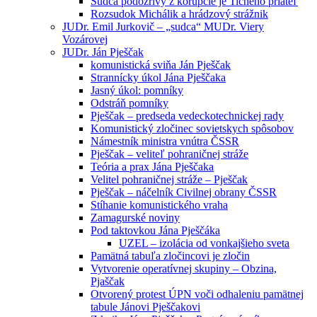
Sudca podozrivý z korupcie je Tichého priateľ
Rozsudok Michálik a hrádzový strážnik
JUDr. Emil Jurkovič – „sudca“ MUDr. Viery
Vozárovej
JUDr. Ján Pješčak
komunistická sviňa Ján Pješčak
Strannícky úkol Jána Pješčaka
Jasný úkol: pomníky
Odstráň pomníky
Pješčak – predseda vedeckotechnickej rady
Komunistický zločinec sovietskych spôsobov
Námestník ministra vnútra ČSSR
Pješčak – veliteľ pohraničnej stráže
Teória a prax Jána Pješčaka
Velitel pohraničnej stráže – Pješčak
Pješčak – náčelník Civilnej obrany ČSSR
Stíhanie komunistického vraha
Zamagurské noviny
Pod taktovkou Jána Pješčáka
UZEL – izolácia od vonkajšieho sveta
Pamätná tabuľa zločincovi je zločin
Vytvorenie operatívnej skupiny – Obzina,
Pjaščak
Otvorený protest ÚPN voči odhaleniu pamätnej
tabule Jánovi Pješčakovi