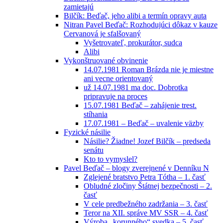
zamietajú
Bilčík: Beďač, jeho alibi a termín opravy auta
Nitran Pavel Beďač: Rozhodujúci dôkaz v kauze
Cervanová je sfalšovaný
Vyšetrovateľ, prokurátor, sudca
Alibi
Vykonštruované obvinenie
14.07.1981 Roman Brázda nie je miestne
ani vecne orientovaný
už 14.07.1981 ma doc. Dobrotka
pripravuje na proces
15.07.1981 Beďač – zahájenie trest.
stíhania
17.07.1981 – Beďač – uvalenie väzby
Fyzické násilie
Násilie? Žiadne! Jozef Bilčík – predseda
senátu
Kto to vymyslel?
Pavel Beďač – blogy zverejnené v Denníku N
Zglejené bratstvo Petra Tótha – 1. časť
Obludné zločiny Štátnej bezpečnosti – 2.
časť
V cele predbežného zadržania – 3. časť
Teror na XII. správe MV SSR – 4. časť
Výroba „korunného“ svedka – 5. časť