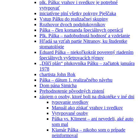
plk. Pálka: vrahov i svedkov je potrebné
vytypovať
iniciatívne plní všetky pokyny Pješčaka
Vstup Pálku do realizačnej skupiny
Rozhovor dvoch podplukovníkov
Pálka – člen komanda špeciálnych operácií
Plk. Pálka – nadobudnutá hodnosť a vzdelanie
Hľadá sa vzťah partie Nitranov, ku študentke
stomatológie
Eduard Pálka – niekoľkokrát poverený riadením
špeciálnych vyšetrovacích týmov
„Dílčí plán“ plukovníka Pálku – začiatok januára
1978
chartista John Bok
Pálka – dátum 1. realizačného návrhu
Dom pána Simicha
Prehodnotenie pôvodných zistení
záujem o osoby, ktoré boli na diskotéke v iné dni
typovanie svedkov
Manuál ako získať vrahov i svedkov
Vytypované osoby
Pálka vs. Kliment – ani nevedeli, aké auto
som mal
Klamár Pálka – nikoho som o prípade
neinformoval