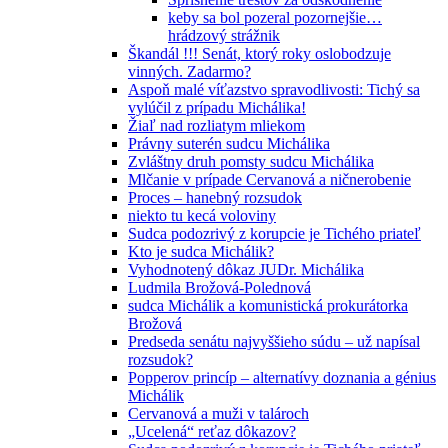
keby sa bol pozeral pozornejšie…
hrádzový strážnik
Škandál !!! Senát, ktorý roky oslobodzuje
vinných. Zadarmo?
Aspoň malé víťazstvo spravodlivosti: Tichý sa
vylúčil z prípadu Michálika!
Žiaľ nad rozliatym mliekom
Právny suterén sudcu Michálika
Zvláštny druh pomsty sudcu Michálika
Mlčanie v prípade Cervanová a ničnerobenie
Proces – hanebný rozsudok
niekto tu kecá voloviny
Sudca podozrivý z korupcie je Tichého priateľ
Kto je sudca Michálik?
Vyhodnotený dôkaz JUDr. Michálika
Ludmila Brožová-Polednová
sudca Michálik a komunistická prokurátorka
Brožová
Predseda senátu najvyššieho súdu – už napísal
rozsudok?
Popperov princíp – alternatívy doznania a génius
Michálik
Cervanová a muži v talároch
„Ucelená“ reťaz dôkazov?