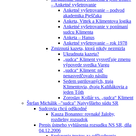
– Anketné vyšetrovanie
Anketné vyšetrovanie – podvod
akademika Pješčaka
Anketa, Vittek a Klimentova logika
Anketné vyšetrovanie v ponímaní
sudcu Klimenta
Anketa – Hanus
Anketné vyšetrovanie – rok 1978
Zmiznutá kazeta, ktorá nikdy nezmizla
Ukradnuta kazeta?
„sudca“ Kliment vysvetľuje zmenu
výpovede svedka Vargu
„sudca“ Kliment: nič
nenasvedčovalo násiliu
Sedem ugrilovaných, traja
Klimentovia, dvaja Kaliňákovia a
jeden Tóth
Zoroslav Kollár vs. „sudca“ Kliment
Štefan Michálik –"sudca" Najvyššieho súdu SR
Sudcovia chcú odškodné
Kauza Bonanno: rovnaké žaloby,
rozdielny rozsudok
Prepis ústneho vyhlásenia rozsudku NS SR, dňa
04.12.2006
Sprísnenie trestov za odškodnenie