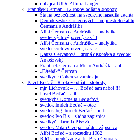
obhajca JUDr. Alfonz Langer
František Čerman - 12 rokov odňatia slobody
Štátna bezpečnosť na svedkyne nasadila agenta
Denník sestier Cohenových – nepriestrelné alibi
Čermana a Andrášika
Alibi Čermana a Andrášika – analytika
svedeckých výpovedí, časť 1
Alibi Čermana a Andrášika – analytika
svedeckých výpovedí, časť 2
Kauza Cervanová – druhá diskotéka a svedok
Antošovský
František Čerman a Milan Andrášik – alibi
„Eštebák“ Čerman
svedkyne Cohen sa zamietajú
Pavel Beďač – 8 rokov odňatia slobody
mjr. Lichovník – … Beďač tam nebol !!!
Pavel Beďač – alibi
svedkyňa Kornélia Beďačová
svedok Imrich Beďač – otec
svedok Ing. Imrich Beďač – brat
svedok Ivo Bis – súdna zápisnica
svedkyňa Jarmila Bisová
svedok Milan Cvopa – súdna zápisnica
Alibi Beďač – z rozsudku 1982
Bilčík: preukázané alibi, Bis a Cvopa sa