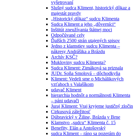
vyšetrovaní
Slušný sudca Kliment, historický dôkaz a
majestát pravdy
„Historický dôkaz“ sudcu Klimenta
Sudca Kliment a jeho „dôverníci“
Inštitút zneužívania štátnej moci
Odpočúvané cely
Ďalších 2500 strán utajených spisov
Jedno z klamstiev sudcu Klimenta –
nákresy Andrášika a Brázdu
Archív KSČ?
Mukloviny sudcu Klimenta?
Sudca Kliment: Zimáková sa priznala
JUDr. Soňa Smolová – dôchodkyňa
Kliment: Vedeli sme o Michálikových
vzťahoch s Valašíkom
udavač Kliment
hierarchia hodnôt a normálnosti Klimenta
– páni udavači
Juraj Kliment: Vraj kryjeme justičný zločin
Cirkusová záležitosť
Dúbravický v Žiline, Brázda v Brne
Klamstvo „sudcu“ Klimenta č. 15
Benefity, Elán a Antošovský
sudca Kliment – ráno sa pozerám do