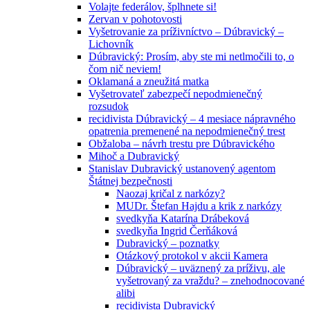
Volajte federálov, šplhnete si!
Zervan v pohotovosti
Vyšetrovanie za príživníctvo – Dúbravický –
Lichovník
Dúbravický: Prosím, aby ste mi netlmočili to, o
čom nič neviem!
Oklamaná a zneužitá matka
Vyšetrovateľ zabezpečí nepodmienečný
rozsudok
recidivista Dúbravický – 4 mesiace nápravného
opatrenia premenené na nepodmienečný trest
Obžaloba – návrh trestu pre Dúbravického
Mihoč a Dubravický
Stanislav Dubravický ustanovený agentom
Štátnej bezpečnosti
Naozaj kričal z narkózy?
MUDr. Štefan Hajdu a krik z narkózy
svedkyňa Katarína Drábeková
svedkyňa Ingrid Čerňáková
Dubravický – poznatky
Otázkový protokol v akcii Kamera
Dúbravický – uväznený za príživu, ale
vyšetrovaný za vraždu? – znehodnocované
alibi
recidivista Dubravický