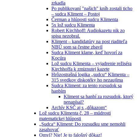
zrkadla
Po publikovaní "našich" kníh zostali ticho
– sudca Kliment – Postoj
Čerman a hlúposti sudcu Klimenta
5x lož sudcu Klimenta
Robert Kirchhoff: Audiokazetu nik zo
spisu nezobral.
Kliment – kandidatúry na post riaditeľa
NBÚ som sa čestne zbavil
Sudca Kliment klame, keď hovorí za
Kocúra
Lož sudcu Klimenta – vyjadrenie režiséra
Kirchhoffa k zmiznutej kazete
Hrôzostrašná logika „sudcu“ Klimenta –
315 svedkov diskotéky ho nezaujíma
Sudca Kliment: za tento rozsudok sa
hanbím
Kliment sa hanbí za rozsudok, ktorý
nenapísal?
Archív KSČ aj s „dôkazom“
Lož sudcu Klimenta č. 28 – múdrosti
matematickej hlúposti
„Sudca“ Kliment: Do rozsudku sme nemohli
zasahovať
Omyl? Nie! Je to falošný dôkaz!