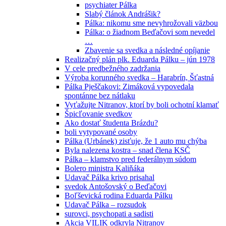
psychiater Pálka
Slabý článok Andrášik?
Pálka: nikomu sme nevyhrožovali väzbou
Pálka: o žiadnom Beďačovi som nevedel
…
Zbavenie sa svedka a následné opíjanie
Realizačný plán plk. Eduarda Pálku – jún 1978
V cele predbežného zadržania
Výroba korunného svedka – Harabrín, Šťastná
Pálka Pješčakovi: Zimáková vypovedala
spontánne bez nátlaku
Vyťažujte Nitranov, ktorí by boli ochotní klamať
Špicľovanie svedkov
Ako dostať študenta Brázdu?
boli vytypované osoby
Pálka (Urbánek) zisťuje, že 1 auto mu chýba
Byla nalezena kostra – snad člena KSČ
Pálka – klamstvo pred federálnym súdom
Bolero ministra Kaliňáka
Udavač Pálka krivo prisahal
svedok Antošovský o Beďačovi
Boľševická rodina Eduarda Pálku
Udavač Pálka – rozsudok
surovci, psychopati a sadisti
Akcia VILIK odkryla Nitranov