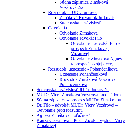
Súdna zápisnica Zimáková –
Vozárová 2/2
Rozsudok - JUDr. Jurkovič
Zimáková Rozsudok Jurkovič
Sudcovská nezávislosť
Odvolania
Odvolanie Zimáková
Odvolanie advokát Filo
Odvolanie – advokát Filo v
prospech Zimákovej-
Vozárovej
Odvolanie Zimáková Agneša
v prospech svojej dcéry
Rozsudok, uznesenie - Pohančeníková
Uznesenie Pohančeníková
Rozsudok Zimáková-Vozárová –
Pohančeníková
Sudcovská nezávislosť JUDr. Jurkoviča
MUDr. Viera Zimáková Vozárová pred súdom
Súdna zápisnica – proces s MUDr. Zimákovou
Dr. Filo – advokát MUDr. Viery Vozárovej –
Odvolanie proti rozsudku
Agneša Zimáková – sťažnosť
Kauza Cervanová – Peter Vačok a výsluch Viery
Zimákovej