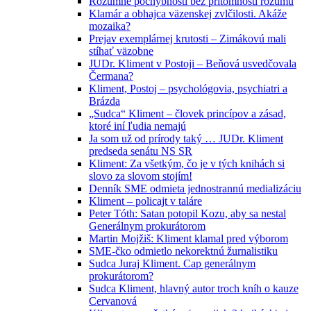
Rozumné pochybnosti bez prítomnosti rozumu
Klamár a obhajca väzenskej zvlčilosti. Akáže
mozaika?
Prejav exemplárnej krutosti – Zimákovú mali
stíhať väzobne
JUDr. Kliment v Postoji – Beňová usvedčovala
Čermana?
Kliment, Postoj – psychológovia, psychiatri a
Brázda
„Sudca“ Kliment – človek princípov a zásad,
ktoré iní ľudia nemajú
Ja som už od prírody taký … JUDr. Kliment
predseda senátu NS SR
Kliment: Za všetkým, čo je v tých knihách si
slovo za slovom stojím!
Denník SME odmieta jednostrannú medializáciu
Kliment – policajt v taláre
Peter Tóth: Satan potopil Kozu, aby sa nestal
Generálnym prokurátorom
Martin Mojžiš: Kliment klamal pred výborom
SME-čko odmietlo nekorektnú žurnalistiku
Sudca Juraj Kliment. Cap generálnym
prokurátorom?
Sudca Kliment, hlavný autor troch kníh o kauze
Cervanová