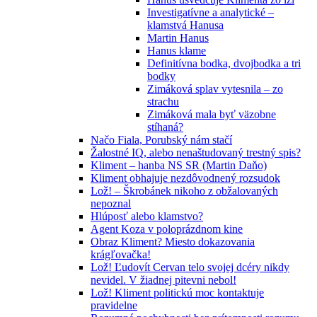
Investigatívne a analytické –
klamstvá Hanusa
Martin Hanus
Hanus klame
Definitívna bodka, dvojbodka a tri
bodky
Zimáková splav vytesnila – zo
strachu
Zimáková mala byť väzobne
stíhaná?
Načo Fiala, Porubský nám stačí
Žalostné IQ, alebo nenaštudovaný trestný spis?
Kliment – hanba NS SR (Martin Daňo)
Kliment obhajuje nezdôvodnený rozsudok
Lož! – Škrobánek nikoho z obžalovaných
nepoznal
Hlúposť alebo klamstvo?
Agent Koza v poloprázdnom kine
Obraz Kliment? Miesto dokazovania
krágľovačka!
Lož! Ľudovít Cervan telo svojej dcéry nikdy
nevidel. V žiadnej pitevni nebol!
Lož! Kliment politickú moc kontaktuje
pravidelne