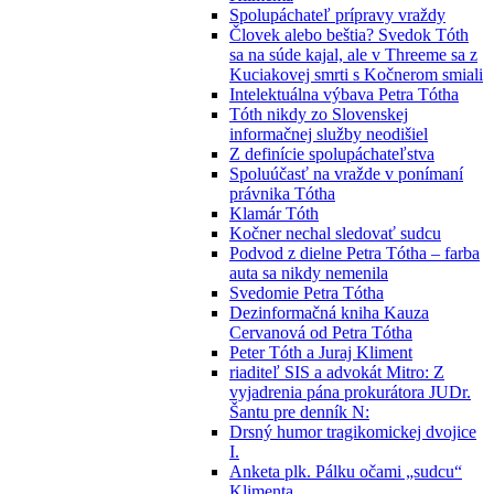
Spolupáchateľ prípravy vraždy
Človek alebo beštia? Svedok Tóth
sa na súde kajal, ale v Threeme sa z
Kuciakovej smrti s Kočnerom smiali
Intelektuálna výbava Petra Tótha
Tóth nikdy zo Slovenskej
informačnej služby neodišiel
Z definície spolupáchateľstva
Spoluúčasť na vražde v ponímaní
právnika Tótha
Klamár Tóth
Kočner nechal sledovať sudcu
Podvod z dielne Petra Tótha – farba
auta sa nikdy nemenila
Svedomie Petra Tótha
Dezinformačná kniha Kauza
Cervanová od Petra Tótha
Peter Tóth a Juraj Kliment
riaditeľ SIS a advokát Mitro: Z
vyjadrenia pána prokurátora JUDr.
Šantu pre denník N:
Drsný humor tragikomickej dvojice
I.
Anketa plk. Pálku očami „sudcu“
Klimenta