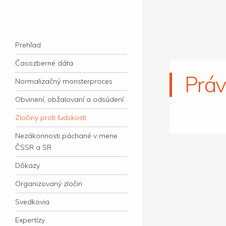
kauzacervanova.sk
Najdlhšie trvajúci, dodnes nevyjasnený
Navigation
súdny proces v dejnách slovenskej justície
Skip to content
Prehľad
Časozberné dáta
Práv
Normalizačný monsterproces
Obvinení, obžalovaní a odsúdení
Zločiny proti ľudskosti
Nezákonnosti páchané v mene
ČSSR a SR
Dôkazy
Organizovaný zločin
Svedkovia
Expertízy