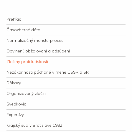
kauzacervanova.sk
Najdlhšie trvajúci, dodnes nevyjasnený súdny proces v dejnách slovenskej
Navigation
justície
Skip to content
Prehľad
Časozberné dáta
Normalizačný monsterproces
Obvinení, obžalovaní a odsúdení
Zločiny proti ľudskosti
Nezákonnosti páchané v mene ČSSR a SR
Dôkazy
Organizovaný zločin
Svedkovia
Expertízy
Krajský súd v Bratislave 1982