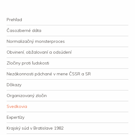
kauzacervanova.sk
Najdlhšie trvajúci, dodnes nevyjasnený súdny proces v dejnách slovenskej
Navigation
justície
Skip to content
Prehľad
Časozberné dáta
Normalizačný monsterproces
Obvinení, obžalovaní a odsúdení
Zločiny proti ľudskosti
Nezákonnosti páchané v mene ČSSR a SR
Dôkazy
Organizovaný zločin
Svedkovia
Expertízy
Krajský súd v Bratislave 1982