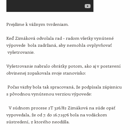
Prejdime k vážnym tvrdeniam.
Keď Zimáková odvolala rad – radom všetky vynútené
výpovede bola zadržaná, aby nemohla ovplyvňovať
vyšetrovanie.
Vyšetrovanie nabralo obrátky potom, ako aj v postavení
obvinenej zopakovala svoje stanovisko:
Počas väzby bola tak spracovaná, že podpísala zápisnicu
s pôvodnou vynútenou verziou výpovede:
V súdnom procese 2T 326/82 Zimáková na súde opäť
vypovedala, že od 7. do 16.7.1976 bola na vodáckom
sústredení, z ktorého neodišla.