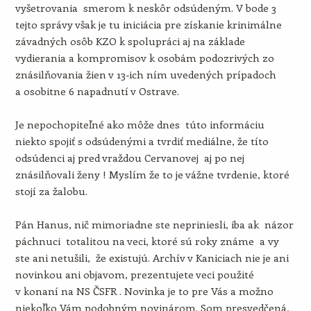
vyšetrovania smerom k neskôr odsúdeným. V bode 3
tejto správy však je tu iniciácia pre získanie krinimálne
závadných osôb KZO k spolupráci aj na základe
vydierania a kompromisov k osobám podozrivých zo
znásilňovania žien v 13-ich ním uvedených prípadoch
a osobitne 6 napadnutí v Ostrave.
Je nepochopiteľné ako môže dnes túto informáciu
niekto spojiť s odsúdenými a tvrdiť mediálne, že títo
odsúdenci aj pred vraždou Cervanovej aj po nej
znásilňovali ženy ! Myslím že to je vážne tvrdenie, ktoré
stojí za žalobu.
Pán Hanus, nič mimoriadne ste nepriniesli, iba ak názor
páchnuci totalitou na veci, ktoré sú roky známe a vy
ste ani netušili, že existujú. Archív v Kaniciach nie je ani
novinkou ani objavom, prezentujete veci použité
v konaní na NS ČSFR . Novinka je to pre Vás a možno
niekoľko Vám podobným novinárom. Som presvedčená,