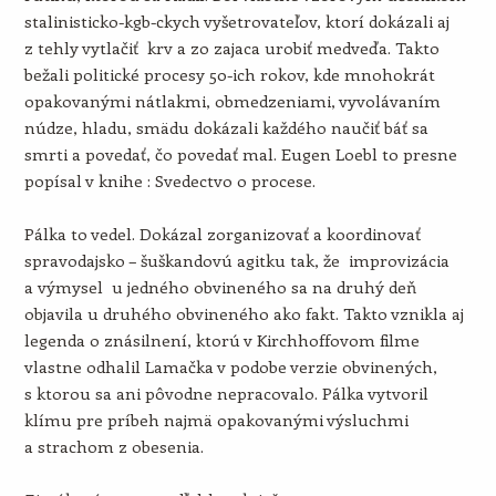
stalinisticko-kgb-ckych vyšetrovateľov, ktorí dokázali aj
z tehly vytlačiť krv a zo zajaca urobiť medveďa. Takto
bežali politické procesy 50-ich rokov, kde mnohokrát
opakovanými nátlakmi, obmedzeniami, vyvolávaním
núdze, hladu, smädu dokázali každého naučiť báť sa
smrti a povedať, čo povedať mal. Eugen Loebl to presne
popísal v knihe : Svedectvo o procese.
Pálka to vedel. Dokázal zorganizovať a koordinovať
spravodajsko – šuškandovú agitku tak, že improvizácia
a výmysel u jedného obvineného sa na druhý deň
objavila u druhého obvineného ako fakt. Takto vznikla aj
legenda o znásilnení, ktorú v Kirchhoffovom filme
vlastne odhalil Lamačka v podobe verzie obvinených,
s ktorou sa ani pôvodne nepracovalo. Pálka vytvoril
klímu pre príbeh najmä opakovanými výsluchmi
a strachom z obesenia.