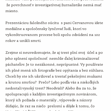
že povrchnosť v investigatívnej žurnalistike nemá mať
miesto.
Prezentáciou falošného súcitu s pani Cervanovou idete
mediálne a spoločensky lynčovať ľudí, ktorí vo
vykonštruovanom procese boli spolu odsúdení na 102
rokov a unikli smrti.
Zrejme si neuvedomujete, že aj trest plní svoj účel a po
jeho splnení spoločnosť nemôže ďalej kriminalizovať
páchateľov. Je to nezákonné, neprípustné. Vy používate
ich plné mená ich fotografie bez opýtania a bez súhlasu.
Chceli by ste ich ukrižovať a trestať pekelnými mukami
a krutou smrťou? Prečo? Lebo podľa vás a niekoľkých
nedostali vysoký trest? Neodvisli? Alebo iba za to, že
spolupracujú s každým investigatívnym novinárom,
ktorý ich požiada o materiály , výpovede a názory
dúfajúc, že raz sa niečo prelomí a dôjde k tomu, čo