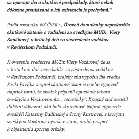
sa opierajú iba o skutkové predpoklady, ktoré neboli
dôkazne preukázané a ich existencia je pochybná.“
Podľa rozsudku NS ČSFR :
„ Úroveň domnienky neprekročila
skutkové zistenie o vzdialení sa svedkyne MUDr. Viery
Zimákovej v kritický deň zo sústredenia vodákov
v Revištskom Podzámčí.
K overeniu svedectva MUDr. Viery Vozárovej, že sa
v kritickom dni nevzdialila zo sústredenia vodákov
v Revištskom Podzámčí, krajský súd vypočul iba svedka
Pavla Pavlíka a oprel skutkové zistenie o jeho výpoveď
napriek tomu, že svedok pripustil opustenie tábora
svedkyňou Vozárovou iba „ teoreticky“. Krajský súd nezistil
ďalšími dôkazmi, aká bola skutočnosť. Najmä výpovede
svedkýň Kataríny Budínskej a Ivony Kustrovej, s ktorými
svedkyňa Vozárová bývala v stane, mohli prispieť
k objasneniu spornej otázky.