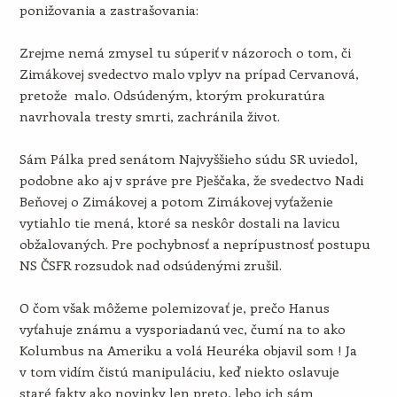
ponižovania a zastrašovania:
Zrejme nemá zmysel tu súperiť v názoroch o tom, či
Zimákovej svedectvo malo vplyv na prípad Cervanová,
pretože malo. Odsúdeným, ktorým prokuratúra
navrhovala tresty smrti, zachránila život.
Sám Pálka pred senátom Najvyššieho súdu SR uviedol,
podobne ako aj v správe pre Pješčaka, že svedectvo Nadi
Beňovej o Zimákovej a potom Zimákovej vyťaženie
vytiahlo tie mená, ktoré sa neskôr dostali na lavicu
obžalovaných. Pre pochybnosť a neprípustnosť postupu
NS ČSFR rozsudok nad odsúdenými zrušil.
O čom však môžeme polemizovať je, prečo Hanus
vyťahuje známu a vysporiadanú vec, čumí na to ako
Kolumbus na Ameriku a volá Heuréka objavil som ! Ja
v tom vidím čistú manipuláciu, keď niekto oslavuje
staré fakty ako novinky len preto, lebo ich sám