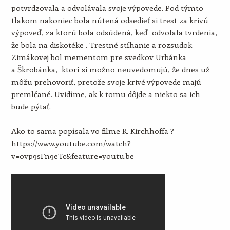
potvrdzovala a odvolávala svoje výpovede. Pod týmto
tlakom nakoniec bola nútená odsedieť si trest za krivú
výpoveď, za ktorú bola odsúdená, keď odvolala tvrdenia,
že bola na diskotéke . Trestné stíhanie a rozsudok
Zimákovej bol mementom pre svedkov Urbánka
a Škrobánka, ktorí si možno neuvedomujú, že dnes už
môžu prehovoriť, pretože svoje krivé výpovede majú
premlčané. Uvidíme, ak k tomu dôjde a niekto sa ich
bude pýtať.
Ako to sama popísala vo filme R. Kirchhoffa ?
https://www.youtube.com/watch?
v=ovp9sFn9eTc&feature=youtu.be