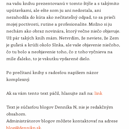
na vašu knihu prezentovanú v tomto štýle a s takýmito
upútavkami, ale ešte som ju ani nedostala, ani
nezahodila do kúta ako nečitateľný odpad, to sa prieči
mojej poctivosti, rutine a profesionalite. Možno si ju
nechám ako obraz novinára, ktorý večne niečo objavuje.
Už pár takých kníh mám. Netvrdím, že neviete, že Zem
je guľatá a krúži okolo Slnka, ale vaše objavenie niečoho,
čo tu bolo a neobjavenie toho, čo z toho vyčnieva na
míle ďaleko, to je vskutku vydarené dielo.
Po prečítaní knihy s radosťou napíšem názor
komplexný.
Ak sa vám tento text páčil, hlasujte zaň na:
link
Text je súčasťou blogov Denníka N, nie je redakčným
obsahom.
Administrátorov blogov môžete kontaktovať na adrese
blog@dennikn.sk
.