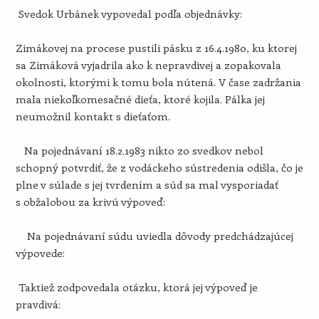
Svedok Urbánek vypovedal podľa objednávky:
Zimákovej na procese pustili pásku z 16.4.1980, ku ktorej
sa Zimáková vyjadrila ako k nepravdivej a zopakovala
okolnosti, ktorými k tomu bola nútená. V čase zadržania
mala niekoľkomesačné dieťa, ktoré kojila. Pálka jej
neumožnil kontakt s dieťaťom.
Na pojednávaní 18.2.1983 nikto zo svedkov nebol
schopný potvrdiť, že z vodáckeho sústredenia odišla, čo je
plne v súlade s jej tvrdením a súd sa mal vysporiadať
s obžalobou za krivú výpoveď:
Na pojednávaní súdu uviedla dôvody predchádzajúcej
výpovede:
Taktiež zodpovedala otázku, ktorá jej výpoveď je
pravdivá: