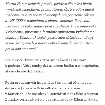
Martin Hanus nehľadá pravdu, podsúva čitateľovi bludy,
vyvrátené generálnym prokurátorom ČSFR v odôvodnení
rozhodnutia o sťažnosti obvinených pre porušenie zákona
a NS ČSFR v rozhodnutí o obnove konania. Práve toto
rozhodnutie bolo jediné – prvé a posledné, ktoré smerovalo
k riadnemu, procesne a formálne správnemu vyhodnoteniu
dôkazov. Dôkazov, ktorých podstatnou súčasťou mali byť
svedecké výpovede a návrhy obžalovaných, ktorým tieto
práva boli zmarené.“
Pre konštruktívnosť a zrozumiteľnosť sa vraciam
k podstate Vašej snahy dať za vecou bodku a aj k spôsobu,
akým chcete dať bodku.
Podľa predbežných informácii ( kniha mi ešte nebola
doručená) staviate Vaše odhalenia na archíve
v Kaniciach, kde ste objavili senzačnú nahrávku s Vierou
Zimákovou z 22.6.1980 a operatívne spisy Eduarda Pálku.