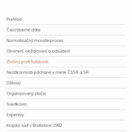
kauzacervanova.sk
Najdlhšie trvajúci, dodnes nevyjasnený súdny proces v dejnách slovenskej
Navigation
justície
Skip to content
Prehľad
Časozberné dáta
Normalizačný monsterproces
Obvinení, obžalovaní a odsúdení
Zločiny proti ľudskosti
Nezákonnosti páchané v mene ČSSR a SR
Dôkazy
Organizovaný zločin
Svedkovia
Expertízy
Krajský súd v Bratislave 1982