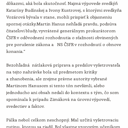
dôkazmi, aká bola skutočnosť. Najmä výpovede svedkýň
Kataríny Budínskej a Ivony Kustrovej, s ktorými svedkyňa
Vozárová bývala v stane, mohli prispieť k objasneniu
spornej otázky.Martin Hanus nehľadá pravdu, podsúva
čitateľovi bludy, vyvrátené generálnym prokurátorom
ČSFR v odôvodnení rozhodnutia o sťažnosti obvinených
pre porušenie zákona a NS ČSFR v rozhodnutí o obnove
konania.“
Bezohľadná nátlaková príprava a predslov vyšetrovateľa
na tejto nahrávke bola už predmetom kritiky
a zhanobenia, ale zrejme právne autority vybrané
Martinom Hanusom si tento tón nevšimli, alebo
jednoducho ani obsah nedali do kontextu s tým, čo som
spomínala k prípadu Zimáková na úrovni výpovedí,
svedectiev a faktov.
Pálka nebol celkom neschopný. Mal určitú vyšetrovaciu
rutinu, ktorou sa riadil. Bol vlastne vzorovým učeníkom