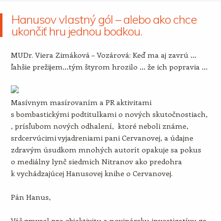
Hanusov vlastný gól – alebo ako chce
ukončiť hru jednou bodkou.
MUDr. Viera Zimáková – Vozárová: Keď ma aj zavrú …
ľahšie prežijem…tým štyrom hrozilo … že ich popravia …
Masívnym masírovaním a PR aktivitami
s bombastickými podtitulkami o nových skutočnostiach,
, prísľubom nových odhalení, ktoré neboli známe,
srdcervúcimi vyjadreniami pani Cervanovej, a údajne
zdravým úsudkom mnohých autorít opakuje sa pokus
o mediálny lynč siedmich Nitranov ako predohra
k vychádzajúcej Hanusovej knihe o Cervanovej.
Pán Hanus,
Váš zmysel pre objektivitu a novinársku investigatívu za