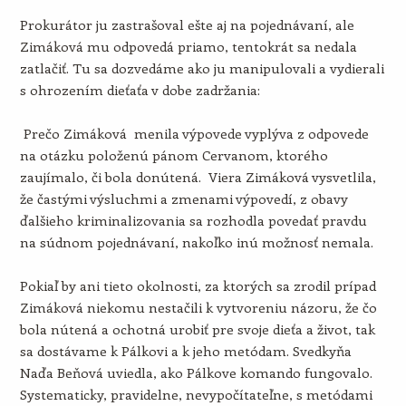
Prokurátor ju zastrašoval ešte aj na pojednávaní, ale
Zimáková mu odpovedá priamo, tentokrát sa nedala
zatlačiť. Tu sa dozvedáme ako ju manipulovali a vydierali
s ohrozením dieťaťa v dobe zadržania:
Prečo Zimáková menila výpovede vyplýva z odpovede
na otázku položenú pánom Cervanom, ktorého
zaujímalo, či bola donútená. Viera Zimáková vysvetlila,
že častými výsluchmi a zmenami výpovedí, z obavy
ďalšieho kriminalizovania sa rozhodla povedať pravdu
na súdnom pojednávaní, nakoľko inú možnosť nemala.
Pokiaľ by ani tieto okolnosti, za ktorých sa zrodil prípad
Zimáková niekomu nestačili k vytvoreniu názoru, že čo
bola nútená a ochotná urobiť pre svoje dieťa a život, tak
sa dostávame k Pálkovi a k jeho metódam. Svedkyňa
Naďa Beňová uviedla, ako Pálkove komando fungovalo.
Systematicky, pravidelne, nevypočítateľne, s metódami