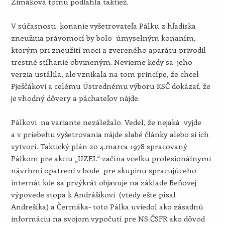
Zimáková tomu podľahla taktiež.
V súčasnosti konanie vyšetrovateľa Pálku z hľadiska
zneužitia právomocí by bolo úmyselným konaním,
ktorým pri zneužití moci a zvereného aparátu privodil
trestné stíhanie obvineným. Nevieme kedy sa jeho
verzia ustálila, ale vznikala na tom princípe, že chcel
Pješčákovi a celému Ústrednému výboru KSČ dokázať, že
je vhodný dôvery a páchateľov nájde.
Pálkovi na variante nezáležalo. Vedel, že nejaká vyjde
a v priebehu vyšetrovania nájde slabé články alebo si ich
vytvorí. Taktický plán zo 4.marca 1978 spracovaný
Pálkom pre akciu „UZEL“ začína vcelku profesionálnymi
návrhmi opatrení v bode pre skupinu spracujúceho
internát kde sa prvýkrát objavuje na základe Beňovej
výpovede stopa k Andrášikovi (vtedy ešte písal
Andrešíka) a Čermáka- toto Pálka uviedol ako zásadnú
informáciu na svojom vypočutí pre NS ČSFR ako dôvod