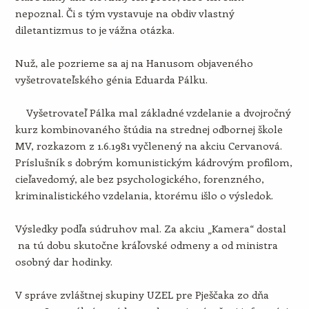
nepoznal. Či s tým vystavuje na obdiv vlastný
diletantizmus to je vážna otázka.
Nuž, ale pozrieme sa aj na Hanusom objaveného
vyšetrovateľského génia Eduarda Pálku.
Vyšetrovateľ Pálka mal základné vzdelanie a dvojročný
kurz kombinovaného štúdia na strednej odbornej škole
MV, rozkazom z 1.6.1981 vyčlenený na akciu Cervanová.
Príslušník s dobrým komunistickým kádrovým profilom,
cieľavedomý, ale bez psychologického, forenzného,
kriminalistického vzdelania, ktorému išlo o výsledok.
Výsledky podľa súdruhov mal. Za akciu „Kamera“ dostal
na tú dobu skutočne kráľovské odmeny a od ministra
osobný dar hodinky.
V správe zvláštnej skupiny UZEL pre Pješčaka zo dňa