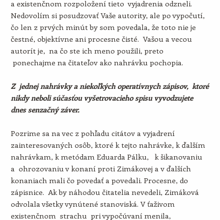
a existenčnom rozpoložení tieto vyjadrenia odzneli.
Nedovolím si posudzovať Vaše autority, ale po vypočutí,
čo len z prvých minút by som povedala, že toto nie je
čestné, objektívne ani procesne čisté. Vašou a vecou
autorít je, na čo ste ich meno použili, preto
ponechajme na čitateľov ako nahrávku pochopia.
Z jednej nahrávky a niekoľkých operatívnych zápisov, ktoré
nikdy neboli súčasťou vyšetrovacieho spisu vyvodzujete
dnes senzačný záver.
Pozrime sa na vec z pohľadu citátov a vyjadrení
zainteresovaných osôb, ktoré k tejto nahrávke, k ďalším
nahrávkam, k metódam Eduarda Pálku, k šikanovaniu
a ohrozovaniu v konaní proti Zimákovej a v ďalších
konaniach mali čo povedať a povedali. Procesne, do
zápisnice. Ak by náhodou čitatelia nevedeli, Zimáková
odvolala všetky vynútené stanoviská. V ťaživom
existenčnom strachu pri vypočúvaní menila,