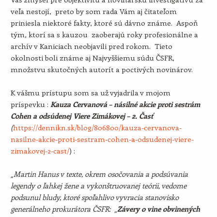
veľa nestojí, preto by som rada Vám aj čitateľom
priniesla niektoré fakty, ktoré sú dávno známe. Aspoň
tým, ktorí sa s kauzou zaoberajú roky profesionálne a
archív v Kaniciach neobjavili pred rokom. Tieto
okolnosti boli známe aj Najvyššiemu súdu ČSFR,
množstvu skutočných autorít a poctivých novinárov.
K vášmu prístupu som sa už vyjadrila v mojom
príspevku :
Kauza Cervanová – násilné akcie proti sestrám
Cohen a odsúdenej Viere Zimákovej – 2. Časť
(
https://dennikn.sk/blog/806800/kauza-cervanova-
nasilne-akcie-proti-sestram-cohen-a-odsudenej-viere-
zimakovej-2-cast/
) :
„Martin Hanus v texte, okrem osočovania a podsúvania
legendy o ľahkej žene a vykonštruovanej teórii, vedome
podsunul bludy, ktoré spoľahlivo vyvracia stanovisko
generálneho prokurátora ČSFR: „
Závery o vine obvinených