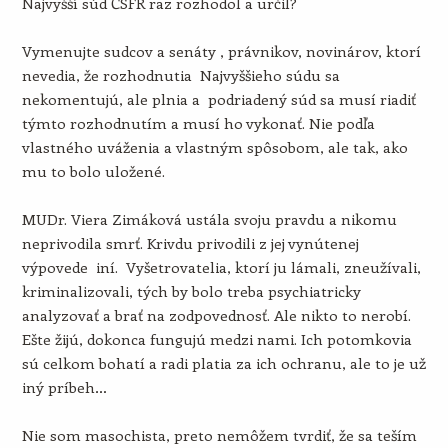
Najvyšší súd ČSFR raz rozhodol a určil?
Vymenujte sudcov a senáty , právnikov, novinárov, ktorí
nevedia, že rozhodnutia Najvyššieho súdu sa
nekomentujú, ale plnia a podriadený súd sa musí riadiť
týmto rozhodnutím a musí ho vykonať. Nie podľa
vlastného uváženia a vlastným spôsobom, ale tak, ako
mu to bolo uložené.
MUDr. Viera Zimáková ustála svoju pravdu a nikomu
neprivodila smrť. Krivdu privodili z jej vynútenej
výpovede iní. Vyšetrovatelia, ktorí ju lámali, zneužívali,
kriminalizovali, tých by bolo treba psychiatricky
analyzovať a brať na zodpovednosť. Ale nikto to nerobí.
Ešte žijú, dokonca fungujú medzi nami. Ich potomkovia
sú celkom bohatí a radi platia za ich ochranu, ale to je už
iný príbeh…
Nie som masochista, preto nemôžem tvrdiť, že sa teším