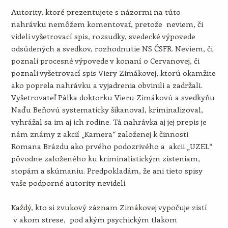
Autority, ktoré prezentujete s názormi na túto
nahrávku nemôžem komentovať, pretože neviem, či
videli vyšetrovací spis, rozsudky, svedecké výpovede
odsúdených a svedkov, rozhodnutie NS ČSFR. Neviem, či
poznali procesné výpovede v konaní o Cervanovej, či
poznali vyšetrovací spis Viery Zimákovej, ktorú okamžite
ako poprela nahrávku a vyjadrenia obvinili a zadržali.
Vyšetrovateľ Pálka doktorku Vieru Zimákovú a svedkyňu
Naďu Beňovú systematicky šikanoval, kriminalizoval,
vyhrážal sa im aj ich rodine. Tá nahrávka aj jej prepis je
nám známy z akcií „Kamera“ založenej k činnosti
Romana Brázdu ako prvého podozrivého a akcii „UZEL“
pôvodne založeného ku kriminalistickým zisteniam,
stopám a skúmaniu. Predpokladám, že ani tieto spisy
vaše podporné autority nevideli.
Každý, kto si zvukový záznam Zimákovej vypočuje zistí
v akom strese, pod akým psychickým tlakom