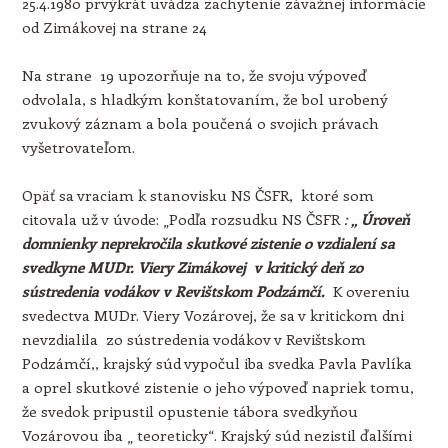
25.4.1980 prvýkrát uvádza zachytenie závažnej informácie
od Zimákovej na strane 24
Na strane 19 upozorňuje na to, že svoju výpoveď
odvolala, s hladkým konštatovaním, že bol urobený
zvukový záznam a bola poučená o svojich právach
vyšetrovateľom.
Opäť sa vraciam k stanovisku NS ČSFR, ktoré som
citovala už v úvode: „Podľa rozsudku NS ČSFR
:
„ Úroveň
domnienky neprekročila skutkové zistenie o vzdialení sa
svedkyne MUDr. Viery Zimákovej v kritický deň zo
sústredenia vodákov v Revištskom Podzámčí.
K overeniu
svedectva MUDr. Viery Vozárovej, že sa v kritickom dni
nevzdialila zo sústredenia vodákov v Revištskom
Podzámčí,, krajský súd vypočul iba svedka Pavla Pavlíka
a oprel skutkové zistenie o jeho výpoveď napriek tomu,
že svedok pripustil opustenie tábora svedkyňou
Vozárovou iba „ teoreticky“. Krajský súd nezistil ďalšími