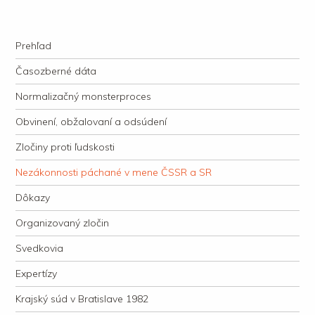
kauzacervanova.sk
Najdlhšie trvajúci, dodnes nevyjasnený súdny proces v dejnách slovenskej
Navigation
justície
Skip to content
Prehľad
Časozberné dáta
Normalizačný monsterproces
Obvinení, obžalovaní a odsúdení
Zločiny proti ľudskosti
Nezákonnosti páchané v mene ČSSR a SR
Dôkazy
Organizovaný zločin
Svedkovia
Expertízy
Krajský súd v Bratislave 1982