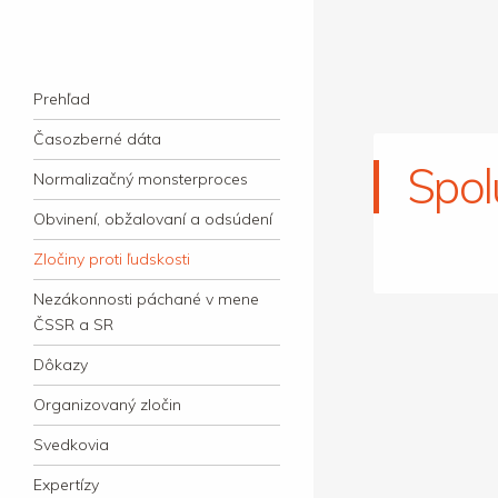
kauzacervanova.sk
Najdlhšie trvajúci, dodnes nevyjasnený
Navigation
súdny proces v dejnách slovenskej justície
Skip to content
Prehľad
Časozberné dáta
Spol
Normalizačný monsterproces
Obvinení, obžalovaní a odsúdení
Zločiny proti ľudskosti
Nezákonnosti páchané v mene
ČSSR a SR
Dôkazy
Organizovaný zločin
Svedkovia
Expertízy