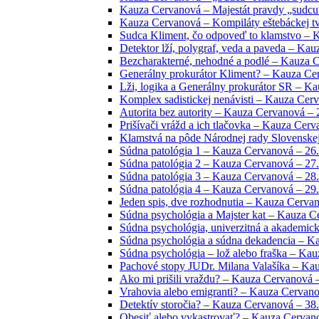
Kauza Cervanová – Majestát pravdy „sudcu“
Kauza Cervanová – Kompiláty eštebáckej tvo
Sudca Kliment, čo odpoveď to klamstvo – 
Detektor lží, polygraf, veda a paveda – Ka
Bezcharakterné, nehodné a podlé – Kauza C
Generálny prokurátor Kliment? – Kauza Cer
Lži, logika a Generálny prokurátor SR – Ka
Komplex sadistickej nenávisti – Kauza Cerv
Autorita bez autority – Kauza Cervanová – 
Prišívači vrážd a ich tlačovka – Kauza Cerv
Klamstvá na pôde Národnej rady Slovenskej
Súdna patológia 1 – Kauza Cervanová – 26.
Súdna patológia 2 – Kauza Cervanová – 27.
Súdna patológia 3 – Kauza Cervanová – 28.
Súdna patológia 4 – Kauza Cervanová – 29.
Jeden spis, dve rozhodnutia – Kauza Cervan
Súdna psychológia a Majster kat – Kauza C
Súdna psychológia, univerzitná a akademic
Súdna psychológia a súdna dekadencia – K
Súdna psychológia – lož alebo fraška – Kau
Pachové stopy JUDr. Milana Valašíka – Kau
Ako mi prišili vraždu? – Kauza Cervanová –
Vrahovia alebo emigranti? – Kauza Cervano
Detektív storočia? – Kauza Cervanová – 38.
Obesiť alebo vykastrovať? – Kauza Cervano