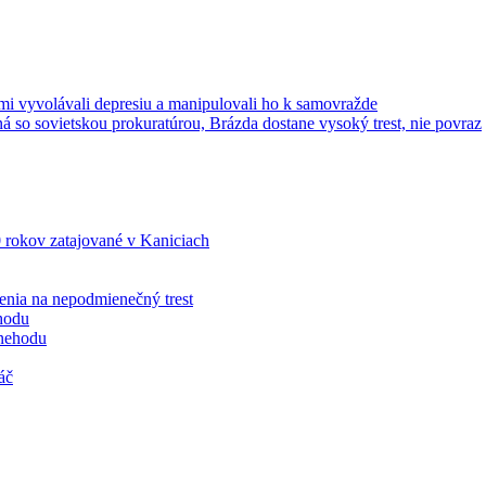
mi vyvolávali depresiu a manipulovali ho k samovražde
 so sovietskou prokuratúrou, Brázda dostane vysoký trest, nie povraz
0 rokov zatajované v Kaniciach
enia na nepodmienečný trest
hodu
 nehodu
áč