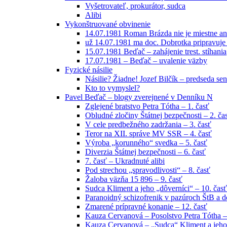
Vyšetrovateľ, prokurátor, sudca
Alibi
Vykonštruované obvinenie
14.07.1981 Roman Brázda nie je miestne an
už 14.07.1981 ma doc. Dobrotka pripravuje
15.07.1981 Beďač – zahájenie trest. stíhania
17.07.1981 – Beďač – uvalenie väzby
Fyzické násilie
Násilie? Žiadne! Jozef Bilčík – predseda sen
Kto to vymyslel?
Pavel Beďač – blogy zverejnené v Denníku N
Zglejené bratstvo Petra Tótha – 1. časť
Obludné zločiny Štátnej bezpečnosti – 2. ča
V cele predbežného zadržania – 3. časť
Teror na XII. správe MV SSR – 4. časť
Výroba „korunného“ svedka – 5. časť
Diverzia Štátnej bezpečnosti – 6. časť
7. časť – Ukradnuté alibi
Pod strechou „spravodlivosti“ – 8. časť
Žaloba väzňa 15 896 – 9. časť
Sudca Kliment a jeho „dôverníci“ – 10. časť
Paranoidný schizofrenik v pazúroch ŠtB a do
Zmarené prípravné konanie – 12. časť
Kauza Cervanová – Posolstvo Petra Tótha –
Kauza Cervanová – „Sudca“ Kliment a jeho 