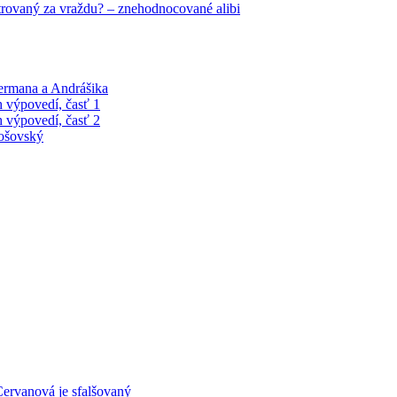
trovaný za vraždu? – znehodnocované alibi
Čermana a Andrášika
 výpovedí, časť 1
 výpovedí, časť 2
tošovský
ervanová je sfalšovaný