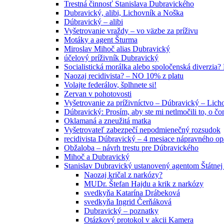
Trestná činnosť Stanislava Dubravického
Dubravický, alibi, Lichovník a Noška
Dúbravický – alibi
Vyšetrovanie vraždy – vo väzbe za príživu
Motáky a agent Šturma
Miroslav Mihoč alias Dubravický
účelový príživník Dubravický
Socialistická morálka alebo spoločenská diverzi
Naozaj recidivista? – NO 10% z platu
Volajte federálov, šplhnete si!
Zervan v pohotovosti
Vyšetrovanie za príživníctvo – Dúbravický – Lich
Dúbravický: Prosím, aby ste mi netlmočili to, o č
Oklamaná a zneužitá matka
Vyšetrovateľ zabezpečí nepodmienečný rozsudok
recidivista Dúbravický – 4 mesiace nápravného o
Obžaloba – návrh trestu pre Dúbravického
Mihoč a Dubravický
Stanislav Dubravický ustanovený agentom Štátnej
Naozaj kričal z narkózy?
MUDr. Štefan Hajdu a krik z narkózy
svedkyňa Katarína Drábeková
svedkyňa Ingrid Čerňáková
Dubravický – poznatky
Otázkový protokol v akcii Kamera