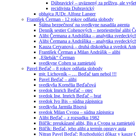
Dúbravický – uväznený za príživu, ale vyše
recidivista Dubravický
obhajca JUDr. Alfonz Langer
František Čerman - 12 rokov odňatia slobody
Štátna bezpečnosť na svedkyne nasadila agenta
Denník sestier Cohenových – nepriestrelné alibi 
Alibi Čermana a Andrášika – analytika svedeckých
Alibi Čermana a Andrášika – analytika svedeckých
Kauza Cervanová – druhá diskotéka a svedok An
František Čerman a Milan Andrášik – alibi
„Eštebák“ Čerman
svedkyne Cohen sa zamietajú
Pavel Beďač – 8 rokov odňatia slobody
mjr. Lichovník – … Beďač tam nebol !!!
Pavel Beďač – alibi
svedkyňa Kornélia Beďačová
svedok Imrich Beďač – otec
svedok Ing. Imrich Beďač – brat
svedok Ivo Bis – súdna zápisnica
svedkyňa Jarmila Bisová
svedok Milan Cvopa – súdna zápisnica
Alibi Beďač – z rozsudku 1982
Bilčík: preukázané alibi, Bis a Cvopa sa zamietajú
Bilčík: Beďač, jeho alibi a termín opravy auta
Nitran Pavel Beďač: Rozhodujúci dôkaz v kauze C