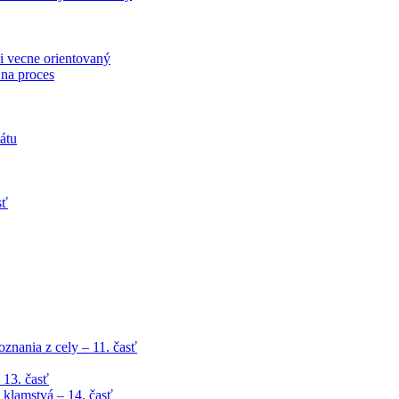
i vecne orientovaný
 na proces
átu
sť
znania z cely – 11. časť
 13. časť
klamstvá – 14. časť