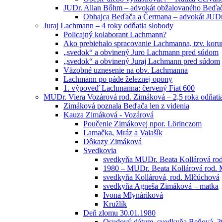
JUDr. Allan Bőhm – advokát obžalovaného Beďa
Obhajca Beďača a Čermana – advokát JUD
Juraj Lachmann – 4 roky odňatia slobody
Policajný kolaborant Lachmann?
Ako prebiehalo spracovanie Lachmanna, tzv. kor
„svedok“ a obvinený Juro Lachmann pred súdom
„svedok“ a obvinený Juraj Lachmann pred súdom
Väzobné uznesenie na obv. Lachmanna
Lachmann po páde železnej opony
1. výpoveď Lachmanna: červený Fiat 600
MUDr. Viera Vozárová rod. Zimáková – 2,5 roka odňati
Zimáková poznala Beďača len z videnia
Kauza Zimáková - Vozárová
Poučenie Zimákovej npor. Lörinczom
Lamačka, Mráz a Valašík
Dôkazy Zimáková
Svedkovia
svedkyňa MUDr. Beata Kollárová ro
1980 – MUDr. Beata Kollárová rod.
svedkyňa Kollárová, rod. Mlčúchová
svedkyňa Agneša Zimáková – matka
Ivona Mlynáriková
Kružlík
Deň zlomu 30.01.1980
Osudový dátum, svedkyňa Beňová, 3