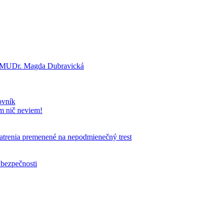
a? MUDr. Magda Dubravická
ovník
om nič neviem!
patrenia premenené na nepodmienečný trest
 bezpečnosti