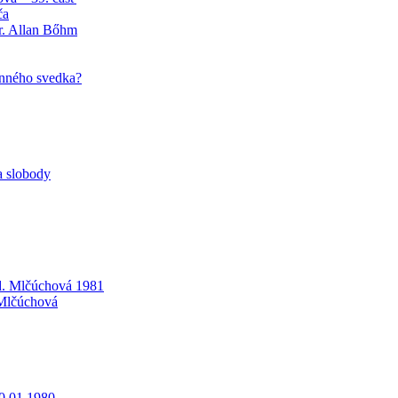
ča
r. Allan Bőhm
unného svedka?
a slobody
d. Mlčúchová 1981
 Mlčúchová
0.01.1980