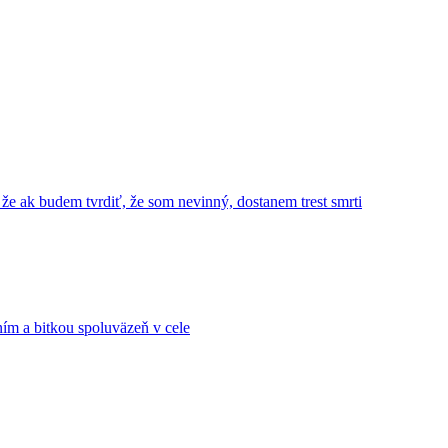
 že ak budem tvrdiť, že som nevinný, dostanem trest smrti
ním a bitkou spoluväzeň v cele