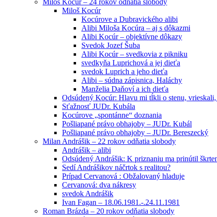
Miloš Kocúr – 24 rokov odňatia slobody
Miloš Kocúr
Kocúrove a Dubravického alibi
Alibi Miloša Kocúra – aj s dôkazmi
Alibi Kocúr – objektívne dôkazy
Svedok Jozef Šuba
Alibi Kocúr – svedkovia z pikniku
svedkyňa Luprichová a jej dieťa
svedok Luprich a jeho dieťa
Alibi – súdna zápisnica, Haláchy
Manželia Daňoví a ich dieťa
Odsúdený Kocúr: Hlavu mi tĺkli o stenu, vrieskali,
Sťažnosť JUDr. Kubála
Kocúrove „spontánne“ doznania
Pošliapané právo obhajoby – JUDr. Kubál
Pošliapané právo obhajoby – JUDr. Bereszecký
Milan Andrášik – 22 rokov odňatia slobody
Andrášik – alibi
Odsúdený Andrášik: K priznaniu ma prinútil škrte
Sedí Andrášikov náčrtok s realitou?
Prípad Cervanová : Obžalovaný hladuje
Cervanová: dva nákresy
svedok Andrášik
Ivan Fagan – 18.06.1981.-.24.11.1981
Roman Brázda – 20 rokov odňatia slobody