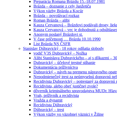
Preparácia Romana Brázdu 15.-18.07.1981
Brázda – doznanie z cely Janžetiča
Výkon väzby Brázda a Kocúr
Brázda – povolávací rozkaz
Roman Brázda – alibi
Kauza Cervanová – Brázdovi podávali drogy, liek
Kauza Cervanová – vec je dohodnutá a odsúhlasená
Anonym poslaný Brázdovi st.
V čase príčetnosti … Brázda 10.10.1990
List Brázda NS ČSFR
Stanislav Dúbravický - 18 rokov odňatia slobody
vodič V3S Dubravický – Nožka
Alibi Stanislava Dubravického – aj s dôkazmi – 3
Dubravický – účelové trestné stíhanie
Dokumentácia príživníctva
Dubravický – návrh na premenu nápravného opatr
Nepodmienečný trest za neúmyselnú dopravnú ne
Recidivista Dubravický – potrestaný za dopravnú
Recidivista, alebo obeť justičnej zvole?
dôverník kriminálneho spravodajstva MUDr. Hlav
Vrah, príživník a recidivista
Vražda a dynamit
Recidivista Dúbravický
Dúbravický – trest
Výkon väzby vo väzobnej väznici v Žiline