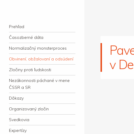
kauzacervanova.sk
Najdlhšie trvajúci, dodnes nevyjasnený
Navigation
súdny proces v dejnách slovenskej justície
Skip to content
Prehľad
Časozberné dáta
Pave
Normalizačný monsterproces
Obvinení, obžalovaní a odsúdení
v De
Zločiny proti ľudskosti
Nezákonnosti páchané v mene
ČSSR a SR
Dôkazy
Organizovaný zločin
Svedkovia
Expertízy