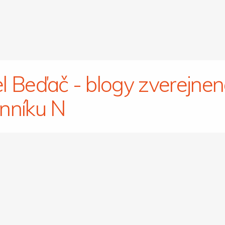
l Beďač - blogy zverejne
nníku N