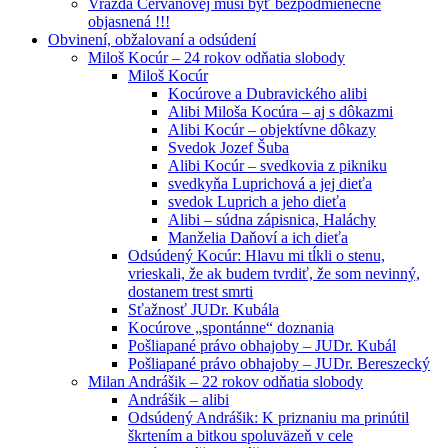
Vražda Cervanovej musí byť bezpodmienečne
objasnená !!!
Obvinení, obžalovaní a odsúdení
Miloš Kocúr – 24 rokov odňatia slobody
Miloš Kocúr
Kocúrove a Dubravického alibi
Alibi Miloša Kocúra – aj s dôkazmi
Alibi Kocúr – objektívne dôkazy
Svedok Jozef Šuba
Alibi Kocúr – svedkovia z pikniku
svedkyňa Luprichová a jej dieťa
svedok Luprich a jeho dieťa
Alibi – súdna zápisnica, Haláchy
Manželia Daňoví a ich dieťa
Odsúdený Kocúr: Hlavu mi tĺkli o stenu,
vrieskali, že ak budem tvrdiť, že som nevinný,
dostanem trest smrti
Sťažnosť JUDr. Kubála
Kocúrove „spontánne“ doznania
Pošliapané právo obhajoby – JUDr. Kubál
Pošliapané právo obhajoby – JUDr. Bereszecký
Milan Andrášik – 22 rokov odňatia slobody
Andrášik – alibi
Odsúdený Andrášik: K priznaniu ma prinútil
škrtením a bitkou spoluväzeň v cele