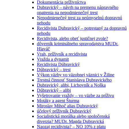
Dokumentácia príživníctva
Dubravický – návrh na premenu nápravného
opatrenia na nepodmienečný trest
Nepodmienečný trest za neúmyselnú dopravnú
nehodu
Recidivista Dubravický – potrestaný za dopravnú
nehodu
Recidivista, alebo obeť justičnej zvole?
dôverník kriminálneho spravodajstva MUDr.
Hlaváč
Vrah, príživník a recidivista
Vražda a dynamit
Recidivista Dúbravický
Dúbravický – trest
Výkon väzby vo väzobnej väznici v Žiline
Trestná činnosť Stanislava Dubravického
Dubravický, alibi, Lichovník a Noška
Dúbravický – alibi
Vyšetrovanie vraždy – vo väzbe za príživu
Motáky a agent Šturma
Miroslav Mihoč alias Dubravický
účelový príživník Dubravický
Socialistická morálka alebo spoločenská
diverzia? MUDr. Magda Dubravická
Naozaj recidivista? – NO 10% z platu