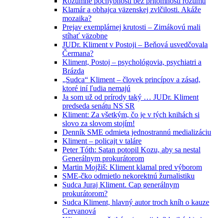
Rozumné pochybnosti bez prítomnosti rozumu
Klamár a obhajca väzenskej zvlčilosti. Akáže
mozaika?
Prejav exemplárnej krutosti – Zimákovú mali
stíhať väzobne
JUDr. Kliment v Postoji – Beňová usvedčovala
Čermana?
Kliment, Postoj – psychológovia, psychiatri a
Brázda
„Sudca“ Kliment – človek princípov a zásad,
ktoré iní ľudia nemajú
Ja som už od prírody taký … JUDr. Kliment
predseda senátu NS SR
Kliment: Za všetkým, čo je v tých knihách si
slovo za slovom stojím!
Denník SME odmieta jednostrannú medializáciu
Kliment – policajt v taláre
Peter Tóth: Satan potopil Kozu, aby sa nestal
Generálnym prokurátorom
Martin Mojžiš: Kliment klamal pred výborom
SME-čko odmietlo nekorektnú žurnalistiku
Sudca Juraj Kliment. Cap generálnym
prokurátorom?
Sudca Kliment, hlavný autor troch kníh o kauze
Cervanová