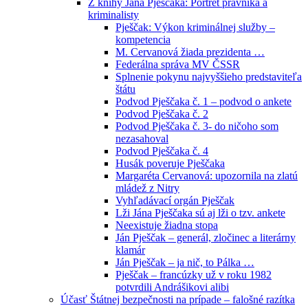
Z knihy Jána Pješčaka: Portrét právníka a
kriminalisty
Pješčak: Výkon kriminálnej služby –
kompetencia
M. Cervanová žiada prezidenta …
Federálna správa MV ČSSR
Splnenie pokynu najvyššieho predstaviteľa
štátu
Podvod Pješčaka č. 1 – podvod o ankete
Podvod Pješčaka č. 2
Podvod Pješčaka č. 3- do ničoho som
nezasahoval
Podvod Pješčaka č. 4
Husák poveruje Pješčaka
Margaréta Cervanová: upozornila na zlatú
mládež z Nitry
Vyhľadávací orgán Pješčak
Lži Jána Pješčaka sú aj lži o tzv. ankete
Neexistuje žiadna stopa
Ján Pješčak – generál, zločinec a literárny
klamár
Ján Pješčak – ja nič, to Pálka …
Pješčak – francúzky už v roku 1982
potvrdili Andrášikovi alibi
Účasť Štátnej bezpečnosti na prípade – falošné razítka