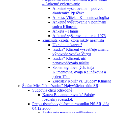
– Anketné vyšetrovanie
Anketné vyšetrovanie – podvod
akademika Pješčaka
Anketa, Vittek a Klimentova logika
Anketné vyšetrovanie v ponímaní
sudcu Klimenta
Anketa – Hanus
Anketné vyšetrovanie – rok 1978
Zmiznutá kazeta, ktorá nikdy nezmizla
Ukradnuta kazeta?
„sudca“ Kliment vysvetľuje zmenu
výpovede svedka Vargu
„sudca“ Kliment: nič
nenasvedčovalo násiliu
Sedem ugrilovaných, traja
Klimentovia, dvaja Kaliňákovia a
jeden Tóth
Zoroslav Kollár vs. „sudca“ Kliment
Štefan Michálik –"sudca" Najvyššieho súdu SR
Sudcovia chcú odškodné
Kauza Bonanno: rovnaké žaloby,
rozdielny rozsudok
Prepis ústneho vyhlásenia rozsudku NS SR, dňa
04.12.2006
Sprísnenie trestov za odškodnenie