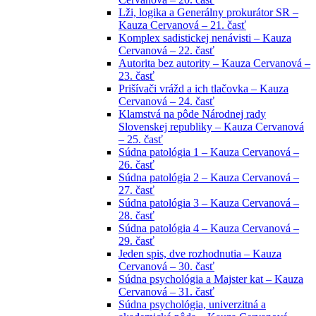
Lži, logika a Generálny prokurátor SR –
Kauza Cervanová – 21. časť
Komplex sadistickej nenávisti – Kauza
Cervanová – 22. časť
Autorita bez autority – Kauza Cervanová –
23. časť
Prišívači vrážd a ich tlačovka – Kauza
Cervanová – 24. časť
Klamstvá na pôde Národnej rady
Slovenskej republiky – Kauza Cervanová
– 25. časť
Súdna patológia 1 – Kauza Cervanová –
26. časť
Súdna patológia 2 – Kauza Cervanová –
27. časť
Súdna patológia 3 – Kauza Cervanová –
28. časť
Súdna patológia 4 – Kauza Cervanová –
29. časť
Jeden spis, dve rozhodnutia – Kauza
Cervanová – 30. časť
Súdna psychológia a Majster kat – Kauza
Cervanová – 31. časť
Súdna psychológia, univerzitná a