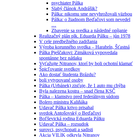
psychiater Pálka
Slabý článok Andrášik?
Pálka: nikomu sme nevyhrožovali väzbou
Pálka: o žiadnom Beďačovi som nevedel
…
Zbavenie sa svedka a následné opíjanie
Realizačný plán plk. Eduarda Pálku – jún 1978
V cele predbežného zadržania
Výroba korunného svedka – Harabrín, Šťastná
Pálka Pješčakovi: Zimáková vypovedala
spontánne bez nátlaku
Vyťažujte Nitranov, ktorí by boli ochotní klamať
Špicľovanie svedkov
Ako dostať študenta Brázdu?
boli vytypované osoby
Pálka (Urbánek) zisťuje, že 1 auto mu chýba
Byla nalezena kostra – snad člena KSČ
Pálka – klamstvo pred federálnym súdom
Bolero ministra Kaliňáka
Udavač Pálka krivo prisahal
svedok Antošovský o Beďačovi
Boľševická rodina Eduarda Pálku
Udavač Pálka – rozsudok
surovci, psychopati a sadisti
Akcia VILIK odkryla Nitranov