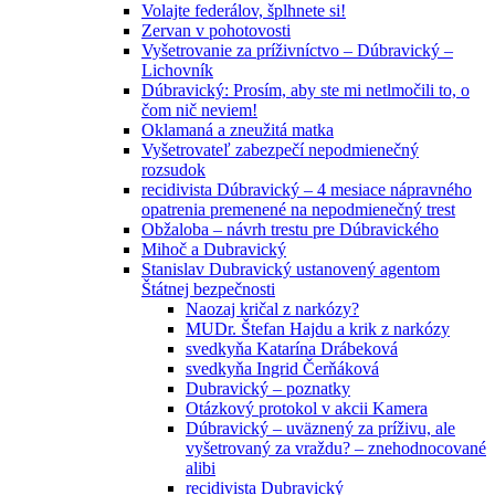
Volajte federálov, šplhnete si!
Zervan v pohotovosti
Vyšetrovanie za príživníctvo – Dúbravický –
Lichovník
Dúbravický: Prosím, aby ste mi netlmočili to, o
čom nič neviem!
Oklamaná a zneužitá matka
Vyšetrovateľ zabezpečí nepodmienečný
rozsudok
recidivista Dúbravický – 4 mesiace nápravného
opatrenia premenené na nepodmienečný trest
Obžaloba – návrh trestu pre Dúbravického
Mihoč a Dubravický
Stanislav Dubravický ustanovený agentom
Štátnej bezpečnosti
Naozaj kričal z narkózy?
MUDr. Štefan Hajdu a krik z narkózy
svedkyňa Katarína Drábeková
svedkyňa Ingrid Čerňáková
Dubravický – poznatky
Otázkový protokol v akcii Kamera
Dúbravický – uväznený za príživu, ale
vyšetrovaný za vraždu? – znehodnocované
alibi
recidivista Dubravický