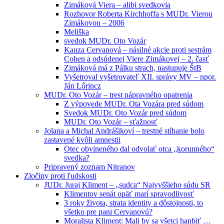
Zimáková Viera – alibi svedkovia
Rozhovor Roberta Kirchhoffa s MUDr. Vierou
Zimákovou – 2006
Meliška
svedok MUDr. Oto Vozár
Kauza Cervanová – násilné akcie proti sestrám
Cohen a odsúdenej Viere Zimákovej – 2. časť
Zimáková má z Pálku strach, nastupuje ŠtB
Vyšetroval vyšetrovateľ XII. správy MV – npor.
Ján Lőrincz
MUDr. Oto Vozár – trest nápravného opatrenia
Z výpovede MUDr. Ota Vozára pred súdom
Svedok MUDr. Oto Vozár pred súdom
MUDr. Oto Vozár – sťažnosť
Jolana a Michal Andrášikoví – trestné stíhanie bolo
zastavené kvôli amnestii
Otec obvineného dal odvolať otca „korunného“
svedka?
Pripravený zoznam Nitranov
Zločiny proti ľudskosti
JUDr. Juraj Kliment – „sudca“ Najvyššieho súdu SR
Klimentov senát opäť marí spravodlivosť
3 roky života, strata identity a dôstojnosti, to
všetko pre pani Cervanovú?
Moralista Kliment: Mali by sa všetci hanbiť …