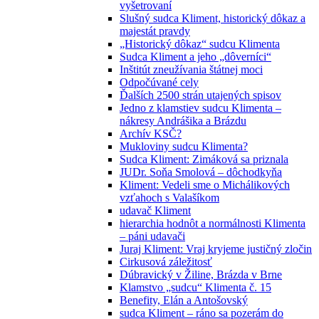
vyšetrovaní
Slušný sudca Kliment, historický dôkaz a
majestát pravdy
„Historický dôkaz“ sudcu Klimenta
Sudca Kliment a jeho „dôverníci“
Inštitút zneužívania štátnej moci
Odpočúvané cely
Ďalších 2500 strán utajených spisov
Jedno z klamstiev sudcu Klimenta –
nákresy Andrášika a Brázdu
Archív KSČ?
Mukloviny sudcu Klimenta?
Sudca Kliment: Zimáková sa priznala
JUDr. Soňa Smolová – dôchodkyňa
Kliment: Vedeli sme o Michálikových
vzťahoch s Valašíkom
udavač Kliment
hierarchia hodnôt a normálnosti Klimenta
– páni udavači
Juraj Kliment: Vraj kryjeme justičný zločin
Cirkusová záležitosť
Dúbravický v Žiline, Brázda v Brne
Klamstvo „sudcu“ Klimenta č. 15
Benefity, Elán a Antošovský
sudca Kliment – ráno sa pozerám do