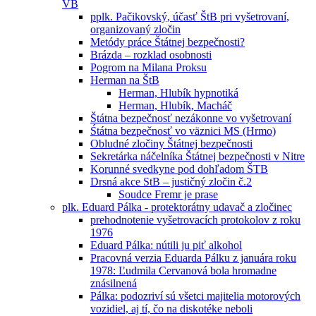
VB
pplk. Pačikovský, účasť ŠtB pri vyšetrovaní,
organizovaný zločin
Metódy práce Štátnej bezpečnosti?
Brázda – rozklad osobnosti
Pogrom na Milana Proksu
Herman na ŠtB
Herman, Hlubík hypnotiká
Herman, Hlubík, Macháč
Štátna bezpečnosť nezákonne vo vyšetrovaní
Śtátna bezpečnosť vo väznici MS (Hrmo)
Obludné zločiny Štátnej bezpečnosti
Sekretárka náčelníka Štátnej bezpečnosti v Nitre
Korunné svedkyne pod dohľadom ŠTB
Drsná akce StB – justičný zločin č.2
Soudce Fremr je prase
plk. Eduard Pálka - protektorátny udavač a zločinec
prehodnotenie vyšetrovacích protokolov z roku
1976
Eduard Pálka: nútili ju piť alkohol
Pracovná verzia Eduarda Pálku z januára roku
1978: Ľudmila Cervanová bola hromadne
znásilnená
Pálka: podozriví sú všetci majitelia motorových
vozidiel, aj tí, čo na diskotéke neboli