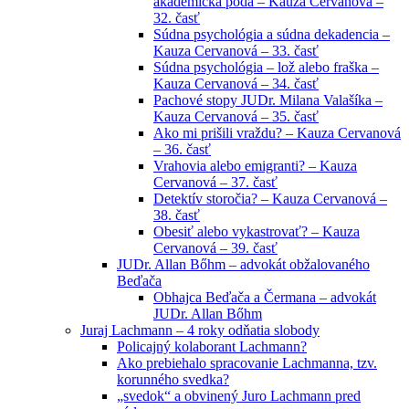
akademická pôda – Kauza Cervanová –
32. časť
Súdna psychológia a súdna dekadencia –
Kauza Cervanová – 33. časť
Súdna psychológia – lož alebo fraška –
Kauza Cervanová – 34. časť
Pachové stopy JUDr. Milana Valašíka –
Kauza Cervanová – 35. časť
Ako mi prišili vraždu? – Kauza Cervanová
– 36. časť
Vrahovia alebo emigranti? – Kauza
Cervanová – 37. časť
Detektív storočia? – Kauza Cervanová –
38. časť
Obesiť alebo vykastrovať? – Kauza
Cervanová – 39. časť
JUDr. Allan Bőhm – advokát obžalovaného
Beďača
Obhajca Beďača a Čermana – advokát
JUDr. Allan Bőhm
Juraj Lachmann – 4 roky odňatia slobody
Policajný kolaborant Lachmann?
Ako prebiehalo spracovanie Lachmanna, tzv.
korunného svedka?
„svedok“ a obvinený Juro Lachmann pred