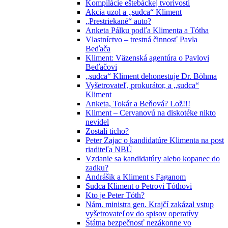
Kompilácie eštebáckej tvorivosti
Akcia uzol a „sudca“ Kliment
„Prestriekané“ auto?
Anketa Pálku podľa Klimenta a Tótha
Vlastníctvo – trestná činnosť Pavla
Beďača
Kliment: Väzenská agentúra o Pavlovi
Beďačovi
„sudca“ Kliment dehonestuje Dr. Böhma
Vyšetrovateľ, prokurátor, a „sudca“
Kliment
Anketa, Tokár a Beňová? Lož!!!
Kliment – Cervanovú na diskotéke nikto
nevidel
Zostali ticho?
Peter Zajac o kandidatúre Klimenta na post
riaditeľa NBÚ
Vzdanie sa kandidatúry alebo kopanec do
zadku?
Andrášik a Kliment s Faganom
Sudca Kliment o Petrovi Tóthovi
Kto je Peter Tóth?
Nám. ministra gen. Krajčí zakázal vstup
vyšetrovateľov do spisov operatívy
Štátna bezpečnosť nezákonne vo