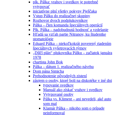
plk. Pálka: vrahov i svedkov je potrebné
vytypovať
iniciatívne plní všetky pokyny Pješčaka
Vstup Pálku do realizačnej skupiny
Rozhovor dvoch podplukovníkov
Pálka – člen komanda špeciálnych operácií
Plk. Pálka – nadobudnutá hodnosť a vzdelanie
Hľadá sa vzťah partie Nitranov, ku študentke
stomatológie
Eduard Pálka – niekoľkokrát poverený riadením
špeciálnych vyšetrovacích týmov
„Dílčí plán“ plukovníka Pálku – začiatok januára
1978
chartista John Bok
Pálka – dátum 1. realizačného návrhu
Dom pána Simicha
Prehodnotenie pôvodných zistení
záujem o osoby, ktoré boli na diskotéke v iné dni
typovanie svedkov
Manuál ako získať vrahov i svedkov
Vytypované osoby
Pálka vs. Kliment – ani nevedeli, aké auto
som mal
Klamár Pálka – nikoho som o prípade
neinformoval