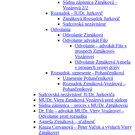
Súdna zápisnica Zimáková –
Vozárová 2/2
Rozsudok - JUDr. Jurkovič
Zimáková Rozsudok Jurkovič
Sudcovská nezávislosť
Odvolania
Odvolanie Zimáková
Odvolanie advokát Filo
Odvolanie – advokát Filo v
prospech Zimákovej-
Vozárovej
Odvolanie Zimáková Agneša
v prospech svojej dcéry
Rozsudok, uznesenie - Pohančeníková
Uznesenie Pohančeníková
Rozsudok Zimáková-Vozárová –
Pohančeníková
Sudcovská nezávislosť JUDr. Jurkoviča
MUDr. Viera Zimáková Vozárová pred súdom
Súdna zápisnica – proces s MUDr. Zimákovou
Dr. Filo – advokát MUDr. Viery Vozárovej –
Odvolanie proti rozsudku
Agneša Zimáková – sťažnosť
Kauza Cervanová – Peter Vačok a výsluch Viery
Zimákovej