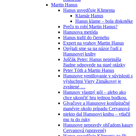
Martin Hanus
Hanus usvedčuje Klimenta
Klamár Hanus
Hanus klame – bola diskotéke
Prečo to robí Martin Hanus?
Hanusova metóda
Hanus trafil do čierneho
Expert na vrahov Martin Hanus
Opýtali sme sa na názor ľudí z
Hanusovej knihy
Juščák Peter: Hanus neprináša
žiadne odpovede na staré otázky
Peter Tóth a Martin Hanus
Hanusove ventilovanie v súvislosti s
výsluchmi Viery Zimákovej je
zvrátené …
Hanusov vlastný gól – alebo ako
chce ukončiť hru jednou bodkou.
Glvačove a Hanusove konšpiračné
manévre okolo prípadu Cervanová
niekto dal Hanusovi knihu – vtlačil
mu ju do ruky
Hanusove nepravdy ohľadom kauzy
Cervanová (upravené)
Hanus usvedčuje Klimenta zo lži