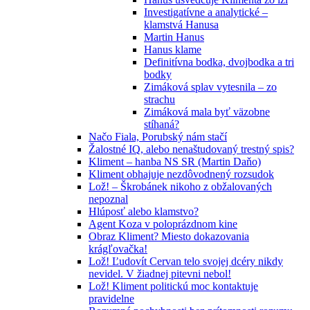
Investigatívne a analytické –
klamstvá Hanusa
Martin Hanus
Hanus klame
Definitívna bodka, dvojbodka a tri
bodky
Zimáková splav vytesnila – zo
strachu
Zimáková mala byť väzobne
stíhaná?
Načo Fiala, Porubský nám stačí
Žalostné IQ, alebo nenaštudovaný trestný spis?
Kliment – hanba NS SR (Martin Daňo)
Kliment obhajuje nezdôvodnený rozsudok
Lož! – Škrobánek nikoho z obžalovaných
nepoznal
Hlúposť alebo klamstvo?
Agent Koza v poloprázdnom kine
Obraz Kliment? Miesto dokazovania
krágľovačka!
Lož! Ľudovít Cervan telo svojej dcéry nikdy
nevidel. V žiadnej pitevni nebol!
Lož! Kliment politickú moc kontaktuje
pravidelne