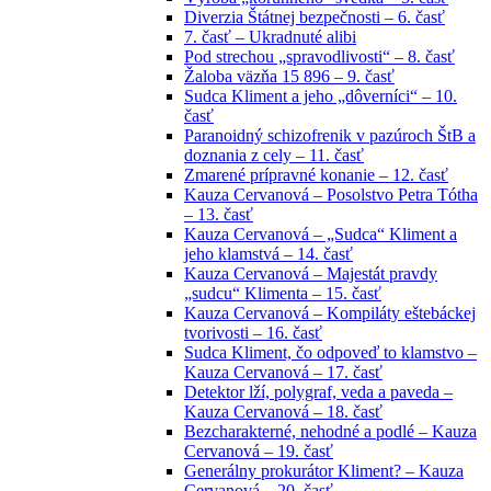
Diverzia Štátnej bezpečnosti – 6. časť
7. časť – Ukradnuté alibi
Pod strechou „spravodlivosti“ – 8. časť
Žaloba väzňa 15 896 – 9. časť
Sudca Kliment a jeho „dôverníci“ – 10.
časť
Paranoidný schizofrenik v pazúroch ŠtB a
doznania z cely – 11. časť
Zmarené prípravné konanie – 12. časť
Kauza Cervanová – Posolstvo Petra Tótha
– 13. časť
Kauza Cervanová – „Sudca“ Kliment a
jeho klamstvá – 14. časť
Kauza Cervanová – Majestát pravdy
„sudcu“ Klimenta – 15. časť
Kauza Cervanová – Kompiláty eštebáckej
tvorivosti – 16. časť
Sudca Kliment, čo odpoveď to klamstvo –
Kauza Cervanová – 17. časť
Detektor lží, polygraf, veda a paveda –
Kauza Cervanová – 18. časť
Bezcharakterné, nehodné a podlé – Kauza
Cervanová – 19. časť
Generálny prokurátor Kliment? – Kauza
Cervanová – 20. časť