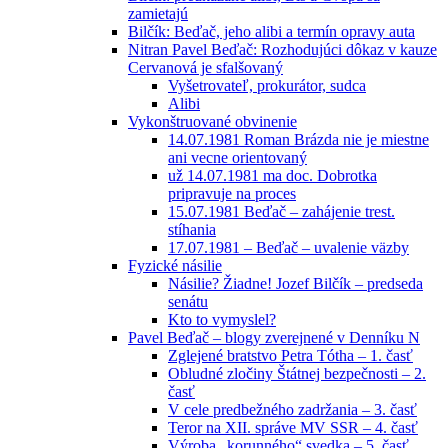
zamietajú
Bilčík: Beďač, jeho alibi a termín opravy auta
Nitran Pavel Beďač: Rozhodujúci dôkaz v kauze
Cervanová je sfalšovaný
Vyšetrovateľ, prokurátor, sudca
Alibi
Vykonštruované obvinenie
14.07.1981 Roman Brázda nie je miestne
ani vecne orientovaný
už 14.07.1981 ma doc. Dobrotka
pripravuje na proces
15.07.1981 Beďač – zahájenie trest.
stíhania
17.07.1981 – Beďač – uvalenie väzby
Fyzické násilie
Násilie? Žiadne! Jozef Bilčík – predseda
senátu
Kto to vymyslel?
Pavel Beďač – blogy zverejnené v Denníku N
Zglejené bratstvo Petra Tótha – 1. časť
Obludné zločiny Štátnej bezpečnosti – 2.
časť
V cele predbežného zadržania – 3. časť
Teror na XII. správe MV SSR – 4. časť
Výroba „korunného“ svedka – 5. časť