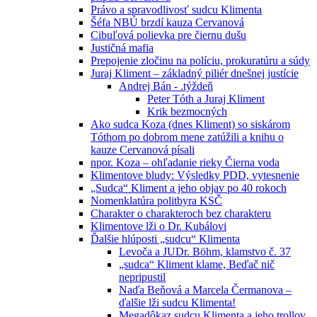
Právo a spravodlivosť sudcu Klimenta
Šéfa NBÚ brzdí kauza Cervanová
Cibuľová polievka pre čiernu dušu
Justičná mafia
Prepojenie zločinu na políciu, prokuratúru a súdy
Juraj Kliment – základný piliér dnešnej justície
Andrej Bán - .týždeň
Peter Tóth a Juraj Kliment
Krik bezmocných
Ako sudca Koza (dnes Kliment) so siskárom
Tóthom po dobrom mene zatúžili a knihu o
kauze Cervanová písali
npor. Koza – ohľadanie rieky Čierna voda
Klimentove bludy: Výsledky PDD, vytesnenie
„Sudca“ Kliment a jeho objav po 40 rokoch
Nomenklatúra politbyra KSČ
Charakter o charakteroch bez charakteru
Klimentove lži o Dr. Kubálovi
Ďalšie hlúposti „sudcu“ Klimenta
Levoča a JUDr. Böhm, klamstvo č. 37
„sudca“ Kliment klame, Beďač nič
nepripustil
Naďa Beňová a Marcela Čermanova –
ďalšie lži sudcu Klimenta!
Megadôkaz sudcu Klimenta a jeho trollov