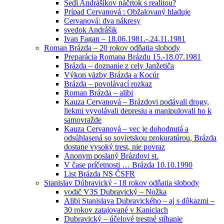
Sedí Andrášikov náčrtok s realitou?
Prípad Cervanová : Obžalovaný hladuje
Cervanová: dva nákresy
svedok Andrášik
Ivan Fagan – 18.06.1981.-.24.11.1981
Roman Brázda – 20 rokov odňatia slobody
Preparácia Romana Brázdu 15.-18.07.1981
Brázda – doznanie z cely Janžetiča
Výkon väzby Brázda a Kocúr
Brázda – povolávací rozkaz
Roman Brázda – alibi
Kauza Cervanová – Brázdovi podávali drogy,
liekmi vyvolávali depresiu a manipulovali ho k
samovražde
Kauza Cervanová – vec je dohodnutá a
odsúhlasená so sovietskou prokuratúrou, Brázda
dostane vysoký trest, nie povraz
Anonym poslaný Brázdovi st.
V čase príčetnosti … Brázda 10.10.1990
List Brázda NS ČSFR
Stanislav Dúbravický - 18 rokov odňatia slobody
vodič V3S Dubravický – Nožka
Alibi Stanislava Dubravického – aj s dôkazmi –
30 rokov zatajované v Kaniciach
Dubravický – účelové trestné stíhanie