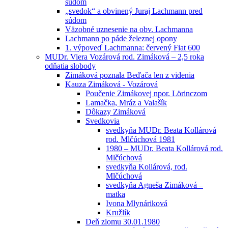
súdom
„svedok“ a obvinený Juraj Lachmann pred
súdom
Väzobné uznesenie na obv. Lachmanna
Lachmann po páde železnej opony
1. výpoveď Lachmanna: červený Fiat 600
MUDr. Viera Vozárová rod. Zimáková – 2,5 roka
odňatia slobody
Zimáková poznala Beďača len z videnia
Kauza Zimáková - Vozárová
Poučenie Zimákovej npor. Lörinczom
Lamačka, Mráz a Valašík
Dôkazy Zimáková
Svedkovia
svedkyňa MUDr. Beata Kollárová
rod. Mlčúchová 1981
1980 – MUDr. Beata Kollárová rod.
Mlčúchová
svedkyňa Kollárová, rod.
Mlčúchová
svedkyňa Agneša Zimáková –
matka
Ivona Mlynáriková
Kružlík
Deň zlomu 30.01.1980