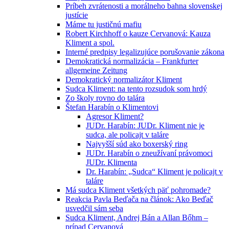
Príbeh zvrátenosti a morálneho bahna slovenskej
justície
Máme tu justičnú mafiu
Robert Kirchhoff o kauze Cervanová: Kauza
Kliment a spol.
Interné predpisy legalizujúce porušovanie zákona
Demokratická normalizácia – Frankfurter
allgemeine Zeitung
Demokratický normalizátor Kliment
Sudca Kliment: na tento rozsudok som hrdý
Zo školy rovno do talára
Štefan Harabín o Klimentovi
Agresor Kliment?
JUDr. Harabín: JUDr. Kliment nie je
sudca, ale policajt v taláre
Najvyšší súd ako boxerský ring
JUDr. Harabín o zneužívaní právomoci
JUDr. Klimenta
Dr. Harabín: „Sudca“ Kliment je policajt v
taláre
Má sudca Kliment všetkých päť pohromade?
Reakcia Pavla Beďača na článok: Ako Beďač
usvedčil sám seba
Sudca Kliment, Andrej Bán a Allan Bőhm –
prípad Cervanová