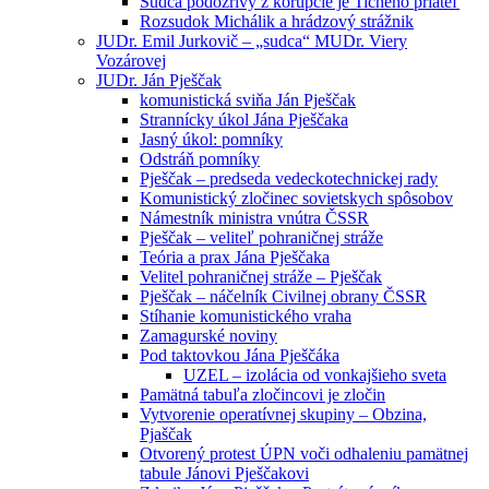
Sudca podozrivý z korupcie je Tichého priateľ
Rozsudok Michálik a hrádzový strážnik
JUDr. Emil Jurkovič – „sudca“ MUDr. Viery
Vozárovej
JUDr. Ján Pješčak
komunistická sviňa Ján Pješčak
Strannícky úkol Jána Pješčaka
Jasný úkol: pomníky
Odstráň pomníky
Pješčak – predseda vedeckotechnickej rady
Komunistický zločinec sovietskych spôsobov
Námestník ministra vnútra ČSSR
Pješčak – veliteľ pohraničnej stráže
Teória a prax Jána Pješčaka
Velitel pohraničnej stráže – Pješčak
Pješčak – náčelník Civilnej obrany ČSSR
Stíhanie komunistického vraha
Zamagurské noviny
Pod taktovkou Jána Pješčáka
UZEL – izolácia od vonkajšieho sveta
Pamätná tabuľa zločincovi je zločin
Vytvorenie operatívnej skupiny – Obzina,
Pjaščak
Otvorený protest ÚPN voči odhaleniu pamätnej
tabule Jánovi Pješčakovi