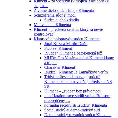
Kliment – za všetkým (v mojich 3 knihách) si
stojím…
Životné dielo sudcu Juraja Klimenta
Schizofrénia súdnej moci
Sudca a jeho zrkadlo
Motív sudcu Klimenta
Kliment – predseda senátu, ktorý sa nevie
kontrolovať
Klamstvá a polopravdy sudcu Klimenta
Juraj Koza a Martin Daňo
Fico vs. Kliment
„Sudca“ Kliment a patologická lož
MUDr. Oto Vozár – sudca Kliment klame
a trepe!
Charakter Kliment
„sudca“ Kliment: Ja Lamačkovi verím
Tridsiate šieste klamstvo, „sudcu“
Klimenta z neho usvedčuje Predseda NS
SR
Kliment – „sudca“ bez právomoci
… s Hatalom sme súdili vraha. Bol som
presvedčený …
normálni recidivisti „sudcu“ Klimenta
Socialistický aj demokratický súd
Demokratický rozsudok sudcu Klimenta