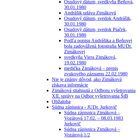
Osudový dátum, svedkyňa Beňová,
30.01.1980
Andrášik udáva Zimákovú
Osudový dátum, svedok Andrášik,
30.01.1980
Osudový dátum, svedok Piaček,
30.01.1980
Podľa popisu Andrášika a Beňovej
bola zadovážená fotografia MUDr.
Zimákovej
svedkyňa Viera Zimáková,
19.02.1980
medička Zimáková – prepis
zvukového záznamu 22.02.1980
Nie je známy dôvod, ako Zimáková
získava informácie
Zimáková stiahnutá z Odboru vyšetrovania
XII. správy na Odbor vyšetrovania ŠtB
Obžaloba
Súdna zápisnica - JUDr. Jurkovič
Súdna zápisnica Zimáková –
Vozárová 17.02. – 08.03.1983
Jurkovič
Súdna zápisnica Zimáková –
Vozárová 1/2