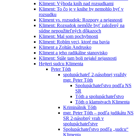
Kliment: Výhoda kníh nad rozsudkami
Kliment: To čo je v knihe by nemohlo byť v
rozsudku
Kliment vs. rozsudok: Rozpory a nejasnosti
Kliment: Rozsudok nemôže byť založený na
súdne nepoužiteľných dôkazoch
Kliment: Mal som pochybnosti
Kliment: Robím veci, ktoré ma bavia
Kliment a Zoltán Andrusko
Kliment a jeho radikálne stanovisko
Kliment: Stále tam boli nejaké nejasnosti
Hejteri sudcu Klimenta
Peter Tóth
spolupáchateľ 2-násobnej vraždy
mgr. Peter Tóth
Spolupáchateľstvo podľa NS
SR
Tóth a spolupáchateľstvo
Tóth o klamstvach Klimenta
Kriminálnik Tóth
mgr. Peter Tóth – podľa judikátu NS
SR 2-násobný vrah v
spolupáchateľstve
Spolupáchateľstvo podľa „sudcu“
Klimenta