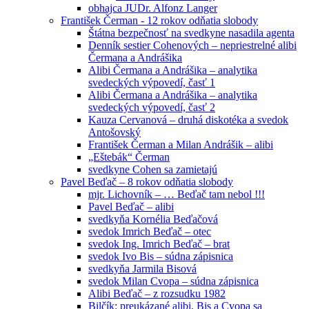
obhajca JUDr. Alfonz Langer
František Čerman - 12 rokov odňatia slobody
Štátna bezpečnosť na svedkyne nasadila agenta
Denník sestier Cohenových – nepriestrelné alibi
Čermana a Andrášika
Alibi Čermana a Andrášika – analytika
svedeckých výpovedí, časť 1
Alibi Čermana a Andrášika – analytika
svedeckých výpovedí, časť 2
Kauza Cervanová – druhá diskotéka a svedok
Antošovský
František Čerman a Milan Andrášik – alibi
„Eštebák“ Čerman
svedkyne Cohen sa zamietajú
Pavel Beďač – 8 rokov odňatia slobody
mjr. Lichovník – … Beďač tam nebol !!!
Pavel Beďač – alibi
svedkyňa Kornélia Beďačová
svedok Imrich Beďač – otec
svedok Ing. Imrich Beďač – brat
svedok Ivo Bis – súdna zápisnica
svedkyňa Jarmila Bisová
svedok Milan Cvopa – súdna zápisnica
Alibi Beďač – z rozsudku 1982
Bilčík: preukázané alibi, Bis a Cvopa sa