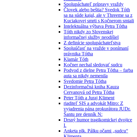
Spolupáchateľ prípravy vraždy
Človek alebo beštia? Svedok Tóth
sa na súde kajal, ale v Threeme sa z
Kuciakovej smrti s Kočnerom smiali
Intelektuálna výbava Petra Tótha
Tóth nikdy zo Slovenskej
informačnej služby neodišiel
Z definície spolupáchateľstva
Spoluúčasť na vražde v ponímaní
právnika Tótha
Klamár Tóth
Kočner nechal sledovať sudcu
Podvod z dielne Petra Tótha – farba
auta sa nikdy nemenila
Svedomie Petra Tótha
Dezinformačná kniha Kauza
Cervanová od Petra Tótha
Peter Tóth a Juraj Kliment
riaditeľ SIS a advokát Mitro: Z
vyjadrenia pána prokurátora JUDr.
Šantu pre denník N:
Drsný humor tragikomickej dvojice
I.
Anketa plk. Pálku očami „sudcu“
Klimenta