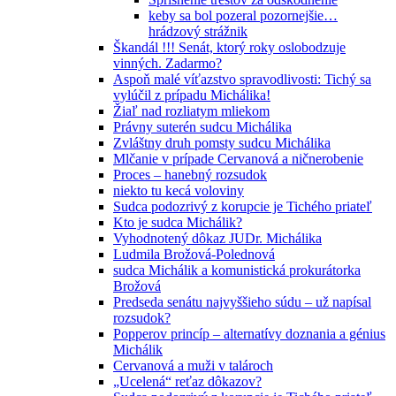
keby sa bol pozeral pozornejšie…
hrádzový strážnik
Škandál !!! Senát, ktorý roky oslobodzuje
vinných. Zadarmo?
Aspoň malé víťazstvo spravodlivosti: Tichý sa
vylúčil z prípadu Michálika!
Žiaľ nad rozliatym mliekom
Právny suterén sudcu Michálika
Zvláštny druh pomsty sudcu Michálika
Mlčanie v prípade Cervanová a ničnerobenie
Proces – hanebný rozsudok
niekto tu kecá voloviny
Sudca podozrivý z korupcie je Tichého priateľ
Kto je sudca Michálik?
Vyhodnotený dôkaz JUDr. Michálika
Ludmila Brožová-Polednová
sudca Michálik a komunistická prokurátorka
Brožová
Predseda senátu najvyššieho súdu – už napísal
rozsudok?
Popperov princíp – alternatívy doznania a génius
Michálik
Cervanová a muži v talároch
„Ucelená“ reťaz dôkazov?