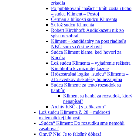
zrkadla
Po publikovaní "našich" kníh zostali ticho
– sudca Kliment – Postoj
Čerman a hlúposti sudcu Klimenta
5x lož sudcu Klimenta
Robert Kirchhoff: Audiokazetu nik zo
spisu nezobral.
Kliment – kandidatúry na post riaditeľa
NBÚ som sa čestne zbavil
Sudca Kliment klame, keď hovorí za
Kocúra
Lož sudcu Klimenta – vyjadrenie režiséra
Kirchhoffa k zmiznutej kazete
Hrôzostrašná logika „sudcu“ Klimenta –
315 svedkov diskotéky ho nezaujíma
Sudca Kliment: za tento rozsudok sa
hanbím
Kliment sa hanbí za rozsudok, ktorý
nenapísal?
Archív KSČ aj s „dôkazom“
Lož sudcu Klimenta č. 28 – múdrosti
matematickej hlúposti
„Sudca“ Kliment: Do rozsudku sme nemohli
zasahovať
Omyl? Nie! Je to falošný dôkaz!