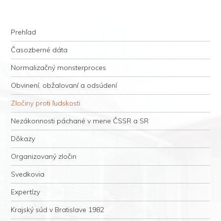
kauzacervanova.sk
Najdlhšie trvajúci, dodnes nevyjasnený súdny proces v dejnách slovenskej
Navigation
justície
Skip to content
Prehľad
Časozberné dáta
Normalizačný monsterproces
Obvinení, obžalovaní a odsúdení
Zločiny proti ľudskosti
Nezákonnosti páchané v mene ČSSR a SR
Dôkazy
Organizovaný zločin
Svedkovia
Expertízy
Krajský súd v Bratislave 1982