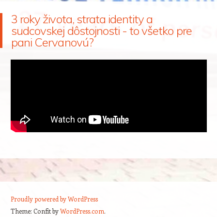
3 roky života, strata identity a
sudcovskej dôstojnosti - to všetko pre
pani Cervanovú?
Proudly powered by WordPress
Theme: Confit by
WordPress.com
.