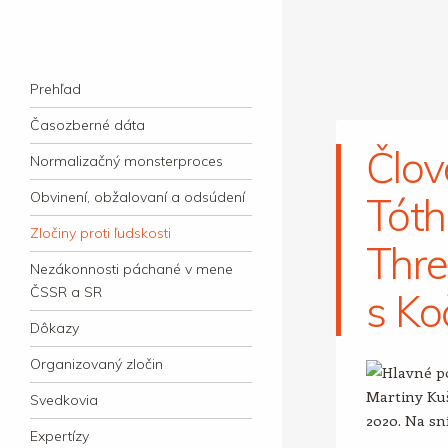
kauzacervanova.sk
Najdlhšie trvajúci, dodnes nevyjasnený
Navigation
súdny proces v dejnách slovenskej justície
Skip to content
Prehľad
Časozberné dáta
Člov
Normalizačný monsterproces
Obvinení, obžalovaní a odsúdení
Tóth
Zločiny proti ľudskosti
Thre
Nezákonnosti páchané v mene
ČSSR a SR
s Ko
Dôkazy
Organizovaný zločin
Svedkovia
Expertízy