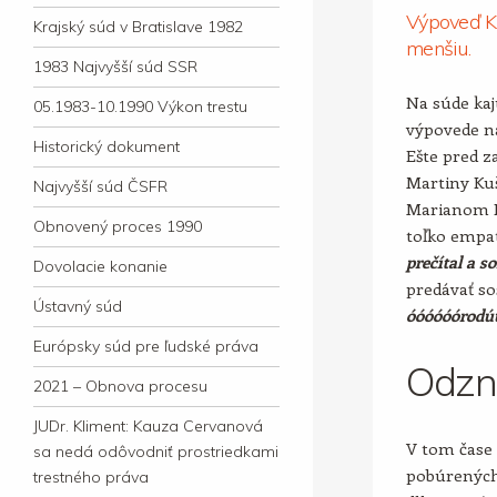
Výpoveď Ko
Krajský súd v Bratislave 1982
menšiu.
1983 Najvyšší súd SSR
Na súde kaj
05.1983-10.1990 Výkon trestu
výpovede n
Historický dokument
Ešte pred z
Martiny Kuš
Najvyšší súd ČSFR
Marianom K
Obnovený proces 1990
toľko empat
prečítal a s
Dovolacie konanie
predávať so
Ústavný súd
óóóóóórodúú
Európsky súd pre ľudské práva
Odzn
2021 – Obnova procesu
JUDr. Kliment: Kauza Cervanová
V tom čase 
sa nedá odôvodniť prostriedkami
pobúrených
trestného práva