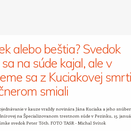
ek alebo beštia? Svedok
 sa na súde kajal, ale v
eme sa z Kuciakovej smrt
čnerom smiali