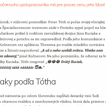
čnerovho spolupracovníka má pre proces cenu, jeho ľútosť
úcnik, v súkromí posmeškár. Peter Tóth si počas svojej včerajšej
a Špecializovanom trestnom súde v Pezinku sypal popol na hla
ačiatkom prišiel k rodičom zavraždenej dvojice Jána Kuciaka a
nírovej a potichu sa im ospravedlnil. Podľa jeho komunikácie s
očnerom cez aplikáciu Threema po vražde mladého novinára
ie a ľútosti nepociťoval.
„A už z neho urobili svätca. Všetko som
om zdesený,“
písal Kočnerovi. Na jeho poznámku, že odteraz sa 
šky Kuciaka, Tóth reagoval:
„😂😂😂 Svätý Kuciak,
úúúúj zááá nááááás 😇🙏.“
aky podľa Tótha
už námestia po celom Slovensku zapĺňali desiatky tisíc ľudí
 ohavnou vraždou a znechutených vládou, ktorá dala priestor 