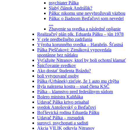
psychiater Pálka
Slabý článok Andrášik?
Pálka: nikomu sme nevyhrožovali väzbou
Pálka: o žiadnom Beďačovi som nevedel
…
Zbavenie sa svedka a následné opíjanie
Realizačný plán plk. Eduarda Pálku – jún 1978
V cele predbežného zadržania
Výroba korunného svedka – Harabrín, Šťastná
Pálka Pješčakovi: Zimáková vypovedala
spontánne bez nátlaku
Vyťažujte Nitranov, ktorí by boli ochotní klamať
Špicľovanie svedkov
Ako dostať študenta Brázdu?
boli vytypované osoby
Pálka (Urbánek) zisťuje, že 1 auto mu chýba
Byla nalezena kostra – snad člena KSČ
Pálka – klamstvo pred federálnym súdom
Bolero ministra Kaliňáka
Udavač Pálka krivo prisahal
svedok Antošovský o Beďačovi
Boľševická rodina Eduarda Pálku
Udavač Pálka – rozsudok
surovci, psychopati a sadisti
Akcia VILIK odkryla Nitranov