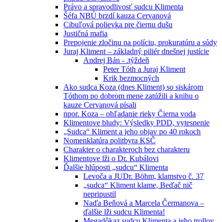
Právo a spravodlivosť sudcu Klimenta
Šéfa NBÚ brzdí kauza Cervanová
Cibuľová polievka pre čiernu dušu
Justičná mafia
Prepojenie zločinu na políciu, prokuratúru a súdy
Juraj Kliment – základný piliér dnešnej justície
Andrej Bán - .týždeň
Peter Tóth a Juraj Kliment
Krik bezmocných
Ako sudca Koza (dnes Kliment) so siskárom
Tóthom po dobrom mene zatúžili a knihu o
kauze Cervanová písali
npor. Koza – ohľadanie rieky Čierna voda
Klimentove bludy: Výsledky PDD, vytesnenie
„Sudca“ Kliment a jeho objav po 40 rokoch
Nomenklatúra politbyra KSČ
Charakter o charakteroch bez charakteru
Klimentove lži o Dr. Kubálovi
Ďalšie hlúposti „sudcu“ Klimenta
Levoča a JUDr. Böhm, klamstvo č. 37
„sudca“ Kliment klame, Beďač nič
nepripustil
Naďa Beňová a Marcela Čermanova –
ďalšie lži sudcu Klimenta!
Megadôkaz sudcu Klimenta a jeho trollov