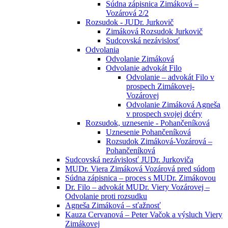
Súdna zápisnica Zimáková –
Vozárová 2/2
Rozsudok - JUDr. Jurkovič
Zimáková Rozsudok Jurkovič
Sudcovská nezávislosť
Odvolania
Odvolanie Zimáková
Odvolanie advokát Filo
Odvolanie – advokát Filo v
prospech Zimákovej-
Vozárovej
Odvolanie Zimáková Agneša
v prospech svojej dcéry
Rozsudok, uznesenie - Pohančeníková
Uznesenie Pohančeníková
Rozsudok Zimáková-Vozárová –
Pohančeníková
Sudcovská nezávislosť JUDr. Jurkoviča
MUDr. Viera Zimáková Vozárová pred súdom
Súdna zápisnica – proces s MUDr. Zimákovou
Dr. Filo – advokát MUDr. Viery Vozárovej –
Odvolanie proti rozsudku
Agneša Zimáková – sťažnosť
Kauza Cervanová – Peter Vačok a výsluch Viery
Zimákovej