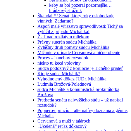
keby sa bol pozeral pozornejšie…
hrádzový strážnik
Škandál !!! Senát, ktorý roky oslobodzuje
vinných. Zadarmo?
Aspoň malé víťazstvo spravodlivosti: Tichý sa
vylúčil z prípadu Michálika!
Žiaľ nad rozliatym mliekom
Právny suterén sudcu Michálika
Zvláštny druh pomsty sudcu Michálika
Mlčanie v prípade Cervanová a ničnerobenie
Proces – hanebný rozsudok
niekto tu kecá voloviny
Sudca podozrivý z korupcie je Tichého priateľ
Kto je sudca Michálik?
Vyhodnotený dôkaz JUDr. Michálika
Ludmila Brožová-Polednová
sudca Michálik a komunistická prokurátorka
Brožová
Predseda senátu najvyššieho súdu – už napísal
rozsudok?
Popperov princíp – alternatívy doznania a génius
Michálik
Cervanová a muži v talároch
„Ucelená“ reťaz dôkazov?