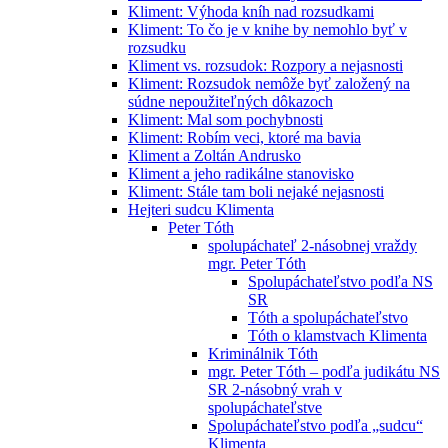
Kliment: Výhoda kníh nad rozsudkami
Kliment: To čo je v knihe by nemohlo byť v
rozsudku
Kliment vs. rozsudok: Rozpory a nejasnosti
Kliment: Rozsudok nemôže byť založený na
súdne nepoužiteľných dôkazoch
Kliment: Mal som pochybnosti
Kliment: Robím veci, ktoré ma bavia
Kliment a Zoltán Andrusko
Kliment a jeho radikálne stanovisko
Kliment: Stále tam boli nejaké nejasnosti
Hejteri sudcu Klimenta
Peter Tóth
spolupáchateľ 2-násobnej vraždy
mgr. Peter Tóth
Spolupáchateľstvo podľa NS
SR
Tóth a spolupáchateľstvo
Tóth o klamstvach Klimenta
Kriminálnik Tóth
mgr. Peter Tóth – podľa judikátu NS
SR 2-násobný vrah v
spolupáchateľstve
Spolupáchateľstvo podľa „sudcu“
Klimenta