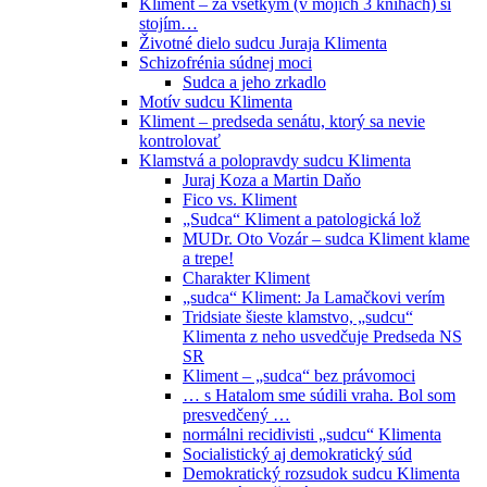
Kliment – za všetkým (v mojich 3 knihách) si
stojím…
Životné dielo sudcu Juraja Klimenta
Schizofrénia súdnej moci
Sudca a jeho zrkadlo
Motív sudcu Klimenta
Kliment – predseda senátu, ktorý sa nevie
kontrolovať
Klamstvá a polopravdy sudcu Klimenta
Juraj Koza a Martin Daňo
Fico vs. Kliment
„Sudca“ Kliment a patologická lož
MUDr. Oto Vozár – sudca Kliment klame
a trepe!
Charakter Kliment
„sudca“ Kliment: Ja Lamačkovi verím
Tridsiate šieste klamstvo, „sudcu“
Klimenta z neho usvedčuje Predseda NS
SR
Kliment – „sudca“ bez právomoci
… s Hatalom sme súdili vraha. Bol som
presvedčený …
normálni recidivisti „sudcu“ Klimenta
Socialistický aj demokratický súd
Demokratický rozsudok sudcu Klimenta