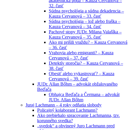
akademická pôda – Kauza Cervanová –
32. časť
Súdna psychológia a súdna dekadencia –
Kauza Cervanová – 33. časť
Súdna psychológia – lož alebo fraška –
Kauza Cervanová – 34. časť
Pachové stopy JUDr. Milana Valašíka –
Kauza Cervanová – 35. časť
Ako mi prišili vraždu? – Kauza Cervanová
– 36. časť
Vrahovia alebo emigranti? – Kauza
Cervanová – 37. časť
Detektív storočia? – Kauza Cervanová –
38. časť
Obesiť alebo vykastrovať? – Kauza
Cervanová – 39. časť
JUDr. Allan Bőhm – advokát obžalovaného
Beďača
Obhajca Beďača a Čermana – advokát
JUDr. Allan Bőhm
Juraj Lachmann – 4 roky odňatia slobody
Policajný kolaborant Lachmann?
Ako prebiehalo spracovanie Lachmanna, tzv.
korunného svedka?
„svedok“ a obvinený Juro Lachmann pred