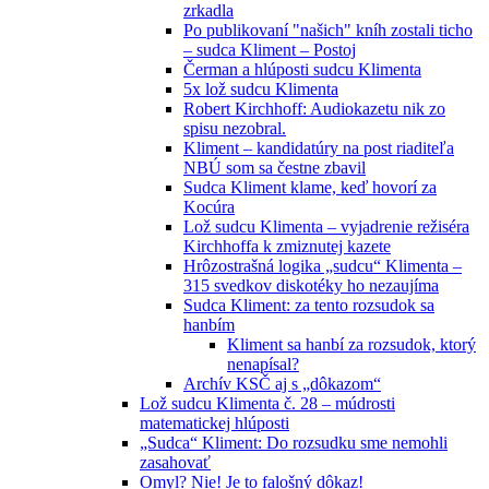
zrkadla
Po publikovaní "našich" kníh zostali ticho
– sudca Kliment – Postoj
Čerman a hlúposti sudcu Klimenta
5x lož sudcu Klimenta
Robert Kirchhoff: Audiokazetu nik zo
spisu nezobral.
Kliment – kandidatúry na post riaditeľa
NBÚ som sa čestne zbavil
Sudca Kliment klame, keď hovorí za
Kocúra
Lož sudcu Klimenta – vyjadrenie režiséra
Kirchhoffa k zmiznutej kazete
Hrôzostrašná logika „sudcu“ Klimenta –
315 svedkov diskotéky ho nezaujíma
Sudca Kliment: za tento rozsudok sa
hanbím
Kliment sa hanbí za rozsudok, ktorý
nenapísal?
Archív KSČ aj s „dôkazom“
Lož sudcu Klimenta č. 28 – múdrosti
matematickej hlúposti
„Sudca“ Kliment: Do rozsudku sme nemohli
zasahovať
Omyl? Nie! Je to falošný dôkaz!