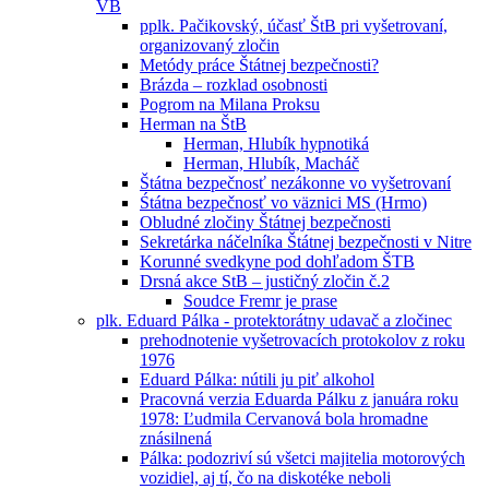
VB
pplk. Pačikovský, účasť ŠtB pri vyšetrovaní,
organizovaný zločin
Metódy práce Štátnej bezpečnosti?
Brázda – rozklad osobnosti
Pogrom na Milana Proksu
Herman na ŠtB
Herman, Hlubík hypnotiká
Herman, Hlubík, Macháč
Štátna bezpečnosť nezákonne vo vyšetrovaní
Śtátna bezpečnosť vo väznici MS (Hrmo)
Obludné zločiny Štátnej bezpečnosti
Sekretárka náčelníka Štátnej bezpečnosti v Nitre
Korunné svedkyne pod dohľadom ŠTB
Drsná akce StB – justičný zločin č.2
Soudce Fremr je prase
plk. Eduard Pálka - protektorátny udavač a zločinec
prehodnotenie vyšetrovacích protokolov z roku
1976
Eduard Pálka: nútili ju piť alkohol
Pracovná verzia Eduarda Pálku z januára roku
1978: Ľudmila Cervanová bola hromadne
znásilnená
Pálka: podozriví sú všetci majitelia motorových
vozidiel, aj tí, čo na diskotéke neboli