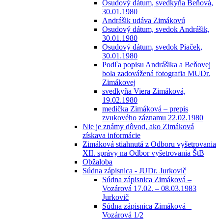
Osudový dátum, svedkyňa Beňová,
30.01.1980
Andrášik udáva Zimákovú
Osudový dátum, svedok Andrášik,
30.01.1980
Osudový dátum, svedok Piaček,
30.01.1980
Podľa popisu Andrášika a Beňovej
bola zadovážená fotografia MUDr.
Zimákovej
svedkyňa Viera Zimáková,
19.02.1980
medička Zimáková – prepis
zvukového záznamu 22.02.1980
Nie je známy dôvod, ako Zimáková
získava informácie
Zimáková stiahnutá z Odboru vyšetrovania
XII. správy na Odbor vyšetrovania ŠtB
Obžaloba
Súdna zápisnica - JUDr. Jurkovič
Súdna zápisnica Zimáková –
Vozárová 17.02. – 08.03.1983
Jurkovič
Súdna zápisnica Zimáková –
Vozárová 1/2