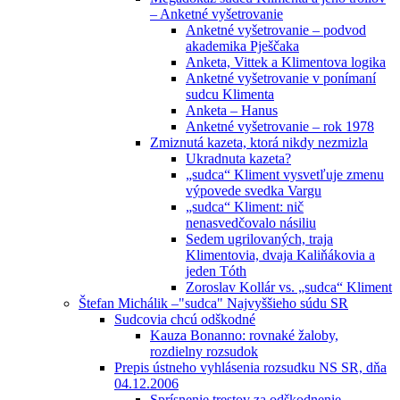
– Anketné vyšetrovanie
Anketné vyšetrovanie – podvod
akademika Pješčaka
Anketa, Vittek a Klimentova logika
Anketné vyšetrovanie v ponímaní
sudcu Klimenta
Anketa – Hanus
Anketné vyšetrovanie – rok 1978
Zmiznutá kazeta, ktorá nikdy nezmizla
Ukradnuta kazeta?
„sudca“ Kliment vysvetľuje zmenu
výpovede svedka Vargu
„sudca“ Kliment: nič
nenasvedčovalo násiliu
Sedem ugrilovaných, traja
Klimentovia, dvaja Kaliňákovia a
jeden Tóth
Zoroslav Kollár vs. „sudca“ Kliment
Štefan Michálik –"sudca" Najvyššieho súdu SR
Sudcovia chcú odškodné
Kauza Bonanno: rovnaké žaloby,
rozdielny rozsudok
Prepis ústneho vyhlásenia rozsudku NS SR, dňa
04.12.2006
Sprísnenie trestov za odškodnenie