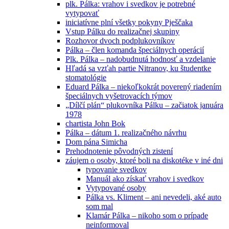
plk. Pálka: vrahov i svedkov je potrebné
vytypovať
iniciatívne plní všetky pokyny Pješčaka
Vstup Pálku do realizačnej skupiny
Rozhovor dvoch podplukovníkov
Pálka – člen komanda špeciálnych operácií
Plk. Pálka – nadobudnutá hodnosť a vzdelanie
Hľadá sa vzťah partie Nitranov, ku študentke
stomatológie
Eduard Pálka – niekoľkokrát poverený riadením
špeciálnych vyšetrovacích týmov
„Dílčí plán“ plukovníka Pálku – začiatok januára
1978
chartista John Bok
Pálka – dátum 1. realizačného návrhu
Dom pána Simicha
Prehodnotenie pôvodných zistení
záujem o osoby, ktoré boli na diskotéke v iné dni
typovanie svedkov
Manuál ako získať vrahov i svedkov
Vytypované osoby
Pálka vs. Kliment – ani nevedeli, aké auto
som mal
Klamár Pálka – nikoho som o prípade
neinformoval