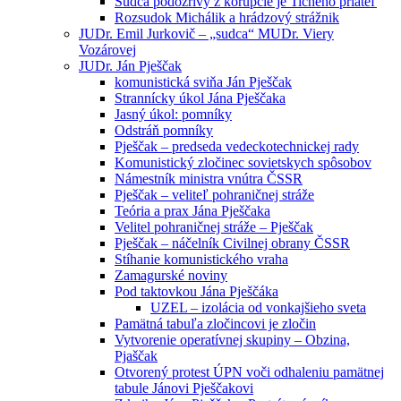
Sudca podozrivý z korupcie je Tichého priateľ
Rozsudok Michálik a hrádzový strážnik
JUDr. Emil Jurkovič – „sudca“ MUDr. Viery
Vozárovej
JUDr. Ján Pješčak
komunistická sviňa Ján Pješčak
Strannícky úkol Jána Pješčaka
Jasný úkol: pomníky
Odstráň pomníky
Pješčak – predseda vedeckotechnickej rady
Komunistický zločinec sovietskych spôsobov
Námestník ministra vnútra ČSSR
Pješčak – veliteľ pohraničnej stráže
Teória a prax Jána Pješčaka
Velitel pohraničnej stráže – Pješčak
Pješčak – náčelník Civilnej obrany ČSSR
Stíhanie komunistického vraha
Zamagurské noviny
Pod taktovkou Jána Pješčáka
UZEL – izolácia od vonkajšieho sveta
Pamätná tabuľa zločincovi je zločin
Vytvorenie operatívnej skupiny – Obzina,
Pjaščak
Otvorený protest ÚPN voči odhaleniu pamätnej
tabule Jánovi Pješčakovi