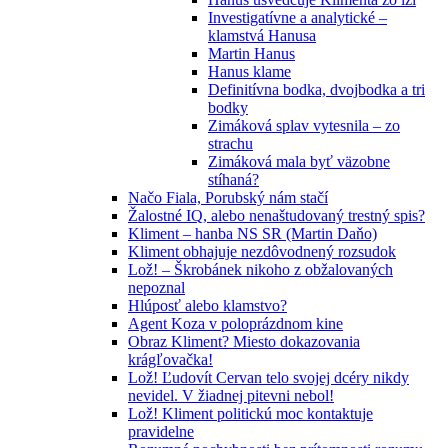
Investigatívne a analytické –
klamstvá Hanusa
Martin Hanus
Hanus klame
Definitívna bodka, dvojbodka a tri
bodky
Zimáková splav vytesnila – zo
strachu
Zimáková mala byť väzobne
stíhaná?
Načo Fiala, Porubský nám stačí
Žalostné IQ, alebo nenaštudovaný trestný spis?
Kliment – hanba NS SR (Martin Daňo)
Kliment obhajuje nezdôvodnený rozsudok
Lož! – Škrobánek nikoho z obžalovaných
nepoznal
Hlúposť alebo klamstvo?
Agent Koza v poloprázdnom kine
Obraz Kliment? Miesto dokazovania
krágľovačka!
Lož! Ľudovít Cervan telo svojej dcéry nikdy
nevidel. V žiadnej pitevni nebol!
Lož! Kliment politickú moc kontaktuje
pravidelne