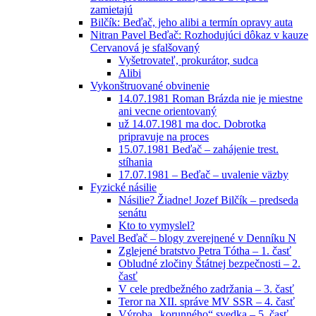
zamietajú
Bilčík: Beďač, jeho alibi a termín opravy auta
Nitran Pavel Beďač: Rozhodujúci dôkaz v kauze
Cervanová je sfalšovaný
Vyšetrovateľ, prokurátor, sudca
Alibi
Vykonštruované obvinenie
14.07.1981 Roman Brázda nie je miestne
ani vecne orientovaný
už 14.07.1981 ma doc. Dobrotka
pripravuje na proces
15.07.1981 Beďač – zahájenie trest.
stíhania
17.07.1981 – Beďač – uvalenie väzby
Fyzické násilie
Násilie? Žiadne! Jozef Bilčík – predseda
senátu
Kto to vymyslel?
Pavel Beďač – blogy zverejnené v Denníku N
Zglejené bratstvo Petra Tótha – 1. časť
Obludné zločiny Štátnej bezpečnosti – 2.
časť
V cele predbežného zadržania – 3. časť
Teror na XII. správe MV SSR – 4. časť
Výroba „korunného“ svedka – 5. časť