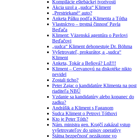
Kompilácie eštebáckej tvorivosti
Akcia uzol a „sudca“ Kliment
„Prestriekané“ auto?
Anketa Pálku podľa Klimenta a Tótha
Vlastníctvo – trestná činnosť Pavla
Beďača
Kliment: Väzenská agentúra o Pavlovi
Beďačovi
„sudca“ Kliment dehonestuje Dr. Böhma
Vyšetrovateľ, prokurátor, a „sudca“
Kliment
Anketa, Tokár a Beňová? Lož!!!
Kliment – Cervanovú na diskotéke nikto
nevidel
Zostali ticho?
Peter Zajac o kandidatúre Klimenta na post
riaditeľa NBÚ
Vzdanie sa kandidatúry alebo kopanec do
zadku?
Andrášik a Kliment s Faganom
Sudca Kliment o Petrovi Tóthovi
Kto je Peter Tóth?
Nám. ministra gen. Krajčí zakázal vstup
vyšetrovateľov do spisov operatívy
Štátna bezpečnosť nezákonne vo