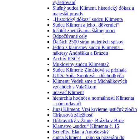
vyšetrovaní
Slušný sudca Kliment, historický dôkaz a
majestát pravdy
„Historický dôkaz“ sudcu Klimenta
Sudca Kliment a jeho „dôverníci“
Inštitút zneužívania štátnej moci
Odpočúvané cely
Ďalších 2500 strán utajených spisov
Jedno z klamstiev sudcu Klimenta –
nákresy Andrášika a Brázdu
Archív KSČ?
Mukloviny sudcu Klimenta?
Sudca Kliment: Zimáková sa priznala
JUDr. Soňa Smolová – dôchodkyňa
Kliment: Vedeli sme o Michálikových
vzťahoch s Valašíkom
udavač Kliment
hierarchia hodnôt a normálnosti Klimenta
– páni udavači
Juraj Kliment: Vraj kryjeme justičný zločin
Cirkusová záležitosť
Dúbravický v Žiline, Brázda v Brne
Klamstvo „sudcu“ Klimenta č. 15
Benefity, Elán a Antošovský
sudca Kliment – ráno sa pozerám do