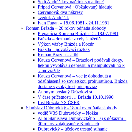
Sedí Andrášikov náčrtok s realitou?
Prípad Cervanová : Obžalovaný hladuje
Cervanová: dva nákresy
svedok Andrášik
Ivan Fagan – 18.06.1981.-.24.11.1981
Roman Brázda – 20 rokov odňatia slobody
Preparácia Romana Brázdu 15.-18.07.1981
Brázda – doznanie z cely Janžetiča
Výkon väzby Brázda a Kocúr
Brázda – povolávací rozkaz
Roman Brázda – alibi
Kauza Cervanová – Brázdovi podávali drogy,
liekmi vyvolávali depresiu a manipulovali ho k
samovražde
Kauza Cervanová – vec je dohodnutá a
odsúhlasená so sovietskou prokuratúrou, Brázda
dostane vysoký trest, nie povraz
Anonym poslaný Brázdovi st.
V čase príčetnosti … Brázda 10.10.1990
List Brázda NS ČSFR
Stanislav Dúbravický - 18 rokov odňatia slobody
vodič V3S Dubravický – Nožka
Alibi Stanislava Dubravického – aj s dôkazmi –
30 rokov zatajované v Kaniciach
Dubravický – účelové trestné stíhanie