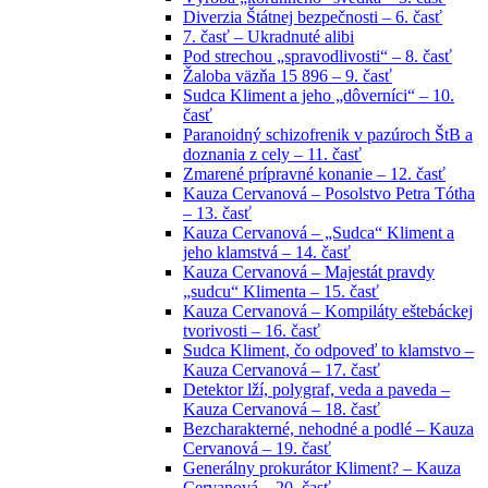
Diverzia Štátnej bezpečnosti – 6. časť
7. časť – Ukradnuté alibi
Pod strechou „spravodlivosti“ – 8. časť
Žaloba väzňa 15 896 – 9. časť
Sudca Kliment a jeho „dôverníci“ – 10.
časť
Paranoidný schizofrenik v pazúroch ŠtB a
doznania z cely – 11. časť
Zmarené prípravné konanie – 12. časť
Kauza Cervanová – Posolstvo Petra Tótha
– 13. časť
Kauza Cervanová – „Sudca“ Kliment a
jeho klamstvá – 14. časť
Kauza Cervanová – Majestát pravdy
„sudcu“ Klimenta – 15. časť
Kauza Cervanová – Kompiláty eštebáckej
tvorivosti – 16. časť
Sudca Kliment, čo odpoveď to klamstvo –
Kauza Cervanová – 17. časť
Detektor lží, polygraf, veda a paveda –
Kauza Cervanová – 18. časť
Bezcharakterné, nehodné a podlé – Kauza
Cervanová – 19. časť
Generálny prokurátor Kliment? – Kauza
Cervanová – 20. časť