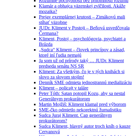
Rozumné pochybnosti bez prítomnosti rozumu
Klamár a obhajca väzenskej zvlčilosti. Akáže
mozaika?
Prejav exemplárnej krutosti – Zimákovú mali
stíhať väzobne
JUDr. Kliment v Postoji – Beňová usvedčovala
Čermana?
Kliment, Postoj – psychológovia, psychiatri a
Brázda
„Sudca“ Kliment – človek princípov a zásad,
ktoré iní ľudia nemajú
Ja som už od prírody taký … JUDr. Kliment
predseda senátu NS SR
Kliment: Za všetkým, čo je v tých knihách si
slovo za slovom stojím!
Denník SME odmieta jednostrannú medializáciu
Kliment – policajt v taláre
Peter Tóth: Satan potopil Kozu, aby sa nestal
Generálnym prokurátorom
Martin Mojžiš: Kliment klamal pred výborom
SME-čko odmietlo nekorektnú žurnalistiku
Sudca Juraj Kliment. Cap generálnym
prokurátorom?
Sudca Kliment, hlavný autor troch kníh o kauze
Cervanová