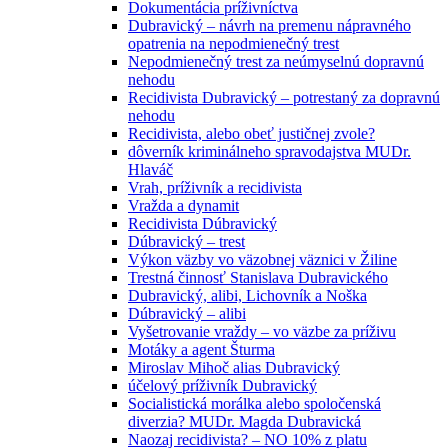
Dokumentácia príživníctva
Dubravický – návrh na premenu nápravného
opatrenia na nepodmienečný trest
Nepodmienečný trest za neúmyselnú dopravnú
nehodu
Recidivista Dubravický – potrestaný za dopravnú
nehodu
Recidivista, alebo obeť justičnej zvole?
dôverník kriminálneho spravodajstva MUDr.
Hlaváč
Vrah, príživník a recidivista
Vražda a dynamit
Recidivista Dúbravický
Dúbravický – trest
Výkon väzby vo väzobnej väznici v Žiline
Trestná činnosť Stanislava Dubravického
Dubravický, alibi, Lichovník a Noška
Dúbravický – alibi
Vyšetrovanie vraždy – vo väzbe za príživu
Motáky a agent Šturma
Miroslav Mihoč alias Dubravický
účelový príživník Dubravický
Socialistická morálka alebo spoločenská
diverzia? MUDr. Magda Dubravická
Naozaj recidivista? – NO 10% z platu