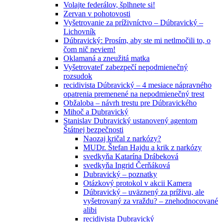
Volajte federálov, šplhnete si!
Zervan v pohotovosti
Vyšetrovanie za príživníctvo – Dúbravický –
Lichovník
Dúbravický: Prosím, aby ste mi netlmočili to, o
čom nič neviem!
Oklamaná a zneužitá matka
Vyšetrovateľ zabezpečí nepodmienečný
rozsudok
recidivista Dúbravický – 4 mesiace nápravného
opatrenia premenené na nepodmienečný trest
Obžaloba – návrh trestu pre Dúbravického
Mihoč a Dubravický
Stanislav Dubravický ustanovený agentom
Štátnej bezpečnosti
Naozaj kričal z narkózy?
MUDr. Štefan Hajdu a krik z narkózy
svedkyňa Katarína Drábeková
svedkyňa Ingrid Čerňáková
Dubravický – poznatky
Otázkový protokol v akcii Kamera
Dúbravický – uväznený za príživu, ale
vyšetrovaný za vraždu? – znehodnocované
alibi
recidivista Dubravický