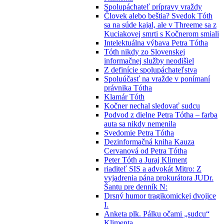
Spolupáchateľ prípravy vraždy
Človek alebo beštia? Svedok Tóth
sa na súde kajal, ale v Threeme sa z
Kuciakovej smrti s Kočnerom smiali
Intelektuálna výbava Petra Tótha
Tóth nikdy zo Slovenskej
informačnej služby neodišiel
Z definície spolupáchateľstva
Spoluúčasť na vražde v ponímaní
právnika Tótha
Klamár Tóth
Kočner nechal sledovať sudcu
Podvod z dielne Petra Tótha – farba
auta sa nikdy nemenila
Svedomie Petra Tótha
Dezinformačná kniha Kauza
Cervanová od Petra Tótha
Peter Tóth a Juraj Kliment
riaditeľ SIS a advokát Mitro: Z
vyjadrenia pána prokurátora JUDr.
Šantu pre denník N:
Drsný humor tragikomickej dvojice
I.
Anketa plk. Pálku očami „sudcu“
Klimenta