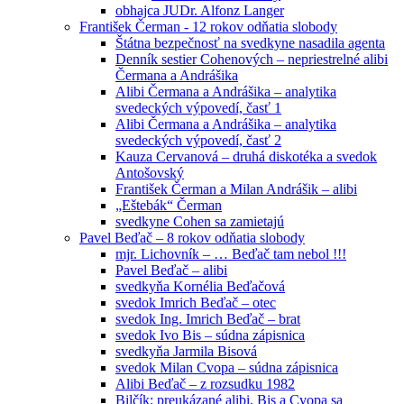
obhajca JUDr. Alfonz Langer
František Čerman - 12 rokov odňatia slobody
Štátna bezpečnosť na svedkyne nasadila agenta
Denník sestier Cohenových – nepriestrelné alibi
Čermana a Andrášika
Alibi Čermana a Andrášika – analytika
svedeckých výpovedí, časť 1
Alibi Čermana a Andrášika – analytika
svedeckých výpovedí, časť 2
Kauza Cervanová – druhá diskotéka a svedok
Antošovský
František Čerman a Milan Andrášik – alibi
„Eštebák“ Čerman
svedkyne Cohen sa zamietajú
Pavel Beďač – 8 rokov odňatia slobody
mjr. Lichovník – … Beďač tam nebol !!!
Pavel Beďač – alibi
svedkyňa Kornélia Beďačová
svedok Imrich Beďač – otec
svedok Ing. Imrich Beďač – brat
svedok Ivo Bis – súdna zápisnica
svedkyňa Jarmila Bisová
svedok Milan Cvopa – súdna zápisnica
Alibi Beďač – z rozsudku 1982
Bilčík: preukázané alibi, Bis a Cvopa sa