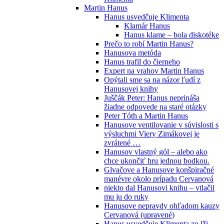
Martin Hanus
Hanus usvedčuje Klimenta
Klamár Hanus
Hanus klame – bola diskotéke
Prečo to robí Martin Hanus?
Hanusova metóda
Hanus trafil do čierneho
Expert na vrahov Martin Hanus
Opýtali sme sa na názor ľudí z
Hanusovej knihy
Juščák Peter: Hanus neprináša
žiadne odpovede na staré otázky
Peter Tóth a Martin Hanus
Hanusove ventilovanie v súvislosti s
výsluchmi Viery Zimákovej je
zvrátené …
Hanusov vlastný gól – alebo ako
chce ukončiť hru jednou bodkou.
Glvačove a Hanusove konšpiračné
manévre okolo prípadu Cervanová
niekto dal Hanusovi knihu – vtlačil
mu ju do ruky
Hanusove nepravdy ohľadom kauzy
Cervanová (upravené)
Hanus usvedčuje Klimenta zo lži