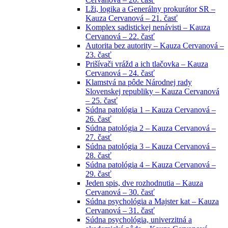
Lži, logika a Generálny prokurátor SR –
Kauza Cervanová – 21. časť
Komplex sadistickej nenávisti – Kauza
Cervanová – 22. časť
Autorita bez autority – Kauza Cervanová –
23. časť
Prišívači vrážd a ich tlačovka – Kauza
Cervanová – 24. časť
Klamstvá na pôde Národnej rady
Slovenskej republiky – Kauza Cervanová
– 25. časť
Súdna patológia 1 – Kauza Cervanová –
26. časť
Súdna patológia 2 – Kauza Cervanová –
27. časť
Súdna patológia 3 – Kauza Cervanová –
28. časť
Súdna patológia 4 – Kauza Cervanová –
29. časť
Jeden spis, dve rozhodnutia – Kauza
Cervanová – 30. časť
Súdna psychológia a Majster kat – Kauza
Cervanová – 31. časť
Súdna psychológia, univerzitná a