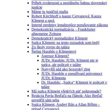
Príbeh zvrátenosti a morálneho bahna slovenskej
justície
Máme tu justičnú mafiu
Robert Kirchhoff o kauze Cervanová: Kauza
Kliment a spol.
Interné predpisy legalizujúce porušovanie zákona
Demokratická normalizácia – Frankfurter
allgemeine Zeitung
Demokratický normalizátor Kliment
Sudca Kliment: na tento rozsudok som hrdý
Zo školy rovno do talára
Štefan Harabín o Klimentovi
Agresor Kliment?
JUDr. Harabín: JUDr. Kliment nie je
sudca, ale policajt v taláre
Najvyšší súd ako boxerský ring
JUDr. Harabín o zneužívaní právomoci
JUDr. Klimenta
Dr. Harabín: „Sudca“ Kliment je policajt v
taláre
Má sudca Kliment všetkých päť pohromade?
Reakcia Pavla Beďača na článok: Ako Beďač
usvedčil sám seba
Sudca Kliment, Andrej Bán a Allan Bőhm –
prípad Cervanová