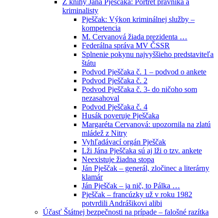
Z knihy Jána Pješčaka: Portrét právníka a
kriminalisty
Pješčak: Výkon kriminálnej služby –
kompetencia
M. Cervanová žiada prezidenta …
Federálna správa MV ČSSR
Splnenie pokynu najvyššieho predstaviteľa
štátu
Podvod Pješčaka č. 1 – podvod o ankete
Podvod Pješčaka č. 2
Podvod Pješčaka č. 3- do ničoho som
nezasahoval
Podvod Pješčaka č. 4
Husák poveruje Pješčaka
Margaréta Cervanová: upozornila na zlatú
mládež z Nitry
Vyhľadávací orgán Pješčak
Lži Jána Pješčaka sú aj lži o tzv. ankete
Neexistuje žiadna stopa
Ján Pješčak – generál, zločinec a literárny
klamár
Ján Pješčak – ja nič, to Pálka …
Pješčak – francúzky už v roku 1982
potvrdili Andrášikovi alibi
Účasť Štátnej bezpečnosti na prípade – falošné razítka