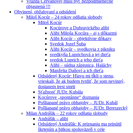
Vražda Cervanovej musí byť bezpodmienečne
objasnená !!!
Obvinení, obžalovaní a odsúdení
Miloš Kocúr – 24 rokov odňatia slobody
Miloš Kocúr
Kocúrove a Dubravického alibi
Alibi Miloša Kocúra – aj s dôkazmi
Alibi Kocúr – objektívne dôkazy
Svedok Jozef Šuba
Alibi Kocúr – svedkovia z pikniku
svedkyňa Luprichová a jej dieťa
svedok Luprich a jeho dieťa
Alibi – súdna zápisnica, Haláchy
Manželia Daňoví a ich dieťa
Odsúdený Kocúr: Hlavu mi tĺkli o stenu,
vrieskali, že ak budem tvrdiť, že som nevinný,
dostanem trest smrti
Sťažnosť JUDr. Kubála
Kocúrove „spontánne“ doznania
Pošliapané právo obhajoby – JUDr. Kubál
Pošliapané právo obhajoby – JUDr. Bereszecký
Milan Andrášik – 22 rokov odňatia slobody
Andrášik – alibi
Odsúdený Andrášik: K priznaniu ma prinútil
škrtením a bitkou spoluväzeň v cele