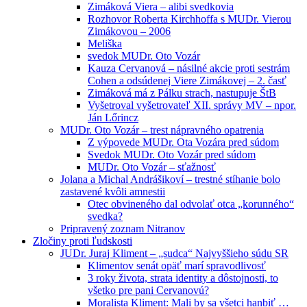
Zimáková Viera – alibi svedkovia
Rozhovor Roberta Kirchhoffa s MUDr. Vierou
Zimákovou – 2006
Meliška
svedok MUDr. Oto Vozár
Kauza Cervanová – násilné akcie proti sestrám
Cohen a odsúdenej Viere Zimákovej – 2. časť
Zimáková má z Pálku strach, nastupuje ŠtB
Vyšetroval vyšetrovateľ XII. správy MV – npor.
Ján Lőrincz
MUDr. Oto Vozár – trest nápravného opatrenia
Z výpovede MUDr. Ota Vozára pred súdom
Svedok MUDr. Oto Vozár pred súdom
MUDr. Oto Vozár – sťažnosť
Jolana a Michal Andrášikoví – trestné stíhanie bolo
zastavené kvôli amnestii
Otec obvineného dal odvolať otca „korunného“
svedka?
Pripravený zoznam Nitranov
Zločiny proti ľudskosti
JUDr. Juraj Kliment – „sudca“ Najvyššieho súdu SR
Klimentov senát opäť marí spravodlivosť
3 roky života, strata identity a dôstojnosti, to
všetko pre pani Cervanovú?
Moralista Kliment: Mali by sa všetci hanbiť …