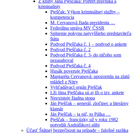
Z knihy Jána Pješčaka: Portrét právníka a
kriminalisty
Pješčak: Výkon kriminálnej služby –
kompetencia
M. Cervanová žiada prezidenta …
Federálna správa MV ČSSR
Splnenie pokynu najvyššieho predstaviteľa
štátu
Podvod Pješčaka č. 1 – podvod o ankete
Podvod Pješčaka č. 2
Podvod Pješčaka č. 3- do ničoho som
nezasahoval
Podvod Pješčaka č. 4
Husák poveruje Pješčaka
Margaréta Cervanová: upozornila na zlatú
mládež z Nitry
Vyhľadávací orgán Pješčak
Lži Jána Pješčaka sú aj lži o tzv. ankete
Neexistuje žiadna stopa
Ján Pješčak – generál, zločinec a literárny
klamár
Ján Pješčak – ja nič, to Pálka …
Pješčak – francúzky už v roku 1982
potvrdili Andrášikovi alibi
Účasť Štátnej bezpečnosti na prípade – falošné razítka