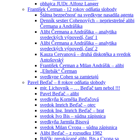
obhajca JUDr. Alfonz Langer
František Čerman - 12 rokov odňatia slobody
Štátna bezpečnosť na svedkyne nasadila agenta
Denník sestier Cohenových – nepriestrelné alibi
Čermana a Andrášika
Alibi Čermana a Andrášika – analytika
svedeckých výpovedí, časť 1
Alibi Čermana a Andrášika – analytika
svedeckých výpovedí, časť 2
Kauza Cervanová – druhá diskotéka a svedok
Antošovský
František Čerman a Milan Andrášik – alibi
„Eštebák“ Čerman
svedkyne Cohen sa zamietajú
Pavel Beďač – 8 rokov odňatia slobody
mjr. Lichovník – … Beďač tam nebol !!!
Pavel Beďač – alibi
svedkyňa Kornélia Beďačová
svedok Imrich Beďač – otec
svedok Ing. Imrich Beďač – brat
svedok Ivo Bis – súdna zápisnica
svedkyňa Jarmila Bisová
svedok Milan Cvopa – súdna zápisnica
Alibi Beďač – z rozsudku 1982
Bilčík: preukázané alibi, Bis a Cvopa sa