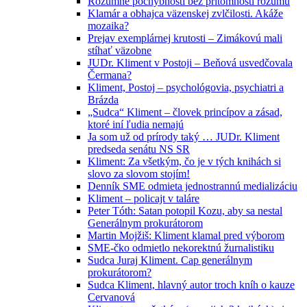
Rozumné pochybnosti bez prítomnosti rozumu
Klamár a obhajca väzenskej zvlčilosti. Akáže
mozaika?
Prejav exemplárnej krutosti – Zimákovú mali
stíhať väzobne
JUDr. Kliment v Postoji – Beňová usvedčovala
Čermana?
Kliment, Postoj – psychológovia, psychiatri a
Brázda
„Sudca“ Kliment – človek princípov a zásad,
ktoré iní ľudia nemajú
Ja som už od prírody taký … JUDr. Kliment
predseda senátu NS SR
Kliment: Za všetkým, čo je v tých knihách si
slovo za slovom stojím!
Denník SME odmieta jednostrannú medializáciu
Kliment – policajt v taláre
Peter Tóth: Satan potopil Kozu, aby sa nestal
Generálnym prokurátorom
Martin Mojžiš: Kliment klamal pred výborom
SME-čko odmietlo nekorektnú žurnalistiku
Sudca Juraj Kliment. Cap generálnym
prokurátorom?
Sudca Kliment, hlavný autor troch kníh o kauze
Cervanová