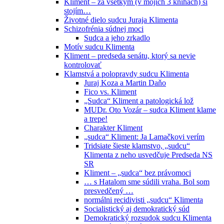
Kliment – za všetkým (v mojich 3 knihách) si
stojím…
Životné dielo sudcu Juraja Klimenta
Schizofrénia súdnej moci
Sudca a jeho zrkadlo
Motív sudcu Klimenta
Kliment – predseda senátu, ktorý sa nevie
kontrolovať
Klamstvá a polopravdy sudcu Klimenta
Juraj Koza a Martin Daňo
Fico vs. Kliment
„Sudca“ Kliment a patologická lož
MUDr. Oto Vozár – sudca Kliment klame
a trepe!
Charakter Kliment
„sudca“ Kliment: Ja Lamačkovi verím
Tridsiate šieste klamstvo, „sudcu“
Klimenta z neho usvedčuje Predseda NS
SR
Kliment – „sudca“ bez právomoci
… s Hatalom sme súdili vraha. Bol som
presvedčený …
normálni recidivisti „sudcu“ Klimenta
Socialistický aj demokratický súd
Demokratický rozsudok sudcu Klimenta