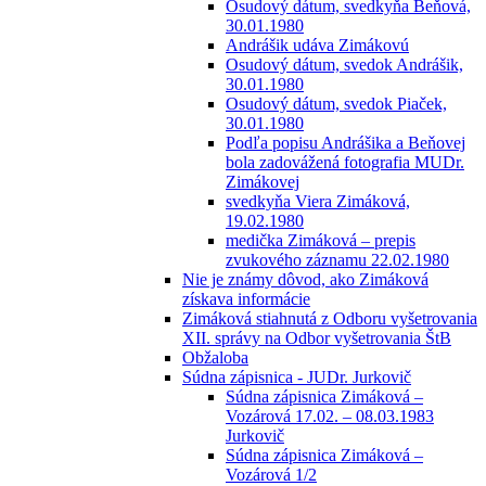
Osudový dátum, svedkyňa Beňová,
30.01.1980
Andrášik udáva Zimákovú
Osudový dátum, svedok Andrášik,
30.01.1980
Osudový dátum, svedok Piaček,
30.01.1980
Podľa popisu Andrášika a Beňovej
bola zadovážená fotografia MUDr.
Zimákovej
svedkyňa Viera Zimáková,
19.02.1980
medička Zimáková – prepis
zvukového záznamu 22.02.1980
Nie je známy dôvod, ako Zimáková
získava informácie
Zimáková stiahnutá z Odboru vyšetrovania
XII. správy na Odbor vyšetrovania ŠtB
Obžaloba
Súdna zápisnica - JUDr. Jurkovič
Súdna zápisnica Zimáková –
Vozárová 17.02. – 08.03.1983
Jurkovič
Súdna zápisnica Zimáková –
Vozárová 1/2