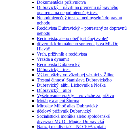
Dokumentácia príživníctva
Dubravický – návrh na premenu nápravného
opatrenia na nepodmienečný trest
Nepodmienečný trest za neúmyselnú dopravnú
nehodu
Recidivista Dubravický – potrestaný za dopravnú
nehodu
Recidivista, alebo obeť justičnej zvole?
dôverník kriminálneho spravodajstva MUDr.
Hlaváč
Vrah, príživník a recidivista
Vražda a dynamit
Recidivista Dúbravický
Dúbravický – trest
Výkon väzby vo väzobnej väznici v Žiline
Trestná činnosť Stanislava Dubravického
Dubravický, alibi, Lichovník a Noška
Dúbravický – alibi
Vyšetrovanie vraždy – vo väzbe za príživu
Motáky a agent Šturma
Miroslav Mihoč alias Dubravický
účelový príživník Dubravický
Socialistická morálka alebo spoločenská
diverzia? MUDr. Magda Dubravická
Naozaj recidivista? – NO 10% z platu