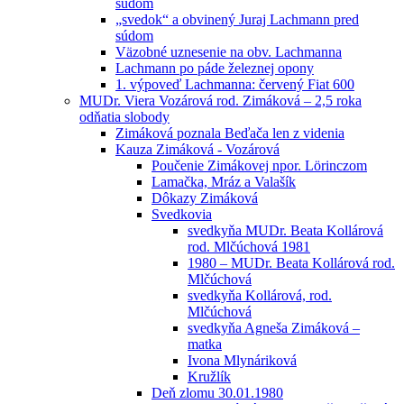
súdom
„svedok“ a obvinený Juraj Lachmann pred
súdom
Väzobné uznesenie na obv. Lachmanna
Lachmann po páde železnej opony
1. výpoveď Lachmanna: červený Fiat 600
MUDr. Viera Vozárová rod. Zimáková – 2,5 roka
odňatia slobody
Zimáková poznala Beďača len z videnia
Kauza Zimáková - Vozárová
Poučenie Zimákovej npor. Lörinczom
Lamačka, Mráz a Valašík
Dôkazy Zimáková
Svedkovia
svedkyňa MUDr. Beata Kollárová
rod. Mlčúchová 1981
1980 – MUDr. Beata Kollárová rod.
Mlčúchová
svedkyňa Kollárová, rod.
Mlčúchová
svedkyňa Agneša Zimáková –
matka
Ivona Mlynáriková
Kružlík
Deň zlomu 30.01.1980