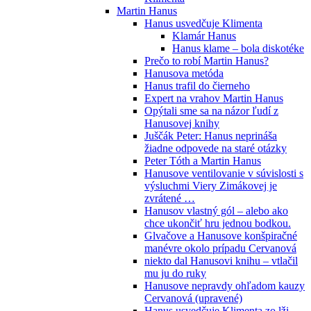
Martin Hanus
Hanus usvedčuje Klimenta
Klamár Hanus
Hanus klame – bola diskotéke
Prečo to robí Martin Hanus?
Hanusova metóda
Hanus trafil do čierneho
Expert na vrahov Martin Hanus
Opýtali sme sa na názor ľudí z
Hanusovej knihy
Juščák Peter: Hanus neprináša
žiadne odpovede na staré otázky
Peter Tóth a Martin Hanus
Hanusove ventilovanie v súvislosti s
výsluchmi Viery Zimákovej je
zvrátené …
Hanusov vlastný gól – alebo ako
chce ukončiť hru jednou bodkou.
Glvačove a Hanusove konšpiračné
manévre okolo prípadu Cervanová
niekto dal Hanusovi knihu – vtlačil
mu ju do ruky
Hanusove nepravdy ohľadom kauzy
Cervanová (upravené)
Hanus usvedčuje Klimenta zo lži