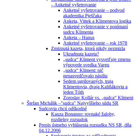
– Anketné vyšetrovanie
Anketné vyšetrovanie – podvod
akademika Pješčaka
Anketa, Vittek a Klimentova logika
Anketné vyšetrovanie v ponímaní
sudcu Klimenta
Anketa – Hanus
Anketné vyšetrovanie – rok 1978
Zmiznutá kazeta, ktorá nikdy nezmizla
Ukradnuta kazeta?
„sudca“ Kliment vysvetľuje zmenu
výpovede svedka Vargu
„sudca“ Kliment: nič
nenasvedčovalo násiliu
Sedem ugrilovaných, traja
Klimentovia, dvaja Kaliňákovia a
jeden Tóth
Zoroslav Kollár vs. „sudca“ Kliment
Štefan Michálik –"sudca" Najvyššieho súdu SR
Sudcovia chcú odškodné
Kauza Bonanno: rovnaké žaloby,
rozdielny rozsudok
Prepis ústneho vyhlásenia rozsudku NS SR, dňa
04.12.2006
Sprísnenie trestov za odškodnenie