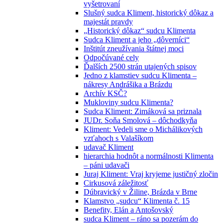
vyšetrovaní
Slušný sudca Kliment, historický dôkaz a
majestát pravdy
„Historický dôkaz“ sudcu Klimenta
Sudca Kliment a jeho „dôverníci“
Inštitút zneužívania štátnej moci
Odpočúvané cely
Ďalších 2500 strán utajených spisov
Jedno z klamstiev sudcu Klimenta –
nákresy Andrášika a Brázdu
Archív KSČ?
Mukloviny sudcu Klimenta?
Sudca Kliment: Zimáková sa priznala
JUDr. Soňa Smolová – dôchodkyňa
Kliment: Vedeli sme o Michálikových
vzťahoch s Valašíkom
udavač Kliment
hierarchia hodnôt a normálnosti Klimenta
– páni udavači
Juraj Kliment: Vraj kryjeme justičný zločin
Cirkusová záležitosť
Dúbravický v Žiline, Brázda v Brne
Klamstvo „sudcu“ Klimenta č. 15
Benefity, Elán a Antošovský
sudca Kliment – ráno sa pozerám do