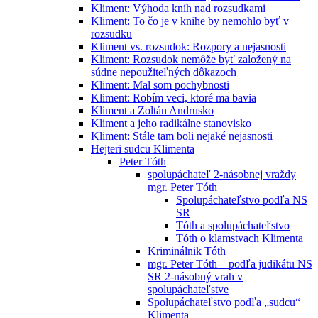
Kliment: Výhoda kníh nad rozsudkami
Kliment: To čo je v knihe by nemohlo byť v
rozsudku
Kliment vs. rozsudok: Rozpory a nejasnosti
Kliment: Rozsudok nemôže byť založený na
súdne nepoužiteľných dôkazoch
Kliment: Mal som pochybnosti
Kliment: Robím veci, ktoré ma bavia
Kliment a Zoltán Andrusko
Kliment a jeho radikálne stanovisko
Kliment: Stále tam boli nejaké nejasnosti
Hejteri sudcu Klimenta
Peter Tóth
spolupáchateľ 2-násobnej vraždy
mgr. Peter Tóth
Spolupáchateľstvo podľa NS
SR
Tóth a spolupáchateľstvo
Tóth o klamstvach Klimenta
Kriminálnik Tóth
mgr. Peter Tóth – podľa judikátu NS
SR 2-násobný vrah v
spolupáchateľstve
Spolupáchateľstvo podľa „sudcu“
Klimenta