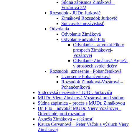
Súdna zápisnica Zimáková –
Vozárová 2/2
Rozsudok - JUDr. Jurkovič
Zimáková Rozsudok Jurkovič
Sudcovská nezávislosť
Odvolania
Odvolanie Zimáková
Odvolanie advokát Filo
Odvolanie – advokát Filo v
prospech Zimákovej-
Vozárovej
Odvolanie Zimáková Agneša
v prospech svojej dcéry
Rozsudok, uznesenie - Pohančeníková
Uznesenie Pohančeníková
Rozsudok Zimáková-Vozárová –
Pohančeníková
Sudcovská nezávislosť JUDr. Jurkoviča
MUDr. Viera Zimáková Vozárová pred súdom
Súdna zápisnica – proces s MUDr. Zimákovou
Dr. Filo – advokát MUDr. Viery Vozárovej –
Odvolanie proti rozsudku
Agneša Zimáková – sťažnosť
Kauza Cervanová – Peter Vačok a výsluch Viery
Zimákovej