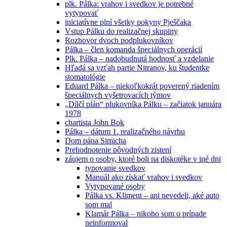
plk. Pálka: vrahov i svedkov je potrebné
vytypovať
iniciatívne plní všetky pokyny Pješčaka
Vstup Pálku do realizačnej skupiny
Rozhovor dvoch podplukovníkov
Pálka – člen komanda špeciálnych operácií
Plk. Pálka – nadobudnutá hodnosť a vzdelanie
Hľadá sa vzťah partie Nitranov, ku študentke
stomatológie
Eduard Pálka – niekoľkokrát poverený riadením
špeciálnych vyšetrovacích týmov
„Dílčí plán“ plukovníka Pálku – začiatok januára
1978
chartista John Bok
Pálka – dátum 1. realizačného návrhu
Dom pána Simicha
Prehodnotenie pôvodných zistení
záujem o osoby, ktoré boli na diskotéke v iné dni
typovanie svedkov
Manuál ako získať vrahov i svedkov
Vytypované osoby
Pálka vs. Kliment – ani nevedeli, aké auto
som mal
Klamár Pálka – nikoho som o prípade
neinformoval