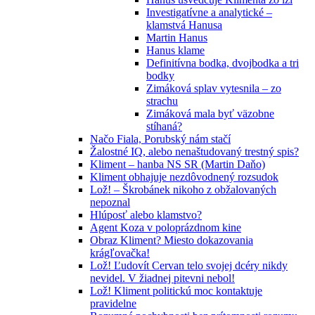
Investigatívne a analytické –
klamstvá Hanusa
Martin Hanus
Hanus klame
Definitívna bodka, dvojbodka a tri
bodky
Zimáková splav vytesnila – zo
strachu
Zimáková mala byť väzobne
stíhaná?
Načo Fiala, Porubský nám stačí
Žalostné IQ, alebo nenaštudovaný trestný spis?
Kliment – hanba NS SR (Martin Daňo)
Kliment obhajuje nezdôvodnený rozsudok
Lož! – Škrobánek nikoho z obžalovaných
nepoznal
Hlúposť alebo klamstvo?
Agent Koza v poloprázdnom kine
Obraz Kliment? Miesto dokazovania
krágľovačka!
Lož! Ľudovít Cervan telo svojej dcéry nikdy
nevidel. V žiadnej pitevni nebol!
Lož! Kliment politickú moc kontaktuje
pravidelne