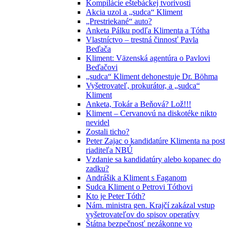
Kompilácie eštebáckej tvorivosti
Akcia uzol a „sudca“ Kliment
„Prestriekané“ auto?
Anketa Pálku podľa Klimenta a Tótha
Vlastníctvo – trestná činnosť Pavla
Beďača
Kliment: Väzenská agentúra o Pavlovi
Beďačovi
„sudca“ Kliment dehonestuje Dr. Böhma
Vyšetrovateľ, prokurátor, a „sudca“
Kliment
Anketa, Tokár a Beňová? Lož!!!
Kliment – Cervanovú na diskotéke nikto
nevidel
Zostali ticho?
Peter Zajac o kandidatúre Klimenta na post
riaditeľa NBÚ
Vzdanie sa kandidatúry alebo kopanec do
zadku?
Andrášik a Kliment s Faganom
Sudca Kliment o Petrovi Tóthovi
Kto je Peter Tóth?
Nám. ministra gen. Krajčí zakázal vstup
vyšetrovateľov do spisov operatívy
Štátna bezpečnosť nezákonne vo