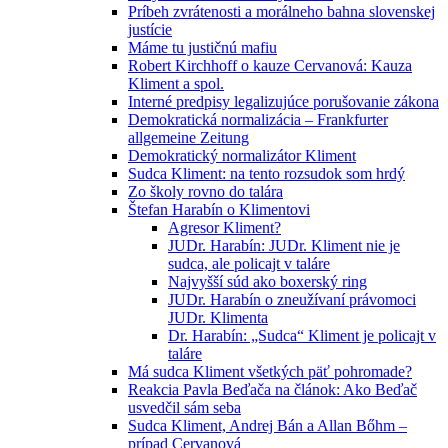
Príbeh zvrátenosti a morálneho bahna slovenskej
justície
Máme tu justičnú mafiu
Robert Kirchhoff o kauze Cervanová: Kauza
Kliment a spol.
Interné predpisy legalizujúce porušovanie zákona
Demokratická normalizácia – Frankfurter
allgemeine Zeitung
Demokratický normalizátor Kliment
Sudca Kliment: na tento rozsudok som hrdý
Zo školy rovno do talára
Štefan Harabín o Klimentovi
Agresor Kliment?
JUDr. Harabín: JUDr. Kliment nie je
sudca, ale policajt v taláre
Najvyšší súd ako boxerský ring
JUDr. Harabín o zneužívaní právomoci
JUDr. Klimenta
Dr. Harabín: „Sudca“ Kliment je policajt v
taláre
Má sudca Kliment všetkých päť pohromade?
Reakcia Pavla Beďača na článok: Ako Beďač
usvedčil sám seba
Sudca Kliment, Andrej Bán a Allan Bőhm –
prípad Cervanová