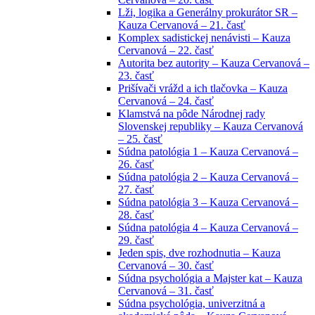
Lži, logika a Generálny prokurátor SR –
Kauza Cervanová – 21. časť
Komplex sadistickej nenávisti – Kauza
Cervanová – 22. časť
Autorita bez autority – Kauza Cervanová –
23. časť
Prišívači vrážd a ich tlačovka – Kauza
Cervanová – 24. časť
Klamstvá na pôde Národnej rady
Slovenskej republiky – Kauza Cervanová
– 25. časť
Súdna patológia 1 – Kauza Cervanová –
26. časť
Súdna patológia 2 – Kauza Cervanová –
27. časť
Súdna patológia 3 – Kauza Cervanová –
28. časť
Súdna patológia 4 – Kauza Cervanová –
29. časť
Jeden spis, dve rozhodnutia – Kauza
Cervanová – 30. časť
Súdna psychológia a Majster kat – Kauza
Cervanová – 31. časť
Súdna psychológia, univerzitná a