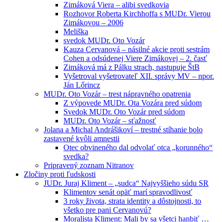
Zimáková Viera – alibi svedkovia
Rozhovor Roberta Kirchhoffa s MUDr. Vierou
Zimákovou – 2006
Meliška
svedok MUDr. Oto Vozár
Kauza Cervanová – násilné akcie proti sestrám
Cohen a odsúdenej Viere Zimákovej – 2. časť
Zimáková má z Pálku strach, nastupuje ŠtB
Vyšetroval vyšetrovateľ XII. správy MV – npor.
Ján Lőrincz
MUDr. Oto Vozár – trest nápravného opatrenia
Z výpovede MUDr. Ota Vozára pred súdom
Svedok MUDr. Oto Vozár pred súdom
MUDr. Oto Vozár – sťažnosť
Jolana a Michal Andrášikoví – trestné stíhanie bolo
zastavené kvôli amnestii
Otec obvineného dal odvolať otca „korunného“
svedka?
Pripravený zoznam Nitranov
Zločiny proti ľudskosti
JUDr. Juraj Kliment – „sudca“ Najvyššieho súdu SR
Klimentov senát opäť marí spravodlivosť
3 roky života, strata identity a dôstojnosti, to
všetko pre pani Cervanovú?
Moralista Kliment: Mali by sa všetci hanbiť …