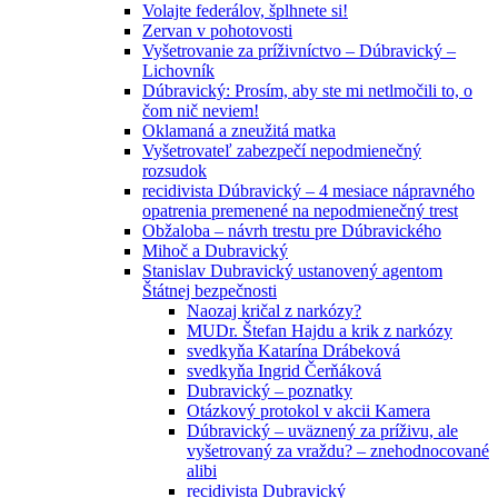
Volajte federálov, šplhnete si!
Zervan v pohotovosti
Vyšetrovanie za príživníctvo – Dúbravický –
Lichovník
Dúbravický: Prosím, aby ste mi netlmočili to, o
čom nič neviem!
Oklamaná a zneužitá matka
Vyšetrovateľ zabezpečí nepodmienečný
rozsudok
recidivista Dúbravický – 4 mesiace nápravného
opatrenia premenené na nepodmienečný trest
Obžaloba – návrh trestu pre Dúbravického
Mihoč a Dubravický
Stanislav Dubravický ustanovený agentom
Štátnej bezpečnosti
Naozaj kričal z narkózy?
MUDr. Štefan Hajdu a krik z narkózy
svedkyňa Katarína Drábeková
svedkyňa Ingrid Čerňáková
Dubravický – poznatky
Otázkový protokol v akcii Kamera
Dúbravický – uväznený za príživu, ale
vyšetrovaný za vraždu? – znehodnocované
alibi
recidivista Dubravický