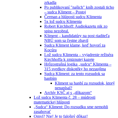
zrkadla
Po publikovaní "našich" kníh zostali ticho
– sudca Kliment – Postoj
Čerman a hlúposti sudcu Klimenta
5x lož sudcu Klimenta
Robert Kirchhoff: Audiokazetu nik zo
spisu nezobral.
Kliment – kandidatúry na post riaditeľa
NBÚ som sa čestne zbavil
Sudca Kliment klame, keď hovorí za
Kocúra
Lož sudcu Klimenta – vyjadrenie režiséra
Kirchhoffa k zmiznutej kazete
Hrôzostrašná logika „sudcu“ Klimenta –
315 svedkov diskotéky ho nezaujíma
Sudca Kliment: za tento rozsudok sa
hanbím
Kliment sa hanbí za rozsudok, ktorý
nenapísal?
Archív KSČ aj s „dôkazom“
Lož sudcu Klimenta č. 28 – múdrosti
matematickej hlúposti
„Sudca“ Kliment: Do rozsudku sme nemohli
zasahovať
Omyl? Nie! Je to falošný dôkaz!