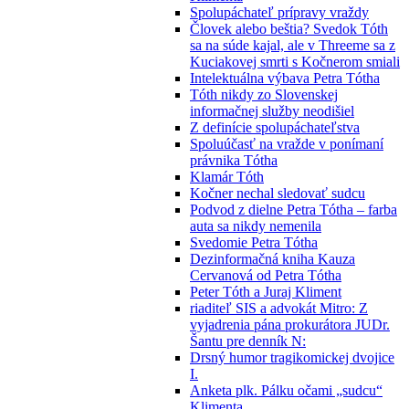
Spolupáchateľ prípravy vraždy
Človek alebo beštia? Svedok Tóth
sa na súde kajal, ale v Threeme sa z
Kuciakovej smrti s Kočnerom smiali
Intelektuálna výbava Petra Tótha
Tóth nikdy zo Slovenskej
informačnej služby neodišiel
Z definície spolupáchateľstva
Spoluúčasť na vražde v ponímaní
právnika Tótha
Klamár Tóth
Kočner nechal sledovať sudcu
Podvod z dielne Petra Tótha – farba
auta sa nikdy nemenila
Svedomie Petra Tótha
Dezinformačná kniha Kauza
Cervanová od Petra Tótha
Peter Tóth a Juraj Kliment
riaditeľ SIS a advokát Mitro: Z
vyjadrenia pána prokurátora JUDr.
Šantu pre denník N:
Drsný humor tragikomickej dvojice
I.
Anketa plk. Pálku očami „sudcu“
Klimenta