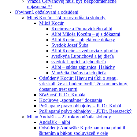
Vražda Cervanovej musí byť bezpodmienečne
objasnená !!!
Obvinení, obžalovaní a odsúdení
Miloš Kocúr – 24 rokov odňatia slobody
Miloš Kocúr
Kocúrove a Dubravického alibi
Alibi Miloša Kocúra – aj s dôkazmi
Alibi Kocúr – objektívne dôkazy
Svedok Jozef Šuba
Alibi Kocúr – svedkovia z pikniku
svedkyňa Luprichová a jej dieťa
svedok Luprich a jeho dieťa
Alibi – súdna zápisnica, Haláchy
Manželia Daňoví a ich dieťa
Odsúdený Kocúr: Hlavu mi tĺkli o stenu,
vrieskali, že ak budem tvrdiť, že som nevinný,
dostanem trest smrti
Sťažnosť JUDr. Kubála
Kocúrove „spontánne“ doznania
Pošliapané právo obhajoby – JUDr. Kubál
Pošliapané právo obhajoby – JUDr. Bereszecký
Milan Andrášik – 22 rokov odňatia slobody
Andrášik – alibi
Odsúdený Andrášik: K priznaniu ma prinútil
škrtením a bitkou spoluväzeň v cele