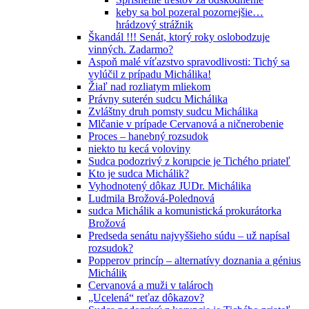
keby sa bol pozeral pozornejšie…
hrádzový strážnik
Škandál !!! Senát, ktorý roky oslobodzuje
vinných. Zadarmo?
Aspoň malé víťazstvo spravodlivosti: Tichý sa
vylúčil z prípadu Michálika!
Žiaľ nad rozliatym mliekom
Právny suterén sudcu Michálika
Zvláštny druh pomsty sudcu Michálika
Mlčanie v prípade Cervanová a ničnerobenie
Proces – hanebný rozsudok
niekto tu kecá voloviny
Sudca podozrivý z korupcie je Tichého priateľ
Kto je sudca Michálik?
Vyhodnotený dôkaz JUDr. Michálika
Ludmila Brožová-Polednová
sudca Michálik a komunistická prokurátorka
Brožová
Predseda senátu najvyššieho súdu – už napísal
rozsudok?
Popperov princíp – alternatívy doznania a génius
Michálik
Cervanová a muži v talároch
„Ucelená“ reťaz dôkazov?