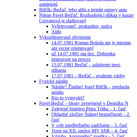
zamietajú
Bilčík: Beďač, jeho alibi a termín opravy auta
Nitran Pavel Beďač: Rozhodujúci dôkaz v kauze
Cervanová je sfalšovaný
Vyšetrovateľ, prokurátor, sudca
Alibi
Vykonštruované obvinenie
14.07.1981 Roman Brázda nie je miestne
ani vecne orientovaný
už 14.07.1981 ma doc. Dobrotka
pripravuje na proces
15.07.1981 Beďač – zahájenie trest.
stíhania
17.07.1981 – Beďač – uvalenie väzby
Fyzické násilie
Násilie? Žiadne! Jozef Bilčík – predseda
senátu
Kto to vymyslel?
Pavel Beďač – blogy zverejnené v Denníku N
Zglejené bratstvo Petra Tótha – 1. časť
Obludné zločiny Štátnej bezpečnosti – 2.
časť
V cele predbežného zadržania – 3. časť
Teror na XII. správe MV SSR – 4. časť
Výroba „korunného“ svedka – 5. časť