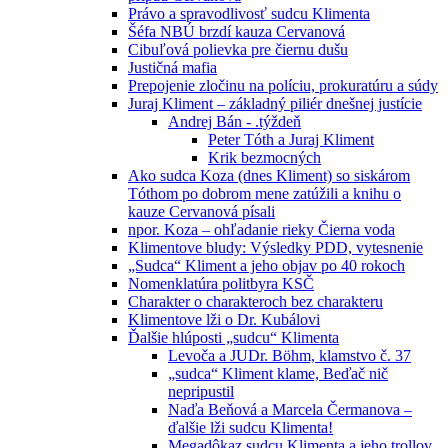
Právo a spravodlivosť sudcu Klimenta
Šéfa NBÚ brzdí kauza Cervanová
Cibuľová polievka pre čiernu dušu
Justičná mafia
Prepojenie zločinu na políciu, prokuratúru a súdy
Juraj Kliment – základný piliér dnešnej justície
Andrej Bán - .týždeň
Peter Tóth a Juraj Kliment
Krik bezmocných
Ako sudca Koza (dnes Kliment) so siskárom
Tóthom po dobrom mene zatúžili a knihu o
kauze Cervanová písali
npor. Koza – ohľadanie rieky Čierna voda
Klimentove bludy: Výsledky PDD, vytesnenie
„Sudca“ Kliment a jeho objav po 40 rokoch
Nomenklatúra politbyra KSČ
Charakter o charakteroch bez charakteru
Klimentove lži o Dr. Kubálovi
Ďalšie hlúposti „sudcu“ Klimenta
Levoča a JUDr. Böhm, klamstvo č. 37
„sudca“ Kliment klame, Beďač nič
nepripustil
Naďa Beňová a Marcela Čermanova –
ďalšie lži sudcu Klimenta!
Megadôkaz sudcu Klimenta a jeho trollov