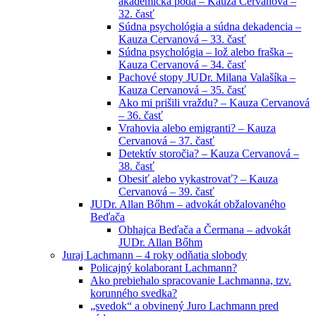
akademická pôda – Kauza Cervanová –
32. časť
Súdna psychológia a súdna dekadencia –
Kauza Cervanová – 33. časť
Súdna psychológia – lož alebo fraška –
Kauza Cervanová – 34. časť
Pachové stopy JUDr. Milana Valašíka –
Kauza Cervanová – 35. časť
Ako mi prišili vraždu? – Kauza Cervanová
– 36. časť
Vrahovia alebo emigranti? – Kauza
Cervanová – 37. časť
Detektív storočia? – Kauza Cervanová –
38. časť
Obesiť alebo vykastrovať? – Kauza
Cervanová – 39. časť
JUDr. Allan Bőhm – advokát obžalovaného
Beďača
Obhajca Beďača a Čermana – advokát
JUDr. Allan Bőhm
Juraj Lachmann – 4 roky odňatia slobody
Policajný kolaborant Lachmann?
Ako prebiehalo spracovanie Lachmanna, tzv.
korunného svedka?
„svedok“ a obvinený Juro Lachmann pred