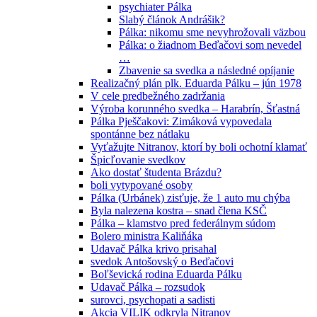
psychiater Pálka
Slabý článok Andrášik?
Pálka: nikomu sme nevyhrožovali väzbou
Pálka: o žiadnom Beďačovi som nevedel
…
Zbavenie sa svedka a následné opíjanie
Realizačný plán plk. Eduarda Pálku – jún 1978
V cele predbežného zadržania
Výroba korunného svedka – Harabrín, Šťastná
Pálka Pješčakovi: Zimáková vypovedala
spontánne bez nátlaku
Vyťažujte Nitranov, ktorí by boli ochotní klamať
Špicľovanie svedkov
Ako dostať študenta Brázdu?
boli vytypované osoby
Pálka (Urbánek) zisťuje, že 1 auto mu chýba
Byla nalezena kostra – snad člena KSČ
Pálka – klamstvo pred federálnym súdom
Bolero ministra Kaliňáka
Udavač Pálka krivo prisahal
svedok Antošovský o Beďačovi
Boľševická rodina Eduarda Pálku
Udavač Pálka – rozsudok
surovci, psychopati a sadisti
Akcia VILIK odkryla Nitranov