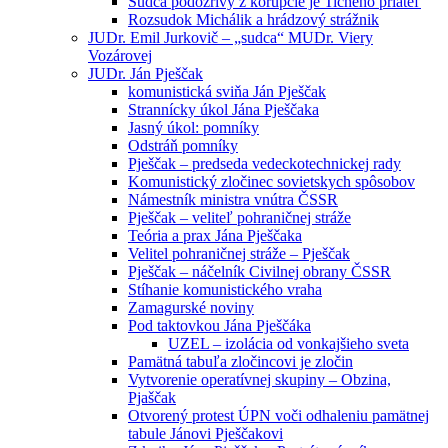
Sudca podozrivý z korupcie je Tichého priateľ
Rozsudok Michálik a hrádzový strážnik
JUDr. Emil Jurkovič – „sudca“ MUDr. Viery
Vozárovej
JUDr. Ján Pješčak
komunistická sviňa Ján Pješčak
Strannícky úkol Jána Pješčaka
Jasný úkol: pomníky
Odstráň pomníky
Pješčak – predseda vedeckotechnickej rady
Komunistický zločinec sovietskych spôsobov
Námestník ministra vnútra ČSSR
Pješčak – veliteľ pohraničnej stráže
Teória a prax Jána Pješčaka
Velitel pohraničnej stráže – Pješčak
Pješčak – náčelník Civilnej obrany ČSSR
Stíhanie komunistického vraha
Zamagurské noviny
Pod taktovkou Jána Pješčáka
UZEL – izolácia od vonkajšieho sveta
Pamätná tabuľa zločincovi je zločin
Vytvorenie operatívnej skupiny – Obzina,
Pjaščak
Otvorený protest ÚPN voči odhaleniu pamätnej
tabule Jánovi Pješčakovi