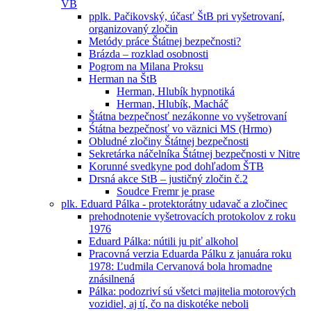
VB
pplk. Pačikovský, účasť ŠtB pri vyšetrovaní,
organizovaný zločin
Metódy práce Štátnej bezpečnosti?
Brázda – rozklad osobnosti
Pogrom na Milana Proksu
Herman na ŠtB
Herman, Hlubík hypnotiká
Herman, Hlubík, Macháč
Štátna bezpečnosť nezákonne vo vyšetrovaní
Śtátna bezpečnosť vo väznici MS (Hrmo)
Obludné zločiny Štátnej bezpečnosti
Sekretárka náčelníka Štátnej bezpečnosti v Nitre
Korunné svedkyne pod dohľadom ŠTB
Drsná akce StB – justičný zločin č.2
Soudce Fremr je prase
plk. Eduard Pálka - protektorátny udavač a zločinec
prehodnotenie vyšetrovacích protokolov z roku
1976
Eduard Pálka: nútili ju piť alkohol
Pracovná verzia Eduarda Pálku z januára roku
1978: Ľudmila Cervanová bola hromadne
znásilnená
Pálka: podozriví sú všetci majitelia motorových
vozidiel, aj tí, čo na diskotéke neboli