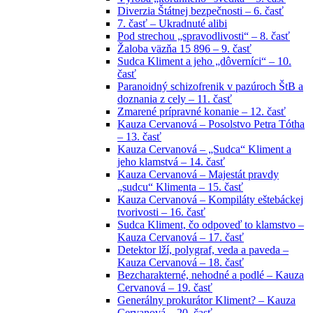
Diverzia Štátnej bezpečnosti – 6. časť
7. časť – Ukradnuté alibi
Pod strechou „spravodlivosti“ – 8. časť
Žaloba väzňa 15 896 – 9. časť
Sudca Kliment a jeho „dôverníci“ – 10.
časť
Paranoidný schizofrenik v pazúroch ŠtB a
doznania z cely – 11. časť
Zmarené prípravné konanie – 12. časť
Kauza Cervanová – Posolstvo Petra Tótha
– 13. časť
Kauza Cervanová – „Sudca“ Kliment a
jeho klamstvá – 14. časť
Kauza Cervanová – Majestát pravdy
„sudcu“ Klimenta – 15. časť
Kauza Cervanová – Kompiláty eštebáckej
tvorivosti – 16. časť
Sudca Kliment, čo odpoveď to klamstvo –
Kauza Cervanová – 17. časť
Detektor lží, polygraf, veda a paveda –
Kauza Cervanová – 18. časť
Bezcharakterné, nehodné a podlé – Kauza
Cervanová – 19. časť
Generálny prokurátor Kliment? – Kauza
Cervanová – 20. časť