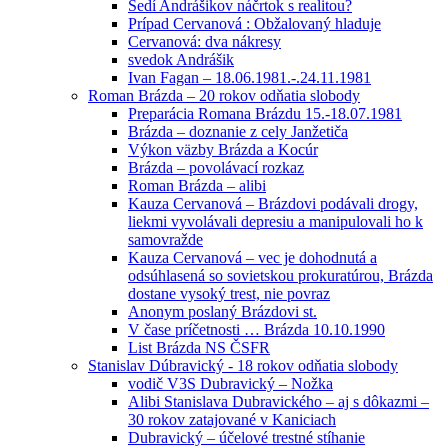
Sedí Andrášikov náčrtok s realitou?
Prípad Cervanová : Obžalovaný hladuje
Cervanová: dva nákresy
svedok Andrášik
Ivan Fagan – 18.06.1981.-.24.11.1981
Roman Brázda – 20 rokov odňatia slobody
Preparácia Romana Brázdu 15.-18.07.1981
Brázda – doznanie z cely Janžetiča
Výkon väzby Brázda a Kocúr
Brázda – povolávací rozkaz
Roman Brázda – alibi
Kauza Cervanová – Brázdovi podávali drogy,
liekmi vyvolávali depresiu a manipulovali ho k
samovražde
Kauza Cervanová – vec je dohodnutá a
odsúhlasená so sovietskou prokuratúrou, Brázda
dostane vysoký trest, nie povraz
Anonym poslaný Brázdovi st.
V čase príčetnosti … Brázda 10.10.1990
List Brázda NS ČSFR
Stanislav Dúbravický - 18 rokov odňatia slobody
vodič V3S Dubravický – Nožka
Alibi Stanislava Dubravického – aj s dôkazmi –
30 rokov zatajované v Kaniciach
Dubravický – účelové trestné stíhanie