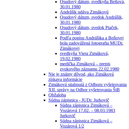
Osudový dátum, svedkyňa Beňová,
30.01.1980
Andrášik udáva Zimákovú
Osudový dátum, svedok Andrášik,
30.01.1980
Osudový dátum, svedok Piaček,
30.01.1980
Podľa popisu Andrášika a Beňovej
bola zadovážená fotografia MUDr.
Zimákovej
svedkyňa Viera Zimáková,
19.02.1980
medička Zimáková – prepis
zvukového záznamu 22.02.1980
Nie je známy dôvod, ako Zimáková
získava informácie
Zimáková stiahnutá z Odboru vyšetrovania
XII. správy na Odbor vyšetrovania ŠtB
Obžaloba
Súdna zápisnica - JUDr. Jurkovič
Súdna zápisnica Zimáková –
Vozárová 17.02. – 08.03.1983
Jurkovič
Súdna zápisnica Zimáková –
Vozárová 1/2