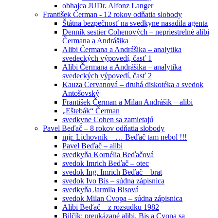
obhajca JUDr. Alfonz Langer
František Čerman - 12 rokov odňatia slobody
Štátna bezpečnosť na svedkyne nasadila agenta
Denník sestier Cohenových – nepriestrelné alibi
Čermana a Andrášika
Alibi Čermana a Andrášika – analytika
svedeckých výpovedí, časť 1
Alibi Čermana a Andrášika – analytika
svedeckých výpovedí, časť 2
Kauza Cervanová – druhá diskotéka a svedok
Antošovský
František Čerman a Milan Andrášik – alibi
„Eštebák“ Čerman
svedkyne Cohen sa zamietajú
Pavel Beďač – 8 rokov odňatia slobody
mjr. Lichovník – … Beďač tam nebol !!!
Pavel Beďač – alibi
svedkyňa Kornélia Beďačová
svedok Imrich Beďač – otec
svedok Ing. Imrich Beďač – brat
svedok Ivo Bis – súdna zápisnica
svedkyňa Jarmila Bisová
svedok Milan Cvopa – súdna zápisnica
Alibi Beďač – z rozsudku 1982
Bilčík: preukázané alibi, Bis a Cvopa sa