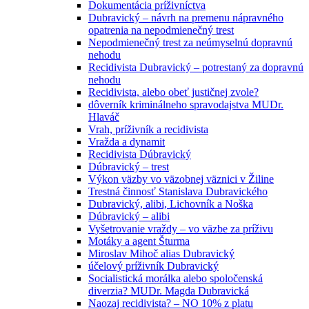
Dokumentácia príživníctva
Dubravický – návrh na premenu nápravného
opatrenia na nepodmienečný trest
Nepodmienečný trest za neúmyselnú dopravnú
nehodu
Recidivista Dubravický – potrestaný za dopravnú
nehodu
Recidivista, alebo obeť justičnej zvole?
dôverník kriminálneho spravodajstva MUDr.
Hlaváč
Vrah, príživník a recidivista
Vražda a dynamit
Recidivista Dúbravický
Dúbravický – trest
Výkon väzby vo väzobnej väznici v Žiline
Trestná činnosť Stanislava Dubravického
Dubravický, alibi, Lichovník a Noška
Dúbravický – alibi
Vyšetrovanie vraždy – vo väzbe za príživu
Motáky a agent Šturma
Miroslav Mihoč alias Dubravický
účelový príživník Dubravický
Socialistická morálka alebo spoločenská
diverzia? MUDr. Magda Dubravická
Naozaj recidivista? – NO 10% z platu