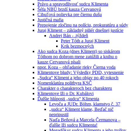
Právo a spravodlivosť sudcu Klimenta
Šéfa NBÚ brzdí kauza Cervanová
Cibuľová polievka pre čiernu dušu
Justičná mafia
Prepojenie zločinu na políciu, prokuratúru a súdy
Juraj Kliment – základný piliér dnešnej justície
Andrej Bán - .týždeň
Peter Tóth a Juraj Kliment
Krik bezmocných
Ako sudca Koza (dnes Kliment) so siskárom
Tóthom po dobrom mene zatúžili a knihu o
kauze Cervanová písali
npor. Koza – ohľadanie rieky Čierna voda
Klimentove bludy: Výsledky PDD, vytesnenie
„Sudca“ Kliment a jeho objav po 40 rokoch
Nomenklatúra politbyra KSČ
Charakter o charakteroch bez charakteru
Klimentove lži o Dr. Kubálovi
Ďalšie hlúposti „sudcu“ Klimenta
Levoča a JUDr. Böhm, klamstvo č. 37
„sudca“ Kliment klame, Beďač nič
nepripustil
Naďa Beňová a Marcela Čermanova –
ďalšie lži sudcu Klimenta!
Megadôkaz sudcu Klimenta a jeho trollov