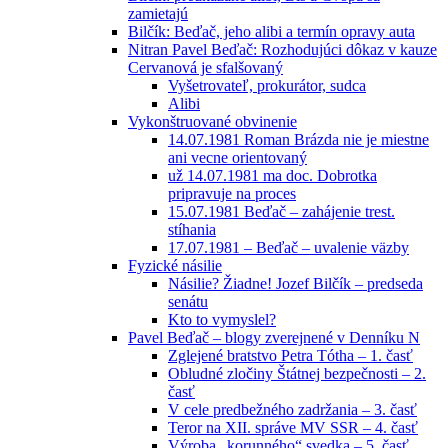
zamietajú
Bilčík: Beďač, jeho alibi a termín opravy auta
Nitran Pavel Beďač: Rozhodujúci dôkaz v kauze
Cervanová je sfalšovaný
Vyšetrovateľ, prokurátor, sudca
Alibi
Vykonštruované obvinenie
14.07.1981 Roman Brázda nie je miestne
ani vecne orientovaný
už 14.07.1981 ma doc. Dobrotka
pripravuje na proces
15.07.1981 Beďač – zahájenie trest.
stíhania
17.07.1981 – Beďač – uvalenie väzby
Fyzické násilie
Násilie? Žiadne! Jozef Bilčík – predseda
senátu
Kto to vymyslel?
Pavel Beďač – blogy zverejnené v Denníku N
Zglejené bratstvo Petra Tótha – 1. časť
Obludné zločiny Štátnej bezpečnosti – 2.
časť
V cele predbežného zadržania – 3. časť
Teror na XII. správe MV SSR – 4. časť
Výroba „korunného“ svedka – 5. časť