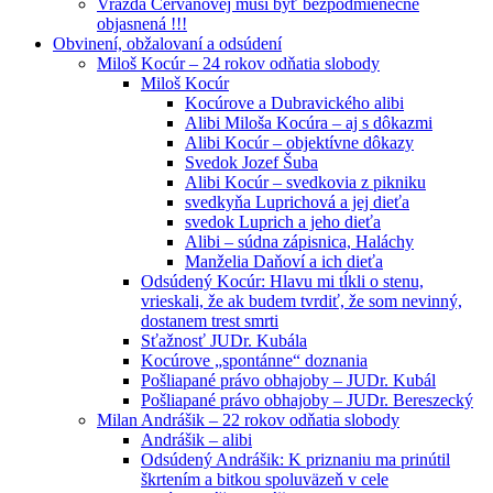
Vražda Cervanovej musí byť bezpodmienečne
objasnená !!!
Obvinení, obžalovaní a odsúdení
Miloš Kocúr – 24 rokov odňatia slobody
Miloš Kocúr
Kocúrove a Dubravického alibi
Alibi Miloša Kocúra – aj s dôkazmi
Alibi Kocúr – objektívne dôkazy
Svedok Jozef Šuba
Alibi Kocúr – svedkovia z pikniku
svedkyňa Luprichová a jej dieťa
svedok Luprich a jeho dieťa
Alibi – súdna zápisnica, Haláchy
Manželia Daňoví a ich dieťa
Odsúdený Kocúr: Hlavu mi tĺkli o stenu,
vrieskali, že ak budem tvrdiť, že som nevinný,
dostanem trest smrti
Sťažnosť JUDr. Kubála
Kocúrove „spontánne“ doznania
Pošliapané právo obhajoby – JUDr. Kubál
Pošliapané právo obhajoby – JUDr. Bereszecký
Milan Andrášik – 22 rokov odňatia slobody
Andrášik – alibi
Odsúdený Andrášik: K priznaniu ma prinútil
škrtením a bitkou spoluväzeň v cele