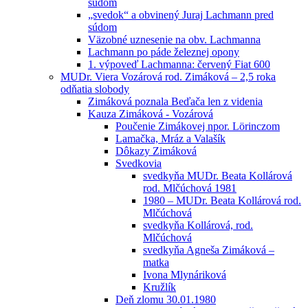
súdom
„svedok“ a obvinený Juraj Lachmann pred
súdom
Väzobné uznesenie na obv. Lachmanna
Lachmann po páde železnej opony
1. výpoveď Lachmanna: červený Fiat 600
MUDr. Viera Vozárová rod. Zimáková – 2,5 roka
odňatia slobody
Zimáková poznala Beďača len z videnia
Kauza Zimáková - Vozárová
Poučenie Zimákovej npor. Lörinczom
Lamačka, Mráz a Valašík
Dôkazy Zimáková
Svedkovia
svedkyňa MUDr. Beata Kollárová
rod. Mlčúchová 1981
1980 – MUDr. Beata Kollárová rod.
Mlčúchová
svedkyňa Kollárová, rod.
Mlčúchová
svedkyňa Agneša Zimáková –
matka
Ivona Mlynáriková
Kružlík
Deň zlomu 30.01.1980