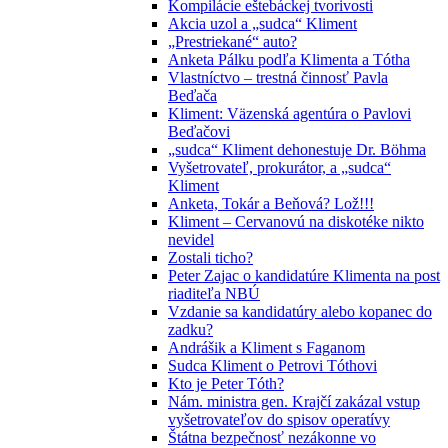
Kompilácie eštebáckej tvorivosti
Akcia uzol a „sudca“ Kliment
„Prestriekané“ auto?
Anketa Pálku podľa Klimenta a Tótha
Vlastníctvo – trestná činnosť Pavla
Beďača
Kliment: Väzenská agentúra o Pavlovi
Beďačovi
„sudca“ Kliment dehonestuje Dr. Böhma
Vyšetrovateľ, prokurátor, a „sudca“
Kliment
Anketa, Tokár a Beňová? Lož!!!
Kliment – Cervanovú na diskotéke nikto
nevidel
Zostali ticho?
Peter Zajac o kandidatúre Klimenta na post
riaditeľa NBÚ
Vzdanie sa kandidatúry alebo kopanec do
zadku?
Andrášik a Kliment s Faganom
Sudca Kliment o Petrovi Tóthovi
Kto je Peter Tóth?
Nám. ministra gen. Krajčí zakázal vstup
vyšetrovateľov do spisov operatívy
Štátna bezpečnosť nezákonne vo