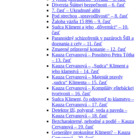
Diverzia Štátnej bezpečnosti – 6. časť
7. časť – Ukradnuté alibi
Pod strechou „spravodlivosti“ – 8. časť
Žaloba väzňa 15 896 – 9. časť
Sudca Kliment a jeho „dôverníci“ – 10.
časť
Paranoidný schizofrenik v pazúroch ŠtB a
doznania z cely – 11. časť
Zmarené prípravné konanie – 12. časť
Kauza Cervanová – Posolstvo Petra Tótha
– 13. časť
Kauza Cervanová – „Sudca“ Kliment a
jeho klamstvá – 14. časť
Kauza Cervanová – Majestát pravdy
„sudcu“ Klimenta – 15. časť
Kauza Cervanová – Kompiláty eštebáckej
tvorivosti – 16. časť
Sudca Kliment, čo odpoveď to klamstvo –
Kauza Cervanová – 17. časť
Detektor lží, polygraf, veda a paveda –
Kauza Cervanová – 18. časť
Bezcharakterné, nehodné a podlé – Kauza
Cervanová – 19. časť
Generálny prokurátor Kliment? – Kauza
Cervanová – 20. časť