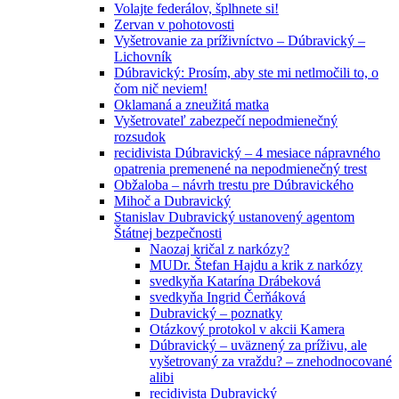
Volajte federálov, šplhnete si!
Zervan v pohotovosti
Vyšetrovanie za príživníctvo – Dúbravický –
Lichovník
Dúbravický: Prosím, aby ste mi netlmočili to, o
čom nič neviem!
Oklamaná a zneužitá matka
Vyšetrovateľ zabezpečí nepodmienečný
rozsudok
recidivista Dúbravický – 4 mesiace nápravného
opatrenia premenené na nepodmienečný trest
Obžaloba – návrh trestu pre Dúbravického
Mihoč a Dubravický
Stanislav Dubravický ustanovený agentom
Štátnej bezpečnosti
Naozaj kričal z narkózy?
MUDr. Štefan Hajdu a krik z narkózy
svedkyňa Katarína Drábeková
svedkyňa Ingrid Čerňáková
Dubravický – poznatky
Otázkový protokol v akcii Kamera
Dúbravický – uväznený za príživu, ale
vyšetrovaný za vraždu? – znehodnocované
alibi
recidivista Dubravický