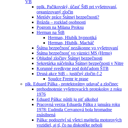
VB
pplk. Pačikovský, účasť ŠtB pri vyšetrovaní,
organizovaný zločin
Metódy práce Štátnej bezpečnosti?
Brázda – rozklad osobnosti
Pogrom na Milana Proksu
Herman na ŠtB
Herman, Hlubík hypnotiká
Herman, Hlubík, Macháč
Štátna bezpečnosť nezákonne vo vyšetrovaní
Śtátna bezpečnosť vo väznici MS (Hrmo)
Obludné zločiny Štátnej bezpečnosti
Sekretárka náčelníka Štátnej bezpečnosti v Nitre
Korunné svedkyne pod dohľadom ŠTB
Drsná akce StB – justičný zločin č.2
Soudce Fremr je prase
plk. Eduard Pálka - protektorátny udavač a zločinec
prehodnotenie vyšetrovacích protokolov z roku
1976
Eduard Pálka: nútili ju piť alkohol
Pracovná verzia Eduarda Pálku z januára roku
1978: Ľudmila Cervanová bola hromadne
znásilnená
Pálka: podozriví sú všetci majitelia motorových
vozidiel, aj tí, čo na diskotéke neboli