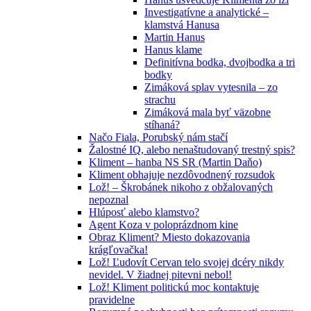
Investigatívne a analytické –
klamstvá Hanusa
Martin Hanus
Hanus klame
Definitívna bodka, dvojbodka a tri
bodky
Zimáková splav vytesnila – zo
strachu
Zimáková mala byť väzobne
stíhaná?
Načo Fiala, Porubský nám stačí
Žalostné IQ, alebo nenaštudovaný trestný spis?
Kliment – hanba NS SR (Martin Daňo)
Kliment obhajuje nezdôvodnený rozsudok
Lož! – Škrobánek nikoho z obžalovaných
nepoznal
Hlúposť alebo klamstvo?
Agent Koza v poloprázdnom kine
Obraz Kliment? Miesto dokazovania
krágľovačka!
Lož! Ľudovít Cervan telo svojej dcéry nikdy
nevidel. V žiadnej pitevni nebol!
Lož! Kliment politickú moc kontaktuje
pravidelne