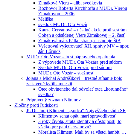
Zimáková Viera – alibi svedkovia
Rozhovor Roberta Kirchhoffa s MUDr. Vierou
Zimákovou – 2006
Meliška
svedok MUDr. Oto Vozár
Kauza Cervanová – násilné akcie proti sestrám
Cohen a odsúdenej Viere Zimákovej – 2. časť
Zimáková má z Pálku strach, nastupuje ŠtB
Vyšetroval vyšetrovateľ XII. správy MV – npor.
Ján Lőrincz
MUDr. Oto Vozár – trest nápravného opatrenia
Z výpovede MUDr. Ota Vozára pred súdom
Svedok MUDr. Oto Vozár pred súdom
MUDr. Oto Vozár – sťažnosť
Jolana a Michal Andrášikoví – trestné stíhanie bolo
zastavené kvôli amnestii
Otec obvineného dal odvolať otca „korunného“
svedka?
Pripravený zoznam Nitranov
Zločiny proti ľudskosti
JUDr. Juraj Kliment – „sudca“ Najvyššieho súdu SR
Klimentov senát opäť marí spravodlivosť
3 roky života, strata identity a dôstojnosti, to
všetko pre pani Cervanovú?
Moralista Kliment: Mali by sa všetci hanbiť …