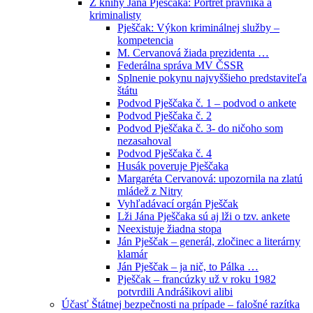
Z knihy Jána Pješčaka: Portrét právníka a
kriminalisty
Pješčak: Výkon kriminálnej služby –
kompetencia
M. Cervanová žiada prezidenta …
Federálna správa MV ČSSR
Splnenie pokynu najvyššieho predstaviteľa
štátu
Podvod Pješčaka č. 1 – podvod o ankete
Podvod Pješčaka č. 2
Podvod Pješčaka č. 3- do ničoho som
nezasahoval
Podvod Pješčaka č. 4
Husák poveruje Pješčaka
Margaréta Cervanová: upozornila na zlatú
mládež z Nitry
Vyhľadávací orgán Pješčak
Lži Jána Pješčaka sú aj lži o tzv. ankete
Neexistuje žiadna stopa
Ján Pješčak – generál, zločinec a literárny
klamár
Ján Pješčak – ja nič, to Pálka …
Pješčak – francúzky už v roku 1982
potvrdili Andrášikovi alibi
Účasť Štátnej bezpečnosti na prípade – falošné razítka