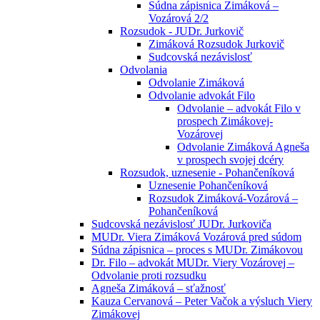
Súdna zápisnica Zimáková –
Vozárová 2/2
Rozsudok - JUDr. Jurkovič
Zimáková Rozsudok Jurkovič
Sudcovská nezávislosť
Odvolania
Odvolanie Zimáková
Odvolanie advokát Filo
Odvolanie – advokát Filo v
prospech Zimákovej-
Vozárovej
Odvolanie Zimáková Agneša
v prospech svojej dcéry
Rozsudok, uznesenie - Pohančeníková
Uznesenie Pohančeníková
Rozsudok Zimáková-Vozárová –
Pohančeníková
Sudcovská nezávislosť JUDr. Jurkoviča
MUDr. Viera Zimáková Vozárová pred súdom
Súdna zápisnica – proces s MUDr. Zimákovou
Dr. Filo – advokát MUDr. Viery Vozárovej –
Odvolanie proti rozsudku
Agneša Zimáková – sťažnosť
Kauza Cervanová – Peter Vačok a výsluch Viery
Zimákovej