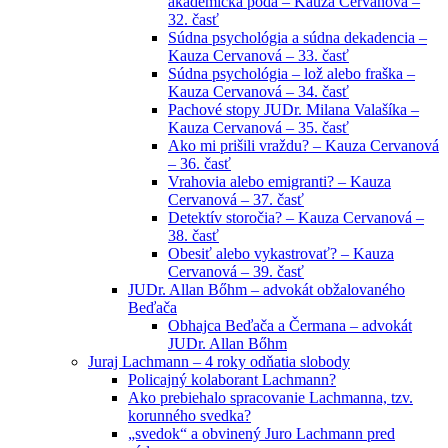
akademická pôda – Kauza Cervanová –
32. časť
Súdna psychológia a súdna dekadencia –
Kauza Cervanová – 33. časť
Súdna psychológia – lož alebo fraška –
Kauza Cervanová – 34. časť
Pachové stopy JUDr. Milana Valašíka –
Kauza Cervanová – 35. časť
Ako mi prišili vraždu? – Kauza Cervanová
– 36. časť
Vrahovia alebo emigranti? – Kauza
Cervanová – 37. časť
Detektív storočia? – Kauza Cervanová –
38. časť
Obesiť alebo vykastrovať? – Kauza
Cervanová – 39. časť
JUDr. Allan Bőhm – advokát obžalovaného
Beďača
Obhajca Beďača a Čermana – advokát
JUDr. Allan Bőhm
Juraj Lachmann – 4 roky odňatia slobody
Policajný kolaborant Lachmann?
Ako prebiehalo spracovanie Lachmanna, tzv.
korunného svedka?
„svedok“ a obvinený Juro Lachmann pred