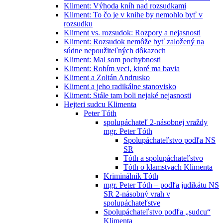
Kliment: Výhoda kníh nad rozsudkami
Kliment: To čo je v knihe by nemohlo byť v
rozsudku
Kliment vs. rozsudok: Rozpory a nejasnosti
Kliment: Rozsudok nemôže byť založený na
súdne nepoužiteľných dôkazoch
Kliment: Mal som pochybnosti
Kliment: Robím veci, ktoré ma bavia
Kliment a Zoltán Andrusko
Kliment a jeho radikálne stanovisko
Kliment: Stále tam boli nejaké nejasnosti
Hejteri sudcu Klimenta
Peter Tóth
spolupáchateľ 2-násobnej vraždy
mgr. Peter Tóth
Spolupáchateľstvo podľa NS
SR
Tóth a spolupáchateľstvo
Tóth o klamstvach Klimenta
Kriminálnik Tóth
mgr. Peter Tóth – podľa judikátu NS
SR 2-násobný vrah v
spolupáchateľstve
Spolupáchateľstvo podľa „sudcu“
Klimenta