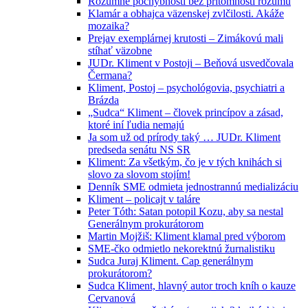
Rozumné pochybnosti bez prítomnosti rozumu
Klamár a obhajca väzenskej zvlčilosti. Akáže
mozaika?
Prejav exemplárnej krutosti – Zimákovú mali
stíhať väzobne
JUDr. Kliment v Postoji – Beňová usvedčovala
Čermana?
Kliment, Postoj – psychológovia, psychiatri a
Brázda
„Sudca“ Kliment – človek princípov a zásad,
ktoré iní ľudia nemajú
Ja som už od prírody taký … JUDr. Kliment
predseda senátu NS SR
Kliment: Za všetkým, čo je v tých knihách si
slovo za slovom stojím!
Denník SME odmieta jednostrannú medializáciu
Kliment – policajt v taláre
Peter Tóth: Satan potopil Kozu, aby sa nestal
Generálnym prokurátorom
Martin Mojžiš: Kliment klamal pred výborom
SME-čko odmietlo nekorektnú žurnalistiku
Sudca Juraj Kliment. Cap generálnym
prokurátorom?
Sudca Kliment, hlavný autor troch kníh o kauze
Cervanová