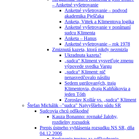
– Anketné vyšetrovanie
Anketné vyšetrovanie – podvod
akademika Pješčaka
Anketa, Vittek a Klimentova logika
Anketné vyšetrovanie v ponímaní
sudcu Klimenta
Anketa – Hanus
Anketné vyšetrovanie – rok 1978
Zmiznutá kazeta, ktorá nikdy nezmizla
Ukradnuta kazeta?
„sudca“ Kliment vysvetľuje zmenu
výpovede svedka Vargu
„sudca“ Kliment: nič
nenasvedčovalo násiliu
Sedem ugrilovaných, traja
Klimentovia, dvaja Kaliňákovia a
jeden Tóth
Zoroslav Kollár vs. „sudca“ Kliment
Štefan Michálik –"sudca" Najvyššieho súdu SR
Sudcovia chcú odškodné
Kauza Bonanno: rovnaké žaloby,
rozdielny rozsudok
Prepis ústneho vyhlásenia rozsudku NS SR, dňa
04.12.2006
Sprísnenie trestov za odškodnenie