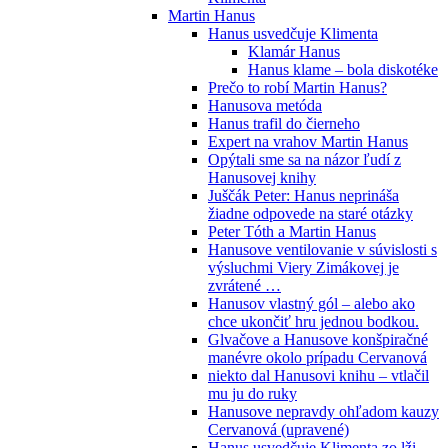
Martin Hanus
Hanus usvedčuje Klimenta
Klamár Hanus
Hanus klame – bola diskotéke
Prečo to robí Martin Hanus?
Hanusova metóda
Hanus trafil do čierneho
Expert na vrahov Martin Hanus
Opýtali sme sa na názor ľudí z
Hanusovej knihy
Juščák Peter: Hanus neprináša
žiadne odpovede na staré otázky
Peter Tóth a Martin Hanus
Hanusove ventilovanie v súvislosti s
výsluchmi Viery Zimákovej je
zvrátené …
Hanusov vlastný gól – alebo ako
chce ukončiť hru jednou bodkou.
Glvačove a Hanusove konšpiračné
manévre okolo prípadu Cervanová
niekto dal Hanusovi knihu – vtlačil
mu ju do ruky
Hanusove nepravdy ohľadom kauzy
Cervanová (upravené)
Hanus usvedčuje Klimenta zo lži