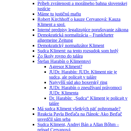
Príbeh zvrátenosti a morálneho bahna slovenskej
justície
Máme tu justičnú mafiu
Robert Kirchhoff o kauze Cervanová: Kauza
Kliment a spol.
Interné predpisy legalizujúce porušovanie zákona
Demokratická normalizácia – Frankfurter
allgemeine Zeitung
Demokratický normalizátor Kliment
Sudca Kliment: na tento rozsudok som hrdý
Zo školy rovno do talára
Štefan Harabín o Klimentovi
Agresor Kliment?
JUDr. Harabín: JUDr. Kliment nie je
sudca, ale policajt v taláre
Najvyšší súd ako boxerský ring
JUDr. Harabín o zneužívaní právomoci
JUDr. Klimenta
Dr. Harabín: „Sudca“ Kliment je policajt v
taláre
Má sudca Kliment všetkých päť pohromade?
Reakcia Pavla Beďača na článok: Ako Beďač
usvedčil sám seba
Sudca Kliment, Andrej Bán a Allan Bőhm –
prípad Cervanová