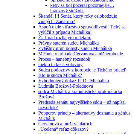
keby sa bol pozeral pozornejšie…
hrádzový strážnik
Škandál !!! Senát, ktorý roky oslobodzuje
vinných. Zadarmo?
Aspoň malé víťazstvo spravodlivosti: Tichý sa
vylúčil z prípadu Michálika!
Žiaľ nad rozliatym mliekom
Právny suterén sudcu Michálika
Zvláštny druh pomsty sudcu Michálika
Mlčanie v prípade Cervanová a ničnerobenie
Proces – hanebný rozsudok
niekto tu kecá voloviny
Sudca podozrivý z korupcie je Tichého priateľ
Kto je sudca Michálik?
Vyhodnotený dôkaz JUDr. Michálika
Ludmila Brožová-Polednová
sudca Michálik a komunistická prokurátorka
Brožová
Predseda senátu najvyššieho súdu – už napísal
rozsudok?
Popperov princíp – alternatívy doznania a génius
Michálik
Cervanová a muži v talároch
„Ucelená“ reťaz dôkazov?