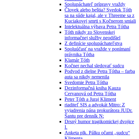
Spolupáchateľ prípravy vraždy
Človek alebo beštia? Svedok Tóth
sa na súde kajal, ale v Threeme sa z
Kuciakovej smrti s Kočnerom smiali
Intelektuálna výbava Petra Tótha
Tóth nikdy zo Slovenskej
informačnej služby neodišiel
Z definície spolupáchateľstva
Spoluúčasť na vražde v ponímaní
právnika Tótha
Klamár Tóth
Kočner nechal sledovať sudcu
Podvod z dielne Petra Tótha – farba
auta sa nikdy nemenila
Svedomie Petra Tótha
Dezinformačná kniha Kauza
Cervanová od Petra Tótha
Peter Tóth a Juraj Kliment
riaditeľ SIS a advokát Mitro: Z
vyjadrenia pána prokurátora JUDr.
Šantu pre denník N:
Drsný humor tragikomickej dvojice
I.
Anketa plk. Pálku očami „sudcu“
Klimenta