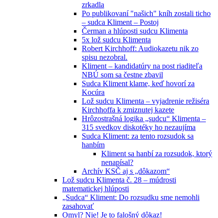
zrkadla
Po publikovaní "našich" kníh zostali ticho
– sudca Kliment – Postoj
Čerman a hlúposti sudcu Klimenta
5x lož sudcu Klimenta
Robert Kirchhoff: Audiokazetu nik zo
spisu nezobral.
Kliment – kandidatúry na post riaditeľa
NBÚ som sa čestne zbavil
Sudca Kliment klame, keď hovorí za
Kocúra
Lož sudcu Klimenta – vyjadrenie režiséra
Kirchhoffa k zmiznutej kazete
Hrôzostrašná logika „sudcu“ Klimenta –
315 svedkov diskotéky ho nezaujíma
Sudca Kliment: za tento rozsudok sa
hanbím
Kliment sa hanbí za rozsudok, ktorý
nenapísal?
Archív KSČ aj s „dôkazom“
Lož sudcu Klimenta č. 28 – múdrosti
matematickej hlúposti
„Sudca“ Kliment: Do rozsudku sme nemohli
zasahovať
Omyl? Nie! Je to falošný dôkaz!