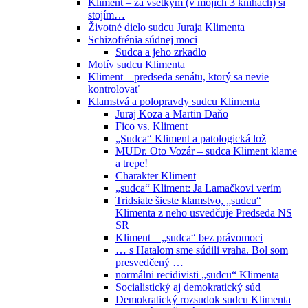
Kliment – za všetkým (v mojich 3 knihách) si
stojím…
Životné dielo sudcu Juraja Klimenta
Schizofrénia súdnej moci
Sudca a jeho zrkadlo
Motív sudcu Klimenta
Kliment – predseda senátu, ktorý sa nevie
kontrolovať
Klamstvá a polopravdy sudcu Klimenta
Juraj Koza a Martin Daňo
Fico vs. Kliment
„Sudca“ Kliment a patologická lož
MUDr. Oto Vozár – sudca Kliment klame
a trepe!
Charakter Kliment
„sudca“ Kliment: Ja Lamačkovi verím
Tridsiate šieste klamstvo, „sudcu“
Klimenta z neho usvedčuje Predseda NS
SR
Kliment – „sudca“ bez právomoci
… s Hatalom sme súdili vraha. Bol som
presvedčený …
normálni recidivisti „sudcu“ Klimenta
Socialistický aj demokratický súd
Demokratický rozsudok sudcu Klimenta