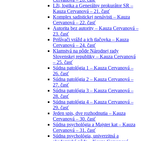
Lži, logika a Generálny prokurátor SR –
Kauza Cervanová – 21. časť
Komplex sadistickej nenávisti – Kauza
Cervanová – 22. časť
Autorita bez autority – Kauza Cervanová –
23. časť
Prišívači vrážd a ich tlačovka – Kauza
Cervanová – 24. časť
Klamstvá na pôde Národnej rady
Slovenskej republiky – Kauza Cervanová
– 25. časť
Súdna patológia 1 – Kauza Cervanová –
26. časť
Súdna patológia 2 – Kauza Cervanová –
27. časť
Súdna patológia 3 – Kauza Cervanová –
28. časť
Súdna patológia 4 – Kauza Cervanová –
29. časť
Jeden spis, dve rozhodnutia – Kauza
Cervanová – 30. časť
Súdna psychológia a Majster kat – Kauza
Cervanová – 31. časť
Súdna psychológia, univerzitná a