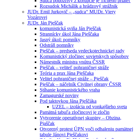
Sudca podozrivý z korupcie je Tichého priateľ
Rozsudok Michálik a hrádzový strážnik
JUDr. Emil Jurkovič – „sudca“ MUDr. Viery
Vozárovej
JUDr. Ján Pješčak
komunistická sviňa Ján Pješčak
Strannícky úkol Jána Pješčaka
Jasný úkol: pomníky
Odstráň pomníky
Pješčak – predseda vedeckotechnickej rady
Komunistický zločinec sovietskych spôsobov
Námestník ministra vnútra ČSSR
Pješčak – veliteľ pohraničnej stráže
Teória a prax Jána Pješčaka
Velitel pohraničnej stráže – Pješčak
Pješčak – náčelník Civilnej obrany ČSSR
Stíhanie komunistického vraha
Zamagurské noviny
Pod taktovkou Jána Pješčáka
UZEL – izolácia od vonkajšieho sveta
Pamätná tabuľa zločincovi je zločin
Vytvorenie operatívnej skupiny – Obzina,
Pjaščak
Otvorený protest ÚPN voči odhaleniu pamätnej
tabule Jánovi Pješčakovi