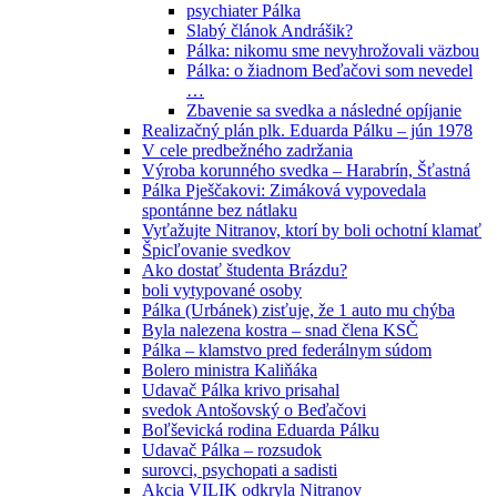
psychiater Pálka
Slabý článok Andrášik?
Pálka: nikomu sme nevyhrožovali väzbou
Pálka: o žiadnom Beďačovi som nevedel
…
Zbavenie sa svedka a následné opíjanie
Realizačný plán plk. Eduarda Pálku – jún 1978
V cele predbežného zadržania
Výroba korunného svedka – Harabrín, Šťastná
Pálka Pješčakovi: Zimáková vypovedala
spontánne bez nátlaku
Vyťažujte Nitranov, ktorí by boli ochotní klamať
Špicľovanie svedkov
Ako dostať študenta Brázdu?
boli vytypované osoby
Pálka (Urbánek) zisťuje, že 1 auto mu chýba
Byla nalezena kostra – snad člena KSČ
Pálka – klamstvo pred federálnym súdom
Bolero ministra Kaliňáka
Udavač Pálka krivo prisahal
svedok Antošovský o Beďačovi
Boľševická rodina Eduarda Pálku
Udavač Pálka – rozsudok
surovci, psychopati a sadisti
Akcia VILIK odkryla Nitranov