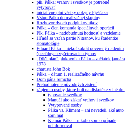
plk. Pálka: vrahov i svedkov je potrebné
vytypovať
iniciatívne plní všetky pokyny Pješčaka
Vstup Pálku do realizačnej skupiny
Rozhovor dvoch podplukovníkov
Pálka – člen komanda špeciálnych operácií
Plk. Pálka – nadobudnutá hodnosť a vzdelanie
Hľadá sa vzťah partie Nitranov, ku študentke
stomatológie
Eduard Pálka – niekoľkokrát poverený riadením
špeciálnych vyšetrovacích týmov
„Dílčí plán“ plukovníka Pálku – začiatok januára
1978
chartista John Bok
Pálka – dátum 1. realizačného návrhu
Dom pána Simicha
Prehodnotenie pôvodných zistení
záujem o osoby, ktoré boli na diskotéke v iné dni
typovanie svedkov
Manuál ako získať vrahov i svedkov
Vytypované osoby
Pálka vs. Kliment – ani nevedeli, aké auto
som mal
Klamár Pálka – nikoho som o prípade
neinformoval