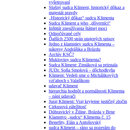
vyšetrovaní
Slušný sudca Kliment, historický dôkaz a
majestát pravdy
„Historický dôkaz“ sudcu Klimenta
Sudca Kliment a jeho „dôverníci“
Inštitút zneužívania štátnej moci
Odpočúvané cely
Ďalších 2500 strán utajených spisov
Jedno z klamstiev sudcu Klimenta –
nákresy Andrášika a Brázdu
Archív KSČ?
Mukloviny sudcu Klimenta?
Sudca Kliment: Zimáková sa priznala
JUDr. Soňa Smolová – dôchodkyňa
Kliment: Vedeli sme o Michálikových
vzťahoch s Valašíkom
udavač Kliment
hierarchia hodnôt a normálnosti Klimenta
– páni udavači
Juraj Kliment: Vraj kryjeme justičný zločin
Cirkusová záležitosť
Dúbravický v Žiline, Brázda v Brne
Klamstvo „sudcu“ Klimenta č. 15
Benefity, Elán a Antošovský
sudca Kliment – ráno sa pozerám do