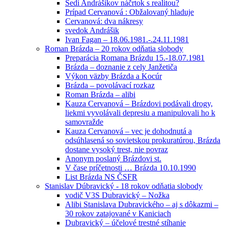
Sedí Andrášikov náčrtok s realitou?
Prípad Cervanová : Obžalovaný hladuje
Cervanová: dva nákresy
svedok Andrášik
Ivan Fagan – 18.06.1981.-.24.11.1981
Roman Brázda – 20 rokov odňatia slobody
Preparácia Romana Brázdu 15.-18.07.1981
Brázda – doznanie z cely Janžetiča
Výkon väzby Brázda a Kocúr
Brázda – povolávací rozkaz
Roman Brázda – alibi
Kauza Cervanová – Brázdovi podávali drogy,
liekmi vyvolávali depresiu a manipulovali ho k
samovražde
Kauza Cervanová – vec je dohodnutá a
odsúhlasená so sovietskou prokuratúrou, Brázda
dostane vysoký trest, nie povraz
Anonym poslaný Brázdovi st.
V čase príčetnosti … Brázda 10.10.1990
List Brázda NS ČSFR
Stanislav Dúbravický - 18 rokov odňatia slobody
vodič V3S Dubravický – Nožka
Alibi Stanislava Dubravického – aj s dôkazmi –
30 rokov zatajované v Kaniciach
Dubravický – účelové trestné stíhanie