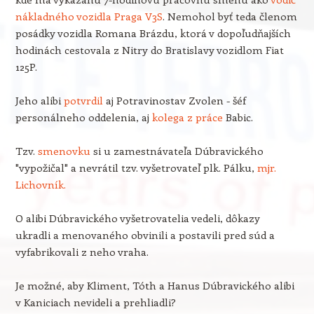
nákladného vozidla Praga V3S
. Nemohol byť teda členom
posádky vozidla Romana Brázdu, ktorá v dopoľudňajších
hodinách cestovala z Nitry do Bratislavy vozidlom Fiat
125P.
Jeho alibi
potvrdil
aj Potravinostav Zvolen - šéf
personálneho oddelenia, aj
kolega z práce
Babic.
Tzv.
smenovku
si u zamestnávateľa Dúbravického
"vypožičal" a nevrátil tzv. vyšetrovateľ plk. Pálku,
mjr.
Lichovník.
O alibi Dúbravického vyšetrovatelia vedeli, dôkazy
ukradli a menovaného obvinili a postavili pred súd a
vyfabrikovali z neho vraha.
Je možné, aby Kliment, Tóth a Hanus Dúbravického alibi
v Kaniciach nevideli a prehliadli?