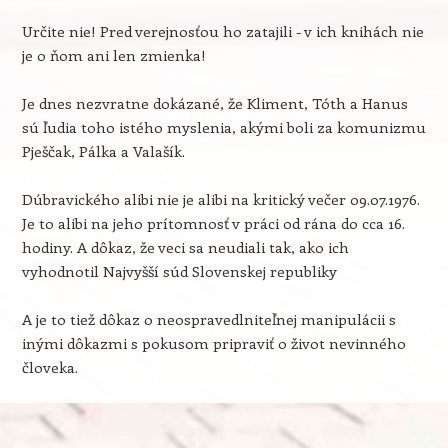
Určite nie! Pred verejnosťou ho zatajili - v ich knihách nie
je o ňom ani len zmienka!
Je dnes nezvratne dokázané, že Kliment, Tóth a Hanus
sú ľudia toho istého myslenia, akými boli za komunizmu
Pješčak, Pálka a Valašík.
Dúbravického alibi nie je alibi na kritický večer 09.07.1976.
Je to alibi na jeho prítomnosť v práci od rána do cca 16.
hodiny. A dôkaz, že veci sa neudiali tak, ako ich
vyhodnotil Najvyšší súd Slovenskej republiky
A je to tiež dôkaz o neospravedlniteľnej manipulácii s
inými dôkazmi s pokusom pripraviť o život nevinného
človeka.