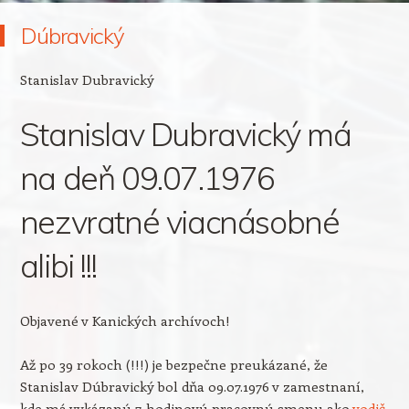
Dúbravický
Stanislav Dubravický
Stanislav Dubravický má
na deň 09.07.1976
nezvratné viacnásobné
alibi !!!
Objavené v Kanických archívoch!
Až po 39 rokoch (!!!) je bezpečne preukázané, že
Stanislav Dúbravický bol dňa 09.07.1976 v zamestnaní,
kde má vykázanú 7-hodinovú pracovnú smenu ako
vodič