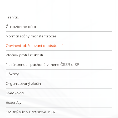
kauzacervanova.sk
Najdlhšie trvajúci, dodnes nevyjasnený súdny proces v dejnách slovenskej
Navigation
justície
Skip to content
Prehľad
Časozberné dáta
Normalizačný monsterproces
Obvinení, obžalovaní a odsúdení
Zločiny proti ľudskosti
Nezákonnosti páchané v mene ČSSR a SR
Dôkazy
Organizovaný zločin
Svedkovia
Expertízy
Krajský súd v Bratislave 1982