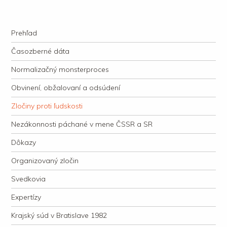
kauzacervanova.sk
Najdlhšie trvajúci, dodnes nevyjasnený súdny proces v dejnách slovenskej
Navigation
justície
Skip to content
Prehľad
Časozberné dáta
Normalizačný monsterproces
Obvinení, obžalovaní a odsúdení
Zločiny proti ľudskosti
Nezákonnosti páchané v mene ČSSR a SR
Dôkazy
Organizovaný zločin
Svedkovia
Expertízy
Krajský súd v Bratislave 1982