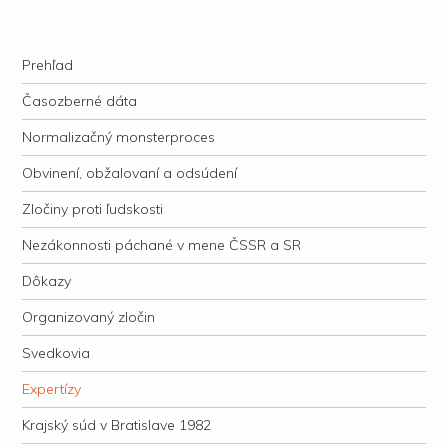
kauzacervanova.sk
Najdlhšie trvajúci, dodnes nevyjasnený súdny proces v dejnách slovenskej
Navigation
justície
Skip to content
Prehľad
Časozberné dáta
Normalizačný monsterproces
Obvinení, obžalovaní a odsúdení
Zločiny proti ľudskosti
Nezákonnosti páchané v mene ČSSR a SR
Dôkazy
Organizovaný zločin
Svedkovia
Expertízy
Krajský súd v Bratislave 1982