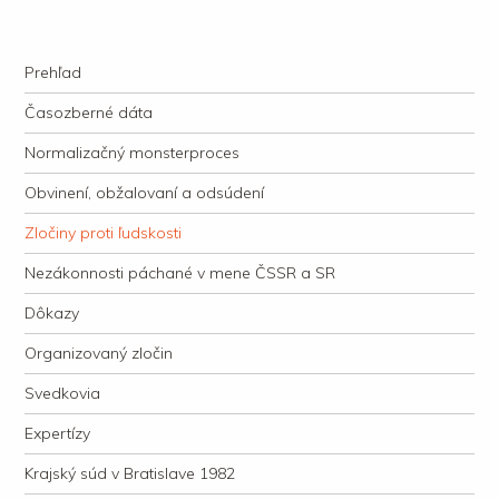
kauzacervanova.sk
Najdlhšie trvajúci, dodnes nevyjasnený súdny proces v dejnách slovenskej
Navigation
justície
Skip to content
Prehľad
Časozberné dáta
Normalizačný monsterproces
Obvinení, obžalovaní a odsúdení
Zločiny proti ľudskosti
Nezákonnosti páchané v mene ČSSR a SR
Dôkazy
Organizovaný zločin
Svedkovia
Expertízy
Krajský súd v Bratislave 1982