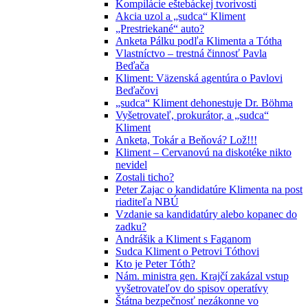
Kompilácie eštebáckej tvorivosti
Akcia uzol a „sudca“ Kliment
„Prestriekané“ auto?
Anketa Pálku podľa Klimenta a Tótha
Vlastníctvo – trestná činnosť Pavla
Beďača
Kliment: Väzenská agentúra o Pavlovi
Beďačovi
„sudca“ Kliment dehonestuje Dr. Böhma
Vyšetrovateľ, prokurátor, a „sudca“
Kliment
Anketa, Tokár a Beňová? Lož!!!
Kliment – Cervanovú na diskotéke nikto
nevidel
Zostali ticho?
Peter Zajac o kandidatúre Klimenta na post
riaditeľa NBÚ
Vzdanie sa kandidatúry alebo kopanec do
zadku?
Andrášik a Kliment s Faganom
Sudca Kliment o Petrovi Tóthovi
Kto je Peter Tóth?
Nám. ministra gen. Krajčí zakázal vstup
vyšetrovateľov do spisov operatívy
Štátna bezpečnosť nezákonne vo