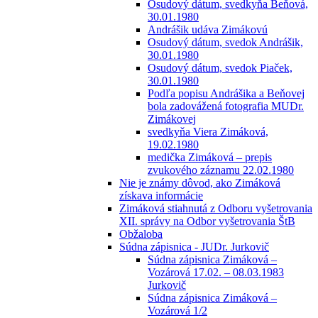
Osudový dátum, svedkyňa Beňová,
30.01.1980
Andrášik udáva Zimákovú
Osudový dátum, svedok Andrášik,
30.01.1980
Osudový dátum, svedok Piaček,
30.01.1980
Podľa popisu Andrášika a Beňovej
bola zadovážená fotografia MUDr.
Zimákovej
svedkyňa Viera Zimáková,
19.02.1980
medička Zimáková – prepis
zvukového záznamu 22.02.1980
Nie je známy dôvod, ako Zimáková
získava informácie
Zimáková stiahnutá z Odboru vyšetrovania
XII. správy na Odbor vyšetrovania ŠtB
Obžaloba
Súdna zápisnica - JUDr. Jurkovič
Súdna zápisnica Zimáková –
Vozárová 17.02. – 08.03.1983
Jurkovič
Súdna zápisnica Zimáková –
Vozárová 1/2