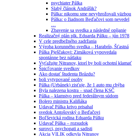
psychiater Pálka
Slabý článok Andrášik?
Pálka: nikomu sme nevyhrožovali väzbou
Pálka: o žiadnom Beďačovi som nevedel
…
Zbavenie sa svedka a následné opíjanie
Realizačný plán plk. Eduarda Pálku – jún 1978
V cele predbežného zadržania
Výroba korunného svedka – Harabrín, Šťastná
Pálka Pješčakovi: Zimáková vypovedala
spontánne bez nátlaku
Vyťažujte Nitranov, ktorí by boli ochotní klamať
Špicľovanie svedkov
Ako dostať študenta Brázdu?
boli vytypované osoby
Pálka (Urbánek) zisťuje, že 1 auto mu chýba
Byla nalezena kostra – snad člena KSČ
Pálka – klamstvo pred federálnym súdom
Bolero ministra Kaliňáka
Udavač Pálka krivo prisahal
svedok Antošovský o Beďačovi
Boľševická rodina Eduarda Pálku
Udavač Pálka – rozsudok
surovci, psychopati a sadisti
Akcia VILIK odkryla Nitranov