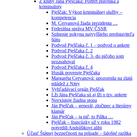
Z knihy Jána Pješčaka: Portrét právníka a
kriminalisty
Pješčak: Výkon kriminálnej služby –
kompetencia
M. Cervanová žiada prezidenta …
Federálna správa MV ČSSR
Splnenie pokynu najvyššieho predstaviteľa
štátu
Podvod Pješčaka č. 1 – podvod o ankete
Podvod Pješčaka č. 2
Podvod Pješčaka č. 3- do ničoho som
nezasahoval
Podvod Pješčaka č. 4
Husák poveruje Pješčaka
Margaréta Cervanová: upozornila na zlatú
mládež z Nitry
Vyhľadávací orgán Pješčak
Lži Jána Pješčaka sú aj lži o tzv. ankete
Neexistuje žiadna stopa
Ján Pješčak – generál, zločinec a literárny
klamár
Ján Pješčak – ja nič, to Pálka …
Pješčak – francúzky už v roku 1982
potvrdili Andrášikovi alibi
Účasť Štátnej bezpečnosti na prípade – falošné razítka