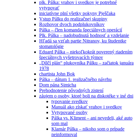
plk. Pálka: vrahov i svedkov je potrebné
vytypovať
iniciatívne plní všetky pokyny Pješčaka
Vstup Pálku do realizačnej skupiny
Rozhovor dvoch podplukovníkov
Pálka – člen komanda špeciálnych operácií
Plk. Pálka – nadobudnutá hodnosť a vzdelanie
Hľadá sa vzťah partie Nitranov, ku študentke
stomatológie
Eduard Pálka – niekoľkokrát poverený riadením
špeciálnych vyšetrovacích týmov
„Dílčí plán“ plukovníka Pálku – začiatok januára
1978
chartista John Bok
Pálka – dátum 1. realizačného návrhu
Dom pána Simicha
Prehodnotenie pôvodných zistení
záujem o osoby, ktoré boli na diskotéke v iné dni
typovanie svedkov
Manuál ako získať vrahov i svedkov
Vytypované osoby
Pálka vs. Kliment – ani nevedeli, aké auto
som mal
Klamár Pálka – nikoho som o prípade
neinformoval