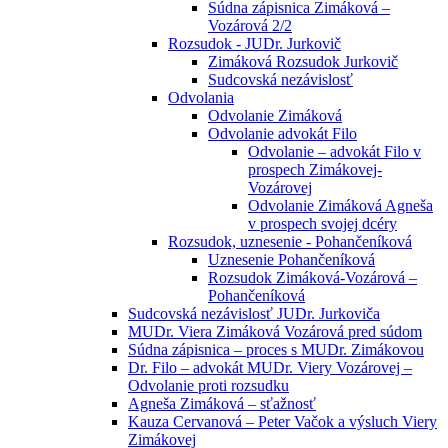
Súdna zápisnica Zimáková –
Vozárová 2/2
Rozsudok - JUDr. Jurkovič
Zimáková Rozsudok Jurkovič
Sudcovská nezávislosť
Odvolania
Odvolanie Zimáková
Odvolanie advokát Filo
Odvolanie – advokát Filo v
prospech Zimákovej-
Vozárovej
Odvolanie Zimáková Agneša
v prospech svojej dcéry
Rozsudok, uznesenie - Pohančeníková
Uznesenie Pohančeníková
Rozsudok Zimáková-Vozárová –
Pohančeníková
Sudcovská nezávislosť JUDr. Jurkoviča
MUDr. Viera Zimáková Vozárová pred súdom
Súdna zápisnica – proces s MUDr. Zimákovou
Dr. Filo – advokát MUDr. Viery Vozárovej –
Odvolanie proti rozsudku
Agneša Zimáková – sťažnosť
Kauza Cervanová – Peter Vačok a výsluch Viery
Zimákovej