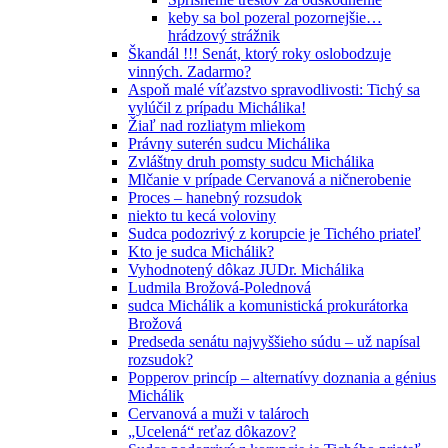
keby sa bol pozeral pozornejšie…
hrádzový strážnik
Škandál !!! Senát, ktorý roky oslobodzuje
vinných. Zadarmo?
Aspoň malé víťazstvo spravodlivosti: Tichý sa
vylúčil z prípadu Michálika!
Žiaľ nad rozliatym mliekom
Právny suterén sudcu Michálika
Zvláštny druh pomsty sudcu Michálika
Mlčanie v prípade Cervanová a ničnerobenie
Proces – hanebný rozsudok
niekto tu kecá voloviny
Sudca podozrivý z korupcie je Tichého priateľ
Kto je sudca Michálik?
Vyhodnotený dôkaz JUDr. Michálika
Ludmila Brožová-Polednová
sudca Michálik a komunistická prokurátorka
Brožová
Predseda senátu najvyššieho súdu – už napísal
rozsudok?
Popperov princíp – alternatívy doznania a génius
Michálik
Cervanová a muži v talároch
„Ucelená“ reťaz dôkazov?