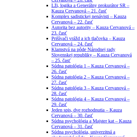
Lži, logika a Generálny prokurátor SR –
Kauza Cervanová – 21. časť
Komplex sadistickej nenávisti – Kauza
Cervanová – 22. časť
Autorita bez autority – Kauza Cervanová –
23. časť
Prišívači vrážd a ich tlačovka – Kauza
Cervanová – 24. časť
Klamstvá na pôde Národnej rady
Slovenskej republiky – Kauza Cervanová
– 25. časť
Súdna patológia 1 – Kauza Cervanová –
26. časť
Súdna patológia 2 – Kauza Cervanová –
27. časť
Súdna patológia 3 – Kauza Cervanová –
28. časť
Súdna patológia 4 – Kauza Cervanová –
29. časť
Jeden spis, dve rozhodnutia – Kauza
Cervanová – 30. časť
Súdna psychológia a Majster kat – Kauza
Cervanová – 31. časť
Súdna psychológia, univerzitná a