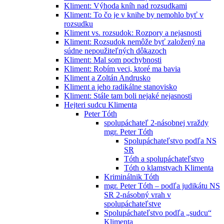
Kliment: Výhoda kníh nad rozsudkami
Kliment: To čo je v knihe by nemohlo byť v
rozsudku
Kliment vs. rozsudok: Rozpory a nejasnosti
Kliment: Rozsudok nemôže byť založený na
súdne nepoužiteľných dôkazoch
Kliment: Mal som pochybnosti
Kliment: Robím veci, ktoré ma bavia
Kliment a Zoltán Andrusko
Kliment a jeho radikálne stanovisko
Kliment: Stále tam boli nejaké nejasnosti
Hejteri sudcu Klimenta
Peter Tóth
spolupáchateľ 2-násobnej vraždy
mgr. Peter Tóth
Spolupáchateľstvo podľa NS
SR
Tóth a spolupáchateľstvo
Tóth o klamstvach Klimenta
Kriminálnik Tóth
mgr. Peter Tóth – podľa judikátu NS
SR 2-násobný vrah v
spolupáchateľstve
Spolupáchateľstvo podľa „sudcu“
Klimenta