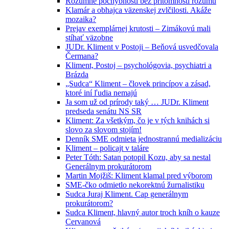
Rozumné pochybnosti bez prítomnosti rozumu
Klamár a obhajca väzenskej zvlčilosti. Akáže
mozaika?
Prejav exemplárnej krutosti – Zimákovú mali
stíhať väzobne
JUDr. Kliment v Postoji – Beňová usvedčovala
Čermana?
Kliment, Postoj – psychológovia, psychiatri a
Brázda
„Sudca“ Kliment – človek princípov a zásad,
ktoré iní ľudia nemajú
Ja som už od prírody taký … JUDr. Kliment
predseda senátu NS SR
Kliment: Za všetkým, čo je v tých knihách si
slovo za slovom stojím!
Denník SME odmieta jednostrannú medializáciu
Kliment – policajt v taláre
Peter Tóth: Satan potopil Kozu, aby sa nestal
Generálnym prokurátorom
Martin Mojžiš: Kliment klamal pred výborom
SME-čko odmietlo nekorektnú žurnalistiku
Sudca Juraj Kliment. Cap generálnym
prokurátorom?
Sudca Kliment, hlavný autor troch kníh o kauze
Cervanová