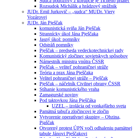
Sudca podozrivý z korupcie je Tichého priateľ
Rozsudok Michálik a hrádzový strážnik
JUDr. Emil Jurkovič – „sudca“ MUDr. Viery
Vozárovej
JUDr. Ján Pješčak
komunistická sviňa Ján Pješčak
Strannícky úkol Jána Pješčaka
Jasný úkol: pomníky
Odstráň pomníky
Pješčak – predseda vedeckotechnickej rady
Komunistický zločinec sovietskych spôsobov
Námestník ministra vnútra ČSSR
Pješčak – veliteľ pohraničnej stráže
Teória a prax Jána Pješčaka
Velitel pohraničnej stráže – Pješčak
Pješčak – náčelník Civilnej obrany ČSSR
Stíhanie komunistického vraha
Zamagurské noviny
Pod taktovkou Jána Pješčáka
UZEL – izolácia od vonkajšieho sveta
Pamätná tabuľa zločincovi je zločin
Vytvorenie operatívnej skupiny – Obzina,
Pjaščak
Otvorený protest ÚPN voči odhaleniu pamätnej
tabule Jánovi Pješčakovi