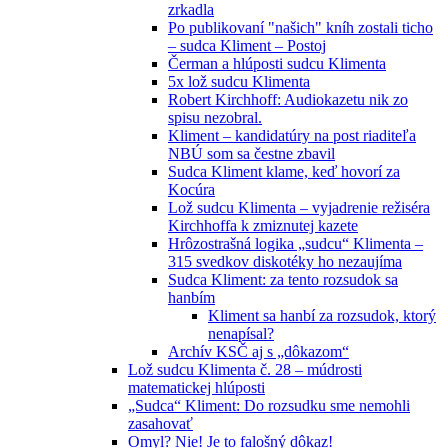
zrkadla
Po publikovaní "našich" kníh zostali ticho
– sudca Kliment – Postoj
Čerman a hlúposti sudcu Klimenta
5x lož sudcu Klimenta
Robert Kirchhoff: Audiokazetu nik zo
spisu nezobral.
Kliment – kandidatúry na post riaditeľa
NBÚ som sa čestne zbavil
Sudca Kliment klame, keď hovorí za
Kocúra
Lož sudcu Klimenta – vyjadrenie režiséra
Kirchhoffa k zmiznutej kazete
Hrôzostrašná logika „sudcu“ Klimenta –
315 svedkov diskotéky ho nezaujíma
Sudca Kliment: za tento rozsudok sa
hanbím
Kliment sa hanbí za rozsudok, ktorý
nenapísal?
Archív KSČ aj s „dôkazom“
Lož sudcu Klimenta č. 28 – múdrosti
matematickej hlúposti
„Sudca“ Kliment: Do rozsudku sme nemohli
zasahovať
Omyl? Nie! Je to falošný dôkaz!