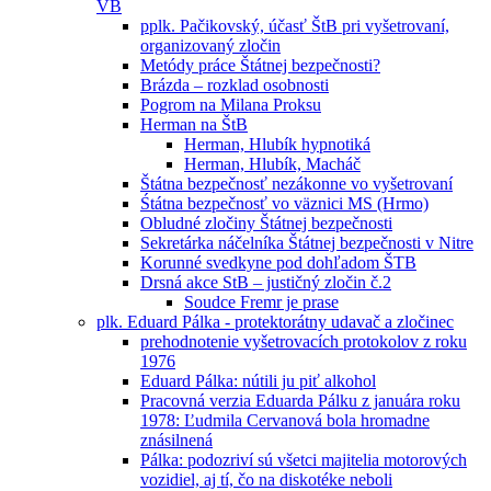
VB
pplk. Pačikovský, účasť ŠtB pri vyšetrovaní,
organizovaný zločin
Metódy práce Štátnej bezpečnosti?
Brázda – rozklad osobnosti
Pogrom na Milana Proksu
Herman na ŠtB
Herman, Hlubík hypnotiká
Herman, Hlubík, Macháč
Štátna bezpečnosť nezákonne vo vyšetrovaní
Śtátna bezpečnosť vo väznici MS (Hrmo)
Obludné zločiny Štátnej bezpečnosti
Sekretárka náčelníka Štátnej bezpečnosti v Nitre
Korunné svedkyne pod dohľadom ŠTB
Drsná akce StB – justičný zločin č.2
Soudce Fremr je prase
plk. Eduard Pálka - protektorátny udavač a zločinec
prehodnotenie vyšetrovacích protokolov z roku
1976
Eduard Pálka: nútili ju piť alkohol
Pracovná verzia Eduarda Pálku z januára roku
1978: Ľudmila Cervanová bola hromadne
znásilnená
Pálka: podozriví sú všetci majitelia motorových
vozidiel, aj tí, čo na diskotéke neboli