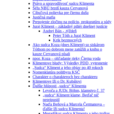
Právo a spravodlivosť sudcu Klimenta
Šéfa NBÚ brzdí kauza Cervanová
Cibuľová polievka pre čiernu dušu
Justičná mafia
Prepojenie zločinu na políciu, prokuratúru a súdy
Juraj Kliment – základný piliér dnešnej justície
Andrej Bán - .týždeň
Peter Tóth a Juraj Kliment
Krik bezmocných
Ako sudca Koza (dnes Kliment) so siskárom
Tóthom po dobrom mene zatúžili a knihu o
kauze Cervanová písali
npor. Koza – ohľadanie rieky Čierna voda
Klimentove bludy: Výsledky PDD, vytesnenie
„Sudca“ Kliment a jeho objav po 40 rokoch
Nomenklatúra politbyra KSČ
Charakter o charakteroch bez charakteru
Klimentove lži o Dr. Kubálovi
Ďalšie hlúposti „sudcu“ Klimenta
Levoča a JUDr. Böhm, klamstvo č. 37
„sudca“ Kliment klame, Beďač nič
nepripustil
Naďa Beňová a Marcela Čermanova –
ďalšie lži sudcu Klimenta!
Megadôkaz sudcu Klimenta a jeho trollov