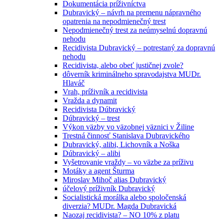
Dokumentácia príživníctva
Dubravický – návrh na premenu nápravného
opatrenia na nepodmienečný trest
Nepodmienečný trest za neúmyselnú dopravnú
nehodu
Recidivista Dubravický – potrestaný za dopravnú
nehodu
Recidivista, alebo obeť justičnej zvole?
dôverník kriminálneho spravodajstva MUDr.
Hlaváč
Vrah, príživník a recidivista
Vražda a dynamit
Recidivista Dúbravický
Dúbravický – trest
Výkon väzby vo väzobnej väznici v Žiline
Trestná činnosť Stanislava Dubravického
Dubravický, alibi, Lichovník a Noška
Dúbravický – alibi
Vyšetrovanie vraždy – vo väzbe za príživu
Motáky a agent Šturma
Miroslav Mihoč alias Dubravický
účelový príživník Dubravický
Socialistická morálka alebo spoločenská
diverzia? MUDr. Magda Dubravická
Naozaj recidivista? – NO 10% z platu