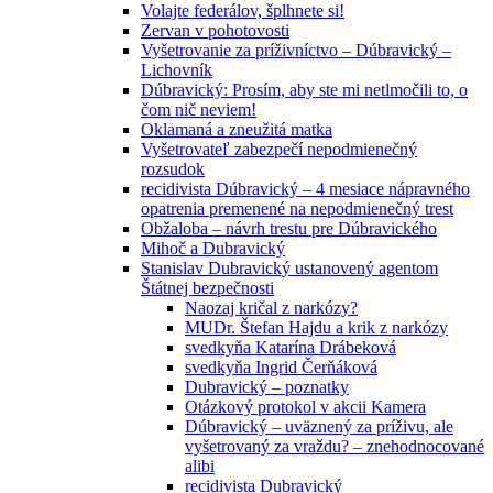
Volajte federálov, šplhnete si!
Zervan v pohotovosti
Vyšetrovanie za príživníctvo – Dúbravický –
Lichovník
Dúbravický: Prosím, aby ste mi netlmočili to, o
čom nič neviem!
Oklamaná a zneužitá matka
Vyšetrovateľ zabezpečí nepodmienečný
rozsudok
recidivista Dúbravický – 4 mesiace nápravného
opatrenia premenené na nepodmienečný trest
Obžaloba – návrh trestu pre Dúbravického
Mihoč a Dubravický
Stanislav Dubravický ustanovený agentom
Štátnej bezpečnosti
Naozaj kričal z narkózy?
MUDr. Štefan Hajdu a krik z narkózy
svedkyňa Katarína Drábeková
svedkyňa Ingrid Čerňáková
Dubravický – poznatky
Otázkový protokol v akcii Kamera
Dúbravický – uväznený za príživu, ale
vyšetrovaný za vraždu? – znehodnocované
alibi
recidivista Dubravický