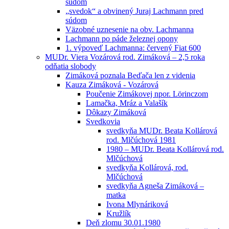
súdom
„svedok“ a obvinený Juraj Lachmann pred
súdom
Väzobné uznesenie na obv. Lachmanna
Lachmann po páde železnej opony
1. výpoveď Lachmanna: červený Fiat 600
MUDr. Viera Vozárová rod. Zimáková – 2,5 roka
odňatia slobody
Zimáková poznala Beďača len z videnia
Kauza Zimáková - Vozárová
Poučenie Zimákovej npor. Lörinczom
Lamačka, Mráz a Valašík
Dôkazy Zimáková
Svedkovia
svedkyňa MUDr. Beata Kollárová
rod. Mlčúchová 1981
1980 – MUDr. Beata Kollárová rod.
Mlčúchová
svedkyňa Kollárová, rod.
Mlčúchová
svedkyňa Agneša Zimáková –
matka
Ivona Mlynáriková
Kružlík
Deň zlomu 30.01.1980