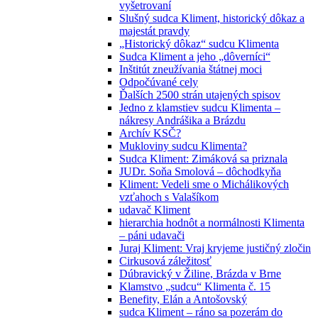
vyšetrovaní
Slušný sudca Kliment, historický dôkaz a
majestát pravdy
„Historický dôkaz“ sudcu Klimenta
Sudca Kliment a jeho „dôverníci“
Inštitút zneužívania štátnej moci
Odpočúvané cely
Ďalších 2500 strán utajených spisov
Jedno z klamstiev sudcu Klimenta –
nákresy Andrášika a Brázdu
Archív KSČ?
Mukloviny sudcu Klimenta?
Sudca Kliment: Zimáková sa priznala
JUDr. Soňa Smolová – dôchodkyňa
Kliment: Vedeli sme o Michálikových
vzťahoch s Valašíkom
udavač Kliment
hierarchia hodnôt a normálnosti Klimenta
– páni udavači
Juraj Kliment: Vraj kryjeme justičný zločin
Cirkusová záležitosť
Dúbravický v Žiline, Brázda v Brne
Klamstvo „sudcu“ Klimenta č. 15
Benefity, Elán a Antošovský
sudca Kliment – ráno sa pozerám do