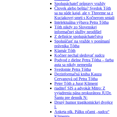
Spolupáchateľ prípravy vraždy
Človek alebo beštia? Svedok Tóth
sa na súde kajal, ale v Threeme sa z
Kuciakovej smrti s Kočnerom smiali
Intelektuálna výbava Petra Tótha
Tóth nikdy zo Slovenskej
informačnej služby neodišiel
Z definície spolupáchateľstva
Spoluúčasť na vražde v ponímaní
právnika Tótha
Klamár Tóth
Kočner nechal sledovať sudcu
Podvod z dielne Petra Tótha – farba
auta sa nikdy nemenila
Svedomie Petra Tótha
Dezinformačná kniha Kauza
Cervanová od Petra Tótha
Peter Tóth a Juraj Kliment
riaditeľ SIS a advokát Mitro: Z
vyjadrenia pána prokurátora JUDr.
Šantu pre denník N:
Drsný humor tragikomickej dvojice
I.
Anketa plk. Pálku očami „sudcu“
Klimenta