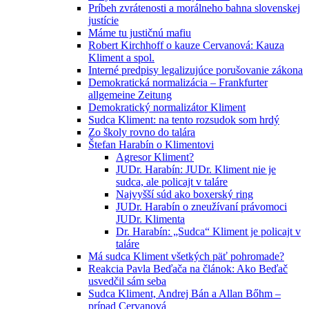
Príbeh zvrátenosti a morálneho bahna slovenskej
justície
Máme tu justičnú mafiu
Robert Kirchhoff o kauze Cervanová: Kauza
Kliment a spol.
Interné predpisy legalizujúce porušovanie zákona
Demokratická normalizácia – Frankfurter
allgemeine Zeitung
Demokratický normalizátor Kliment
Sudca Kliment: na tento rozsudok som hrdý
Zo školy rovno do talára
Štefan Harabín o Klimentovi
Agresor Kliment?
JUDr. Harabín: JUDr. Kliment nie je
sudca, ale policajt v taláre
Najvyšší súd ako boxerský ring
JUDr. Harabín o zneužívaní právomoci
JUDr. Klimenta
Dr. Harabín: „Sudca“ Kliment je policajt v
taláre
Má sudca Kliment všetkých päť pohromade?
Reakcia Pavla Beďača na článok: Ako Beďač
usvedčil sám seba
Sudca Kliment, Andrej Bán a Allan Bőhm –
prípad Cervanová