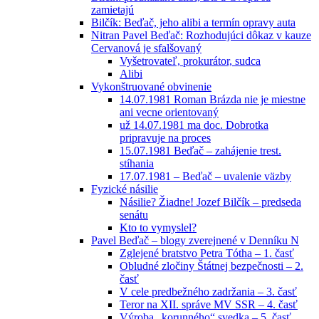
zamietajú
Bilčík: Beďač, jeho alibi a termín opravy auta
Nitran Pavel Beďač: Rozhodujúci dôkaz v kauze
Cervanová je sfalšovaný
Vyšetrovateľ, prokurátor, sudca
Alibi
Vykonštruované obvinenie
14.07.1981 Roman Brázda nie je miestne
ani vecne orientovaný
už 14.07.1981 ma doc. Dobrotka
pripravuje na proces
15.07.1981 Beďač – zahájenie trest.
stíhania
17.07.1981 – Beďač – uvalenie väzby
Fyzické násilie
Násilie? Žiadne! Jozef Bilčík – predseda
senátu
Kto to vymyslel?
Pavel Beďač – blogy zverejnené v Denníku N
Zglejené bratstvo Petra Tótha – 1. časť
Obludné zločiny Štátnej bezpečnosti – 2.
časť
V cele predbežného zadržania – 3. časť
Teror na XII. správe MV SSR – 4. časť
Výroba „korunného“ svedka – 5. časť