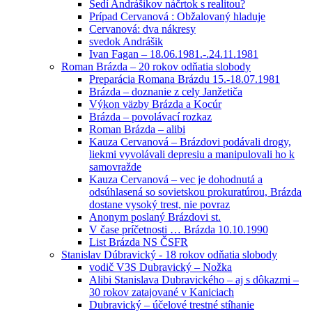
Sedí Andrášikov náčrtok s realitou?
Prípad Cervanová : Obžalovaný hladuje
Cervanová: dva nákresy
svedok Andrášik
Ivan Fagan – 18.06.1981.-.24.11.1981
Roman Brázda – 20 rokov odňatia slobody
Preparácia Romana Brázdu 15.-18.07.1981
Brázda – doznanie z cely Janžetiča
Výkon väzby Brázda a Kocúr
Brázda – povolávací rozkaz
Roman Brázda – alibi
Kauza Cervanová – Brázdovi podávali drogy,
liekmi vyvolávali depresiu a manipulovali ho k
samovražde
Kauza Cervanová – vec je dohodnutá a
odsúhlasená so sovietskou prokuratúrou, Brázda
dostane vysoký trest, nie povraz
Anonym poslaný Brázdovi st.
V čase príčetnosti … Brázda 10.10.1990
List Brázda NS ČSFR
Stanislav Dúbravický - 18 rokov odňatia slobody
vodič V3S Dubravický – Nožka
Alibi Stanislava Dubravického – aj s dôkazmi –
30 rokov zatajované v Kaniciach
Dubravický – účelové trestné stíhanie