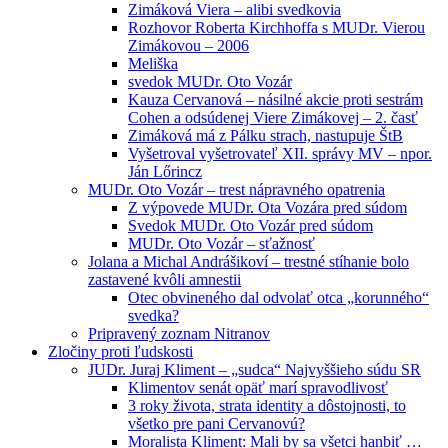
Zimáková Viera – alibi svedkovia
Rozhovor Roberta Kirchhoffa s MUDr. Vierou
Zimákovou – 2006
Meliška
svedok MUDr. Oto Vozár
Kauza Cervanová – násilné akcie proti sestrám
Cohen a odsúdenej Viere Zimákovej – 2. časť
Zimáková má z Pálku strach, nastupuje ŠtB
Vyšetroval vyšetrovateľ XII. správy MV – npor.
Ján Lőrincz
MUDr. Oto Vozár – trest nápravného opatrenia
Z výpovede MUDr. Ota Vozára pred súdom
Svedok MUDr. Oto Vozár pred súdom
MUDr. Oto Vozár – sťažnosť
Jolana a Michal Andrášikoví – trestné stíhanie bolo
zastavené kvôli amnestii
Otec obvineného dal odvolať otca „korunného“
svedka?
Pripravený zoznam Nitranov
Zločiny proti ľudskosti
JUDr. Juraj Kliment – „sudca“ Najvyššieho súdu SR
Klimentov senát opäť marí spravodlivosť
3 roky života, strata identity a dôstojnosti, to
všetko pre pani Cervanovú?
Moralista Kliment: Mali by sa všetci hanbiť …