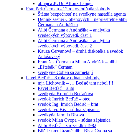
obhajca JUDr. Alfonz Langer
František Čerman - 12 rokov odňatia slobody
Štátna bezpečnosť na svedkyne nasadila agenta
Denník sestier Cohenových – nepriestrelné alibi
Čermana a Andrášika
Alibi Čermana a Andrášika – analytika
svedeckých výpovedí, časť 1
Alibi Čermana a Andrášika – analytika
svedeckých výpovedí, časť 2
Kauza Cervanová – druhá diskotéka a svedok
Antošovský
František Čerman a Milan Andrášik – alibi
„Eštebák“ Čerman
svedkyne Cohen sa zamietajú
Pavel Beďač – 8 rokov odňatia slobody
mjr. Lichovník – … Beďač tam nebol !!!
Pavel Beďač – alibi
svedkyňa Kornélia Beďačová
svedok Imrich Beďač – otec
svedok Ing. Imrich Beďač – brat
svedok Ivo Bis – súdna zápisnica
svedkyňa Jarmila Bisová
svedok Milan Cvopa – súdna zápisnica
Alibi Beďač – z rozsudku 1982
Bilčík: preukázané alibi, Bis a Cvopa sa