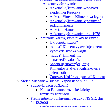
– Anketné vyšetrovanie
Anketné vyšetrovanie – podvod
akademika Pješčaka
Anketa, Vittek a Klimentova logika
Anketné vyšetrovanie v ponímaní
sudcu Klimenta
Anketa – Hanus
Anketné vyšetrovanie – rok 1978
Zmiznutá kazeta, ktorá nikdy nezmizla
Ukradnuta kazeta?
„sudca“ Kliment vysvetľuje zmenu
výpovede svedka Vargu
„sudca“ Kliment: nič
nenasvedčovalo násiliu
Sedem ugrilovaných, traja
Klimentovia, dvaja Kaliňákovia a
jeden Tóth
Zoroslav Kollár vs. „sudca“ Kliment
Štefan Michálik –"sudca" Najvyššieho súdu SR
Sudcovia chcú odškodné
Kauza Bonanno: rovnaké žaloby,
rozdielny rozsudok
Prepis ústneho vyhlásenia rozsudku NS SR, dňa
04.12.2006
Sprísnenie trestov za odškodnenie