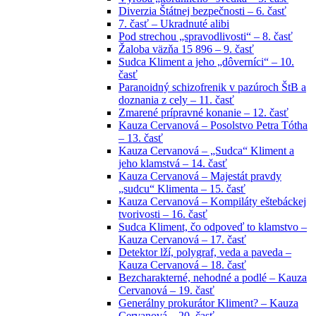
Diverzia Štátnej bezpečnosti – 6. časť
7. časť – Ukradnuté alibi
Pod strechou „spravodlivosti“ – 8. časť
Žaloba väzňa 15 896 – 9. časť
Sudca Kliment a jeho „dôverníci“ – 10.
časť
Paranoidný schizofrenik v pazúroch ŠtB a
doznania z cely – 11. časť
Zmarené prípravné konanie – 12. časť
Kauza Cervanová – Posolstvo Petra Tótha
– 13. časť
Kauza Cervanová – „Sudca“ Kliment a
jeho klamstvá – 14. časť
Kauza Cervanová – Majestát pravdy
„sudcu“ Klimenta – 15. časť
Kauza Cervanová – Kompiláty eštebáckej
tvorivosti – 16. časť
Sudca Kliment, čo odpoveď to klamstvo –
Kauza Cervanová – 17. časť
Detektor lží, polygraf, veda a paveda –
Kauza Cervanová – 18. časť
Bezcharakterné, nehodné a podlé – Kauza
Cervanová – 19. časť
Generálny prokurátor Kliment? – Kauza
Cervanová – 20. časť