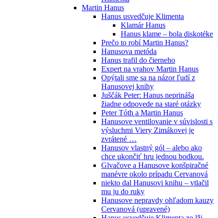
Martin Hanus
Hanus usvedčuje Klimenta
Klamár Hanus
Hanus klame – bola diskotéke
Prečo to robí Martin Hanus?
Hanusova metóda
Hanus trafil do čierneho
Expert na vrahov Martin Hanus
Opýtali sme sa na názor ľudí z
Hanusovej knihy
Juščák Peter: Hanus neprináša
žiadne odpovede na staré otázky
Peter Tóth a Martin Hanus
Hanusove ventilovanie v súvislosti s
výsluchmi Viery Zimákovej je
zvrátené …
Hanusov vlastný gól – alebo ako
chce ukončiť hru jednou bodkou.
Glvačove a Hanusove konšpiračné
manévre okolo prípadu Cervanová
niekto dal Hanusovi knihu – vtlačil
mu ju do ruky
Hanusove nepravdy ohľadom kauzy
Cervanová (upravené)
Hanus usvedčuje Klimenta zo lži