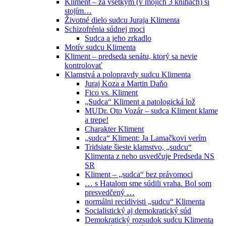
Kliment – za všetkým (v mojich 3 knihách) si
stojím…
Životné dielo sudcu Juraja Klimenta
Schizofrénia súdnej moci
Sudca a jeho zrkadlo
Motív sudcu Klimenta
Kliment – predseda senátu, ktorý sa nevie
kontrolovať
Klamstvá a polopravdy sudcu Klimenta
Juraj Koza a Martin Daňo
Fico vs. Kliment
„Sudca“ Kliment a patologická lož
MUDr. Oto Vozár – sudca Kliment klame
a trepe!
Charakter Kliment
„sudca“ Kliment: Ja Lamačkovi verím
Tridsiate šieste klamstvo, „sudcu“
Klimenta z neho usvedčuje Predseda NS
SR
Kliment – „sudca“ bez právomoci
… s Hatalom sme súdili vraha. Bol som
presvedčený …
normálni recidivisti „sudcu“ Klimenta
Socialistický aj demokratický súd
Demokratický rozsudok sudcu Klimenta