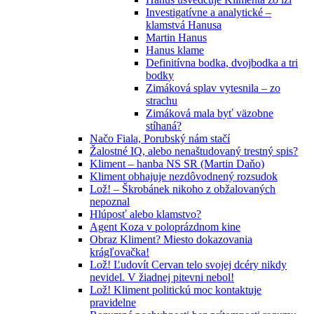
Investigatívne a analytické –
klamstvá Hanusa
Martin Hanus
Hanus klame
Definitívna bodka, dvojbodka a tri
bodky
Zimáková splav vytesnila – zo
strachu
Zimáková mala byť väzobne
stíhaná?
Načo Fiala, Porubský nám stačí
Žalostné IQ, alebo nenaštudovaný trestný spis?
Kliment – hanba NS SR (Martin Daňo)
Kliment obhajuje nezdôvodnený rozsudok
Lož! – Škrobánek nikoho z obžalovaných
nepoznal
Hlúposť alebo klamstvo?
Agent Koza v poloprázdnom kine
Obraz Kliment? Miesto dokazovania
krágľovačka!
Lož! Ľudovít Cervan telo svojej dcéry nikdy
nevidel. V žiadnej pitevni nebol!
Lož! Kliment politickú moc kontaktuje
pravidelne