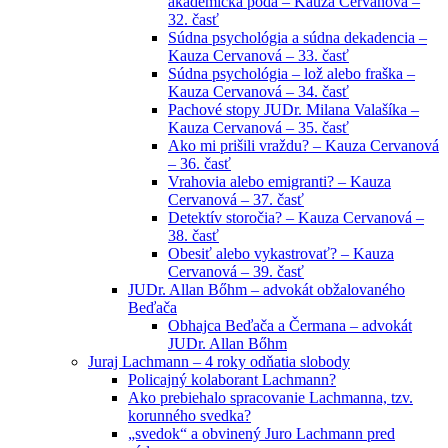
akademická pôda – Kauza Cervanová –
32. časť
Súdna psychológia a súdna dekadencia –
Kauza Cervanová – 33. časť
Súdna psychológia – lož alebo fraška –
Kauza Cervanová – 34. časť
Pachové stopy JUDr. Milana Valašíka –
Kauza Cervanová – 35. časť
Ako mi prišili vraždu? – Kauza Cervanová
– 36. časť
Vrahovia alebo emigranti? – Kauza
Cervanová – 37. časť
Detektív storočia? – Kauza Cervanová –
38. časť
Obesiť alebo vykastrovať? – Kauza
Cervanová – 39. časť
JUDr. Allan Bőhm – advokát obžalovaného
Beďača
Obhajca Beďača a Čermana – advokát
JUDr. Allan Bőhm
Juraj Lachmann – 4 roky odňatia slobody
Policajný kolaborant Lachmann?
Ako prebiehalo spracovanie Lachmanna, tzv.
korunného svedka?
„svedok“ a obvinený Juro Lachmann pred