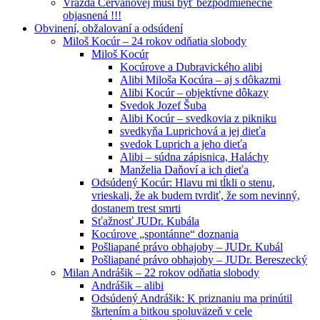
Vražda Cervanovej musí byť bezpodmienečne
objasnená !!!
Obvinení, obžalovaní a odsúdení
Miloš Kocúr – 24 rokov odňatia slobody
Miloš Kocúr
Kocúrove a Dubravického alibi
Alibi Miloša Kocúra – aj s dôkazmi
Alibi Kocúr – objektívne dôkazy
Svedok Jozef Šuba
Alibi Kocúr – svedkovia z pikniku
svedkyňa Luprichová a jej dieťa
svedok Luprich a jeho dieťa
Alibi – súdna zápisnica, Haláchy
Manželia Daňoví a ich dieťa
Odsúdený Kocúr: Hlavu mi tĺkli o stenu,
vrieskali, že ak budem tvrdiť, že som nevinný,
dostanem trest smrti
Sťažnosť JUDr. Kubála
Kocúrove „spontánne“ doznania
Pošliapané právo obhajoby – JUDr. Kubál
Pošliapané právo obhajoby – JUDr. Bereszecký
Milan Andrášik – 22 rokov odňatia slobody
Andrášik – alibi
Odsúdený Andrášik: K priznaniu ma prinútil
škrtením a bitkou spoluväzeň v cele