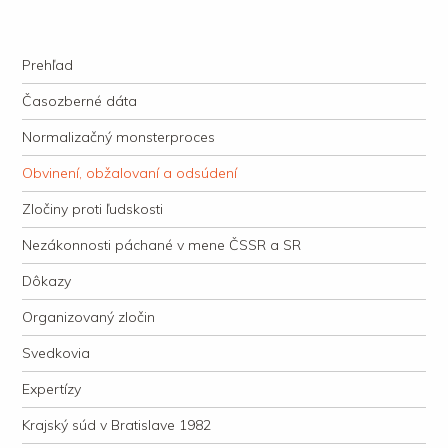
kauzacervanova.sk
Najdlhšie trvajúci, dodnes nevyjasnený súdny proces v dejnách slovenskej
Navigation
justície
Skip to content
Prehľad
Časozberné dáta
Normalizačný monsterproces
Obvinení, obžalovaní a odsúdení
Zločiny proti ľudskosti
Nezákonnosti páchané v mene ČSSR a SR
Dôkazy
Organizovaný zločin
Svedkovia
Expertízy
Krajský súd v Bratislave 1982