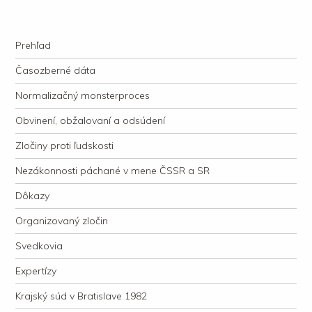
kauzacervanova.sk
Najdlhšie trvajúci, dodnes nevyjasnený súdny proces v dejnách slovenskej
Navigation
justície
Skip to content
Prehľad
Časozberné dáta
Normalizačný monsterproces
Obvinení, obžalovaní a odsúdení
Zločiny proti ľudskosti
Nezákonnosti páchané v mene ČSSR a SR
Dôkazy
Organizovaný zločin
Svedkovia
Expertízy
Krajský súd v Bratislave 1982