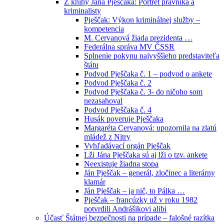
Z knihy Jána Pješčaka: Portrét právníka a
kriminalisty
Pješčak: Výkon kriminálnej služby –
kompetencia
M. Cervanová žiada prezidenta …
Federálna správa MV ČSSR
Splnenie pokynu najvyššieho predstaviteľa
štátu
Podvod Pješčaka č. 1 – podvod o ankete
Podvod Pješčaka č. 2
Podvod Pješčaka č. 3- do ničoho som
nezasahoval
Podvod Pješčaka č. 4
Husák poveruje Pješčaka
Margaréta Cervanová: upozornila na zlatú
mládež z Nitry
Vyhľadávací orgán Pješčak
Lži Jána Pješčaka sú aj lži o tzv. ankete
Neexistuje žiadna stopa
Ján Pješčak – generál, zločinec a literárny
klamár
Ján Pješčak – ja nič, to Pálka …
Pješčak – francúzky už v roku 1982
potvrdili Andrášikovi alibi
Účasť Štátnej bezpečnosti na prípade – falošné razítka