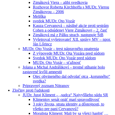
Zimáková Viera – alibi svedkovia
Rozhovor Roberta Kirchhoffa s MUDr. Vierou
Zimákovou – 2006
Meliška
svedok MUDr. Oto Vozár
Kauza Cervanová – násilné akcie proti sestrám
Cohen a odsúdenej Viere Zimákovej – 2. časť
Zimáková má z Pálku strach, nastupuje ŠtB
Vyšetroval vyšetrovateľ XII. správy MV – npor.
Ján Lőrincz
MUDr. Oto Vozár – trest nápravného opatrenia
Z výpovede MUDr. Ota Vozára pred súdom
Svedok MUDr. Oto Vozár pred súdom
MUDr. Oto Vozár – sťažnosť
Jolana a Michal Andrášikoví – trestné stíhanie bolo
zastavené kvôli amnestii
Otec obvineného dal odvolať otca „korunného“
svedka?
Pripravený zoznam Nitranov
Zločiny proti ľudskosti
JUDr. Juraj Kliment – „sudca“ Najvyššieho súdu SR
Klimentov senát opäť marí spravodlivosť
3 roky života, strata identity a dôstojnosti, to
všetko pre pani Cervanovú?
Moralista Kliment: Mali by sa všetci hanbiť …