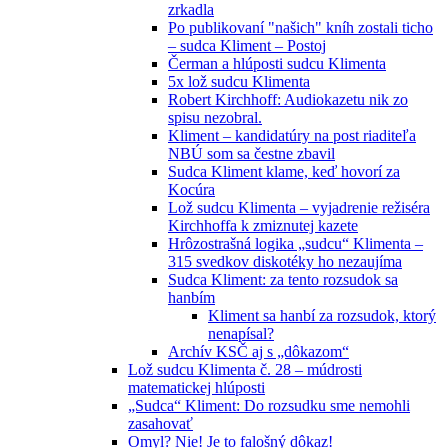
zrkadla
Po publikovaní "našich" kníh zostali ticho
– sudca Kliment – Postoj
Čerman a hlúposti sudcu Klimenta
5x lož sudcu Klimenta
Robert Kirchhoff: Audiokazetu nik zo
spisu nezobral.
Kliment – kandidatúry na post riaditeľa
NBÚ som sa čestne zbavil
Sudca Kliment klame, keď hovorí za
Kocúra
Lož sudcu Klimenta – vyjadrenie režiséra
Kirchhoffa k zmiznutej kazete
Hrôzostrašná logika „sudcu“ Klimenta –
315 svedkov diskotéky ho nezaujíma
Sudca Kliment: za tento rozsudok sa
hanbím
Kliment sa hanbí za rozsudok, ktorý
nenapísal?
Archív KSČ aj s „dôkazom“
Lož sudcu Klimenta č. 28 – múdrosti
matematickej hlúposti
„Sudca“ Kliment: Do rozsudku sme nemohli
zasahovať
Omyl? Nie! Je to falošný dôkaz!