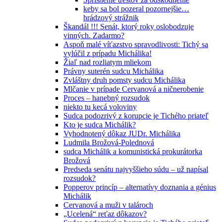
keby sa bol pozeral pozornejšie…
hrádzový strážnik
Škandál !!! Senát, ktorý roky oslobodzuje
vinných. Zadarmo?
Aspoň malé víťazstvo spravodlivosti: Tichý sa
vylúčil z prípadu Michálika!
Žiaľ nad rozliatym mliekom
Právny suterén sudcu Michálika
Zvláštny druh pomsty sudcu Michálika
Mlčanie v prípade Cervanová a ničnerobenie
Proces – hanebný rozsudok
niekto tu kecá voloviny
Sudca podozrivý z korupcie je Tichého priateľ
Kto je sudca Michálik?
Vyhodnotený dôkaz JUDr. Michálika
Ludmila Brožová-Polednová
sudca Michálik a komunistická prokurátorka
Brožová
Predseda senátu najvyššieho súdu – už napísal
rozsudok?
Popperov princíp – alternatívy doznania a génius
Michálik
Cervanová a muži v talároch
„Ucelená“ reťaz dôkazov?