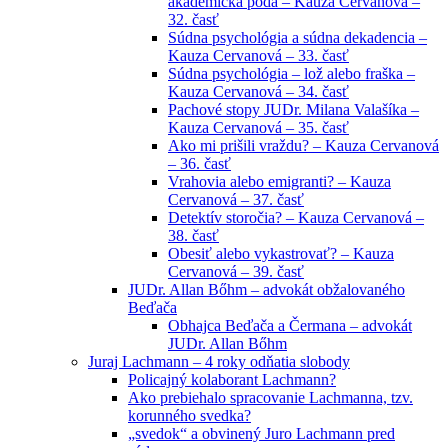
akademická pôda – Kauza Cervanová –
32. časť
Súdna psychológia a súdna dekadencia –
Kauza Cervanová – 33. časť
Súdna psychológia – lož alebo fraška –
Kauza Cervanová – 34. časť
Pachové stopy JUDr. Milana Valašíka –
Kauza Cervanová – 35. časť
Ako mi prišili vraždu? – Kauza Cervanová
– 36. časť
Vrahovia alebo emigranti? – Kauza
Cervanová – 37. časť
Detektív storočia? – Kauza Cervanová –
38. časť
Obesiť alebo vykastrovať? – Kauza
Cervanová – 39. časť
JUDr. Allan Bőhm – advokát obžalovaného
Beďača
Obhajca Beďača a Čermana – advokát
JUDr. Allan Bőhm
Juraj Lachmann – 4 roky odňatia slobody
Policajný kolaborant Lachmann?
Ako prebiehalo spracovanie Lachmanna, tzv.
korunného svedka?
„svedok“ a obvinený Juro Lachmann pred