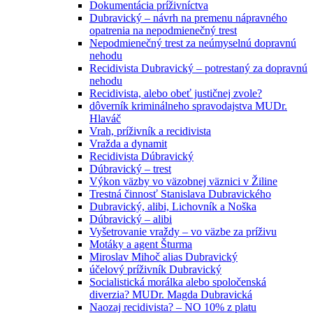
Dokumentácia príživníctva
Dubravický – návrh na premenu nápravného
opatrenia na nepodmienečný trest
Nepodmienečný trest za neúmyselnú dopravnú
nehodu
Recidivista Dubravický – potrestaný za dopravnú
nehodu
Recidivista, alebo obeť justičnej zvole?
dôverník kriminálneho spravodajstva MUDr.
Hlaváč
Vrah, príživník a recidivista
Vražda a dynamit
Recidivista Dúbravický
Dúbravický – trest
Výkon väzby vo väzobnej väznici v Žiline
Trestná činnosť Stanislava Dubravického
Dubravický, alibi, Lichovník a Noška
Dúbravický – alibi
Vyšetrovanie vraždy – vo väzbe za príživu
Motáky a agent Šturma
Miroslav Mihoč alias Dubravický
účelový príživník Dubravický
Socialistická morálka alebo spoločenská
diverzia? MUDr. Magda Dubravická
Naozaj recidivista? – NO 10% z platu