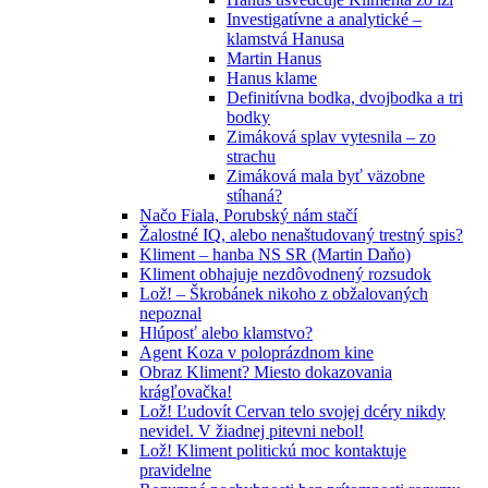
Investigatívne a analytické –
klamstvá Hanusa
Martin Hanus
Hanus klame
Definitívna bodka, dvojbodka a tri
bodky
Zimáková splav vytesnila – zo
strachu
Zimáková mala byť väzobne
stíhaná?
Načo Fiala, Porubský nám stačí
Žalostné IQ, alebo nenaštudovaný trestný spis?
Kliment – hanba NS SR (Martin Daňo)
Kliment obhajuje nezdôvodnený rozsudok
Lož! – Škrobánek nikoho z obžalovaných
nepoznal
Hlúposť alebo klamstvo?
Agent Koza v poloprázdnom kine
Obraz Kliment? Miesto dokazovania
krágľovačka!
Lož! Ľudovít Cervan telo svojej dcéry nikdy
nevidel. V žiadnej pitevni nebol!
Lož! Kliment politickú moc kontaktuje
pravidelne