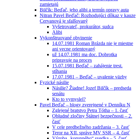
zamietajú
Bilčík: Beďač, jeho alibi a termín opravy auta
Nitran Pavel Beďač: Rozhodujúci dôkaz v kauze
Cervanová je sfalšovaný
Vyšetrovateľ, prokurátor, sudca
Alibi
Vykonštruované obvinenie
14.07.1981 Roman Brázda nie je miestne
ani vecne orientovaný
už 14.07.1981 ma doc. Dobrotka
pripravuje na proces
15.07.1981 Beďač – zahájenie trest.
stíhania
17.07.1981 – Beďač – uvalenie väzby
Fyzické násilie
Násilie? Žiadne! Jozef Bilčík – predseda
senátu
Kto to vymyslel?
Pavel Beďač – blogy zverejnené v Denníku N
Zglejené bratstvo Petra Tótha – 1. časť
Obludné zločiny Štátnej bezpečnosti – 2.
časť
V cele predbežného zadržania – 3. časť
Teror na XII. správe MV SSR – 4. časť
Výroba „korunného“ svedka – 5. časť