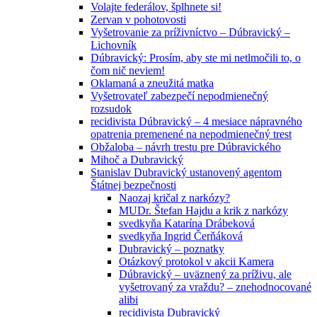
Volajte federálov, šplhnete si!
Zervan v pohotovosti
Vyšetrovanie za príživníctvo – Dúbravický –
Lichovník
Dúbravický: Prosím, aby ste mi netlmočili to, o
čom nič neviem!
Oklamaná a zneužitá matka
Vyšetrovateľ zabezpečí nepodmienečný
rozsudok
recidivista Dúbravický – 4 mesiace nápravného
opatrenia premenené na nepodmienečný trest
Obžaloba – návrh trestu pre Dúbravického
Mihoč a Dubravický
Stanislav Dubravický ustanovený agentom
Štátnej bezpečnosti
Naozaj kričal z narkózy?
MUDr. Štefan Hajdu a krik z narkózy
svedkyňa Katarína Drábeková
svedkyňa Ingrid Čerňáková
Dubravický – poznatky
Otázkový protokol v akcii Kamera
Dúbravický – uväznený za príživu, ale
vyšetrovaný za vraždu? – znehodnocované
alibi
recidivista Dubravický