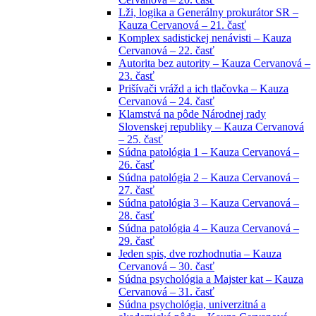
Lži, logika a Generálny prokurátor SR –
Kauza Cervanová – 21. časť
Komplex sadistickej nenávisti – Kauza
Cervanová – 22. časť
Autorita bez autority – Kauza Cervanová –
23. časť
Prišívači vrážd a ich tlačovka – Kauza
Cervanová – 24. časť
Klamstvá na pôde Národnej rady
Slovenskej republiky – Kauza Cervanová
– 25. časť
Súdna patológia 1 – Kauza Cervanová –
26. časť
Súdna patológia 2 – Kauza Cervanová –
27. časť
Súdna patológia 3 – Kauza Cervanová –
28. časť
Súdna patológia 4 – Kauza Cervanová –
29. časť
Jeden spis, dve rozhodnutia – Kauza
Cervanová – 30. časť
Súdna psychológia a Majster kat – Kauza
Cervanová – 31. časť
Súdna psychológia, univerzitná a