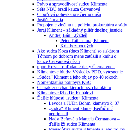
Právo a spravodlivosť sudcu Klimenta
Šéfa NBÚ brzdí kauza Cervanová
Cibuľová polievka pre čiernu dušu
Justičná mafia
Prepojenie zločinu na políciu, prokuratúru a súdy
Juraj Kliment – základný piliér dnešnej justície
Andrej Bán - .týždeň
Peter Tóth a Juraj Kliment
Krik bezmocných
Ako sudca Koza (dnes Kliment) so siskárom
Tóthom po dobrom mene zatúžili a knihu o
kauze Cervanová písali
npor. Koza – ohľadanie rieky Čierna voda
Klimentove bludy: Výsledky PDD, vytesnenie
„Sudca“ Kliment a jeho objav po 40 rokoch
Nomenklatúra politbyra KSČ
Charakter o charakteroch bez charakteru
Klimentove lži o Dr. Kubálovi
Ďalšie hlúposti „sudcu“ Klimenta
Levoča a JUDr. Böhm, klamstvo č. 37
„sudca“ Kliment klame, Beďač nič
nepripustil
Naďa Beňová a Marcela Čermanova –
ďalšie lži sudcu Klimenta!
Megadôkaz sudcu Klimenta a jeho trollov