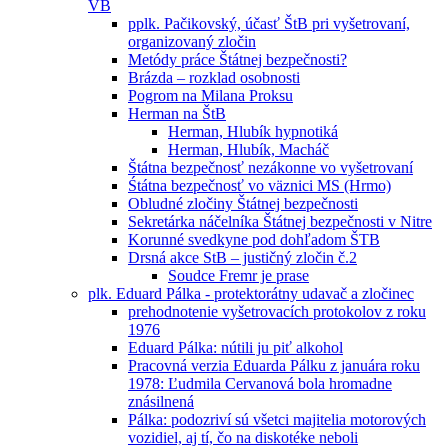
VB
pplk. Pačikovský, účasť ŠtB pri vyšetrovaní,
organizovaný zločin
Metódy práce Štátnej bezpečnosti?
Brázda – rozklad osobnosti
Pogrom na Milana Proksu
Herman na ŠtB
Herman, Hlubík hypnotiká
Herman, Hlubík, Macháč
Štátna bezpečnosť nezákonne vo vyšetrovaní
Śtátna bezpečnosť vo väznici MS (Hrmo)
Obludné zločiny Štátnej bezpečnosti
Sekretárka náčelníka Štátnej bezpečnosti v Nitre
Korunné svedkyne pod dohľadom ŠTB
Drsná akce StB – justičný zločin č.2
Soudce Fremr je prase
plk. Eduard Pálka - protektorátny udavač a zločinec
prehodnotenie vyšetrovacích protokolov z roku
1976
Eduard Pálka: nútili ju piť alkohol
Pracovná verzia Eduarda Pálku z januára roku
1978: Ľudmila Cervanová bola hromadne
znásilnená
Pálka: podozriví sú všetci majitelia motorových
vozidiel, aj tí, čo na diskotéke neboli