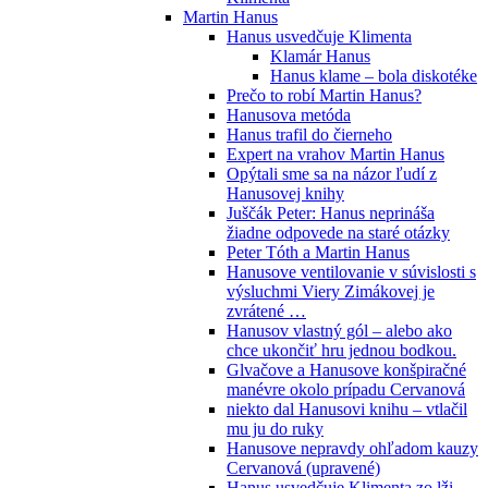
Martin Hanus
Hanus usvedčuje Klimenta
Klamár Hanus
Hanus klame – bola diskotéke
Prečo to robí Martin Hanus?
Hanusova metóda
Hanus trafil do čierneho
Expert na vrahov Martin Hanus
Opýtali sme sa na názor ľudí z
Hanusovej knihy
Juščák Peter: Hanus neprináša
žiadne odpovede na staré otázky
Peter Tóth a Martin Hanus
Hanusove ventilovanie v súvislosti s
výsluchmi Viery Zimákovej je
zvrátené …
Hanusov vlastný gól – alebo ako
chce ukončiť hru jednou bodkou.
Glvačove a Hanusove konšpiračné
manévre okolo prípadu Cervanová
niekto dal Hanusovi knihu – vtlačil
mu ju do ruky
Hanusove nepravdy ohľadom kauzy
Cervanová (upravené)
Hanus usvedčuje Klimenta zo lži