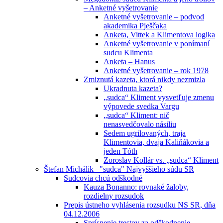
– Anketné vyšetrovanie
Anketné vyšetrovanie – podvod
akademika Pješčaka
Anketa, Vittek a Klimentova logika
Anketné vyšetrovanie v ponímaní
sudcu Klimenta
Anketa – Hanus
Anketné vyšetrovanie – rok 1978
Zmiznutá kazeta, ktorá nikdy nezmizla
Ukradnuta kazeta?
„sudca“ Kliment vysvetľuje zmenu
výpovede svedka Vargu
„sudca“ Kliment: nič
nenasvedčovalo násiliu
Sedem ugrilovaných, traja
Klimentovia, dvaja Kaliňákovia a
jeden Tóth
Zoroslav Kollár vs. „sudca“ Kliment
Štefan Michálik –"sudca" Najvyššieho súdu SR
Sudcovia chcú odškodné
Kauza Bonanno: rovnaké žaloby,
rozdielny rozsudok
Prepis ústneho vyhlásenia rozsudku NS SR, dňa
04.12.2006
Sprísnenie trestov za odškodnenie