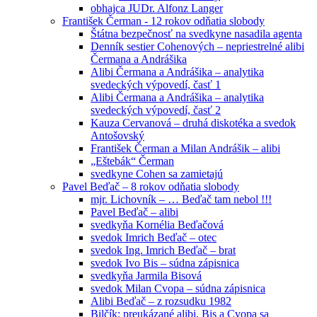
obhajca JUDr. Alfonz Langer
František Čerman - 12 rokov odňatia slobody
Štátna bezpečnosť na svedkyne nasadila agenta
Denník sestier Cohenových – nepriestrelné alibi
Čermana a Andrášika
Alibi Čermana a Andrášika – analytika
svedeckých výpovedí, časť 1
Alibi Čermana a Andrášika – analytika
svedeckých výpovedí, časť 2
Kauza Cervanová – druhá diskotéka a svedok
Antošovský
František Čerman a Milan Andrášik – alibi
„Eštebák“ Čerman
svedkyne Cohen sa zamietajú
Pavel Beďač – 8 rokov odňatia slobody
mjr. Lichovník – … Beďač tam nebol !!!
Pavel Beďač – alibi
svedkyňa Kornélia Beďačová
svedok Imrich Beďač – otec
svedok Ing. Imrich Beďač – brat
svedok Ivo Bis – súdna zápisnica
svedkyňa Jarmila Bisová
svedok Milan Cvopa – súdna zápisnica
Alibi Beďač – z rozsudku 1982
Bilčík: preukázané alibi, Bis a Cvopa sa