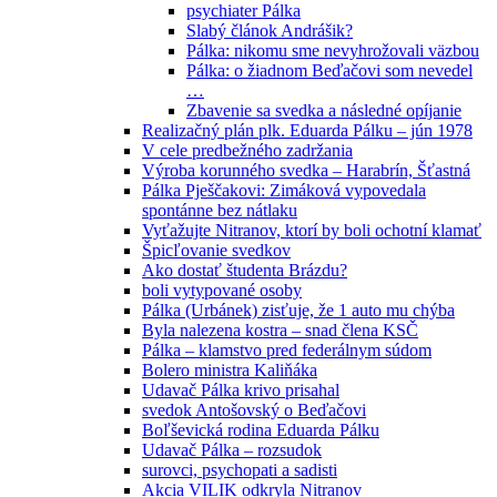
psychiater Pálka
Slabý článok Andrášik?
Pálka: nikomu sme nevyhrožovali väzbou
Pálka: o žiadnom Beďačovi som nevedel
…
Zbavenie sa svedka a následné opíjanie
Realizačný plán plk. Eduarda Pálku – jún 1978
V cele predbežného zadržania
Výroba korunného svedka – Harabrín, Šťastná
Pálka Pješčakovi: Zimáková vypovedala
spontánne bez nátlaku
Vyťažujte Nitranov, ktorí by boli ochotní klamať
Špicľovanie svedkov
Ako dostať študenta Brázdu?
boli vytypované osoby
Pálka (Urbánek) zisťuje, že 1 auto mu chýba
Byla nalezena kostra – snad člena KSČ
Pálka – klamstvo pred federálnym súdom
Bolero ministra Kaliňáka
Udavač Pálka krivo prisahal
svedok Antošovský o Beďačovi
Boľševická rodina Eduarda Pálku
Udavač Pálka – rozsudok
surovci, psychopati a sadisti
Akcia VILIK odkryla Nitranov