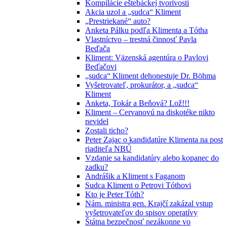
Kompilácie eštebáckej tvorivosti
Akcia uzol a „sudca“ Kliment
„Prestriekané“ auto?
Anketa Pálku podľa Klimenta a Tótha
Vlastníctvo – trestná činnosť Pavla
Beďača
Kliment: Väzenská agentúra o Pavlovi
Beďačovi
„sudca“ Kliment dehonestuje Dr. Böhma
Vyšetrovateľ, prokurátor, a „sudca“
Kliment
Anketa, Tokár a Beňová? Lož!!!
Kliment – Cervanovú na diskotéke nikto
nevidel
Zostali ticho?
Peter Zajac o kandidatúre Klimenta na post
riaditeľa NBÚ
Vzdanie sa kandidatúry alebo kopanec do
zadku?
Andrášik a Kliment s Faganom
Sudca Kliment o Petrovi Tóthovi
Kto je Peter Tóth?
Nám. ministra gen. Krajčí zakázal vstup
vyšetrovateľov do spisov operatívy
Štátna bezpečnosť nezákonne vo