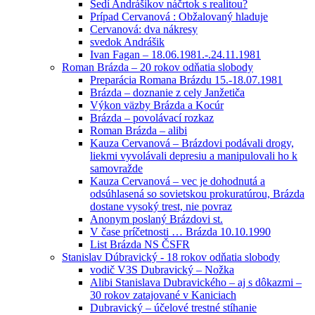
Sedí Andrášikov náčrtok s realitou?
Prípad Cervanová : Obžalovaný hladuje
Cervanová: dva nákresy
svedok Andrášik
Ivan Fagan – 18.06.1981.-.24.11.1981
Roman Brázda – 20 rokov odňatia slobody
Preparácia Romana Brázdu 15.-18.07.1981
Brázda – doznanie z cely Janžetiča
Výkon väzby Brázda a Kocúr
Brázda – povolávací rozkaz
Roman Brázda – alibi
Kauza Cervanová – Brázdovi podávali drogy,
liekmi vyvolávali depresiu a manipulovali ho k
samovražde
Kauza Cervanová – vec je dohodnutá a
odsúhlasená so sovietskou prokuratúrou, Brázda
dostane vysoký trest, nie povraz
Anonym poslaný Brázdovi st.
V čase príčetnosti … Brázda 10.10.1990
List Brázda NS ČSFR
Stanislav Dúbravický - 18 rokov odňatia slobody
vodič V3S Dubravický – Nožka
Alibi Stanislava Dubravického – aj s dôkazmi –
30 rokov zatajované v Kaniciach
Dubravický – účelové trestné stíhanie