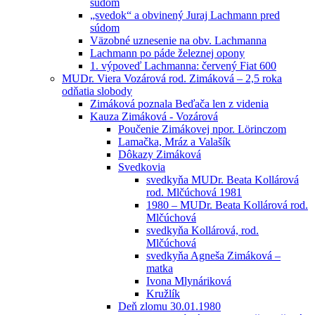
súdom
„svedok“ a obvinený Juraj Lachmann pred
súdom
Väzobné uznesenie na obv. Lachmanna
Lachmann po páde železnej opony
1. výpoveď Lachmanna: červený Fiat 600
MUDr. Viera Vozárová rod. Zimáková – 2,5 roka
odňatia slobody
Zimáková poznala Beďača len z videnia
Kauza Zimáková - Vozárová
Poučenie Zimákovej npor. Lörinczom
Lamačka, Mráz a Valašík
Dôkazy Zimáková
Svedkovia
svedkyňa MUDr. Beata Kollárová
rod. Mlčúchová 1981
1980 – MUDr. Beata Kollárová rod.
Mlčúchová
svedkyňa Kollárová, rod.
Mlčúchová
svedkyňa Agneša Zimáková –
matka
Ivona Mlynáriková
Kružlík
Deň zlomu 30.01.1980