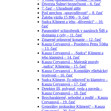
Diverzia Štátnej bezpečnosti – 6. časť
7. časť – Ukradnuté alibi
Pod strechou „spravodlivosti“ – 8. časť
Žaloba väzňa 15 896 – 9. časť
Sudca Kliment a jeho „dôverníci“ – 10.
časť
Paranoidný schizofrenik v pazúroch ŠtB a
doznania z cely – 11. časť
Zmarené prípravné konanie – 12. časť
Kauza Cervanová – Posolstvo Petra Tótha
– 13. časť
Kauza Cervanová – „Sudca“ Kliment a
jeho klamstvá – 14. časť
Kauza Cervanová – Majestát pravdy
„sudcu“ Klimenta – 15. časť
Kauza Cervanová – Kompiláty eštebáckej
tvorivosti – 16. časť
Sudca Kliment, čo odpoveď to klamstvo –
Kauza Cervanová – 17. časť
Detektor lží, polygraf, veda a paveda –
Kauza Cervanová – 18. časť
Bezcharakterné, nehodné a podlé – Kauza
Cervanová – 19. časť
Generálny prokurátor Kliment? – Kauza
Cervanová – 20. časť