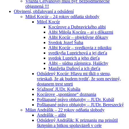
Vražda Cervanovej musí byť bezpodmienečne
objasnená !!!
Obvinení, obžalovaní a odsúdení
Miloš Kocúr – 24 rokov odňatia slobody
Miloš Kocúr
Kocúrove a Dubravického alibi
Alibi Miloša Kocúra – aj s dôkazmi
Alibi Kocúr – objektívne dôkazy
Svedok Jozef Šuba
Alibi Kocúr – svedkovia z pikniku
svedkyňa Luprichová a jej dieťa
svedok Luprich a jeho dieťa
Alibi – súdna zápisnica, Haláchy
Manželia Daňoví a ich dieťa
Odsúdený Kocúr: Hlavu mi tĺkli o stenu,
vrieskali, že ak budem tvrdiť, že som nevinný,
dostanem trest smrti
Sťažnosť JUDr. Kubála
Kocúrove „spontánne“ doznania
Pošliapané právo obhajoby – JUDr. Kubál
Pošliapané právo obhajoby – JUDr. Bereszecký
Milan Andrášik – 22 rokov odňatia slobody
Andrášik – alibi
Odsúdený Andrášik: K priznaniu ma prinútil
škrtením a bitkou spoluväzeň v cele