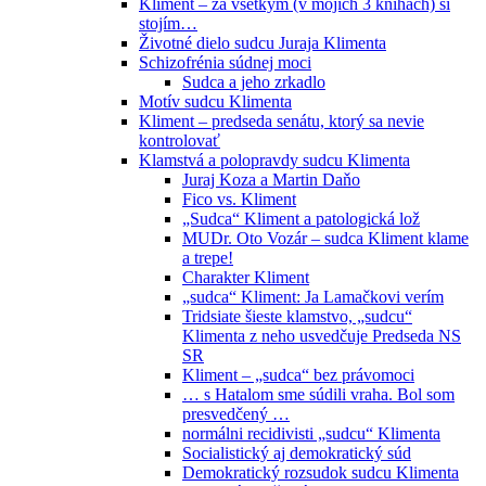
Kliment – za všetkým (v mojich 3 knihách) si
stojím…
Životné dielo sudcu Juraja Klimenta
Schizofrénia súdnej moci
Sudca a jeho zrkadlo
Motív sudcu Klimenta
Kliment – predseda senátu, ktorý sa nevie
kontrolovať
Klamstvá a polopravdy sudcu Klimenta
Juraj Koza a Martin Daňo
Fico vs. Kliment
„Sudca“ Kliment a patologická lož
MUDr. Oto Vozár – sudca Kliment klame
a trepe!
Charakter Kliment
„sudca“ Kliment: Ja Lamačkovi verím
Tridsiate šieste klamstvo, „sudcu“
Klimenta z neho usvedčuje Predseda NS
SR
Kliment – „sudca“ bez právomoci
… s Hatalom sme súdili vraha. Bol som
presvedčený …
normálni recidivisti „sudcu“ Klimenta
Socialistický aj demokratický súd
Demokratický rozsudok sudcu Klimenta