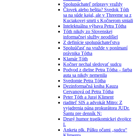
Spolupáchateľ prípravy vraždy
Človek alebo beštia? Svedok Tóth
sa na súde kajal, ale v Threeme sa z
Kuciakovej smrti s Kočnerom smiali
Intelektuálna výbava Petra Tótha
Tóth nikdy zo Slovenskej
informačnej služby neodišiel
Z definície spolupáchateľstva
Spoluúčasť na vražde v ponímaní
právnika Tótha
Klamár Tóth
Kočner nechal sledovať sudcu
Podvod z dielne Petra Tótha – farba
auta sa nikdy nemenila
Svedomie Petra Tótha
Dezinformačná kniha Kauza
Cervanová od Petra Tótha
Peter Tóth a Juraj Kliment
riaditeľ SIS a advokát Mitro: Z
vyjadrenia pána prokurátora JUDr.
Šantu pre denník N:
Drsný humor tragikomickej dvojice
I.
Anketa plk. Pálku očami „sudcu“
Klimenta