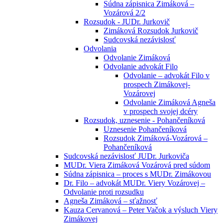
Súdna zápisnica Zimáková –
Vozárová 2/2
Rozsudok - JUDr. Jurkovič
Zimáková Rozsudok Jurkovič
Sudcovská nezávislosť
Odvolania
Odvolanie Zimáková
Odvolanie advokát Filo
Odvolanie – advokát Filo v
prospech Zimákovej-
Vozárovej
Odvolanie Zimáková Agneša
v prospech svojej dcéry
Rozsudok, uznesenie - Pohančeníková
Uznesenie Pohančeníková
Rozsudok Zimáková-Vozárová –
Pohančeníková
Sudcovská nezávislosť JUDr. Jurkoviča
MUDr. Viera Zimáková Vozárová pred súdom
Súdna zápisnica – proces s MUDr. Zimákovou
Dr. Filo – advokát MUDr. Viery Vozárovej –
Odvolanie proti rozsudku
Agneša Zimáková – sťažnosť
Kauza Cervanová – Peter Vačok a výsluch Viery
Zimákovej