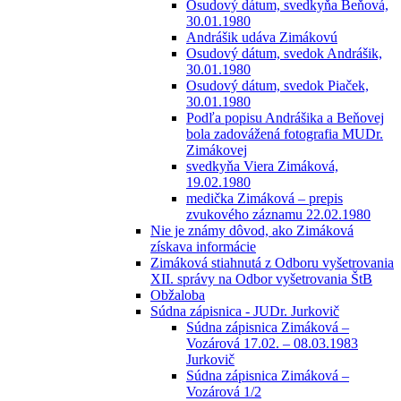
Osudový dátum, svedkyňa Beňová,
30.01.1980
Andrášik udáva Zimákovú
Osudový dátum, svedok Andrášik,
30.01.1980
Osudový dátum, svedok Piaček,
30.01.1980
Podľa popisu Andrášika a Beňovej
bola zadovážená fotografia MUDr.
Zimákovej
svedkyňa Viera Zimáková,
19.02.1980
medička Zimáková – prepis
zvukového záznamu 22.02.1980
Nie je známy dôvod, ako Zimáková
získava informácie
Zimáková stiahnutá z Odboru vyšetrovania
XII. správy na Odbor vyšetrovania ŠtB
Obžaloba
Súdna zápisnica - JUDr. Jurkovič
Súdna zápisnica Zimáková –
Vozárová 17.02. – 08.03.1983
Jurkovič
Súdna zápisnica Zimáková –
Vozárová 1/2