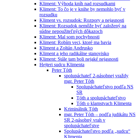
Kliment: Výhoda kníh nad rozsudkami
Kliment: To čo je v knihe by nemohlo byť v
rozsudku
Kliment vs. rozsudok: Rozpory a nejasnosti
Kliment: Rozsudok nemôže byť založený na
súdne nepoužiteľných dôkazoch
Kliment: Mal som pochybnosti
Kliment: Robím veci, ktoré ma bavia
Kliment a Zoltán Andrusko
Kliment a jeho radikálne stanovisko
Kliment: Stále tam boli nejaké nejasnosti
Hejteri sudcu Klimenta
Peter Tóth
spolupáchateľ 2-násobnej vraždy
mgr. Peter Tóth
Spolupáchateľstvo podľa NS
SR
Tóth a spolupáchateľstvo
Tóth o klamstvach Klimenta
Kriminálnik Tóth
mgr. Peter Tóth – podľa judikátu NS
SR 2-násobný vrah v
spolupáchateľstve
Spolupáchateľstvo podľa „sudcu“
Klimenta