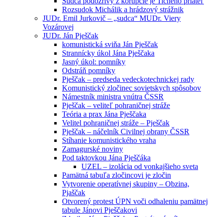
Sudca podozrivý z korupcie je Tichého priateľ
Rozsudok Michálik a hrádzový strážnik
JUDr. Emil Jurkovič – „sudca“ MUDr. Viery
Vozárovej
JUDr. Ján Pješčak
komunistická sviňa Ján Pješčak
Strannícky úkol Jána Pješčaka
Jasný úkol: pomníky
Odstráň pomníky
Pješčak – predseda vedeckotechnickej rady
Komunistický zločinec sovietskych spôsobov
Námestník ministra vnútra ČSSR
Pješčak – veliteľ pohraničnej stráže
Teória a prax Jána Pješčaka
Velitel pohraničnej stráže – Pješčak
Pješčak – náčelník Civilnej obrany ČSSR
Stíhanie komunistického vraha
Zamagurské noviny
Pod taktovkou Jána Pješčáka
UZEL – izolácia od vonkajšieho sveta
Pamätná tabuľa zločincovi je zločin
Vytvorenie operatívnej skupiny – Obzina,
Pjaščak
Otvorený protest ÚPN voči odhaleniu pamätnej
tabule Jánovi Pješčakovi