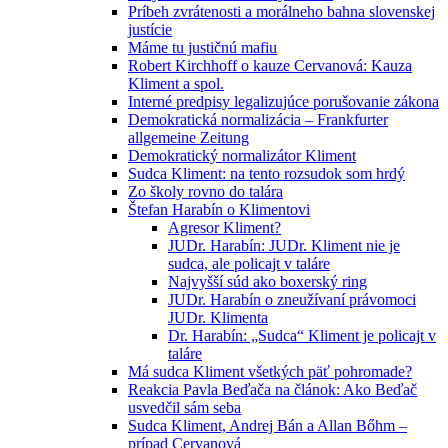
Príbeh zvrátenosti a morálneho bahna slovenskej
justície
Máme tu justičnú mafiu
Robert Kirchhoff o kauze Cervanová: Kauza
Kliment a spol.
Interné predpisy legalizujúce porušovanie zákona
Demokratická normalizácia – Frankfurter
allgemeine Zeitung
Demokratický normalizátor Kliment
Sudca Kliment: na tento rozsudok som hrdý
Zo školy rovno do talára
Štefan Harabín o Klimentovi
Agresor Kliment?
JUDr. Harabín: JUDr. Kliment nie je
sudca, ale policajt v taláre
Najvyšší súd ako boxerský ring
JUDr. Harabín o zneužívaní právomoci
JUDr. Klimenta
Dr. Harabín: „Sudca“ Kliment je policajt v
taláre
Má sudca Kliment všetkých päť pohromade?
Reakcia Pavla Beďača na článok: Ako Beďač
usvedčil sám seba
Sudca Kliment, Andrej Bán a Allan Bőhm –
prípad Cervanová