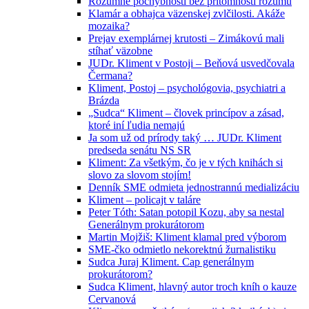
Rozumné pochybnosti bez prítomnosti rozumu
Klamár a obhajca väzenskej zvlčilosti. Akáže
mozaika?
Prejav exemplárnej krutosti – Zimákovú mali
stíhať väzobne
JUDr. Kliment v Postoji – Beňová usvedčovala
Čermana?
Kliment, Postoj – psychológovia, psychiatri a
Brázda
„Sudca“ Kliment – človek princípov a zásad,
ktoré iní ľudia nemajú
Ja som už od prírody taký … JUDr. Kliment
predseda senátu NS SR
Kliment: Za všetkým, čo je v tých knihách si
slovo za slovom stojím!
Denník SME odmieta jednostrannú medializáciu
Kliment – policajt v taláre
Peter Tóth: Satan potopil Kozu, aby sa nestal
Generálnym prokurátorom
Martin Mojžiš: Kliment klamal pred výborom
SME-čko odmietlo nekorektnú žurnalistiku
Sudca Juraj Kliment. Cap generálnym
prokurátorom?
Sudca Kliment, hlavný autor troch kníh o kauze
Cervanová