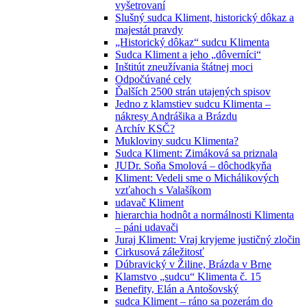
vyšetrovaní
Slušný sudca Kliment, historický dôkaz a
majestát pravdy
„Historický dôkaz“ sudcu Klimenta
Sudca Kliment a jeho „dôverníci“
Inštitút zneužívania štátnej moci
Odpočúvané cely
Ďalších 2500 strán utajených spisov
Jedno z klamstiev sudcu Klimenta –
nákresy Andrášika a Brázdu
Archív KSČ?
Mukloviny sudcu Klimenta?
Sudca Kliment: Zimáková sa priznala
JUDr. Soňa Smolová – dôchodkyňa
Kliment: Vedeli sme o Michálikových
vzťahoch s Valašíkom
udavač Kliment
hierarchia hodnôt a normálnosti Klimenta
– páni udavači
Juraj Kliment: Vraj kryjeme justičný zločin
Cirkusová záležitosť
Dúbravický v Žiline, Brázda v Brne
Klamstvo „sudcu“ Klimenta č. 15
Benefity, Elán a Antošovský
sudca Kliment – ráno sa pozerám do