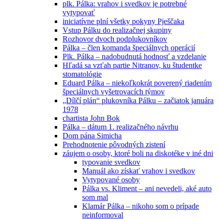
plk. Pálka: vrahov i svedkov je potrebné
vytypovať
iniciatívne plní všetky pokyny Pješčaka
Vstup Pálku do realizačnej skupiny
Rozhovor dvoch podplukovníkov
Pálka – člen komanda špeciálnych operácií
Plk. Pálka – nadobudnutá hodnosť a vzdelanie
Hľadá sa vzťah partie Nitranov, ku študentke
stomatológie
Eduard Pálka – niekoľkokrát poverený riadením
špeciálnych vyšetrovacích týmov
„Dílčí plán“ plukovníka Pálku – začiatok januára
1978
chartista John Bok
Pálka – dátum 1. realizačného návrhu
Dom pána Simicha
Prehodnotenie pôvodných zistení
záujem o osoby, ktoré boli na diskotéke v iné dni
typovanie svedkov
Manuál ako získať vrahov i svedkov
Vytypované osoby
Pálka vs. Kliment – ani nevedeli, aké auto
som mal
Klamár Pálka – nikoho som o prípade
neinformoval