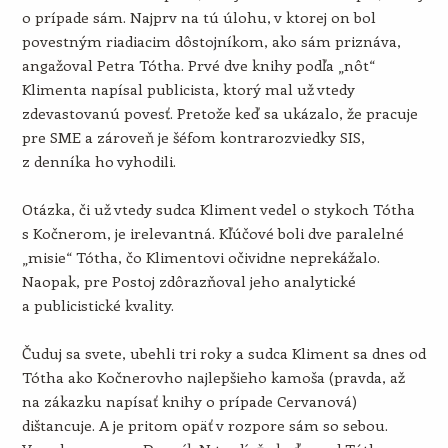
o prípade sám. Najprv na tú úlohu, v ktorej on bol
povestným riadiacim dôstojníkom, ako sám priznáva,
angažoval Petra Tótha. Prvé dve knihy podľa „nôt“
Klimenta napísal publicista, ktorý mal už vtedy
zdevastovanú povesť. Pretože keď sa ukázalo, že pracuje
pre SME a zároveň je šéfom kontrarozviedky SIS,
z denníka ho vyhodili.
Otázka, či už vtedy sudca Kliment vedel o stykoch Tótha
s Kočnerom, je irelevantná. Kľúčové boli dve paralelné
„misie“ Tótha, čo Klimentovi očividne neprekážalo.
Naopak, pre Postoj zdôrazňoval jeho analytické
a publicistické kvality.
Čuduj sa svete, ubehli tri roky a sudca Kliment sa dnes od
Tótha ako Kočnerovho najlepšieho kamoša (pravda, až
na zákazku napísať knihy o prípade Cervanová)
dištancuje. A je pritom opäť v rozpore sám so sebou.