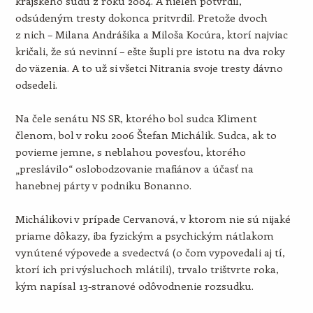
krajského súdu z roku 2004. A nielen potvrdil,
odsúdeným tresty dokonca pritvrdil. Pretože dvoch
z nich – Milana Andrášika a Miloša Kocúra, ktorí najviac
kričali, že sú nevinní – ešte šupli pre istotu na dva roky
do väzenia. A to už si všetci Nitrania svoje tresty dávno
odsedeli.
Na čele senátu NS SR, ktorého bol sudca Kliment
členom, bol v roku 2006 Štefan Michálik. Sudca, ak to
povieme jemne, s neblahou povesťou, ktorého
„preslávilo“ oslobodzovanie mafiánov a účasť na
hanebnej párty v podniku Bonanno.
Michálikovi v prípade Cervanová, v ktorom nie sú nijaké
priame dôkazy, iba fyzickým a psychickým nátlakom
vynútené výpovede a svedectvá (o čom vypovedali aj tí,
ktorí ich pri výsluchoch mlátili), trvalo trištvrte roka,
kým napísal 13-stranové odôvodnenie rozsudku.