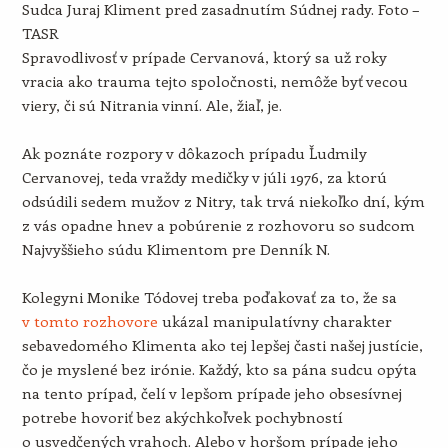
Sudca Juraj Kliment pred zasadnutím Súdnej rady. Foto –
TASR
Spravodlivosť v prípade Cervanová, ktorý sa už roky
vracia ako trauma tejto spoločnosti, nemôže byť vecou
viery, či sú Nitrania vinní. Ale, žiaľ, je.
Ak poznáte rozpory v dôkazoch prípadu Ľudmily
Cervanovej, teda vraždy medičky v júli 1976, za ktorú
odsúdili sedem mužov z Nitry, tak trvá niekoľko dní, kým
z vás opadne hnev a pobúrenie z rozhovoru so sudcom
Najvyššieho súdu Klimentom pre Denník N.
Kolegyni Monike Tódovej treba poďakovať za to, že sa
v tomto rozhovore
ukázal manipulatívny charakter
sebavedomého Klimenta ako tej lepšej časti našej justície,
čo je myslené bez irónie. Každý, kto sa pána sudcu opýta
na tento prípad, čelí v lepšom prípade jeho obsesívnej
potrebe hovoriť bez akýchkoľvek pochybností
o usvedčených vrahoch. Alebo v horšom prípade jeho