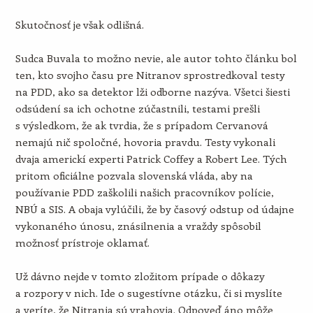
Skutočnosť je však odlišná.
Sudca Buvala to možno nevie, ale autor tohto článku bol
ten, kto svojho času pre Nitranov sprostredkoval testy
na PDD, ako sa detektor lži odborne nazýva. Všetci šiesti
odsúdení sa ich ochotne zúčastnili, testami prešli
s výsledkom, že ak tvrdia, že s prípadom Cervanová
nemajú nič spoločné, hovoria pravdu. Testy vykonali
dvaja americkí experti Patrick Coffey a Robert Lee. Tých
pritom oficiálne pozvala slovenská vláda, aby na
používanie PDD zaškolili našich pracovníkov polície,
NBÚ a SIS. A obaja vylúčili, že by časový odstup od údajne
vykonaného únosu, znásilnenia a vraždy spôsobil
možnosť prístroje oklamať.
Už dávno nejde v tomto zložitom prípade o dôkazy
a rozpory v nich. Ide o sugestívne otázku, či si myslíte
a veríte, že Nitrania sú vrahovia. Odpoveď áno môže