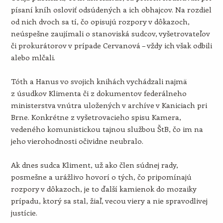
písaní kníh osloviť odsúdených a ich obhajcov. Na rozdiel
od nich dvoch sa tí, čo opisujú rozpory v dôkazoch,
neúspešne zaujímali o stanoviská sudcov, vyšetrovateľov
či prokurátorov v prípade Cervanová – vždy ich však odbili
alebo mlčali.
Tóth a Hanus vo svojich knihách vychádzali najmä
z úsudkov Klimenta či z dokumentov federálneho
ministerstva vnútra uložených v archíve v Kaniciach pri
Brne. Konkrétne z vyšetrovacieho spisu Kamera,
vedeného komunistickou tajnou službou ŠtB, čo im na
jeho vierohodnosti očividne neubralo.
Ak dnes sudca Kliment, už ako člen súdnej rady,
posmešne a urážlivo hovorí o tých, čo pripomínajú
rozpory v dôkazoch, je to ďalší kamienok do mozaiky
prípadu, ktorý sa stal, žiaľ, vecou viery a nie spravodlivej
justície.