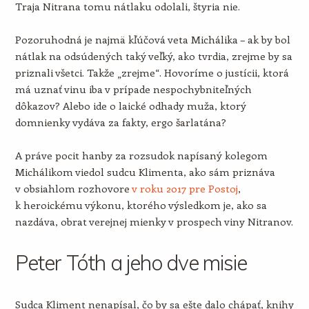
Traja Nitrana tomu nátlaku odolali, štyria nie.
Pozoruhodná je najmä kľúčová veta Michálika – ak by bol
nátlak na odsúdených taký veľký, ako tvrdia, zrejme by sa
priznali všetci. Takže „zrejme“. Hovoríme o justícii, ktorá
má uznať vinu iba v prípade nespochybniteľných
dôkazov? Alebo ide o laické odhady muža, ktorý
domnienky vydáva za fakty, ergo šarlatána?
A práve pocit hanby za rozsudok napísaný kolegom
Michálikom viedol sudcu Klimenta, ako sám priznáva
v obsiahlom rozhovore
v roku 2017 pre Postoj
,
k heroickému výkonu, ktorého výsledkom je, ako sa
nazdáva, obrat verejnej mienky v prospech viny Nitranov.
Peter Tóth a jeho dve misie
Sudca Kliment nenapísal, čo by sa ešte dalo chápať,
knihy