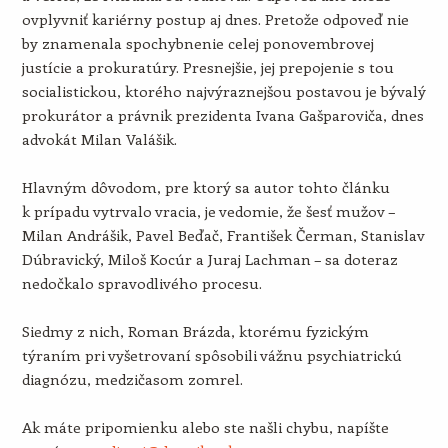
ovplyvniť kariérny postup aj dnes. Pretože odpoveď nie
by znamenala spochybnenie celej ponovembrovej
justície a prokuratúry. Presnejšie, jej prepojenie s tou
socialistickou, ktorého najvýraznejšou postavou je bývalý
prokurátor a právnik prezidenta Ivana Gašparoviča, dnes
advokát Milan Valášik.
Hlavným dôvodom, pre ktorý sa autor tohto článku
k prípadu vytrvalo vracia, je vedomie, že šesť mužov –
Milan Andrášik, Pavel Beďač, František Čerman, Stanislav
Dúbravický, Miloš Kocúr a Juraj Lachman – sa doteraz
nedočkalo spravodlivého procesu.
Siedmy z nich, Roman Brázda, ktorému fyzickým
týraním pri vyšetrovaní spôsobili vážnu psychiatrickú
diagnózu, medzičasom zomrel.
Ak máte pripomienku alebo ste našli chybu, napíšte