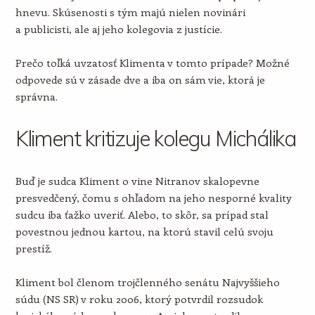
hnevu. Skúsenosti s tým majú nielen novinári
a publicisti, ale aj jeho kolegovia z justície.
Prečo toľká uvzatosť Klimenta v tomto prípade? Možné
odpovede sú v zásade dve a iba on sám vie, ktorá je
správna.
Kliment kritizuje kolegu Michálika
Buď je sudca Kliment o vine Nitranov skalopevne
presvedčený, čomu s ohľadom na jeho nesporné kvality
sudcu iba ťažko uveriť. Alebo, to skôr, sa prípad stal
povestnou jednou kartou, na ktorú stavil celú svoju
prestíž.
Kliment bol členom trojčlenného senátu Najvyššieho
súdu (NS SR) v roku 2006, ktorý potvrdil rozsudok