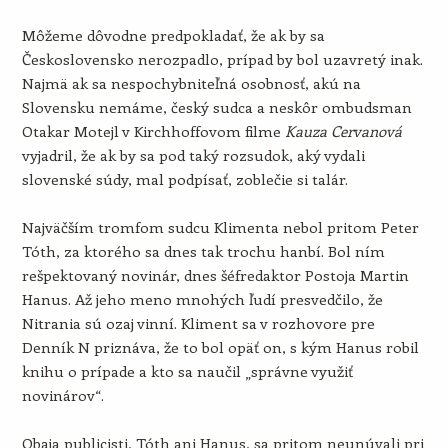
Môžeme dôvodne predpokladať, že ak by sa
Československo nerozpadlo, prípad by bol uzavretý inak.
Najmä ak sa nespochybniteľná osobnosť, akú na
Slovensku nemáme, český sudca a neskôr ombudsman
Otakar Motejl v Kirchhoffovom filme
Kauza Cervanová
vyjadril, že ak by sa pod taký rozsudok, aký vydali
slovenské súdy, mal podpísať, zoblečie si talár.
Najväčším tromfom sudcu Klimenta nebol pritom Peter
Tóth, za ktorého sa dnes tak trochu hanbí. Bol ním
rešpektovaný novinár, dnes šéfredaktor Postoja Martin
Hanus. Až jeho meno mnohých ľudí presvedčilo, že
Nitrania sú ozaj vinní. Kliment sa v rozhovore pre
Denník N priznáva, že to bol opäť on, s kým Hanus robil
knihu o prípade a kto sa naučil „správne využiť
novinárov“.
Obaja publicisti, Tóth ani Hanus, sa pritom neunúvali pri