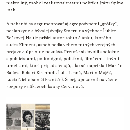
niekto iný, mohol realizovať trestnú politiku štátu úplne
inak.
A nehanbí sa argumentovať aj agropodvodmi „grófky“,
poslankyne a bývalej dvojky Smeru na východe Ľubice
Roškovej. Na tie prišiel autor tohto článku, ktorého
sudca Kliment, aspoň podľa vehementných verejných
prejavov, úprimne neznáša. Pretože si dovolil spoločne
s publicistami, politológmi, politikmi, filmármi a inými
umelcami, ktorí prípad sledujú, ako sú napríklad Marián
Balázs, Robert Kirchhoff, Ľuba Lesná, Martin Mojžiš,
Lucia Nicholson či František Šebej, upozorniť na vážne
rozpory v dôkazoch kauzy Cervanová.