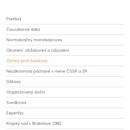
kauzacervanova.sk
Najdlhšie trvajúci, dodnes nevyjasnený súdny proces v dejnách slovenskej
Navigation
justície
Skip to content
Prehľad
Časozberné dáta
Normalizačný monsterproces
Obvinení, obžalovaní a odsúdení
Zločiny proti ľudskosti
Nezákonnosti páchané v mene ČSSR a SR
Dôkazy
Organizovaný zločin
Svedkovia
Expertízy
Krajský súd v Bratislave 1982