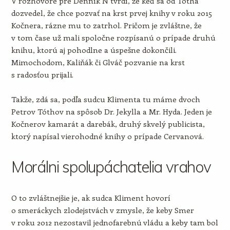
V rozhovore pre Denník N tvrdí, že keď sa od Tótha
dozvedel, že chce pozvať na krst prvej knihy v roku 2015
Kočnera, rázne mu to zatrhol. Pričom je zvláštne, že
v tom čase už mali spoločne rozpísanú o prípade druhú
knihu, ktorú aj pohodlne a úspešne dokončili.
Mimochodom, Kaliňák či Glváč pozvanie na krst
s radosťou prijali.
Takže, zdá sa, podľa sudcu Klimenta tu máme dvoch
Petrov Tóthov na spôsob Dr. Jekylla a Mr. Hyda. Jeden je
Kočnerov kamarát a darebák, druhý skvelý publicista,
ktorý napísal vierohodné knihy o prípade Cervanová.
Morálni spolupáchatelia vrahov
O to zvláštnejšie je, ak sudca Kliment hovorí
o smeráckych zlodejstvách v zmysle, že keby Smer
v roku 2012 nezostavil jednofarebnú vládu a keby tam bol