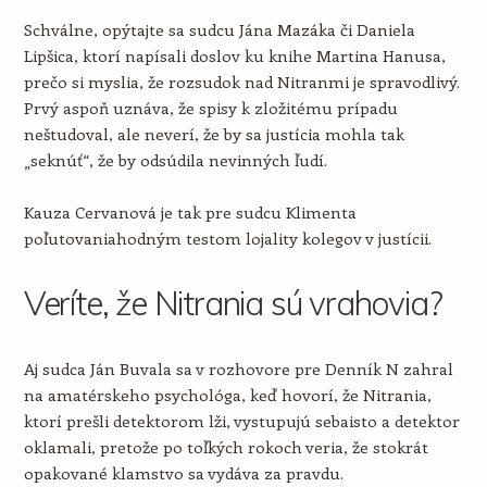
Schválne, opýtajte sa sudcu Jána Mazáka či Daniela
Lipšica, ktorí napísali doslov ku knihe Martina Hanusa,
prečo si myslia, že rozsudok nad Nitranmi je spravodlivý.
Prvý aspoň uznáva, že spisy k zložitému prípadu
neštudoval, ale neverí, že by sa justícia mohla tak
„seknúť“, že by odsúdila nevinných ľudí.
Kauza Cervanová je tak pre sudcu Klimenta
poľutovaniahodným testom lojality kolegov v justícii.
Veríte, že Nitrania sú vrahovia?
Aj sudca Ján Buvala sa v rozhovore pre Denník N zahral
na amatérskeho psychológa, keď hovorí, že Nitrania,
ktorí prešli detektorom lži, vystupujú sebaisto a detektor
oklamali, pretože po toľkých rokoch veria, že stokrát
opakované klamstvo sa vydáva za pravdu.