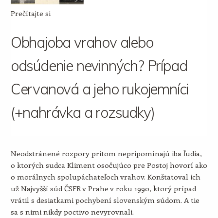
Prečítajte si
Obhajoba vrahov alebo
odsúdenie nevinných? Prípad
Cervanová a jeho rukojemníci
(+nahrávka a rozsudky)
Neodstránené rozpory pritom nepripomínajú iba ľudia,
o ktorých sudca Kliment osočujúco pre Postoj hovorí ako
o morálnych spolupáchateľoch vrahov. Konštatoval ich
už Najvyšší súd ČSFR v Prahe v roku 1990, ktorý prípad
vrátil s desiatkami pochybení slovenským súdom. A tie
sa s nimi nikdy poctivo nevyrovnali.