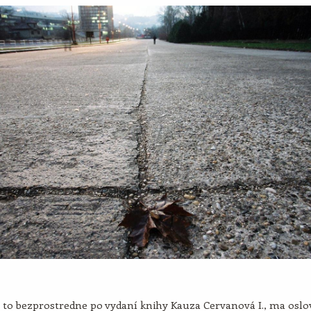
o to bezprostredne po vydaní knihy Kauza Cervanová I., ma oslov