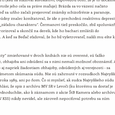
retože jeho cela sa práve maľuje). Brázda sa vo väzení načisto
keď sa uňho začali prejavovať známky schizofrénie a paranoje,
údny znalec konštatoval, že ide o prechodnú reaktívnu depres
záťažou charakteru“. Čermanovi tiež preskočilo, zbil spoluväzň
rorizoval a skončil na dereši, kde ho bachari zmlátili do
 A keď sa Beďač sťažoval, že ho bil vyšetrovateľ, našili mu ešte k
kty“ zmieňované v dvoch knihách nie sú overené, sú ťažko
, obhajoba ani odsúdení sa s nimi nemali možnosť oboznámiť. 
o aj napriek žiadostiam obhajoby, odsúdených aj verejnosti - sa
edmetom skúmania súdu. Nie sú zahrnuté v rozsudkoch Najvyšš
roka 1989, ani po ňom. Čo si myslieť, ak sudca Najvyššieho súdu
hlási, že spis z archívu MV SR v Levoči (ku ktorému sa dostať je
jednoduchšie, ako k záznamom z akcie ŠtB Kamera alebo archív
 KSS) nikdy nevidel, ale zároveň nepociťoval potrebu sa ním