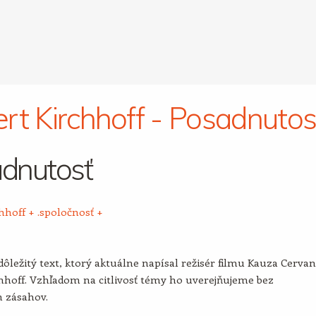
rt Kirchhoff - Posadnutos
dnutosť
chhoff
+
.spoločnosť
+
ôležitý text, ktorý aktuálne napísal režisér filmu Kauza Cerva
hhoff. Vzhľadom na citlivosť témy ho uverejňujeme bez
h zásahov.