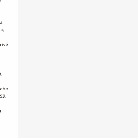
iu
a,
rivé
A
ieho
 SR
u