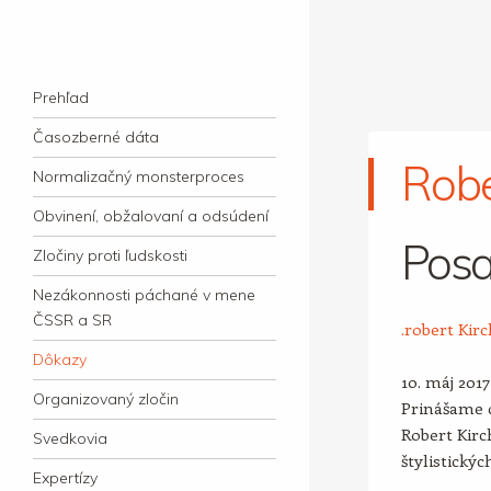
kauzacervanova.sk
Najdlhšie trvajúci, dodnes nevyjasnený
Navigation
súdny proces v dejnách slovenskej justície
Skip to content
Prehľad
Časozberné dáta
Robe
Normalizačný monsterproces
Obvinení, obžalovaní a odsúdení
Posa
Zločiny proti ľudskosti
Nezákonnosti páchané v mene
ČSSR a SR
.robert Kir
Dôkazy
10. máj 2017
Organizovaný zločin
Prinášame d
Robert Kirc
Svedkovia
štylistickýc
Expertízy