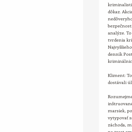
kriminalist
dôkaz. Akci
nedôveryho
bezpečnosti
analýze. To
tvrdenia k
Najvyššieho
denník Posto
kriminálnic
Kliment: To
dostávali ú
Rozumejme t
inštruované
marsiek, pol
vytypovať sa
záchoda, m
na trest sm