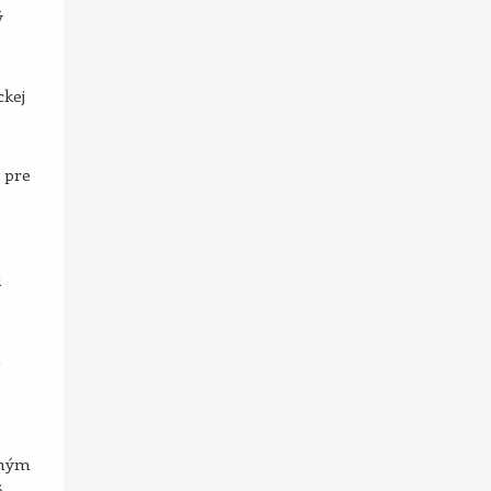
ý
ckej
 pre
i
a
eným
é