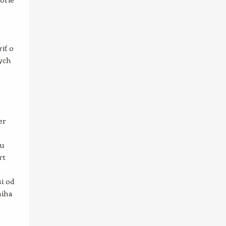
iť o
ych
er
ru
rt
i od
niha