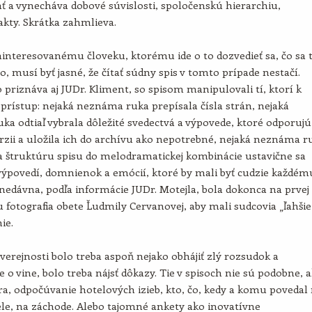
ať a vynecháva dobové súvislosti, spoločenskú hierarchiu,
fakty. Skrátka zahmlieva.
nteresovanému človeku, ktorému ide o to dozvedieť sa, čo sa 
lo, musí byť jasné, že čítať súdny spis v tomto prípade nestačí.
o priznáva aj JUDr. Kliment, so spisom manipulovali tí, ktorí k
rístup: nejaká neznáma ruka prepísala čísla strán, nejaká
a odtiaľ vybrala dôležité svedectvá a výpovede, ktoré odporujú
verzii a uložila ich do archívu ako nepotrebné, nejaká neznáma r
 štruktúru spisu do melodramatickej kombinácie ustavične sa
ýpovedí, domnienok a emócií, ktoré by mali byť cudzie každém
nedávna, podľa informácie JUDr. Motejla, bola dokonca na prvej
u fotografia obete Ľudmily Cervanovej, aby mali sudcovia „ľahšie
ie.
verejnosti bolo treba aspoň nejako obhájiť zlý rozsudok a
 o vine, bolo treba nájsť dôkazy. Tie v spisoch nie sú podobne, 
a, odpočúvanie hotelových izieb, kto, čo, kedy a komu povedal
ele, na záchode. Alebo tajomné ankety ako inovatívne