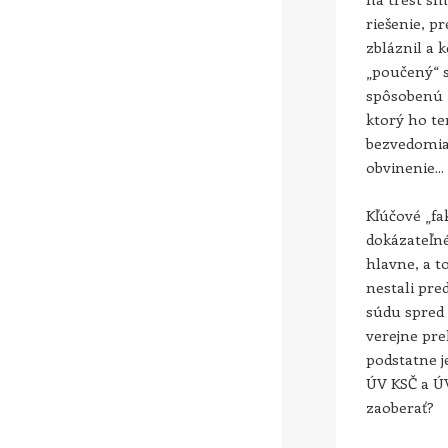
riešenie, p
zbláznil a 
„poučený“ s
spôsobenú „
ktorý ho te
bezvedomia.
obvinenie...
Kľúčové „fa
dokázateľné
hlavne, a t
nestali pr
súdu spred 
verejne pre
podstatne 
ÚV KSČ a ÚV
zaoberať?