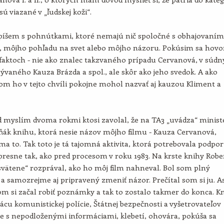
sú viazané v „ľudskej koži“.
 píšem s pohnútkami, ktoré nemajú nič spoločné s obhajovaním
, môjho pohľadu na svet alebo môjho názoru. Pokúsim sa hovor
faktoch - nie ako znalec takzvaného prípadu Cervanová, v súdn
ývaného Kauza Brázda a spol., ale skôr ako jeho svedok. A ako
om ho v tejto chvíli pokojne mohol nazvať aj kauzou Kliment a
 myslím dvoma rokmi ktosi zavolal, že na TA3 „uvádza“ minist
ňák knihu, ktorá nesie názov môjho filmu - Kauza Cervanová,
ma to. Tak toto je tá tajomná aktivita, ktorá potrebovala podpo
 presne tak, ako pred procesom v roku 1983. Na krste knihy Robe
svätene“ rozprával, ako ho môj film nahneval. Bol som plný
 a samozrejme aj pripravený zmeniť názor. Prečítal som si ju. As
om si začal robiť poznámky a tak to zostalo takmer do konca. K
ácu komunistickej polície, Štátnej bezpečnosti a vyšetrovateľov
e s nepodloženými informáciami, klebetí, ohovára, pokúša sa