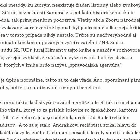
ické metódy, ku ktorým neexistuje žiaden listinný alebo zvukov
a Štátnej bezpečnosti Kamera je z pohľadu historického ak nie
dná, tak prinajmenšom podozrivá. Všetky akcie Zboru národnej
 vydávané za releventné by mali byť podrobené odbornej a kriti
 sa v tomto prípade nikdy nestalo. Určite sú nedôveryhodné aj
riminálnikov korumpovaných vyšetrovateľmi ZNB. Sudca
 súdu SR, JUDr. Juraj Kliment v tejto knihe a neskôr v rozhovore
j verejne vyhlásil, že súčasťou vyšetrovania boli recidivisti a
i, ktorých v knihe hrdo nazýva „spravodajská agentúra“.
 je úplne normálne, takto sa to deje všade. Áno, spomínaní pán
lohy, boli za to motivovaní rôznymi benefitmi.
omu takto: keď si vyšetrovateľ nemôže udrieť, tak to nechá n
ho väzňa, ktorý to za prísľub šošovice so špekáčikom, kartónu
 kila čierneho čaju a 50 tabletiek, urobí rád. Bude treba len
distov... A to sa aj stalo. Andrášikovi recidivista strkal hlavu do
ladého a vydeseného Lachmana posadili do cely smrti s odsúd
rti (keď sa sťažoval advokátovi, odpoveďou bolo, že je to dočasn