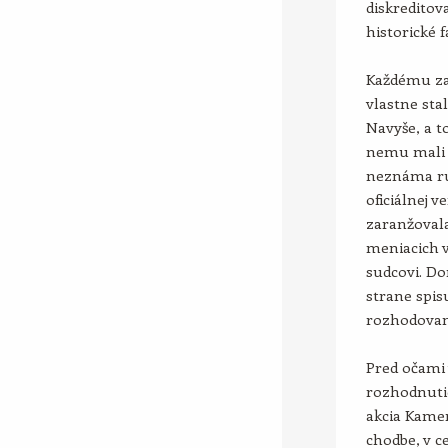
diskreditov
historické 
Každému zai
vlastne sta
Navyše, a t
nemu mali p
neznáma ruk
oficiálnej 
zaranžovala
meniacich v
sudcovi. Do
strane spis
rozhodovan
Pred očami 
rozhodnutie
akcia Kamer
chodbe, v c