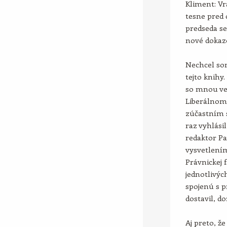
Kliment: Vr
tesne pred 
predseda se
nové dokazo
Nechcel som
tejto knihy
so mnou ver
Liberálnom 
zúčastním s
raz vyhlásil
redaktor Pa
vysvetlením
Právnickej 
jednotlivýc
spojenú s p
dostavil, do
Aj preto, ž