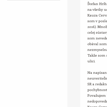
Štefan Hríb
na všetky u
Kauza Cerva
som v posle
2016). Množ
celej sústa
som nevedel
obával som 
nezmyselná
Takže som s
ulici.
Na napísani
neuveriteľ
SR a redakt
pochybnosti
Považujem h
nedopovedal
Kauza Cerva