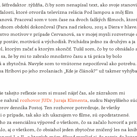
, šéfredaktor .týždňa, či by som nenapísal text, ako svoje stanov
dalosti, ktoré otvorila televízna relácia Pod lampou a môj film
nová. Pracoval som v tom čase na dvoch ťažkých filmoch, ktor
dnom období dokončoval (Para nad riekou, 2015 a Diera v hlave
stvo motívov v prípade Cervanová, sa v mojej mysli rozvetvuje 
vy postáv, motivácií a východísk. Prichádza jedno za druhým a ja
, ktorým začať a ktorým skončiť. Tušil som, čo by to obnášalo 
sa, že by mi to zabralo množstvo času a tá práca by bolo
 a zbytočná. Navyše som to vnútorne nepociťoval ako potrebu.
a Hríbovi po jeho zvolaniach „Kde je článok?“ už takmer vyhýba
e takejto reflexie som si musel nájsť čas, ale zázrakom mi
ne nahral
rozhovor JUDr. Juraja Klimenta
, sudcu Najvyššieho sú
orov denníka Postoj. Ten rozhovor potvrdzuje, že všetky
 o prípade, tak ako ich ukazujem vo filme, sú opodstatnené.
o za esenciálnu výpoveď o všetkom, čo sa začalo hovoriť a pr
o, aj o všetkom, čo obsiahol jeden zbytočne zničený les na kni
nová I. a II., o ktorých mám dôvod myslieť si, že patria do kate