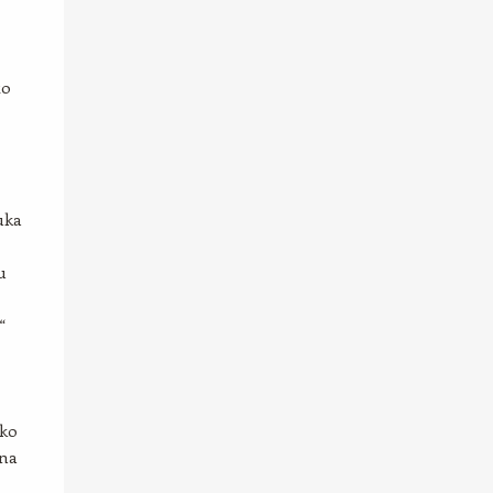
to
uka
u
“
ako
 na