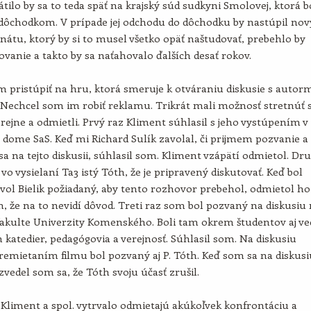
átilo by sa to teda späť na krajský súd sudkyni Smolovej, ktorá b
dôchodkom. V prípade jej odchodu do dôchodku by nastúpil nov
nátu, ktorý by si to musel všetko opäť naštudovať, prebehlo by
vanie a takto by sa naťahovalo ďalších desať rokov.
 pristúpiť na hru, ktorá smeruje k otváraniu diskusie s autor
. Nechcel som im robiť reklamu. Trikrát mali možnosť stretnúť 
ejne a odmietli. Prvý raz Kliment súhlasil s jeho vystúpením v
dome SaS. Keď mi Richard Sulík zavolal, či prijmem pozvanie a
a na tejto diskusii, súhlasil som. Kliment vzápätí odmietol. Dr
 vo vysielaní Ta3 istý Tóth, že je pripravený diskutovať. Keď bol
vol Bielik požiadaný, aby tento rozhovor prebehol, odmietol ho
, že na to nevidí dôvod. Treti raz som bol pozvaný na diskusiu
fakulte Univerzity Komenského. Boli tam okrem študentov aj ve
h katedier, pedagógovia a verejnosť. Súhlasil som. Na diskusiu
remietaním filmu bol pozvaný aj P. Tóth. Keď som sa na diskusi
zvedel som sa, že Tóth svoju účasť zrušil.
e Kliment a spol. vytrvalo odmietajú akúkoľvek konfrontáciu a