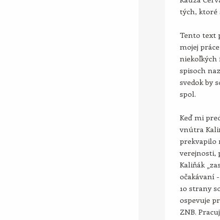
tých, ktoré 
Tento text
mojej práce
niekoľkých 
spisoch naz
svedok by s
spol.
Keď mi pred
vnútra Kali
prekvapilo 
verejnosti,
Kaliňák „za
očakávaní -
10 strany s
ospevuje pr
ZNB. Pracuj