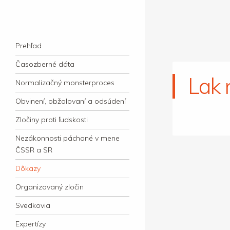
kauzacervanova.sk
Najdlhšie trvajúci, dodnes nevyjasnený
Navigation
súdny proces v dejnách slovenskej justície
Skip to content
Prehľad
Časozberné dáta
Lak 
Normalizačný monsterproces
Obvinení, obžalovaní a odsúdení
Zločiny proti ľudskosti
Nezákonnosti páchané v mene
ČSSR a SR
Dôkazy
Organizovaný zločin
Svedkovia
Expertízy