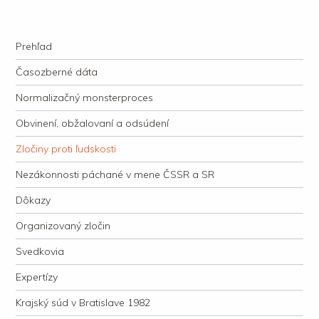
kauzacervanova.sk
Najdlhšie trvajúci, dodnes nevyjasnený súdny proces v dejnách slovenskej
Navigation
justície
Skip to content
Prehľad
Časozberné dáta
Normalizačný monsterproces
Obvinení, obžalovaní a odsúdení
Zločiny proti ľudskosti
Nezákonnosti páchané v mene ČSSR a SR
Dôkazy
Organizovaný zločin
Svedkovia
Expertízy
Krajský súd v Bratislave 1982