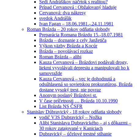
Sedí Andrášikov náčrtok s realitou?
Prípad Cervanová : Obžalovaný hladuje
Cervanová: dva nákresy
svedok Andrášik
Ivan Fagan – 18.06.1981.-.24.11.1981
Roman Brázda – 20 rokov odňatia slobody
Preparácia Romana Brázdu 15.-18.07.1981
Brázda – doznanie z cely Janžetiča
Výkon väzby Brázda a Kocúr
Brázda – povolávací rozkaz
Roman Brázda – alibi
Kauza Cervanová – Brázdovi podávali drogy,
liekmi vyvolávali depresiu a manipulovali ho k
samovražde
Kauza Cervanová – vec je dohodnutá a
odsúhlasená so sovietskou prokuratúrou, Brázda
dostane vysoký trest, nie povraz
Anonym poslaný Brázdovi st.
V čase príčetnosti … Brázda 10.10.1990
List Brázda NS ČSFR
Stanislav Dúbravický - 18 rokov odňatia slobody
vodič V3S Dubravický – Nožka
Alibi Stanislava Dubravického – aj s dôkazmi –
30 rokov zatajované v Kaniciach
Dubravický – účelové trestné stíhanie