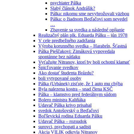
psychiater Pálka
Slabý článok Andrášik?
Pálka: nikomu sme nevyhrožovali väzbou
Pálka: o žiadnom Beďačovi som nevedel
…
Zbavenie sa svedka a následné opíjanie
Realizačný plán plk. Eduarda Pálku – jún 1978
V cele predbežného zadržania
Výroba korunného svedka – Harabrín, Šťastná
Pálka Pješčakovi: Zimáková vypovedala
spontánne bez nátlaku
Vyťažujte Nitranov, ktorí by boli ochotní klamať
Špicľovanie svedkov
Ako dostať študenta Brázdu?
boli vytypované osoby
Pálka (Urbánek) zisťuje, že 1 auto mu chýba
Byla nalezena kostra – snad člena KSČ
Pálka – klamstvo pred federálnym súdom
Bolero ministra Kaliňáka
Udavač Pálka krivo prisahal
svedok Antošovský o Beďačovi
Boľševická rodina Eduarda Pálku
Udavač Pálka – rozsudok
surovci, psychopati a sadisti
Akcia VILIK odkryla Nitranov