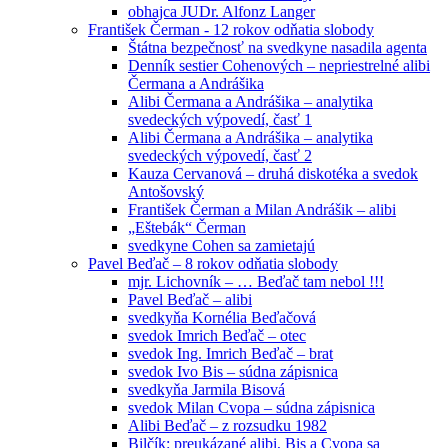
obhajca JUDr. Alfonz Langer
František Čerman - 12 rokov odňatia slobody
Štátna bezpečnosť na svedkyne nasadila agenta
Denník sestier Cohenových – nepriestrelné alibi
Čermana a Andrášika
Alibi Čermana a Andrášika – analytika
svedeckých výpovedí, časť 1
Alibi Čermana a Andrášika – analytika
svedeckých výpovedí, časť 2
Kauza Cervanová – druhá diskotéka a svedok
Antošovský
František Čerman a Milan Andrášik – alibi
„Eštebák“ Čerman
svedkyne Cohen sa zamietajú
Pavel Beďač – 8 rokov odňatia slobody
mjr. Lichovník – … Beďač tam nebol !!!
Pavel Beďač – alibi
svedkyňa Kornélia Beďačová
svedok Imrich Beďač – otec
svedok Ing. Imrich Beďač – brat
svedok Ivo Bis – súdna zápisnica
svedkyňa Jarmila Bisová
svedok Milan Cvopa – súdna zápisnica
Alibi Beďač – z rozsudku 1982
Bilčík: preukázané alibi, Bis a Cvopa sa