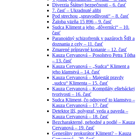
Diverzia Štátnej bezpečnosti – 6. časť
7. časť – Ukradnuté alibi
Pod strechou „spravodlivosti“ – 8. časť
Žaloba väzňa 15 896 – 9. časť
Sudca Kliment a jeho „dôverníci“ – 10.
časť
Paranoidný schizofrenik v pazúroch ŠtB a
doznania z cely – 11. časť
Zmarené prípravné konanie – 12. časť
Kauza Cervanová – Posolstvo Petra Tótha
– 13. časť
Kauza Cervanová – „Sudca“ Kliment a
jeho klamstvá – 14. časť
Kauza Cervanová – Majestát pravdy
„sudcu“ Klimenta – 15. časť
Kauza Cervanová – Kompiláty eštebáckej
tvorivosti – 16. časť
Sudca Kliment, čo odpoveď to klamstvo –
Kauza Cervanová – 17. časť
Detektor lží, polygraf, veda a paveda –
Kauza Cervanová – 18. časť
Bezcharakterné, nehodné a podlé – Kauza
Cervanová – 19. časť
Generálny prokurátor Kliment? – Kauza
Cervanová – 20. časť