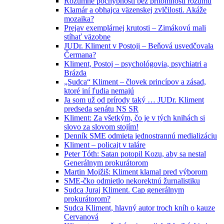
Rozumné pochybnosti bez prítomnosti rozumu
Klamár a obhajca väzenskej zvlčilosti. Akáže
mozaika?
Prejav exemplárnej krutosti – Zimákovú mali
stíhať väzobne
JUDr. Kliment v Postoji – Beňová usvedčovala
Čermana?
Kliment, Postoj – psychológovia, psychiatri a
Brázda
„Sudca“ Kliment – človek princípov a zásad,
ktoré iní ľudia nemajú
Ja som už od prírody taký … JUDr. Kliment
predseda senátu NS SR
Kliment: Za všetkým, čo je v tých knihách si
slovo za slovom stojím!
Denník SME odmieta jednostrannú medializáciu
Kliment – policajt v taláre
Peter Tóth: Satan potopil Kozu, aby sa nestal
Generálnym prokurátorom
Martin Mojžiš: Kliment klamal pred výborom
SME-čko odmietlo nekorektnú žurnalistiku
Sudca Juraj Kliment. Cap generálnym
prokurátorom?
Sudca Kliment, hlavný autor troch kníh o kauze
Cervanová