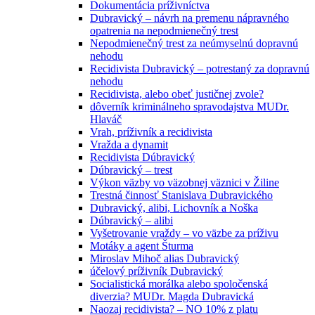
Dokumentácia príživníctva
Dubravický – návrh na premenu nápravného
opatrenia na nepodmienečný trest
Nepodmienečný trest za neúmyselnú dopravnú
nehodu
Recidivista Dubravický – potrestaný za dopravnú
nehodu
Recidivista, alebo obeť justičnej zvole?
dôverník kriminálneho spravodajstva MUDr.
Hlaváč
Vrah, príživník a recidivista
Vražda a dynamit
Recidivista Dúbravický
Dúbravický – trest
Výkon väzby vo väzobnej väznici v Žiline
Trestná činnosť Stanislava Dubravického
Dubravický, alibi, Lichovník a Noška
Dúbravický – alibi
Vyšetrovanie vraždy – vo väzbe za príživu
Motáky a agent Šturma
Miroslav Mihoč alias Dubravický
účelový príživník Dubravický
Socialistická morálka alebo spoločenská
diverzia? MUDr. Magda Dubravická
Naozaj recidivista? – NO 10% z platu