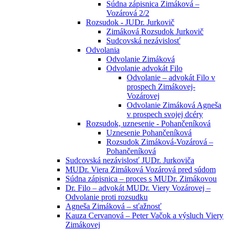
Súdna zápisnica Zimáková –
Vozárová 2/2
Rozsudok - JUDr. Jurkovič
Zimáková Rozsudok Jurkovič
Sudcovská nezávislosť
Odvolania
Odvolanie Zimáková
Odvolanie advokát Filo
Odvolanie – advokát Filo v
prospech Zimákovej-
Vozárovej
Odvolanie Zimáková Agneša
v prospech svojej dcéry
Rozsudok, uznesenie - Pohančeníková
Uznesenie Pohančeníková
Rozsudok Zimáková-Vozárová –
Pohančeníková
Sudcovská nezávislosť JUDr. Jurkoviča
MUDr. Viera Zimáková Vozárová pred súdom
Súdna zápisnica – proces s MUDr. Zimákovou
Dr. Filo – advokát MUDr. Viery Vozárovej –
Odvolanie proti rozsudku
Agneša Zimáková – sťažnosť
Kauza Cervanová – Peter Vačok a výsluch Viery
Zimákovej