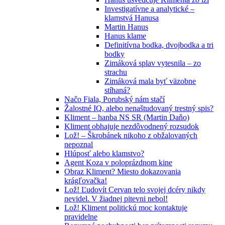
Investigatívne a analytické –
klamstvá Hanusa
Martin Hanus
Hanus klame
Definitívna bodka, dvojbodka a tri
bodky
Zimáková splav vytesnila – zo
strachu
Zimáková mala byť väzobne
stíhaná?
Načo Fiala, Porubský nám stačí
Žalostné IQ, alebo nenaštudovaný trestný spis?
Kliment – hanba NS SR (Martin Daňo)
Kliment obhajuje nezdôvodnený rozsudok
Lož! – Škrobánek nikoho z obžalovaných
nepoznal
Hlúposť alebo klamstvo?
Agent Koza v poloprázdnom kine
Obraz Kliment? Miesto dokazovania
krágľovačka!
Lož! Ľudovít Cervan telo svojej dcéry nikdy
nevidel. V žiadnej pitevni nebol!
Lož! Kliment politickú moc kontaktuje
pravidelne