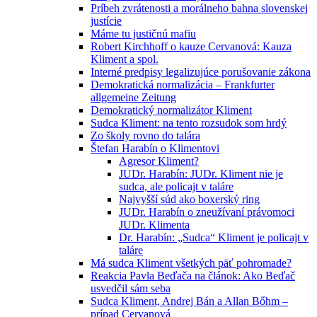
Príbeh zvrátenosti a morálneho bahna slovenskej
justície
Máme tu justičnú mafiu
Robert Kirchhoff o kauze Cervanová: Kauza
Kliment a spol.
Interné predpisy legalizujúce porušovanie zákona
Demokratická normalizácia – Frankfurter
allgemeine Zeitung
Demokratický normalizátor Kliment
Sudca Kliment: na tento rozsudok som hrdý
Zo školy rovno do talára
Štefan Harabín o Klimentovi
Agresor Kliment?
JUDr. Harabín: JUDr. Kliment nie je
sudca, ale policajt v taláre
Najvyšší súd ako boxerský ring
JUDr. Harabín o zneužívaní právomoci
JUDr. Klimenta
Dr. Harabín: „Sudca“ Kliment je policajt v
taláre
Má sudca Kliment všetkých päť pohromade?
Reakcia Pavla Beďača na článok: Ako Beďač
usvedčil sám seba
Sudca Kliment, Andrej Bán a Allan Bőhm –
prípad Cervanová