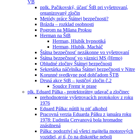
VB
pplk. Pačikovský, účasť ŠtB pri vyšetrovaní,
organizovaný zločin
Metódy práce Štátnej bezpečnosti?
Brázda – rozklad osobnosti
Pogrom na Milana Proksu
Herman na ŠtB
Herman, Hlubík hypnotiká
Herman, Hlubík, Macháč
Štátna bezpečnosť nezákonne vo vyšetrovaní
Śtátna bezpečnosť vo väznici MS (Hrmo)
Obludné zločiny Štátnej bezpečnosti
Sekretárka náčelníka Štátnej bezpečnosti v Nitre
Korunné svedkyne pod dohľadom ŠTB
Drsná akce StB – justičný zločin č.2
Soudce Fremr je prase
plk. Eduard Pálka - protektorátny udavač a zločinec
prehodnotenie vyšetrovacích protokolov z roku
1976
Eduard Pálka: nútili ju piť alkohol
Pracovná verzia Eduarda Pálku z januára roku
1978: Ľudmila Cervanová bola hromadne
znásilnená
Pálka: podozriví sú všetci majitelia motorových
vozidiel, aj tí, čo na diskotéke neboli