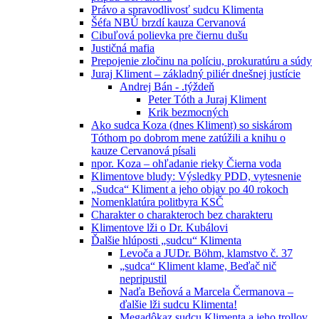
Právo a spravodlivosť sudcu Klimenta
Šéfa NBÚ brzdí kauza Cervanová
Cibuľová polievka pre čiernu dušu
Justičná mafia
Prepojenie zločinu na políciu, prokuratúru a súdy
Juraj Kliment – základný piliér dnešnej justície
Andrej Bán - .týždeň
Peter Tóth a Juraj Kliment
Krik bezmocných
Ako sudca Koza (dnes Kliment) so siskárom
Tóthom po dobrom mene zatúžili a knihu o
kauze Cervanová písali
npor. Koza – ohľadanie rieky Čierna voda
Klimentove bludy: Výsledky PDD, vytesnenie
„Sudca“ Kliment a jeho objav po 40 rokoch
Nomenklatúra politbyra KSČ
Charakter o charakteroch bez charakteru
Klimentove lži o Dr. Kubálovi
Ďalšie hlúposti „sudcu“ Klimenta
Levoča a JUDr. Böhm, klamstvo č. 37
„sudca“ Kliment klame, Beďač nič
nepripustil
Naďa Beňová a Marcela Čermanova –
ďalšie lži sudcu Klimenta!
Megadôkaz sudcu Klimenta a jeho trollov