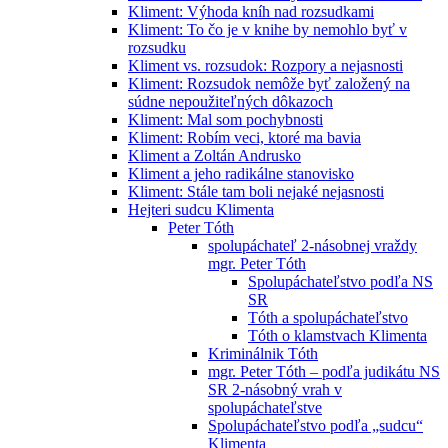
Kliment: Výhoda kníh nad rozsudkami
Kliment: To čo je v knihe by nemohlo byť v
rozsudku
Kliment vs. rozsudok: Rozpory a nejasnosti
Kliment: Rozsudok nemôže byť založený na
súdne nepoužiteľných dôkazoch
Kliment: Mal som pochybnosti
Kliment: Robím veci, ktoré ma bavia
Kliment a Zoltán Andrusko
Kliment a jeho radikálne stanovisko
Kliment: Stále tam boli nejaké nejasnosti
Hejteri sudcu Klimenta
Peter Tóth
spolupáchateľ 2-násobnej vraždy
mgr. Peter Tóth
Spolupáchateľstvo podľa NS
SR
Tóth a spolupáchateľstvo
Tóth o klamstvach Klimenta
Kriminálnik Tóth
mgr. Peter Tóth – podľa judikátu NS
SR 2-násobný vrah v
spolupáchateľstve
Spolupáchateľstvo podľa „sudcu“
Klimenta