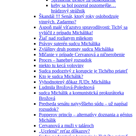
keby sa bol pozeral pozornejšie…
hrádzový strážnik
Škandál !!! Senát, ktorý roky oslobodzuje
vinných. Zadarmo?
Aspoň malé víťazstvo spravodlivosti: Tichý sa
vylúčil z prípadu Michálika!
Žiaľ nad rozliatym mliekom
Právny suterén sudcu Michálika
Zvláštny druh pomsty sudcu Michálika
Mlčanie v prípade Cervanová a ničnerobenie
Proces – hanebný rozsudok
niekto tu kecá voloviny
Sudca podozrivý z korupcie je Tichého priateľ
Kto je sudca Michálik?
Vyhodnotený dôkaz JUDr. Michálika
Ludmila Brožová-Polednová
sudca Michálik a komunistická prokurátorka
Brožová
Predseda senátu najvyššieho súdu – už napísal
rozsudok?
Popperov princíp – alternatívy doznania a génius
Michálik
Cervanová a muži v talároch
„Ucelená“ reťaz dôkazov?