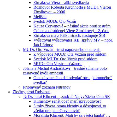
Zimáková Viera – alibi svedkovia
Rozhovor Roberta Kirchhoffa s MUDr. Vierou
Zimákovou – 2006
Meliška
svedok MUDr. Oto Vozár
Kauza Cervanová – násilné akcie proti sestrám
Cohen a odsúdenej Viere Zimákovej – 2. časť
Zimáková má z Pálku strach, nastupuje ŠtB
Vyšetroval vyšetrovateľ XII. správy MV – npor.
Ján Lőrincz
MUDr. Oto Vozár – trest nápravného opatrenia
Z výpovede MUDr. Ota Vozára pred súdom
Svedok MUDr. Oto Vozár pred súdom
MUDr. Oto Vozár – sťažnosť
Jolana a Michal Andrášikoví – trestné stíhanie bolo
zastavené kvôli amnestii
Otec obvineného dal odvolať otca „korunného“
svedka?
Pripravený zoznam Nitranov
Zločiny proti ľudskosti
JUDr. Juraj Kliment – „sudca“ Najvyššieho súdu SR
Klimentov senát opäť marí spravodlivosť
3 roky života, strata identity a dôstojnosti, to
všetko pre pani Cervanovú?
Moralista Kliment: Mali by sa všetci hanbiť …