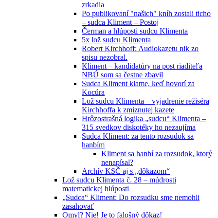
zrkadla
Po publikovaní "našich" kníh zostali ticho
– sudca Kliment – Postoj
Čerman a hlúposti sudcu Klimenta
5x lož sudcu Klimenta
Robert Kirchhoff: Audiokazetu nik zo
spisu nezobral.
Kliment – kandidatúry na post riaditeľa
NBÚ som sa čestne zbavil
Sudca Kliment klame, keď hovorí za
Kocúra
Lož sudcu Klimenta – vyjadrenie režiséra
Kirchhoffa k zmiznutej kazete
Hrôzostrašná logika „sudcu“ Klimenta –
315 svedkov diskotéky ho nezaujíma
Sudca Kliment: za tento rozsudok sa
hanbím
Kliment sa hanbí za rozsudok, ktorý
nenapísal?
Archív KSČ aj s „dôkazom“
Lož sudcu Klimenta č. 28 – múdrosti
matematickej hlúposti
„Sudca“ Kliment: Do rozsudku sme nemohli
zasahovať
Omyl? Nie! Je to falošný dôkaz!