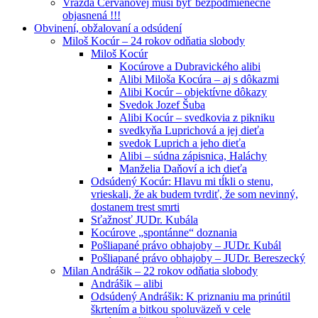
Vražda Cervanovej musí byť bezpodmienečne
objasnená !!!
Obvinení, obžalovaní a odsúdení
Miloš Kocúr – 24 rokov odňatia slobody
Miloš Kocúr
Kocúrove a Dubravického alibi
Alibi Miloša Kocúra – aj s dôkazmi
Alibi Kocúr – objektívne dôkazy
Svedok Jozef Šuba
Alibi Kocúr – svedkovia z pikniku
svedkyňa Luprichová a jej dieťa
svedok Luprich a jeho dieťa
Alibi – súdna zápisnica, Haláchy
Manželia Daňoví a ich dieťa
Odsúdený Kocúr: Hlavu mi tĺkli o stenu,
vrieskali, že ak budem tvrdiť, že som nevinný,
dostanem trest smrti
Sťažnosť JUDr. Kubála
Kocúrove „spontánne“ doznania
Pošliapané právo obhajoby – JUDr. Kubál
Pošliapané právo obhajoby – JUDr. Bereszecký
Milan Andrášik – 22 rokov odňatia slobody
Andrášik – alibi
Odsúdený Andrášik: K priznaniu ma prinútil
škrtením a bitkou spoluväzeň v cele