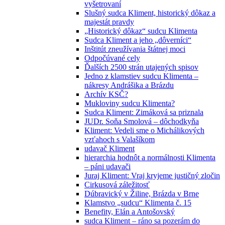
vyšetrovaní
Slušný sudca Kliment, historický dôkaz a
majestát pravdy
„Historický dôkaz“ sudcu Klimenta
Sudca Kliment a jeho „dôverníci“
Inštitút zneužívania štátnej moci
Odpočúvané cely
Ďalších 2500 strán utajených spisov
Jedno z klamstiev sudcu Klimenta –
nákresy Andrášika a Brázdu
Archív KSČ?
Mukloviny sudcu Klimenta?
Sudca Kliment: Zimáková sa priznala
JUDr. Soňa Smolová – dôchodkyňa
Kliment: Vedeli sme o Michálikových
vzťahoch s Valašíkom
udavač Kliment
hierarchia hodnôt a normálnosti Klimenta
– páni udavači
Juraj Kliment: Vraj kryjeme justičný zločin
Cirkusová záležitosť
Dúbravický v Žiline, Brázda v Brne
Klamstvo „sudcu“ Klimenta č. 15
Benefity, Elán a Antošovský
sudca Kliment – ráno sa pozerám do