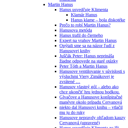
Martin Hanus
Hanus usvedčuje Klimenta
Klamár Hanus
Hanus klame – bola diskotéke
Prečo to robí Martin Hanus?
Hanusova metóda
Hanus trafil do čierneho
Expert na vrahov Martin Hanus
Opýtali sme sa na názor ľudí z
Hanusovej knihy
Juščák Peter: Hanus neprináša
žiadne odpovede na staré otázky
Peter Tóth a Martin Hanus
Hanusove ventilovanie v súvislosti s
výsluchmi Viery Zimákovej je
zvrátené …
Hanusov vlastný gól – alebo ako
chce ukončiť hru jednou bodkou.
Glvačove a Hanusove konšpiračné
manévre okolo prípadu Cervanová
niekto dal Hanusovi knihu – vtlačil
mu ju do ruky
Hanusove nepravdy ohľadom kauzy
Cervanová (upravené)
Hanus usvedčuje Klimenta zo lži