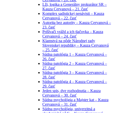
Lži, logika a Generálny prokurátor SR –
Kauza Cervanová – 21. časť
Komplex sadistickej nenávisti – Kauza
Cervanová – 22. časť
Autorita bez autority – Kauza Cervanová –
23. časť
Prišívači vrážd a ich tlačovka – Kauza
Cervanová – 24. časť
Klamstvá na pôde Národnej rady
Slovenskej republiky – Kauza Cervanová
– 25. časť
Súdna patológia 1 – Kauza Cervanová –
26. časť
Súdna patológia 2 – Kauza Cervanová –
27. časť
Súdna patológia 3 – Kauza Cervanová –
28. časť
Súdna patológia 4 – Kauza Cervanová –
29. časť
Jeden spis, dve rozhodnutia – Kauza
Cervanová – 30. časť
Súdna psychológia a Majster kat – Kauza
Cervanová – 31. časť
Súdna psychológia, univerzitná a