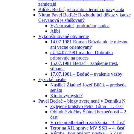
zamietajú
Bilčík: Beďač, jeho alibi a termín opravy auta
Nitran Pavel Beďač: Rozhodujúci dôkaz v kauze
Cervanová je sfalšovaný
Vyšetrovateľ, prokurátor, sudca
Alibi
Vykonštruované obvinenie
14.07.1981 Roman Brázda nie je miestne
ani vecne orientovaný
už 14.07.1981 ma doc. Dobrotka
pripravuje na proces
15.07.1981 Beďač – zahájenie trest.
stíhania
17.07.1981 – Beďač – uvalenie väzby
Fyzické násilie
Násilie? Žiadne! Jozef Bilčík – predseda
senátu
Kto to vymyslel?
Pavel Beďač – blogy zverejnené v Denníku N
Zglejené bratstvo Petra Tótha – 1. časť
Obludné zločiny Štátnej bezpečnosti – 2.
časť
V cele predbežného zadržania – 3. časť
Teror na XII. správe MV SSR – 4. časť
Výroba „korunného“ svedka – 5. časť