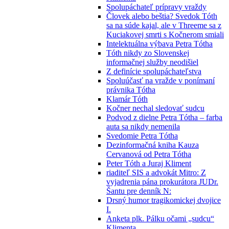
Spolupáchateľ prípravy vraždy
Človek alebo beštia? Svedok Tóth
sa na súde kajal, ale v Threeme sa z
Kuciakovej smrti s Kočnerom smiali
Intelektuálna výbava Petra Tótha
Tóth nikdy zo Slovenskej
informačnej služby neodišiel
Z definície spolupáchateľstva
Spoluúčasť na vražde v ponímaní
právnika Tótha
Klamár Tóth
Kočner nechal sledovať sudcu
Podvod z dielne Petra Tótha – farba
auta sa nikdy nemenila
Svedomie Petra Tótha
Dezinformačná kniha Kauza
Cervanová od Petra Tótha
Peter Tóth a Juraj Kliment
riaditeľ SIS a advokát Mitro: Z
vyjadrenia pána prokurátora JUDr.
Šantu pre denník N:
Drsný humor tragikomickej dvojice
I.
Anketa plk. Pálku očami „sudcu“
Klimenta