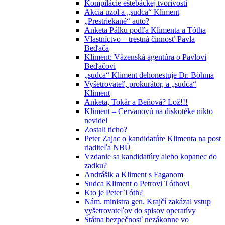
Kompilácie eštebáckej tvorivosti
Akcia uzol a „sudca“ Kliment
„Prestriekané“ auto?
Anketa Pálku podľa Klimenta a Tótha
Vlastníctvo – trestná činnosť Pavla
Beďača
Kliment: Väzenská agentúra o Pavlovi
Beďačovi
„sudca“ Kliment dehonestuje Dr. Böhma
Vyšetrovateľ, prokurátor, a „sudca“
Kliment
Anketa, Tokár a Beňová? Lož!!!
Kliment – Cervanovú na diskotéke nikto
nevidel
Zostali ticho?
Peter Zajac o kandidatúre Klimenta na post
riaditeľa NBÚ
Vzdanie sa kandidatúry alebo kopanec do
zadku?
Andrášik a Kliment s Faganom
Sudca Kliment o Petrovi Tóthovi
Kto je Peter Tóth?
Nám. ministra gen. Krajčí zakázal vstup
vyšetrovateľov do spisov operatívy
Štátna bezpečnosť nezákonne vo