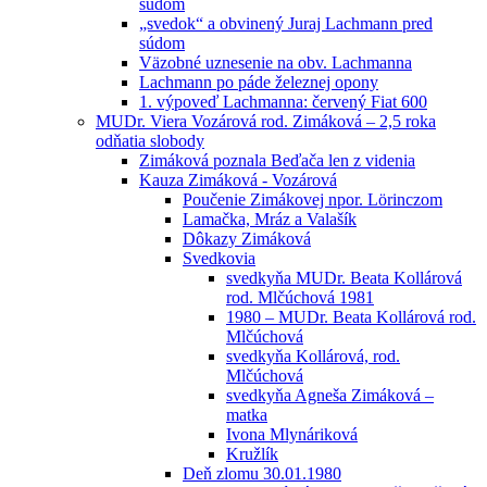
súdom
„svedok“ a obvinený Juraj Lachmann pred
súdom
Väzobné uznesenie na obv. Lachmanna
Lachmann po páde železnej opony
1. výpoveď Lachmanna: červený Fiat 600
MUDr. Viera Vozárová rod. Zimáková – 2,5 roka
odňatia slobody
Zimáková poznala Beďača len z videnia
Kauza Zimáková - Vozárová
Poučenie Zimákovej npor. Lörinczom
Lamačka, Mráz a Valašík
Dôkazy Zimáková
Svedkovia
svedkyňa MUDr. Beata Kollárová
rod. Mlčúchová 1981
1980 – MUDr. Beata Kollárová rod.
Mlčúchová
svedkyňa Kollárová, rod.
Mlčúchová
svedkyňa Agneša Zimáková –
matka
Ivona Mlynáriková
Kružlík
Deň zlomu 30.01.1980