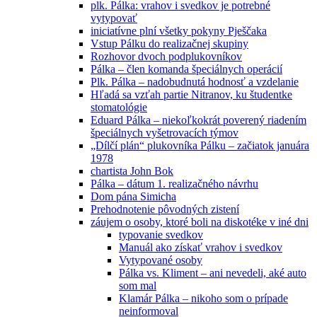
plk. Pálka: vrahov i svedkov je potrebné
vytypovať
iniciatívne plní všetky pokyny Pješčaka
Vstup Pálku do realizačnej skupiny
Rozhovor dvoch podplukovníkov
Pálka – člen komanda špeciálnych operácií
Plk. Pálka – nadobudnutá hodnosť a vzdelanie
Hľadá sa vzťah partie Nitranov, ku študentke
stomatológie
Eduard Pálka – niekoľkokrát poverený riadením
špeciálnych vyšetrovacích týmov
„Dílčí plán“ plukovníka Pálku – začiatok januára
1978
chartista John Bok
Pálka – dátum 1. realizačného návrhu
Dom pána Simicha
Prehodnotenie pôvodných zistení
záujem o osoby, ktoré boli na diskotéke v iné dni
typovanie svedkov
Manuál ako získať vrahov i svedkov
Vytypované osoby
Pálka vs. Kliment – ani nevedeli, aké auto
som mal
Klamár Pálka – nikoho som o prípade
neinformoval