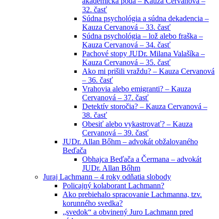
akademická pôda – Kauza Cervanová –
32. časť
Súdna psychológia a súdna dekadencia –
Kauza Cervanová – 33. časť
Súdna psychológia – lož alebo fraška –
Kauza Cervanová – 34. časť
Pachové stopy JUDr. Milana Valašíka –
Kauza Cervanová – 35. časť
Ako mi prišili vraždu? – Kauza Cervanová
– 36. časť
Vrahovia alebo emigranti? – Kauza
Cervanová – 37. časť
Detektív storočia? – Kauza Cervanová –
38. časť
Obesiť alebo vykastrovať? – Kauza
Cervanová – 39. časť
JUDr. Allan Bőhm – advokát obžalovaného
Beďača
Obhajca Beďača a Čermana – advokát
JUDr. Allan Bőhm
Juraj Lachmann – 4 roky odňatia slobody
Policajný kolaborant Lachmann?
Ako prebiehalo spracovanie Lachmanna, tzv.
korunného svedka?
„svedok“ a obvinený Juro Lachmann pred