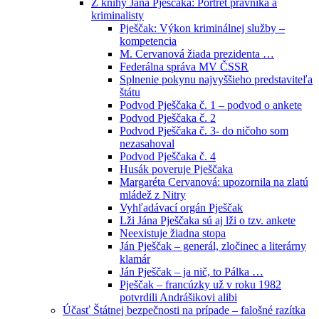
Z knihy Jána Pješčaka: Portrét právníka a
kriminalisty
Pješčak: Výkon kriminálnej služby –
kompetencia
M. Cervanová žiada prezidenta …
Federálna správa MV ČSSR
Splnenie pokynu najvyššieho predstaviteľa
štátu
Podvod Pješčaka č. 1 – podvod o ankete
Podvod Pješčaka č. 2
Podvod Pješčaka č. 3- do ničoho som
nezasahoval
Podvod Pješčaka č. 4
Husák poveruje Pješčaka
Margaréta Cervanová: upozornila na zlatú
mládež z Nitry
Vyhľadávací orgán Pješčak
Lži Jána Pješčaka sú aj lži o tzv. ankete
Neexistuje žiadna stopa
Ján Pješčak – generál, zločinec a literárny
klamár
Ján Pješčak – ja nič, to Pálka …
Pješčak – francúzky už v roku 1982
potvrdili Andrášikovi alibi
Účasť Štátnej bezpečnosti na prípade – falošné razítka