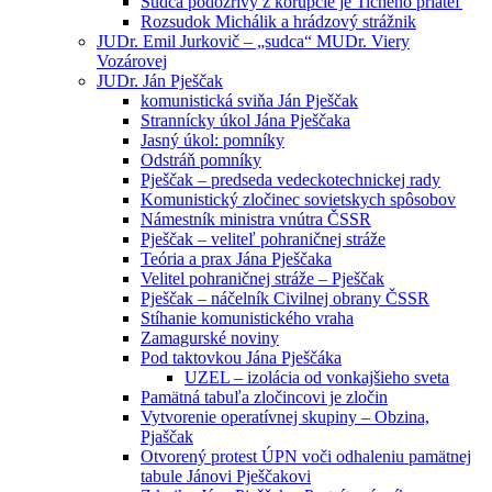
Sudca podozrivý z korupcie je Tichého priateľ
Rozsudok Michálik a hrádzový strážnik
JUDr. Emil Jurkovič – „sudca“ MUDr. Viery
Vozárovej
JUDr. Ján Pješčak
komunistická sviňa Ján Pješčak
Strannícky úkol Jána Pješčaka
Jasný úkol: pomníky
Odstráň pomníky
Pješčak – predseda vedeckotechnickej rady
Komunistický zločinec sovietskych spôsobov
Námestník ministra vnútra ČSSR
Pješčak – veliteľ pohraničnej stráže
Teória a prax Jána Pješčaka
Velitel pohraničnej stráže – Pješčak
Pješčak – náčelník Civilnej obrany ČSSR
Stíhanie komunistického vraha
Zamagurské noviny
Pod taktovkou Jána Pješčáka
UZEL – izolácia od vonkajšieho sveta
Pamätná tabuľa zločincovi je zločin
Vytvorenie operatívnej skupiny – Obzina,
Pjaščak
Otvorený protest ÚPN voči odhaleniu pamätnej
tabule Jánovi Pješčakovi