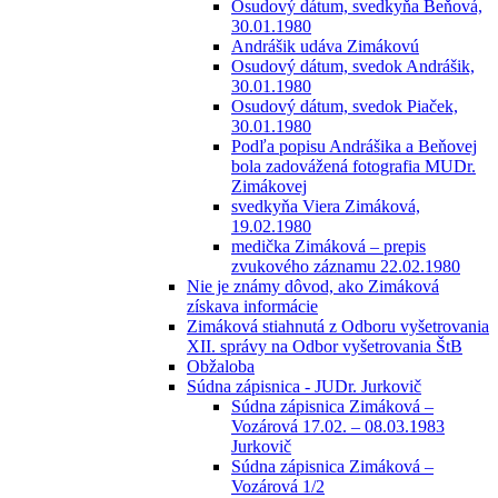
Osudový dátum, svedkyňa Beňová,
30.01.1980
Andrášik udáva Zimákovú
Osudový dátum, svedok Andrášik,
30.01.1980
Osudový dátum, svedok Piaček,
30.01.1980
Podľa popisu Andrášika a Beňovej
bola zadovážená fotografia MUDr.
Zimákovej
svedkyňa Viera Zimáková,
19.02.1980
medička Zimáková – prepis
zvukového záznamu 22.02.1980
Nie je známy dôvod, ako Zimáková
získava informácie
Zimáková stiahnutá z Odboru vyšetrovania
XII. správy na Odbor vyšetrovania ŠtB
Obžaloba
Súdna zápisnica - JUDr. Jurkovič
Súdna zápisnica Zimáková –
Vozárová 17.02. – 08.03.1983
Jurkovič
Súdna zápisnica Zimáková –
Vozárová 1/2