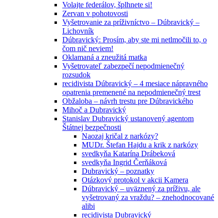
Volajte federálov, šplhnete si!
Zervan v pohotovosti
Vyšetrovanie za príživníctvo – Dúbravický –
Lichovník
Dúbravický: Prosím, aby ste mi netlmočili to, o
čom nič neviem!
Oklamaná a zneužitá matka
Vyšetrovateľ zabezpečí nepodmienečný
rozsudok
recidivista Dúbravický – 4 mesiace nápravného
opatrenia premenené na nepodmienečný trest
Obžaloba – návrh trestu pre Dúbravického
Mihoč a Dubravický
Stanislav Dubravický ustanovený agentom
Štátnej bezpečnosti
Naozaj kričal z narkózy?
MUDr. Štefan Hajdu a krik z narkózy
svedkyňa Katarína Drábeková
svedkyňa Ingrid Čerňáková
Dubravický – poznatky
Otázkový protokol v akcii Kamera
Dúbravický – uväznený za príživu, ale
vyšetrovaný za vraždu? – znehodnocované
alibi
recidivista Dubravický