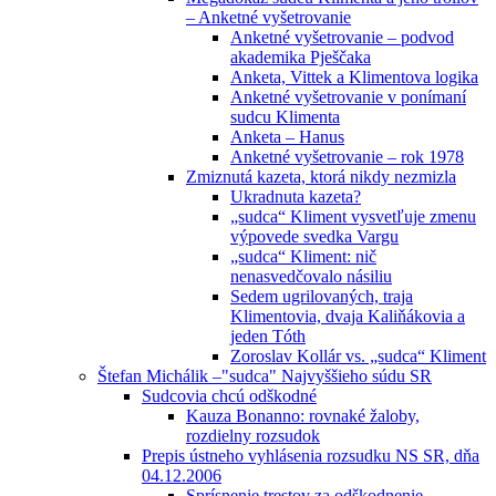
– Anketné vyšetrovanie
Anketné vyšetrovanie – podvod
akademika Pješčaka
Anketa, Vittek a Klimentova logika
Anketné vyšetrovanie v ponímaní
sudcu Klimenta
Anketa – Hanus
Anketné vyšetrovanie – rok 1978
Zmiznutá kazeta, ktorá nikdy nezmizla
Ukradnuta kazeta?
„sudca“ Kliment vysvetľuje zmenu
výpovede svedka Vargu
„sudca“ Kliment: nič
nenasvedčovalo násiliu
Sedem ugrilovaných, traja
Klimentovia, dvaja Kaliňákovia a
jeden Tóth
Zoroslav Kollár vs. „sudca“ Kliment
Štefan Michálik –"sudca" Najvyššieho súdu SR
Sudcovia chcú odškodné
Kauza Bonanno: rovnaké žaloby,
rozdielny rozsudok
Prepis ústneho vyhlásenia rozsudku NS SR, dňa
04.12.2006
Sprísnenie trestov za odškodnenie