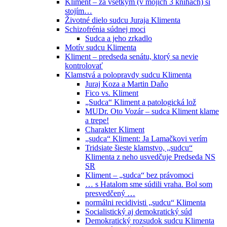
Kliment – za všetkým (v mojich 3 knihách) si
stojím…
Životné dielo sudcu Juraja Klimenta
Schizofrénia súdnej moci
Sudca a jeho zrkadlo
Motív sudcu Klimenta
Kliment – predseda senátu, ktorý sa nevie
kontrolovať
Klamstvá a polopravdy sudcu Klimenta
Juraj Koza a Martin Daňo
Fico vs. Kliment
„Sudca“ Kliment a patologická lož
MUDr. Oto Vozár – sudca Kliment klame
a trepe!
Charakter Kliment
„sudca“ Kliment: Ja Lamačkovi verím
Tridsiate šieste klamstvo, „sudcu“
Klimenta z neho usvedčuje Predseda NS
SR
Kliment – „sudca“ bez právomoci
… s Hatalom sme súdili vraha. Bol som
presvedčený …
normálni recidivisti „sudcu“ Klimenta
Socialistický aj demokratický súd
Demokratický rozsudok sudcu Klimenta