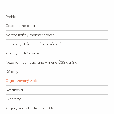
kauzacervanova.sk
Najdlhšie trvajúci, dodnes nevyjasnený súdny proces v dejnách slovenskej
Navigation
justície
Skip to content
Prehľad
Časozberné dáta
Normalizačný monsterproces
Obvinení, obžalovaní a odsúdení
Zločiny proti ľudskosti
Nezákonnosti páchané v mene ČSSR a SR
Dôkazy
Organizovaný zločin
Svedkovia
Expertízy
Krajský súd v Bratislave 1982