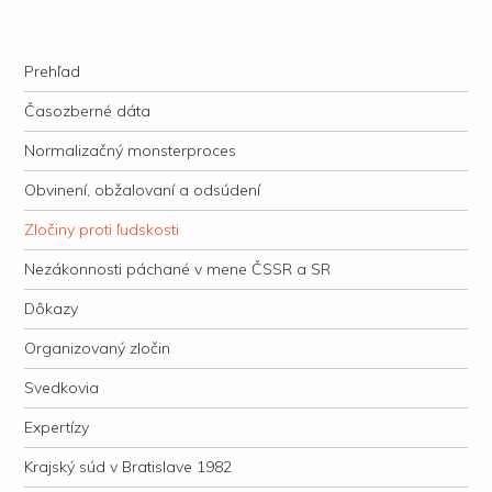
kauzacervanova.sk
Najdlhšie trvajúci, dodnes nevyjasnený súdny proces v dejnách slovenskej
Navigation
justície
Skip to content
Prehľad
Časozberné dáta
Normalizačný monsterproces
Obvinení, obžalovaní a odsúdení
Zločiny proti ľudskosti
Nezákonnosti páchané v mene ČSSR a SR
Dôkazy
Organizovaný zločin
Svedkovia
Expertízy
Krajský súd v Bratislave 1982