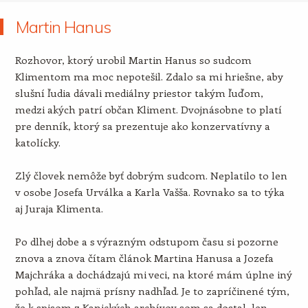
Martin Hanus
Rozhovor, ktorý urobil Martin Hanus so sudcom
Klimentom ma moc nepotešil. Zdalo sa mi hriešne, aby
slušní ľudia dávali mediálny priestor takým ľuďom,
medzi akých patrí občan Kliment. Dvojnásobne to platí
pre denník, ktorý sa prezentuje ako konzervatívny a
katolícky.
Zlý človek nemôže byť dobrým sudcom. Neplatilo to len
v osobe Josefa Urválka a Karla Vašša. Rovnako sa to týka
aj Juraja Klimenta.
Po dlhej dobe a s výrazným odstupom času si pozorne
znova a znova čítam článok Martina Hanusa a Jozefa
Majchráka a dochádzajú mi veci, na ktoré mám úplne iný
pohľad, ale najmä prísny nadhľad. Je to zapríčinené tým,
že k spisom z Kanických archívov som sa dostal len