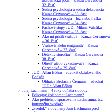
akademická pôda – Kauza Cervanová –
32. časť
Súdna psychológia a súdna dekadencia –
Kauza Cervanová – 33. časť
Súdna psychológia – lož alebo fraška –
Kauza Cervanová – 34. časť
Pachové stopy JUDr. Milana Valašíka –
Kauza Cervanová – 35. časť
Ako mi prišili vraždu? – Kauza Cervanová
– 36. časť
Vrahovia alebo emigranti? – Kauza
Cervanová – 37. časť
Detektív storočia? – Kauza Cervanová –
38. časť
Obesiť alebo vykastrovať? – Kauza
Cervanová – 39. časť
JUDr. Allan Bőhm – advokát obžalovaného
Beďača
Obhajca Beďača a Čermana – advokát
JUDr. Allan Bőhm
Juraj Lachmann – 4 roky odňatia slobody
Policajný kolaborant Lachmann?
Ako prebiehalo spracovanie Lachmanna, tzv.
korunného svedka?
„svedok“ a obvinený Juro Lachmann pred