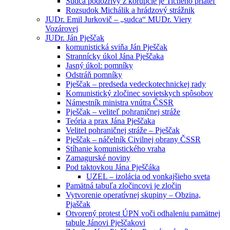
Sudca podozrivý z korupcie je Tichého priateľ
Rozsudok Michálik a hrádzový strážnik
JUDr. Emil Jurkovič – „sudca“ MUDr. Viery
Vozárovej
JUDr. Ján Pješčak
komunistická sviňa Ján Pješčak
Strannícky úkol Jána Pješčaka
Jasný úkol: pomníky
Odstráň pomníky
Pješčak – predseda vedeckotechnickej rady
Komunistický zločinec sovietskych spôsobov
Námestník ministra vnútra ČSSR
Pješčak – veliteľ pohraničnej stráže
Teória a prax Jána Pješčaka
Velitel pohraničnej stráže – Pješčak
Pješčak – náčelník Civilnej obrany ČSSR
Stíhanie komunistického vraha
Zamagurské noviny
Pod taktovkou Jána Pješčáka
UZEL – izolácia od vonkajšieho sveta
Pamätná tabuľa zločincovi je zločin
Vytvorenie operatívnej skupiny – Obzina,
Pjaščak
Otvorený protest ÚPN voči odhaleniu pamätnej
tabule Jánovi Pješčakovi