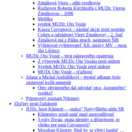
Zimáková Viera – alibi svedkovia
Rozhovor Roberta Kirchhoffa s MUDr. Vierou
Zimákovou – 2006
Meliška
svedok MUDr. Oto Vozár
Kauza Cervanová – násilné akcie proti sestrám
Cohen a odsúdenej Viere Zimákovej – 2. časť
Zimáková má z Pálku strach, nastupuje ŠtB
Vyšetroval vyšetrovateľ XII. správy MV – npor.
Ján Lőrincz
MUDr. Oto Vozár – trest nápravného opatrenia
Z výpovede MUDr. Ota Vozára pred súdom
Svedok MUDr. Oto Vozár pred súdom
MUDr. Oto Vozár – sťažnosť
Jolana a Michal Andrášikoví – trestné stíhanie bolo
zastavené kvôli amnestii
Otec obvineného dal odvolať otca „korunného“
svedka?
Pripravený zoznam Nitranov
Zločiny proti ľudskosti
JUDr. Juraj Kliment – „sudca“ Najvyššieho súdu SR
Klimentov senát opäť marí spravodlivosť
3 roky života, strata identity a dôstojnosti, to
všetko pre pani Cervanovú?
Moralista Kliment: Mali by sa všetci hanbiť …