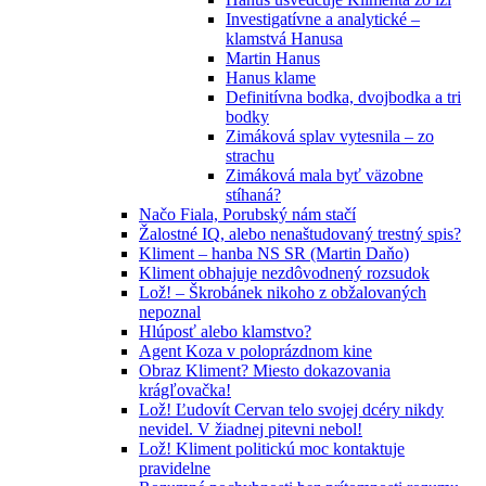
Investigatívne a analytické –
klamstvá Hanusa
Martin Hanus
Hanus klame
Definitívna bodka, dvojbodka a tri
bodky
Zimáková splav vytesnila – zo
strachu
Zimáková mala byť väzobne
stíhaná?
Načo Fiala, Porubský nám stačí
Žalostné IQ, alebo nenaštudovaný trestný spis?
Kliment – hanba NS SR (Martin Daňo)
Kliment obhajuje nezdôvodnený rozsudok
Lož! – Škrobánek nikoho z obžalovaných
nepoznal
Hlúposť alebo klamstvo?
Agent Koza v poloprázdnom kine
Obraz Kliment? Miesto dokazovania
krágľovačka!
Lož! Ľudovít Cervan telo svojej dcéry nikdy
nevidel. V žiadnej pitevni nebol!
Lož! Kliment politickú moc kontaktuje
pravidelne