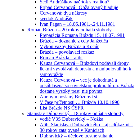
Sedí Andrášikov náčrtok s realitou?
Prípad Cervanová : Obžalovaný hladuje
Cervanová: dva nákresy
svedok Andrášik
Ivan Fagan – 18.06.1981.-.24.11.1981
Roman Brázda – 20 rokov odňatia slobody
Preparácia Romana Brázdu 15.-18.07.1981
Brázda – doznanie z cely Janžetiča
Výkon väzby Brázda a Kocúr
Brázda – povolávací rozkaz
Roman Brázda – alibi
Kauza Cervanová – Brázdovi podávali drogy,
liekmi vyvolávali depresiu a manipulovali ho k
samovražde
Kauza Cervanová – vec je dohodnutá a
odsúhlasená so sovietskou prokuratúrou, Brázda
dostane vysoký trest, nie povraz
Anonym poslaný Brázdovi st.
V čase príčetnosti … Brázda 10.10.1990
List Brázda NS ČSFR
Stanislav Dúbravický - 18 rokov odňatia slobody
vodič V3S Dubravický – Nožka
Alibi Stanislava Dubravického – aj s dôkazmi –
30 rokov zatajované v Kaniciach
Dubravický – účelové trestné stíhanie