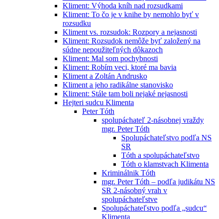
Kliment: Výhoda kníh nad rozsudkami
Kliment: To čo je v knihe by nemohlo byť v
rozsudku
Kliment vs. rozsudok: Rozpory a nejasnosti
Kliment: Rozsudok nemôže byť založený na
súdne nepoužiteľných dôkazoch
Kliment: Mal som pochybnosti
Kliment: Robím veci, ktoré ma bavia
Kliment a Zoltán Andrusko
Kliment a jeho radikálne stanovisko
Kliment: Stále tam boli nejaké nejasnosti
Hejteri sudcu Klimenta
Peter Tóth
spolupáchateľ 2-násobnej vraždy
mgr. Peter Tóth
Spolupáchateľstvo podľa NS
SR
Tóth a spolupáchateľstvo
Tóth o klamstvach Klimenta
Kriminálnik Tóth
mgr. Peter Tóth – podľa judikátu NS
SR 2-násobný vrah v
spolupáchateľstve
Spolupáchateľstvo podľa „sudcu“
Klimenta