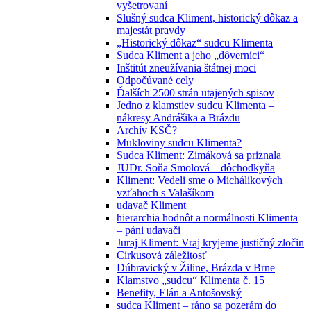
vyšetrovaní
Slušný sudca Kliment, historický dôkaz a
majestát pravdy
„Historický dôkaz“ sudcu Klimenta
Sudca Kliment a jeho „dôverníci“
Inštitút zneužívania štátnej moci
Odpočúvané cely
Ďalších 2500 strán utajených spisov
Jedno z klamstiev sudcu Klimenta –
nákresy Andrášika a Brázdu
Archív KSČ?
Mukloviny sudcu Klimenta?
Sudca Kliment: Zimáková sa priznala
JUDr. Soňa Smolová – dôchodkyňa
Kliment: Vedeli sme o Michálikových
vzťahoch s Valašíkom
udavač Kliment
hierarchia hodnôt a normálnosti Klimenta
– páni udavači
Juraj Kliment: Vraj kryjeme justičný zločin
Cirkusová záležitosť
Dúbravický v Žiline, Brázda v Brne
Klamstvo „sudcu“ Klimenta č. 15
Benefity, Elán a Antošovský
sudca Kliment – ráno sa pozerám do