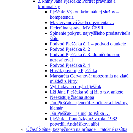
Z knihy Jána Pješčaka: Portrét právníka a
kriminalisty
Pješčak: Výkon kriminálnej služby –
kompetencia
M. Cervanová žiada prezidenta …
Federálna správa MV ČSSR
Splnenie pokynu najvyššieho predstaviteľa
štátu
Podvod Pješčaka č. 1 – podvod o ankete
Podvod Pješčaka č. 2
Podvod Pješčaka č. 3- do ničoho som
nezasahoval
Podvod Pješčaka č. 4
Husák poveruje Pješčaka
Margaréta Cervanová: upozornila na zlatú
mládež z Nitry
Vyhľadávací orgán Pješčak
Lži Jána Pješčaka sú aj lži o tzv. ankete
Neexistuje žiadna stopa
Ján Pješčak – generál, zločinec a literárny
klamár
Ján Pješčak – ja nič, to Pálka …
Pješčak – francúzky už v roku 1982
potvrdili Andrášikovi alibi
Účasť Štátnej bezpečnosti na prípade – falošné razítka