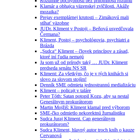
Rozumné pochybnosti bez prítomnosti rozumu
Klamár a obhajca väzenskej zvlčilosti. Akáže
mozaika?
Prejav exemplárnej krutosti – Zimákovú mali
stíhať väzobne
JUDr. Kliment v Postoji – Beňová usvedčovala
Čermana?
Kliment, Postoj – psychológovia, psychiatri a
Brázda
„Sudca“ Kliment – človek princípov a zásad,
ktoré iní ľudia nemajú
Ja som už od prírody taký … JUDr. Kliment
predseda senátu NS SR
Kliment: Za všetkým, čo je v tých knihách si
slovo za slovom stojím!
Denník SME odmieta jednostrannú medializáciu
Kliment – policajt v taláre
Peter Tóth: Satan potopil Kozu, aby sa nestal
Generálnym prokurátorom
Martin Mojžiš: Kliment klamal pred výborom
SME-čko odmietlo nekorektnú žurnalistiku
Sudca Juraj Kliment. Cap generálnym
prokurátorom?
Sudca Kliment, hlavný autor troch kníh o kauze
Cervanová