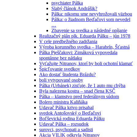
psychiater Pálka
Slabý článok Andrášik?
Pálka: nikomu sme nevyhrožovali väzbou
Pálka: o žiadnom Beďačovi som nevedel
…
Zbavenie sa svedka a následné opíjanie
Realizačný plán plk. Eduarda Pálku – jún 1978
V cele predbežného zadržania
Výroba korunného svedka – Harabrín, Šťastná
Pálka Pješčakovi: Zimáková vypovedala
spontánne bez nátlaku
Vyťažujte Nitranov, ktorí by boli ochotní klamať
Špicľovanie svedkov
Ako dostať študenta Brázdu?
boli vytypované osoby
Pálka (Urbánek) zisťuje, že 1 auto mu chýba
Byla nalezena kostra – snad člena KSČ
Pálka – klamstvo pred federálnym súdom
Bolero ministra Kaliňáka
Udavač Pálka krivo prisahal
svedok Antošovský o Beďačovi
Boľševická rodina Eduarda Pálku
Udavač Pálka – rozsudok
surovci, psychopati a sadisti
Akcia VILIK odkryla Nitranov