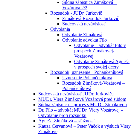
Súdna zápisnica Zimáková –
Vozárová 2/2
Rozsudok - JUDr. Jurkovič
Zimáková Rozsudok Jurkovič
Sudcovská nezávislosť
Odvolania
Odvolanie Zimáková
Odvolanie advokát Filo
Odvolanie – advokát Filo v
prospech Zimákovej-
Vozárovej
Odvolanie Zimáková Agneša
v prospech svojej dcéry
Rozsudok, uznesenie - Pohančeníková
Uznesenie Pohančeníková
Rozsudok Zimáková-Vozárová –
Pohančeníková
Sudcovská nezávislosť JUDr. Jurkoviča
MUDr. Viera Zimáková Vozárová pred súdom
Súdna zápisnica – proces s MUDr. Zimákovou
Dr. Filo – advokát MUDr. Viery Vozárovej –
Odvolanie proti rozsudku
Agneša Zimáková – sťažnosť
Kauza Cervanová – Peter Vačok a výsluch Viery
Zimákovej