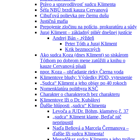
Právo a spravodlivosť sudcu Klimenta
Šéfa NBÚ brzdí kauza Cervanová
Cibuľová polievka pre čiernu dušu
Justičná mafia
Prepojenie zločinu na políciu, prokuratúru a súdy
Juraj Kliment – základný piliér dnešnej justície
Andrej Bán - .týždeň
Peter Tóth a Juraj Kliment
Krik bezmocných
Ako sudca Koza (dnes Kliment) so siskárom
Tóthom po dobrom mene zatúžili a knihu o
kauze Cervanová písali
npor. Koza – ohľadanie rieky Čierna voda
Klimentove bludy: Výsledky PDD, vytesnenie
„Sudca“ Kliment a jeho objav po 40 rokoch
Nomenklatúra politbyra KSČ
Charakter o charakteroch bez charakteru
Klimentove lži o Dr. Kubálovi
Ďalšie hlúposti „sudcu“ Klimenta
Levoča a JUDr. Böhm, klamstvo č. 37
„sudca“ Kliment klame, Beďač nič
nepripustil
Naďa Beňová a Marcela Čermanova –
ďalšie lži sudcu Klimenta!
Megadôkaz sudcu Klimenta a jeho trollov