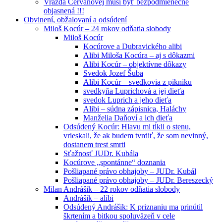
Vražda Cervanovej musí byť bezpodmienečne
objasnená !!!
Obvinení, obžalovaní a odsúdení
Miloš Kocúr – 24 rokov odňatia slobody
Miloš Kocúr
Kocúrove a Dubravického alibi
Alibi Miloša Kocúra – aj s dôkazmi
Alibi Kocúr – objektívne dôkazy
Svedok Jozef Šuba
Alibi Kocúr – svedkovia z pikniku
svedkyňa Luprichová a jej dieťa
svedok Luprich a jeho dieťa
Alibi – súdna zápisnica, Haláchy
Manželia Daňoví a ich dieťa
Odsúdený Kocúr: Hlavu mi tĺkli o stenu,
vrieskali, že ak budem tvrdiť, že som nevinný,
dostanem trest smrti
Sťažnosť JUDr. Kubála
Kocúrove „spontánne“ doznania
Pošliapané právo obhajoby – JUDr. Kubál
Pošliapané právo obhajoby – JUDr. Bereszecký
Milan Andrášik – 22 rokov odňatia slobody
Andrášik – alibi
Odsúdený Andrášik: K priznaniu ma prinútil
škrtením a bitkou spoluväzeň v cele