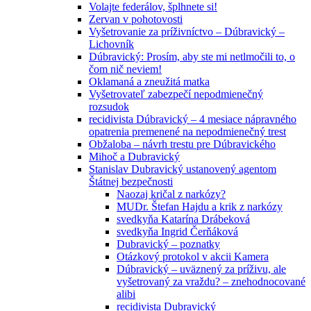
Volajte federálov, šplhnete si!
Zervan v pohotovosti
Vyšetrovanie za príživníctvo – Dúbravický –
Lichovník
Dúbravický: Prosím, aby ste mi netlmočili to, o
čom nič neviem!
Oklamaná a zneužitá matka
Vyšetrovateľ zabezpečí nepodmienečný
rozsudok
recidivista Dúbravický – 4 mesiace nápravného
opatrenia premenené na nepodmienečný trest
Obžaloba – návrh trestu pre Dúbravického
Mihoč a Dubravický
Stanislav Dubravický ustanovený agentom
Štátnej bezpečnosti
Naozaj kričal z narkózy?
MUDr. Štefan Hajdu a krik z narkózy
svedkyňa Katarína Drábeková
svedkyňa Ingrid Čerňáková
Dubravický – poznatky
Otázkový protokol v akcii Kamera
Dúbravický – uväznený za príživu, ale
vyšetrovaný za vraždu? – znehodnocované
alibi
recidivista Dubravický