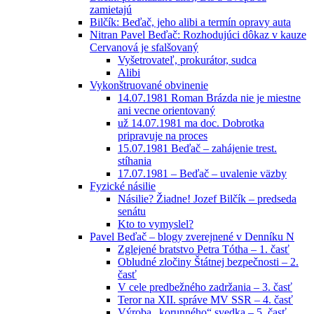
zamietajú
Bilčík: Beďač, jeho alibi a termín opravy auta
Nitran Pavel Beďač: Rozhodujúci dôkaz v kauze
Cervanová je sfalšovaný
Vyšetrovateľ, prokurátor, sudca
Alibi
Vykonštruované obvinenie
14.07.1981 Roman Brázda nie je miestne
ani vecne orientovaný
už 14.07.1981 ma doc. Dobrotka
pripravuje na proces
15.07.1981 Beďač – zahájenie trest.
stíhania
17.07.1981 – Beďač – uvalenie väzby
Fyzické násilie
Násilie? Žiadne! Jozef Bilčík – predseda
senátu
Kto to vymyslel?
Pavel Beďač – blogy zverejnené v Denníku N
Zglejené bratstvo Petra Tótha – 1. časť
Obludné zločiny Štátnej bezpečnosti – 2.
časť
V cele predbežného zadržania – 3. časť
Teror na XII. správe MV SSR – 4. časť
Výroba „korunného“ svedka – 5. časť