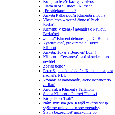
Kompilácie eštebáckej tvorivosti
Akcia uzol a „sudca“ Kliment
„Prestriekané“ auto?
Anketa Pálku podľa Klimenta a Tótha
Vlastníctvo – trestná činnosť Pavla
Beďača
Kliment: Väzenská agentúra o Pavlovi
Beďačovi
„sudca“ Kliment dehonestuje Dr. Böhma
Vyšetrovateľ, prokurátor, a „sudca“
Kliment
Anketa, Tokár a Beňová? Lož!!!
Kliment – Cervanovú na diskotéke nikto
nevidel
Zostali ticho?
Peter Zajac o kandidatúre Klimenta na post
riaditeľa NBÚ
Vzdanie sa kandidatúry alebo kopanec do
zadku?
Andrášik a Kliment s Faganom
Sudca Kliment o Petrovi Tóthovi
Kto je Peter Tóth?
Nám. ministra gen. Krajčí zakázal vstup
vyšetrovateľov do spisov operatívy
Štátna bezpečnosť nezákonne vo