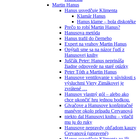
Martin Hanus
Hanus usvedčuje Klimenta
Klamár Hanus
Hanus klame – bola diskotéke
Prečo to robí Martin Hanus?
Hanusova metóda
Hanus trafil do čierneho
Expert na vrahov Martin Hanus
Opýtali sme sa na názor ľudí z
Hanusovej knihy
Juščák Peter: Hanus neprináša
žiadne odpovede na staré otázky
Peter Tóth a Martin Hanus
Hanusove ventilovanie v súvislosti s
výsluchmi Viery Zimákovej je
zvrátené …
Hanusov vlastný gól – alebo ako
chce ukončiť hru jednou bodkou.
Glvačove a Hanusove konšpiračné
manévre okolo prípadu Cervanová
niekto dal Hanusovi knihu – vtlačil
mu ju do ruky
Hanusove nepravdy ohľadom kauzy
Cervanová (upravené)
Hanus usvedčuje Klimenta zo lži