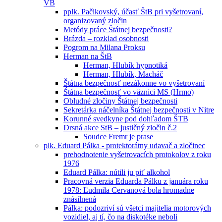
VB
pplk. Pačikovský, účasť ŠtB pri vyšetrovaní,
organizovaný zločin
Metódy práce Štátnej bezpečnosti?
Brázda – rozklad osobnosti
Pogrom na Milana Proksu
Herman na ŠtB
Herman, Hlubík hypnotiká
Herman, Hlubík, Macháč
Štátna bezpečnosť nezákonne vo vyšetrovaní
Śtátna bezpečnosť vo väznici MS (Hrmo)
Obludné zločiny Štátnej bezpečnosti
Sekretárka náčelníka Štátnej bezpečnosti v Nitre
Korunné svedkyne pod dohľadom ŠTB
Drsná akce StB – justičný zločin č.2
Soudce Fremr je prase
plk. Eduard Pálka - protektorátny udavač a zločinec
prehodnotenie vyšetrovacích protokolov z roku
1976
Eduard Pálka: nútili ju piť alkohol
Pracovná verzia Eduarda Pálku z januára roku
1978: Ľudmila Cervanová bola hromadne
znásilnená
Pálka: podozriví sú všetci majitelia motorových
vozidiel, aj tí, čo na diskotéke neboli