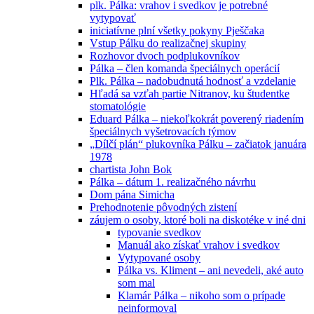
plk. Pálka: vrahov i svedkov je potrebné
vytypovať
iniciatívne plní všetky pokyny Pješčaka
Vstup Pálku do realizačnej skupiny
Rozhovor dvoch podplukovníkov
Pálka – člen komanda špeciálnych operácií
Plk. Pálka – nadobudnutá hodnosť a vzdelanie
Hľadá sa vzťah partie Nitranov, ku študentke
stomatológie
Eduard Pálka – niekoľkokrát poverený riadením
špeciálnych vyšetrovacích týmov
„Dílčí plán“ plukovníka Pálku – začiatok januára
1978
chartista John Bok
Pálka – dátum 1. realizačného návrhu
Dom pána Simicha
Prehodnotenie pôvodných zistení
záujem o osoby, ktoré boli na diskotéke v iné dni
typovanie svedkov
Manuál ako získať vrahov i svedkov
Vytypované osoby
Pálka vs. Kliment – ani nevedeli, aké auto
som mal
Klamár Pálka – nikoho som o prípade
neinformoval