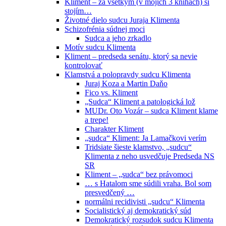
Kliment – za všetkým (v mojich 3 knihách) si
stojím…
Životné dielo sudcu Juraja Klimenta
Schizofrénia súdnej moci
Sudca a jeho zrkadlo
Motív sudcu Klimenta
Kliment – predseda senátu, ktorý sa nevie
kontrolovať
Klamstvá a polopravdy sudcu Klimenta
Juraj Koza a Martin Daňo
Fico vs. Kliment
„Sudca“ Kliment a patologická lož
MUDr. Oto Vozár – sudca Kliment klame
a trepe!
Charakter Kliment
„sudca“ Kliment: Ja Lamačkovi verím
Tridsiate šieste klamstvo, „sudcu“
Klimenta z neho usvedčuje Predseda NS
SR
Kliment – „sudca“ bez právomoci
… s Hatalom sme súdili vraha. Bol som
presvedčený …
normálni recidivisti „sudcu“ Klimenta
Socialistický aj demokratický súd
Demokratický rozsudok sudcu Klimenta