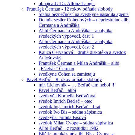
obhajca JUDr. Alfonz Langer
František Čerman - 12 rokov odňatia slobody
Štátna bezpečnosť na svedkyne nasadila agenta
Denník sestier Cohenových – nepriestrelné alibi
Čermana a Andrášika
Alibi Čermana a Andrášika – analytika
svedeckých výpovedí, časť 1
Alibi Čermana a Andrášika – analytika
svedeckých výpovedí, časť 2
Kauza Cervanová – druhá diskotéka a svedok
Antošovský
František Čerman a Milan Andrášik – alibi
„Eštebák“ Čerman
svedkyne Cohen sa zamietajú
Pavel Beďač – 8 rokov odňatia slobody
mjr. Lichovník – … Beďač tam nebol !!!
Pavel Beďač – alibi
svedkyňa Kornélia Beďačová
svedok Imrich Beďač – otec
svedok Ing. Imrich Beďač – brat
svedok Ivo Bis – súdna zápisnica
svedkyňa Jarmila Bisová
svedok Milan Cvopa – súdna zápisnica
Alibi Beďač – z rozsudku 1982
Bilčík: preukázané alibi, Bis a Cvopa sa