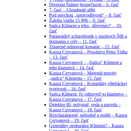
Diverzia Štátnej bezpečnosti – 6. časť
7. časť – Ukradnuté alibi
Pod strechou „spravodlivosti“ – 8. časť
Žaloba väzňa 15 896 – 9. časť
Sudca Kliment a jeho „dôverníci“ – 10.
časť
Paranoidný schizofrenik v pazúroch ŠtB a
doznania z cely – 11. časť
Zmarené prípravné konanie – 12. časť
Kauza Cervanová – Posolstvo Petra Tótha
– 13. časť
Kauza Cervanová – „Sudca“ Kliment a
jeho klamstvá – 14. časť
Kauza Cervanová – Majestát pravdy
„sudcu“ Klimenta – 15. časť
Kauza Cervanová – Kompiláty eštebáckej
tvorivosti – 16. časť
Sudca Kliment, čo odpoveď to klamstvo –
Kauza Cervanová – 17. časť
Detektor lží, polygraf, veda a paveda –
Kauza Cervanová – 18. časť
Bezcharakterné, nehodné a podlé – Kauza
Cervanová – 19. časť
Generálny prokurátor Kliment? – Kauza
Cervanová – 20. časť