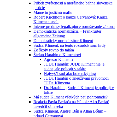
Príbeh zvrátenosti a morálneho bahna slovenskej
justície
Máme tu justičnú mafiu
Robert Kirchhoff o kauze Cervanová: Kauza
Kliment a spol.
Interné predpisy legalizujúce porušovanie zákona
Demokratická normalizácia – Frankfurter
allgemeine Zeitung
Demokratický normalizátor Kliment
Sudca Kliment: na tento rozsudok som hrdý
Zo školy rovno do talára
Štefan Harabín o Klimentovi
Agresor Kliment?
JUDr. Harabín: JUDr. Kliment nie je
sudca, ale policajt v taláre
Najvyšší súd ako boxerský ring
JUDr. Harabín o zneužívaní právomoci
JUDr. Klimenta
Dr. Harabín: „Sudca“ Kliment je policajt v
taláre
Má sudca Kliment všetkých päť pohromade?
Reakcia Pavla Beďača na článok: Ako Beďač
usvedčil sám seba
Sudca Kliment, Andrej Bán a Allan Bőhm –
prípad Cervanová