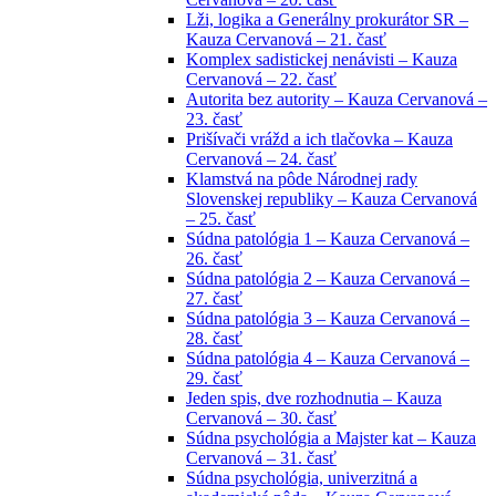
Lži, logika a Generálny prokurátor SR –
Kauza Cervanová – 21. časť
Komplex sadistickej nenávisti – Kauza
Cervanová – 22. časť
Autorita bez autority – Kauza Cervanová –
23. časť
Prišívači vrážd a ich tlačovka – Kauza
Cervanová – 24. časť
Klamstvá na pôde Národnej rady
Slovenskej republiky – Kauza Cervanová
– 25. časť
Súdna patológia 1 – Kauza Cervanová –
26. časť
Súdna patológia 2 – Kauza Cervanová –
27. časť
Súdna patológia 3 – Kauza Cervanová –
28. časť
Súdna patológia 4 – Kauza Cervanová –
29. časť
Jeden spis, dve rozhodnutia – Kauza
Cervanová – 30. časť
Súdna psychológia a Majster kat – Kauza
Cervanová – 31. časť
Súdna psychológia, univerzitná a