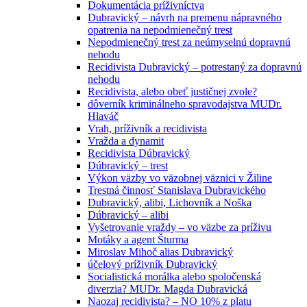
Dokumentácia príživníctva
Dubravický – návrh na premenu nápravného
opatrenia na nepodmienečný trest
Nepodmienečný trest za neúmyselnú dopravnú
nehodu
Recidivista Dubravický – potrestaný za dopravnú
nehodu
Recidivista, alebo obeť justičnej zvole?
dôverník kriminálneho spravodajstva MUDr.
Hlaváč
Vrah, príživník a recidivista
Vražda a dynamit
Recidivista Dúbravický
Dúbravický – trest
Výkon väzby vo väzobnej väznici v Žiline
Trestná činnosť Stanislava Dubravického
Dubravický, alibi, Lichovník a Noška
Dúbravický – alibi
Vyšetrovanie vraždy – vo väzbe za príživu
Motáky a agent Šturma
Miroslav Mihoč alias Dubravický
účelový príživník Dubravický
Socialistická morálka alebo spoločenská
diverzia? MUDr. Magda Dubravická
Naozaj recidivista? – NO 10% z platu