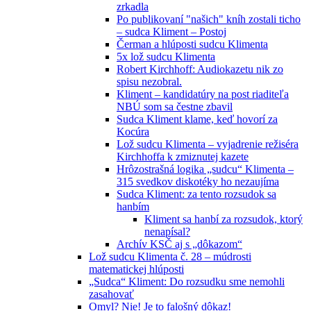
zrkadla
Po publikovaní "našich" kníh zostali ticho
– sudca Kliment – Postoj
Čerman a hlúposti sudcu Klimenta
5x lož sudcu Klimenta
Robert Kirchhoff: Audiokazetu nik zo
spisu nezobral.
Kliment – kandidatúry na post riaditeľa
NBÚ som sa čestne zbavil
Sudca Kliment klame, keď hovorí za
Kocúra
Lož sudcu Klimenta – vyjadrenie režiséra
Kirchhoffa k zmiznutej kazete
Hrôzostrašná logika „sudcu“ Klimenta –
315 svedkov diskotéky ho nezaujíma
Sudca Kliment: za tento rozsudok sa
hanbím
Kliment sa hanbí za rozsudok, ktorý
nenapísal?
Archív KSČ aj s „dôkazom“
Lož sudcu Klimenta č. 28 – múdrosti
matematickej hlúposti
„Sudca“ Kliment: Do rozsudku sme nemohli
zasahovať
Omyl? Nie! Je to falošný dôkaz!