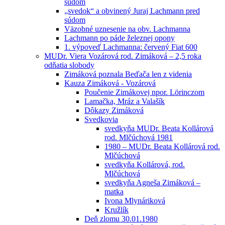
súdom
„svedok“ a obvinený Juraj Lachmann pred
súdom
Väzobné uznesenie na obv. Lachmanna
Lachmann po páde železnej opony
1. výpoveď Lachmanna: červený Fiat 600
MUDr. Viera Vozárová rod. Zimáková – 2,5 roka
odňatia slobody
Zimáková poznala Beďača len z videnia
Kauza Zimáková - Vozárová
Poučenie Zimákovej npor. Lörinczom
Lamačka, Mráz a Valašík
Dôkazy Zimáková
Svedkovia
svedkyňa MUDr. Beata Kollárová
rod. Mlčúchová 1981
1980 – MUDr. Beata Kollárová rod.
Mlčúchová
svedkyňa Kollárová, rod.
Mlčúchová
svedkyňa Agneša Zimáková –
matka
Ivona Mlynáriková
Kružlík
Deň zlomu 30.01.1980