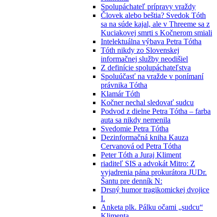
Spolupáchateľ prípravy vraždy
Človek alebo beštia? Svedok Tóth
sa na súde kajal, ale v Threeme sa z
Kuciakovej smrti s Kočnerom smiali
Intelektuálna výbava Petra Tótha
Tóth nikdy zo Slovenskej
informačnej služby neodišiel
Z definície spolupáchateľstva
Spoluúčasť na vražde v ponímaní
právnika Tótha
Klamár Tóth
Kočner nechal sledovať sudcu
Podvod z dielne Petra Tótha – farba
auta sa nikdy nemenila
Svedomie Petra Tótha
Dezinformačná kniha Kauza
Cervanová od Petra Tótha
Peter Tóth a Juraj Kliment
riaditeľ SIS a advokát Mitro: Z
vyjadrenia pána prokurátora JUDr.
Šantu pre denník N:
Drsný humor tragikomickej dvojice
I.
Anketa plk. Pálku očami „sudcu“
Klimenta