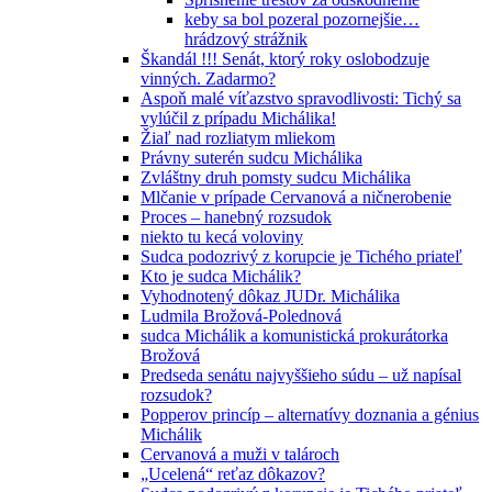
keby sa bol pozeral pozornejšie…
hrádzový strážnik
Škandál !!! Senát, ktorý roky oslobodzuje
vinných. Zadarmo?
Aspoň malé víťazstvo spravodlivosti: Tichý sa
vylúčil z prípadu Michálika!
Žiaľ nad rozliatym mliekom
Právny suterén sudcu Michálika
Zvláštny druh pomsty sudcu Michálika
Mlčanie v prípade Cervanová a ničnerobenie
Proces – hanebný rozsudok
niekto tu kecá voloviny
Sudca podozrivý z korupcie je Tichého priateľ
Kto je sudca Michálik?
Vyhodnotený dôkaz JUDr. Michálika
Ludmila Brožová-Polednová
sudca Michálik a komunistická prokurátorka
Brožová
Predseda senátu najvyššieho súdu – už napísal
rozsudok?
Popperov princíp – alternatívy doznania a génius
Michálik
Cervanová a muži v talároch
„Ucelená“ reťaz dôkazov?