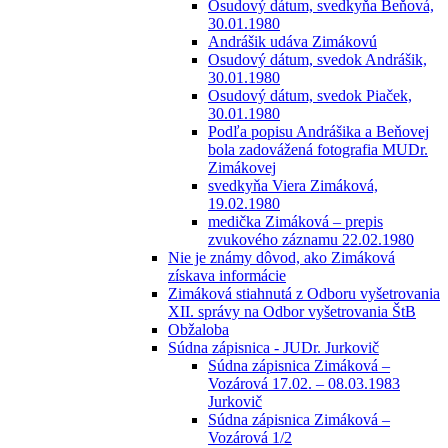
Osudový dátum, svedkyňa Beňová,
30.01.1980
Andrášik udáva Zimákovú
Osudový dátum, svedok Andrášik,
30.01.1980
Osudový dátum, svedok Piaček,
30.01.1980
Podľa popisu Andrášika a Beňovej
bola zadovážená fotografia MUDr.
Zimákovej
svedkyňa Viera Zimáková,
19.02.1980
medička Zimáková – prepis
zvukového záznamu 22.02.1980
Nie je známy dôvod, ako Zimáková
získava informácie
Zimáková stiahnutá z Odboru vyšetrovania
XII. správy na Odbor vyšetrovania ŠtB
Obžaloba
Súdna zápisnica - JUDr. Jurkovič
Súdna zápisnica Zimáková –
Vozárová 17.02. – 08.03.1983
Jurkovič
Súdna zápisnica Zimáková –
Vozárová 1/2