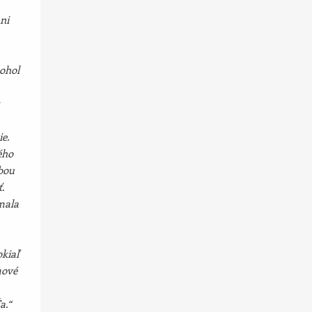
ni
ohol
e.
ého
bou
.
mala
kiaľ
mové
a.“