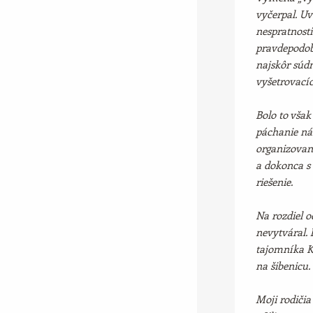
vyčerpal. Uv
nespratnosti
pravdepodob
najskôr súdn
vyšetrovací
Bolo to však
páchanie nás
organizovan
a dokonca s 
riešenie.
Na rozdiel 
nevytváral.
tajomníka KS
na šibenicu.
Moji rodičia