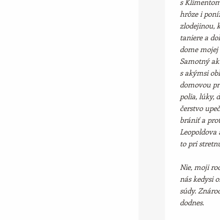
s Klimentom
hrôze i poní
zlodejinou, 
taniere a do
dome mojej b
Samotný akt
s akýmsi ob
domovou preh
polia, lúky, 
čerstvo upeče
brániť a pro
Leopoldova 
to pri stret
Nie, moji ro
nás kedysi ok
súdy. Znárod
dodnes.