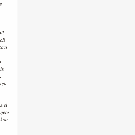
e
li,
oli
tovi
a
ia
,
moju
a si
ujete
tkou