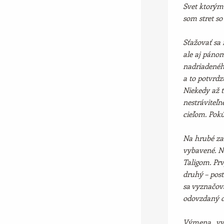
Svet ktorým 
som stret so
Sťažovať sa
ale aj páno
nadriadeného
a to potvrdz
Niekedy až ť
nestráviteľ
cieľom. Pokú
Na hrubé za
vybavené. Na
Taligom. Prv
druhý – post
sa vyznačova
odovzdaný d
Výmena „vyš