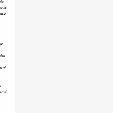
lej
né so
nce,
y,
žili
l si
o
astné