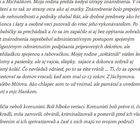
 a Michálikom. Moja rodina prežila kedysi útrapy znárodnenia. V ce
žení a to tak zo strany otca ako aj matky. Znárodnenie bolo prepoje
kde nehnuteľnosti a podniky zhabal štát, ale drobné predmety ako hr
konca i šaty a osobné veci putovali do vriec jeho vykonávateľom. Po
abičky sa prechádzali a čo sa im zapáčilo si aj bez opýtania zobrali.
 znárodnenia neprebehol administratívnym postupom spojeným
ligatórnym odmietnutím podpísania pripravených dekrétov, ale
liadkou spojenou s rabovačkou. Mojej rodine „zoštátnili“ nielen les
domy a pasienky, ale aj vajcia, sliepky, zajace a dokonca zožrali aj
ný koláč. Čo nevládali odniesť, po to sa ešte vrátili … Tí, čo sa opová
testovať sa domov vracali, keď som mal 12-13 rokov. Z Jáchymova,
alebo Mírova. Ako chlapec som to už vnímal, ale pamätal a uvedomi
nutí s mjr. Hankom.
dičia neboli komunisti. Boli hlboko veriaci. Komunisti boli práve tí, č
radli, mňa zatvorili, obvinili, kriminalizovali a postavili pred ich vl
nením si ich sprivatizovali a časť z nich majú vo svojom područí