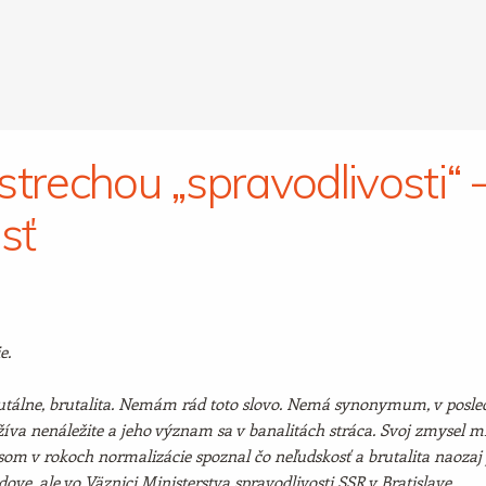
strechou „spravodlivosti“ 
sť
e.
rutálne, brutalita. Nemám rád toto slovo. Nemá synonymum, v posle
íva nenáležite a jeho význam sa v banalitách stráca. Svoj zmysel m
som v rokoch normalizácie spoznal čo neľudskosť a brutalita naozaj 
dove, ale vo Väznici Ministerstva spravodlivosti SSR v Bratislave.