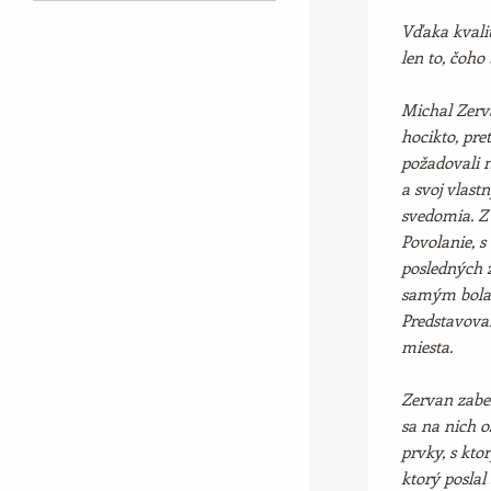
Vďaka kvali
len to, čoho
Michal Zerv
hocikto, pre
požadovali n
a svoj vlast
svedomia. Z 
Povolanie, s
posledných 
samým bola v
Predstavova
miesta.
Zervan zabe
sa na nich 
prvky, s kto
ktorý poslal 