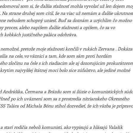
edomoval som si, že ďalšia sťažnosť mohla vyvolať už len dojem moj
. Na strane druhej som cítil, že na viac už nemám a ďalšie ukrutnost
ne nebudem schopný uniesť. Buď sa doznám a urýchlim čo možno
y proces, alebo napíšem ďalšie sťažnosti a opíšem, čo sa vo
ch kobkách justičného paláca odohráva.
 nemožné, pretože moje sťažnosti končili v rukách Zervana . Dokáza
ilia na cele, vo väznici a tam, kde som sám proti hordám
ého zločinu na čele s ich riadiacim ale aj dozorujúcim prokurátoro
krytím najvyššej štátnej moci bolo síce zúfalstvo, ale jediné možné
od Andrášika, Čermana a Brázdu som si ilúzie o komunistických súd
 Hneď po ich uväznení som sa z prostredia nitrianskeho Okresného
S Talára od Michala Bónu stihol dozvedieť, že ich väzba je príprav
 a starí rodičia neboli komunisti, ako vypisujú a hlásajú Valašík