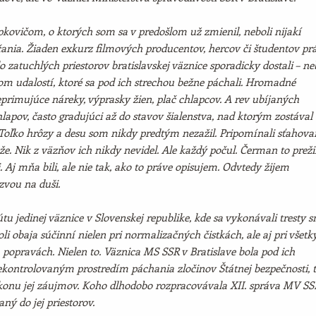
kovičom, o ktorých som sa v predošlom už zmienil, neboli nijakí
čania. Žiaden exkurz filmových producentov, hercov či študentov pr
 do zatuchlých priestorov bratislavskej väznice sporadicky dostali – ne
om udalostí, ktoré sa pod ich strechou bežne páchali. Hromadné
eprimujúce náreky, výprasky žien, plač chlapcov. A rev ubíjaných
lapov, často gradujúci až do stavov šialenstva, nad ktorým zostával
 Toľko hrôzy a desu som nikdy predtým nezažil. Pripomínali sťahova
že. Nik z väzňov ich nikdy nevidel. Ale každý počul. Čerman to preži
i. Aj mňa bili, ale nie tak, ako to práve opisujem. Odvtedy žijem
zvou na duši.
tútu jedinej väznice v Slovenskej republike, kde sa vykonávali tresty s
li obaja súčinní nielen pri normalizačných čistkách, ale aj pri všetk
popravách. Nielen to. Väznica MS SSR v Bratislave bola pod ich
ekontrolovaným prostredím páchania zločinov Štátnej bezpečnosti, 
onu jej záujmov. Koho dlhodobo rozpracovávala XII. správa MV SS
aný do jej priestorov.