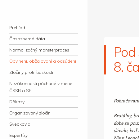
kauzacervanova.sk
Najdlhšie trvajúci, dodnes nevyjasnený
Navigation
súdny proces v dejnách slovenskej justície
Skip to content
Prehľad
Časozberné dáta
Pod 
Normalizačný monsterproces
Obvinení, obžalovaní a odsúdení
8. ča
Zločiny proti ľudskosti
Nezákonnosti páchané v mene
ČSSR a SR
Pokračovani
Dôkazy
Organizovaný zločin
Brutálny, b
dobe sa použ
Svedkovia
dávalo, keď 
Expertízy
Nie v Leopol