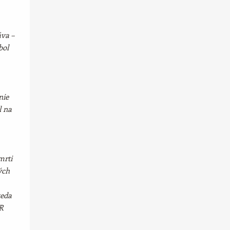
áva –
bol
nie
l na
mrti
ých
teda
R