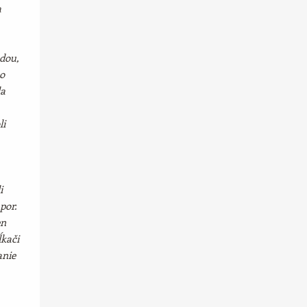
a
dou,
o
la
li
i
por.
en
ĺkači
anie