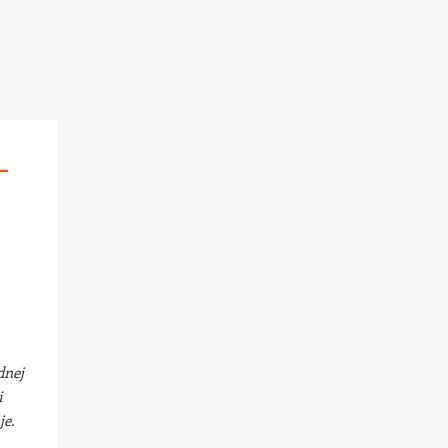
–
dnej
i
je.