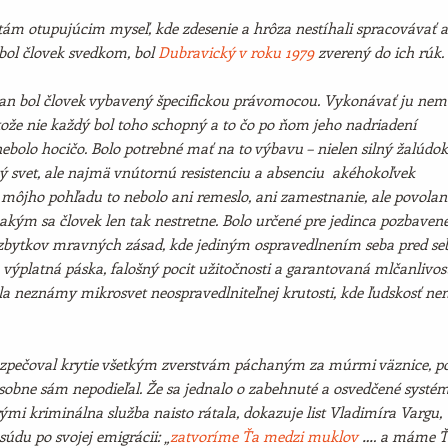
tám otupujúcim myseľ, kde zdesenie a hrôza nestíhali spracovávať a
 bol človek svedkom, bol
Dubravický v roku 1979
zverený do ich rúk.
an bol človek vybavený špecifickou právomocou. Vykonávať ju nem
tože nie každý bol toho schopný a to čo po ňom jeho nadriadení
ebolo hocičo. Bolo potrebné mať na to výbavu – nielen silný žalúdok
ný svet, ale najmä vnútornú resistenciu a absenciu akéhokoľvek
môjho pohľadu to nebolo ani remeslo, ani zamestnanie, ale povolani
 akým sa človek len tak nestretne. Bolo určené pre jedinca pozbaven
zbytkov mravných zásad, kde jediným ospravedlnením seba pred se
ýplatná páska, falošný pocit užitočnosti a garantovaná mlčanlivosť
la neznámy mikrosvet neospravedlniteľnej krutosti, kde ľudskosť ne
zpečoval krytie všetkým zverstvám páchaným za múrmi väznice, po
osobne sám nepodieľal. Že sa jednalo o zabehnuté a osvedčené systé
rými kriminálna služba naisto rátala, dokazuje list Vladimíra Vargu,
súdu po svojej emigrácii: „
zatvoríme Ťa medzi muklov
…. a máme Ť