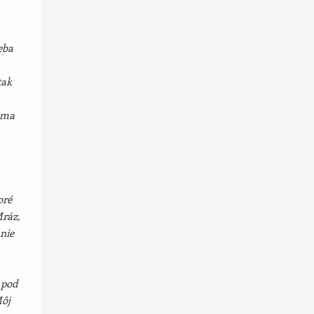
eba
tak
j ma
oré
Mráz,
nie
 pod
Môj