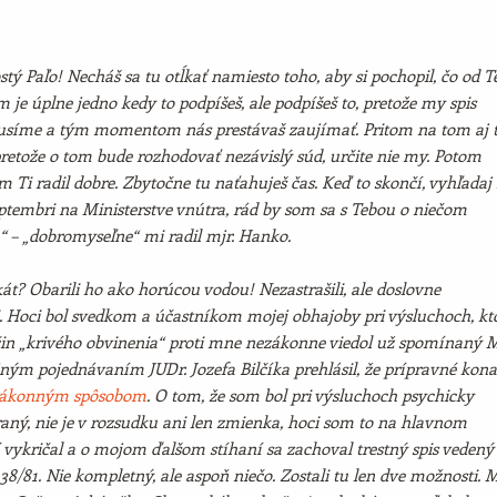
tý Paľo! Necháš sa tu otĺkať namiesto toho, aby si pochopil, čo od T
je úplne jedno kedy to podpíšeš, ale podpíšeš to, pretože my spis
usíme a tým momentom nás prestávaš zaujímať. Pritom na tom aj 
 pretože o tom bude rozhodovať nezávislý súd, určite nie my. Potom
om Ti radil dobre. Zbytočne tu naťahuješ čas. Keď to skončí, vyhľada
ptembri na Ministerstve vnútra, rád by som sa s Tebou o niečom
“ – „dobromyseľne“ mi radil mjr. Hanko.
t? Obarili ho ako horúcou vodou! Nezastrašili, ale doslovne
i. Hoci bol svedkom a účastníkom mojej obhajoby pri výsluchoch, kt
 čin „krivého obvinenia“ proti mne nezákonne viedol už spomínaný 
ným pojednávaním JUDr. Jozefa Bilčíka prehlásil, že prípravné kona
ákonným spôsobom
. O tom, že som bol pri výsluchoch psychicky
raný, nie je v rozsudku ani len zmienka, hoci som to na hlavnom
 vykričal a o mojom ďalšom stíhaní sa zachoval trestný spis vedený
8/81. Nie kompletný, ale aspoň niečo. Zostali tu len dve možnosti. 