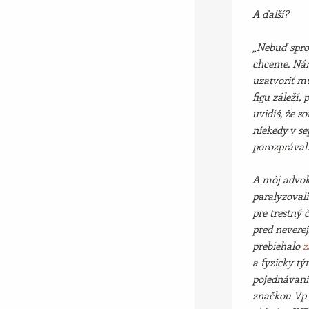
A ďalší?
„Nebuď spros
chceme. Nám 
uzatvoriť m
figu záleží,
uvidíš, že s
niekedy v se
porozprával.
A môj advoká
paralyzoval
pre trestný
pred neverej
prebiehalo
z
a fyzicky tý
pojednávaní
značkou Vp 3