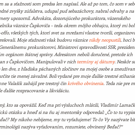
 sa a sťažnosti som predsa len napísal. Ale až po tom, čo som v seb
ledné zvyšky zúfalstva, udupal pud sebazáchovy, nabral odvahy a na
mery upozornil. Advokáta, dozorujúceho prokurátora, väzenského
čelníka väznice Čapkoviča – teda okrem môjho obhajcu, ktorý mi bol
-offo, všetkých tých, ktorí svet za mrežami vlastne tvorili, organizova
strešovali. Moje sťažnosti však budovu väznice
nikdy neopustili
, hoci b
enerálnemu prokurátorovi, Ministrovi spravodlivosti SSR, preziden
ím orgánom štátnej správy. Adresátom neboli doručené, pretože ich
van s Čapkovičom. Manipulovali v nich
termíny aj dátumy
. Neskôr s
ce len dve, z hľadiska páchaných zločinov na mojej osobe a zneužívan
čite tie menej závažné. Boli vydané pre moje ďalšie trestné stíhanie
mne Valašík zahájil pre trestný čin
krivého obvinenia
. Teda nie pre 
e ďalšie rozpracovanie a likvidáciu.
ný, kto sa opovážil. Keď ma pri výsluchoch mlátili, Vladimír Lamačk
ickú otázku a hneď si na ňu aj mentorsky odpovedal: „Čo to tu vypis
ďač? My nikoho nebijeme, my tu vyťažujeme! To čo Vy nazývate bi
terminológii nazýva vyťažovaním, rozumiete, obvinený Beďač?“