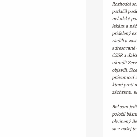
Rozhodol som
potlačil pos
neľudské po
lekára a ná
pridelený ex
riadili a za
adresované G
ČSSR a ďalš
ukradli Zer
objavili. Sí
právomocí ur
ktoré proti 
záchranu, al
Bol som jedi
položil básn
obvinený Be
sa v našej 