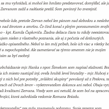
sa mu vyhrážali, si mohol len hmlisto predstavovať, domýšľať, ale j
 Zervanom zažil a našťastie prežil. Som povinný ho zverejniť.
 nebolo kde, pretože Zervan nebol len pánom nad slobodou a neslobo
m nad životom a smrťou. Čo činil konal s plným porozumením svojh
 – kpt. Kamila Čapkoviča. Žiadna deliaca čiara tu nikdy neexistova
ujem nielen z vlastného poznania, ale aj z počutia od dotknutých.
ažko opísateľného. Nebol to len môj príbeh, bolo ich viac a všetky bo
né a nepochopiteľné. Ale zameriavať sa týmto smerom nie je mojim
sim sa byť osobný.
obchádzanie mjr. Hanka s npor. Šimekom som napísal sťažnosti. Bol
 ich miesto nastúpil iný, oveľa hrubší level brutality – mjr. Hubcej s 
ý z nich bol pre potreby „zvláštní skupiny“ povolaný až z Prešova, t
rach od Dvoch levov – vyšetrovateľom dokonca ani nebol. Obaja vyt
li kvalitami Zervana. Vtedy som ani netušil, že som bol na spracov
vojici, ktorá zahrdúsila vedomie Romana Brázdu.
etrovateľov“ pre mňa znamenala pohromu. Svoje rezervy som