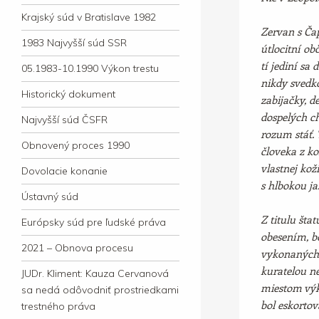
Krajský súd v Bratislave 1982
Zervan s Čap
1983 Najvyšší súd SSR
útlocitní ob
tí jediní sa
05.1983-10.1990 Výkon trestu
nikdy svedk
Historický dokument
zabijačky, d
dospelých ch
Najvyšší súd ČSFR
rozum stáť.
Obnovený proces 1990
človeka z ko
vlastnej kož
Dovolacie konanie
s hlbokou ja
Ústavný súd
Z titulu šta
Európsky súd pre ľudské práva
obesením, bo
2021 – Obnova procesu
vykonaných 
kuratelou n
JUDr. Kliment: Kauza Cervanová
miestom výk
sa nedá odôvodniť prostriedkami
bol eskortov
trestného práva