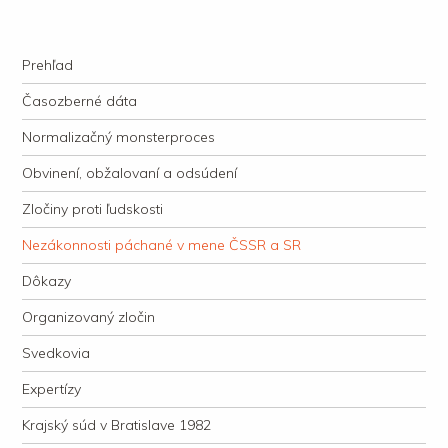
kauzacervanova.sk
Najdlhšie trvajúci, dodnes nevyjasnený súdny proces v dejnách slovenskej
Navigation
justície
Skip to content
Prehľad
Časozberné dáta
Normalizačný monsterproces
Obvinení, obžalovaní a odsúdení
Zločiny proti ľudskosti
Nezákonnosti páchané v mene ČSSR a SR
Dôkazy
Organizovaný zločin
Svedkovia
Expertízy
Krajský súd v Bratislave 1982