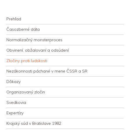
kauzacervanova.sk
Najdlhšie trvajúci, dodnes nevyjasnený súdny proces v dejnách slovenskej
Navigation
justície
Skip to content
Prehľad
Časozberné dáta
Normalizačný monsterproces
Obvinení, obžalovaní a odsúdení
Zločiny proti ľudskosti
Nezákonnosti páchané v mene ČSSR a SR
Dôkazy
Organizovaný zločin
Svedkovia
Expertízy
Krajský súd v Bratislave 1982