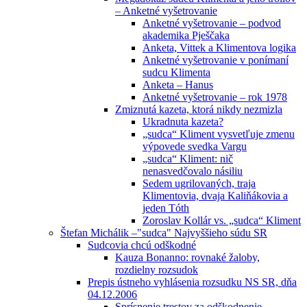
– Anketné vyšetrovanie
Anketné vyšetrovanie – podvod
akademika Pješčaka
Anketa, Vittek a Klimentova logika
Anketné vyšetrovanie v ponímaní
sudcu Klimenta
Anketa – Hanus
Anketné vyšetrovanie – rok 1978
Zmiznutá kazeta, ktorá nikdy nezmizla
Ukradnuta kazeta?
„sudca“ Kliment vysvetľuje zmenu
výpovede svedka Vargu
„sudca“ Kliment: nič
nenasvedčovalo násiliu
Sedem ugrilovaných, traja
Klimentovia, dvaja Kaliňákovia a
jeden Tóth
Zoroslav Kollár vs. „sudca“ Kliment
Štefan Michálik –"sudca" Najvyššieho súdu SR
Sudcovia chcú odškodné
Kauza Bonanno: rovnaké žaloby,
rozdielny rozsudok
Prepis ústneho vyhlásenia rozsudku NS SR, dňa
04.12.2006
Sprísnenie trestov za odškodnenie