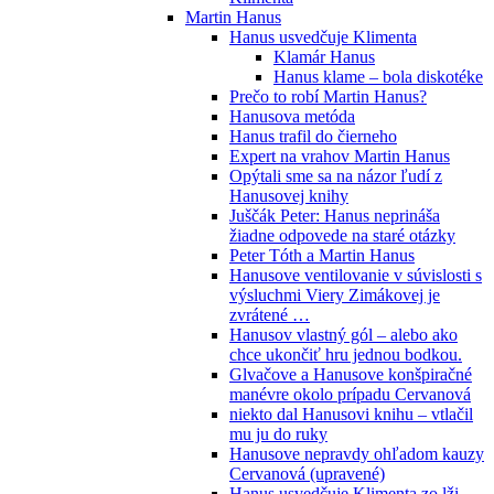
Martin Hanus
Hanus usvedčuje Klimenta
Klamár Hanus
Hanus klame – bola diskotéke
Prečo to robí Martin Hanus?
Hanusova metóda
Hanus trafil do čierneho
Expert na vrahov Martin Hanus
Opýtali sme sa na názor ľudí z
Hanusovej knihy
Juščák Peter: Hanus neprináša
žiadne odpovede na staré otázky
Peter Tóth a Martin Hanus
Hanusove ventilovanie v súvislosti s
výsluchmi Viery Zimákovej je
zvrátené …
Hanusov vlastný gól – alebo ako
chce ukončiť hru jednou bodkou.
Glvačove a Hanusove konšpiračné
manévre okolo prípadu Cervanová
niekto dal Hanusovi knihu – vtlačil
mu ju do ruky
Hanusove nepravdy ohľadom kauzy
Cervanová (upravené)
Hanus usvedčuje Klimenta zo lži