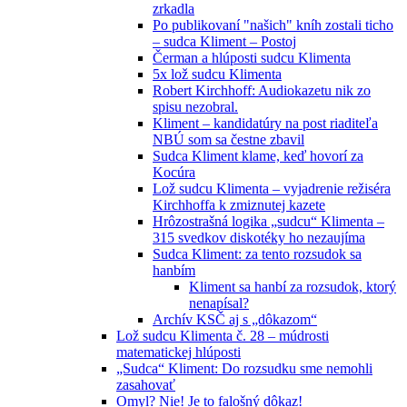
zrkadla
Po publikovaní "našich" kníh zostali ticho
– sudca Kliment – Postoj
Čerman a hlúposti sudcu Klimenta
5x lož sudcu Klimenta
Robert Kirchhoff: Audiokazetu nik zo
spisu nezobral.
Kliment – kandidatúry na post riaditeľa
NBÚ som sa čestne zbavil
Sudca Kliment klame, keď hovorí za
Kocúra
Lož sudcu Klimenta – vyjadrenie režiséra
Kirchhoffa k zmiznutej kazete
Hrôzostrašná logika „sudcu“ Klimenta –
315 svedkov diskotéky ho nezaujíma
Sudca Kliment: za tento rozsudok sa
hanbím
Kliment sa hanbí za rozsudok, ktorý
nenapísal?
Archív KSČ aj s „dôkazom“
Lož sudcu Klimenta č. 28 – múdrosti
matematickej hlúposti
„Sudca“ Kliment: Do rozsudku sme nemohli
zasahovať
Omyl? Nie! Je to falošný dôkaz!