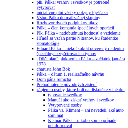
plk. Pálka: vrahov i svedkov je potrebné
vytypovať
iniciatívne plní všetky pokyny Pješčaka
Vstup Pálku do realizačnej skupiny
Rozhovor dvoch podplukovníkov
Pálka – člen komanda špeciálnych operácií
Plk. Pálka – nadobudnutá hodnosť a vzdelanie
Hľadá sa vzťah partie Nitranov, ku študentke
stomatológie
Eduard Pálka – niekoľkokrát poverený riadením
špeciálnych vyšetrovacích týmov
„Dílčí plán“ plukovníka Pálku – začiatok januára
1978
chartista John Bok
Pálka – dátum 1. realizačného návrhu
Dom pána Simicha
Prehodnotenie pôvodných zistení
záujem o osoby, ktoré boli na diskotéke v iné dni
typovanie svedkov
Manuál ako získať vrahov i svedkov
Vytypované osoby
Pálka vs. Kliment – ani nevedeli, aké auto
som mal
Klamár Pálka – nikoho som o prípade
neinformoval