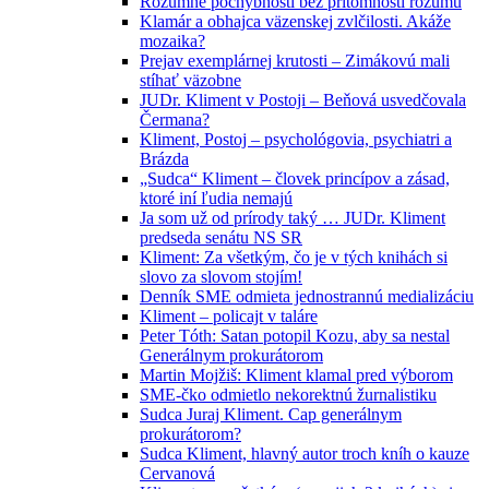
Rozumné pochybnosti bez prítomnosti rozumu
Klamár a obhajca väzenskej zvlčilosti. Akáže
mozaika?
Prejav exemplárnej krutosti – Zimákovú mali
stíhať väzobne
JUDr. Kliment v Postoji – Beňová usvedčovala
Čermana?
Kliment, Postoj – psychológovia, psychiatri a
Brázda
„Sudca“ Kliment – človek princípov a zásad,
ktoré iní ľudia nemajú
Ja som už od prírody taký … JUDr. Kliment
predseda senátu NS SR
Kliment: Za všetkým, čo je v tých knihách si
slovo za slovom stojím!
Denník SME odmieta jednostrannú medializáciu
Kliment – policajt v taláre
Peter Tóth: Satan potopil Kozu, aby sa nestal
Generálnym prokurátorom
Martin Mojžiš: Kliment klamal pred výborom
SME-čko odmietlo nekorektnú žurnalistiku
Sudca Juraj Kliment. Cap generálnym
prokurátorom?
Sudca Kliment, hlavný autor troch kníh o kauze
Cervanová