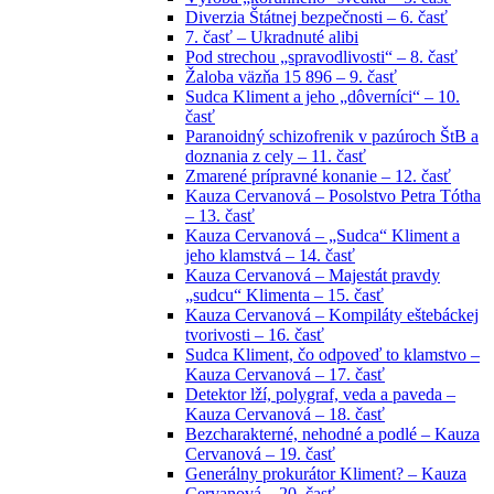
Diverzia Štátnej bezpečnosti – 6. časť
7. časť – Ukradnuté alibi
Pod strechou „spravodlivosti“ – 8. časť
Žaloba väzňa 15 896 – 9. časť
Sudca Kliment a jeho „dôverníci“ – 10.
časť
Paranoidný schizofrenik v pazúroch ŠtB a
doznania z cely – 11. časť
Zmarené prípravné konanie – 12. časť
Kauza Cervanová – Posolstvo Petra Tótha
– 13. časť
Kauza Cervanová – „Sudca“ Kliment a
jeho klamstvá – 14. časť
Kauza Cervanová – Majestát pravdy
„sudcu“ Klimenta – 15. časť
Kauza Cervanová – Kompiláty eštebáckej
tvorivosti – 16. časť
Sudca Kliment, čo odpoveď to klamstvo –
Kauza Cervanová – 17. časť
Detektor lží, polygraf, veda a paveda –
Kauza Cervanová – 18. časť
Bezcharakterné, nehodné a podlé – Kauza
Cervanová – 19. časť
Generálny prokurátor Kliment? – Kauza
Cervanová – 20. časť