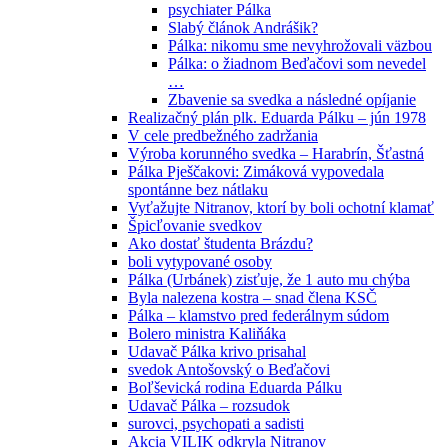
psychiater Pálka
Slabý článok Andrášik?
Pálka: nikomu sme nevyhrožovali väzbou
Pálka: o žiadnom Beďačovi som nevedel
…
Zbavenie sa svedka a následné opíjanie
Realizačný plán plk. Eduarda Pálku – jún 1978
V cele predbežného zadržania
Výroba korunného svedka – Harabrín, Šťastná
Pálka Pješčakovi: Zimáková vypovedala
spontánne bez nátlaku
Vyťažujte Nitranov, ktorí by boli ochotní klamať
Špicľovanie svedkov
Ako dostať študenta Brázdu?
boli vytypované osoby
Pálka (Urbánek) zisťuje, že 1 auto mu chýba
Byla nalezena kostra – snad člena KSČ
Pálka – klamstvo pred federálnym súdom
Bolero ministra Kaliňáka
Udavač Pálka krivo prisahal
svedok Antošovský o Beďačovi
Boľševická rodina Eduarda Pálku
Udavač Pálka – rozsudok
surovci, psychopati a sadisti
Akcia VILIK odkryla Nitranov