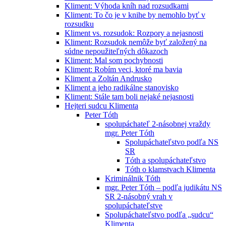
Kliment: Výhoda kníh nad rozsudkami
Kliment: To čo je v knihe by nemohlo byť v
rozsudku
Kliment vs. rozsudok: Rozpory a nejasnosti
Kliment: Rozsudok nemôže byť založený na
súdne nepoužiteľných dôkazoch
Kliment: Mal som pochybnosti
Kliment: Robím veci, ktoré ma bavia
Kliment a Zoltán Andrusko
Kliment a jeho radikálne stanovisko
Kliment: Stále tam boli nejaké nejasnosti
Hejteri sudcu Klimenta
Peter Tóth
spolupáchateľ 2-násobnej vraždy
mgr. Peter Tóth
Spolupáchateľstvo podľa NS
SR
Tóth a spolupáchateľstvo
Tóth o klamstvach Klimenta
Kriminálnik Tóth
mgr. Peter Tóth – podľa judikátu NS
SR 2-násobný vrah v
spolupáchateľstve
Spolupáchateľstvo podľa „sudcu“
Klimenta