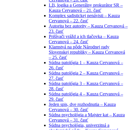
Lži, logika a Generálny prokurátor SR –
Kauza Cervanová – 21. časť
Komplex sadistickej nenávisti – Kauza
Cervanová – 22. časť
Autorita bez autority – Kauza Cervanová –
23. časť
Prišívači vrážd a ich tlačovka – Kauza
Cervanová – 24. časť
Klamstvá na pôde Národnej rady
Slovenskej republiky – Kauza Cervanová
– 25. časť
Súdna patológia 1 – Kauza Cervanová –
26. časť
Súdna patológia 2 – Kauza Cervanová –
27. časť
Súdna patológia 3 – Kauza Cervanová –
28. časť
Súdna patológia 4 – Kauza Cervanová –
29. časť
Jeden spis, dve rozhodnutia – Kauza
Cervanová – 30. časť
Súdna psychológia a Majster kat – Kauza
Cervanová – 31. časť
Súdna psychológia, univerzitná a