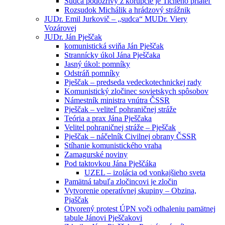
Sudca podozrivý z korupcie je Tichého priateľ
Rozsudok Michálik a hrádzový strážnik
JUDr. Emil Jurkovič – „sudca“ MUDr. Viery
Vozárovej
JUDr. Ján Pješčak
komunistická sviňa Ján Pješčak
Strannícky úkol Jána Pješčaka
Jasný úkol: pomníky
Odstráň pomníky
Pješčak – predseda vedeckotechnickej rady
Komunistický zločinec sovietskych spôsobov
Námestník ministra vnútra ČSSR
Pješčak – veliteľ pohraničnej stráže
Teória a prax Jána Pješčaka
Velitel pohraničnej stráže – Pješčak
Pješčak – náčelník Civilnej obrany ČSSR
Stíhanie komunistického vraha
Zamagurské noviny
Pod taktovkou Jána Pješčáka
UZEL – izolácia od vonkajšieho sveta
Pamätná tabuľa zločincovi je zločin
Vytvorenie operatívnej skupiny – Obzina,
Pjaščak
Otvorený protest ÚPN voči odhaleniu pamätnej
tabule Jánovi Pješčakovi