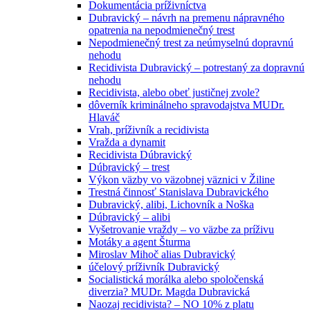
Dokumentácia príživníctva
Dubravický – návrh na premenu nápravného
opatrenia na nepodmienečný trest
Nepodmienečný trest za neúmyselnú dopravnú
nehodu
Recidivista Dubravický – potrestaný za dopravnú
nehodu
Recidivista, alebo obeť justičnej zvole?
dôverník kriminálneho spravodajstva MUDr.
Hlaváč
Vrah, príživník a recidivista
Vražda a dynamit
Recidivista Dúbravický
Dúbravický – trest
Výkon väzby vo väzobnej väznici v Žiline
Trestná činnosť Stanislava Dubravického
Dubravický, alibi, Lichovník a Noška
Dúbravický – alibi
Vyšetrovanie vraždy – vo väzbe za príživu
Motáky a agent Šturma
Miroslav Mihoč alias Dubravický
účelový príživník Dubravický
Socialistická morálka alebo spoločenská
diverzia? MUDr. Magda Dubravická
Naozaj recidivista? – NO 10% z platu