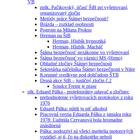
VB
pplk. Pačikovský, účasť ŠtB pri vyšetrovaní,
organizovaný zločin
Metódy práce Štátnej bezpečnosti?
Brázda – rozklad osobnosti
Pogrom na Milana Proksu
Herman na ŠtB
Herman, Hlubík hypnotiká
Herman, Hlubík, Macháč
Štátna bezpečnosť nezákonne vo vyšetrovaní
Śtátna bezpečnosť vo väznici MS (Hrmo)
Obludné zločiny Štátnej bezpečnosti
Sekretárka náčelníka Štátnej bezpečnosti v Nitre
Korunné svedkyne pod dohľadom ŠTB
Drsná akce StB – justičný zločin č.2
Soudce Fremr je prase
plk. Eduard Pálka - protektorátny udavač a zločinec
prehodnotenie vyšetrovacích protokolov z roku
1976
Eduard Pálka: nútili ju piť alkohol
Pracovná verzia Eduarda Pálku z januára roku
1978: Ľudmila Cervanová bola hromadne
znásilnená
Pálka: podozriví sú všetci majitelia motorových
vozidiel, aj tí, čo na diskotéke neboli