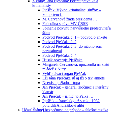
Z knihy Jána Pješčaka: Portrét právníka a
kriminalisty
Pješčak: Výkon kriminálnej služby –
kompetencia
M. Cervanová žiada prezidenta …
Federálna správa MV ČSSR
Splnenie pokynu najvyššieho predstaviteľa
štátu
Podvod Pješčaka č. 1 – podvod o ankete
Podvod Pješčaka č. 2
Podvod Pješčaka č. 3- do ničoho som
nezasahoval
Podvod Pješčaka č. 4
Husák poveruje Pješčaka
Margaréta Cervanová: upozornila na zlatú
mládež z Nitry
Vyhľadávací orgán Pješčak
Lži Jána Pješčaka sú aj lži o tzv. ankete
Neexistuje žiadna stopa
Ján Pješčak – generál, zločinec a literárny
klamár
Ján Pješčak – ja nič, to Pálka …
Pješčak – francúzky už v roku 1982
potvrdili Andrášikovi alibi
Účasť Štátnej bezpečnosti na prípade – falošné razítka