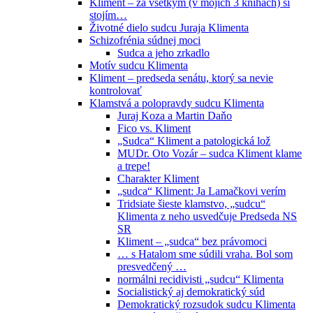
Kliment – za všetkým (v mojich 3 knihách) si
stojím…
Životné dielo sudcu Juraja Klimenta
Schizofrénia súdnej moci
Sudca a jeho zrkadlo
Motív sudcu Klimenta
Kliment – predseda senátu, ktorý sa nevie
kontrolovať
Klamstvá a polopravdy sudcu Klimenta
Juraj Koza a Martin Daňo
Fico vs. Kliment
„Sudca“ Kliment a patologická lož
MUDr. Oto Vozár – sudca Kliment klame
a trepe!
Charakter Kliment
„sudca“ Kliment: Ja Lamačkovi verím
Tridsiate šieste klamstvo, „sudcu“
Klimenta z neho usvedčuje Predseda NS
SR
Kliment – „sudca“ bez právomoci
… s Hatalom sme súdili vraha. Bol som
presvedčený …
normálni recidivisti „sudcu“ Klimenta
Socialistický aj demokratický súd
Demokratický rozsudok sudcu Klimenta