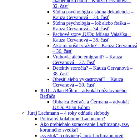
akademická pôda – Kauza Cervanová –
32. časť
Súdna psychológia a súdna dekadencia –
Kauza Cervanová – 33. časť
Súdna psychológia – lož alebo fraška –
Kauza Cervanová – 34. časť
Pachové stopy JUDr. Milana Valašíka –
Kauza Cervanová – 35. časť
Ako mi prišili vraždu? – Kauza Cervanová
– 36. časť
Vrahovia alebo emigranti? – Kauza
Cervanová – 37. časť
Detektív storočia? – Kauza Cervanová –
38. časť
Obesiť alebo vykastrovať? – Kauza
Cervanová – 39. časť
JUDr. Allan Bőhm – advokát obžalovaného
Beďača
Obhajca Beďača a Čermana – advokát
JUDr. Allan Bőhm
Juraj Lachmann – 4 roky odňatia slobody
Policajný kolaborant Lachmann?
Ako prebiehalo spracovanie Lachmanna, tzv.
korunného svedka?
„svedok“ a obvinený Juro Lachmann pred