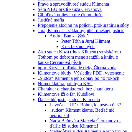
Právo a spravodlivosť sudcu Klimenta
Šéfa NBÚ brzdí kauza Cervanová
Cibuľová polievka pre čiernu dušu
Justičná mafia
Prepojenie zločinu na políciu, prokuratúru a súdy
Juraj Kliment – základný piliér dnešnej justície
Andrej Bán - .týždeň
Peter Tóth a Juraj Kliment
Krik bezmocných
Ako sudca Koza (dnes Kliment) so siskárom
Tóthom po dobrom mene zatúžili a knihu o
kauze Cervanová písali
npor. Koza – ohľadanie rieky Čierna voda
Klimentove bludy: Výsledky PDD, vytesnenie
„Sudca“ Kliment a jeho objav po 40 rokoch
Nomenklatúra politbyra KSČ
Charakter o charakteroch bez charakteru
Klimentove lži o Dr. Kubálovi
Ďalšie hlúposti „sudcu“ Klimenta
Levoča a JUDr. Böhm, klamstvo č. 37
„sudca“ Kliment klame, Beďač nič
nepripustil
Naďa Beňová a Marcela Čermanova –
ďalšie lži sudcu Klimenta!
Megadôkaz sudcu Klimenta a jeho trollov