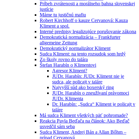
Príbeh zvrátenosti a morálneho bahna slovenskej
justície
Máme tu justičnú mafiu
Robert Kirchhoff o kauze Cervanová: Kauza
Kliment a spol.
Interné predpisy legalizujúce porušovanie zákona
Demokratická normalizácia – Frankfurter
allgemeine Zeitung
Demokratický normalizátor Kliment
Sudca Kliment: na tento rozsudok som hrdý
Zo školy rovno do talára
Štefan Harabín o Klimentovi
Agresor Kliment?
JUDr. Harabín: JUDr. Kliment nie je
sudca, ale policajt v taláre
Najvyšší súd ako boxerský ring
JUDr. Harabín o zneužívaní právomoci
JUDr. Klimenta
Dr. Harabín: „Sudca“ Kliment je policajt v
taláre
Má sudca Kliment všetkých päť pohromade?
Reakcia Pavla Beďača na článok: Ako Beďač
usvedčil sám seba
Sudca Kliment, Andrej Bán a Allan Bőhm –
prípad Cervanová