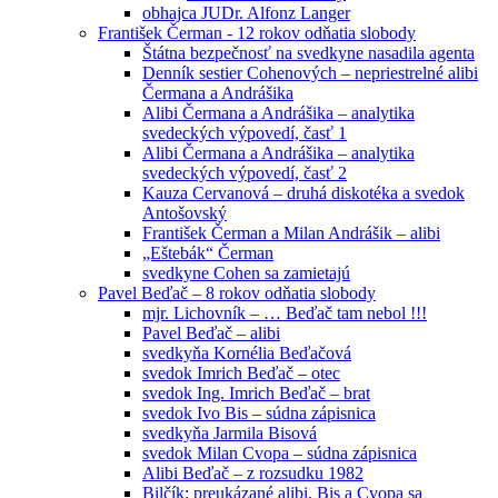
obhajca JUDr. Alfonz Langer
František Čerman - 12 rokov odňatia slobody
Štátna bezpečnosť na svedkyne nasadila agenta
Denník sestier Cohenových – nepriestrelné alibi
Čermana a Andrášika
Alibi Čermana a Andrášika – analytika
svedeckých výpovedí, časť 1
Alibi Čermana a Andrášika – analytika
svedeckých výpovedí, časť 2
Kauza Cervanová – druhá diskotéka a svedok
Antošovský
František Čerman a Milan Andrášik – alibi
„Eštebák“ Čerman
svedkyne Cohen sa zamietajú
Pavel Beďač – 8 rokov odňatia slobody
mjr. Lichovník – … Beďač tam nebol !!!
Pavel Beďač – alibi
svedkyňa Kornélia Beďačová
svedok Imrich Beďač – otec
svedok Ing. Imrich Beďač – brat
svedok Ivo Bis – súdna zápisnica
svedkyňa Jarmila Bisová
svedok Milan Cvopa – súdna zápisnica
Alibi Beďač – z rozsudku 1982
Bilčík: preukázané alibi, Bis a Cvopa sa