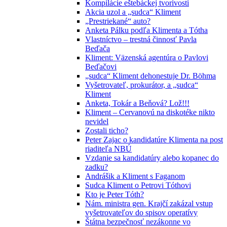
Kompilácie eštebáckej tvorivosti
Akcia uzol a „sudca“ Kliment
„Prestriekané“ auto?
Anketa Pálku podľa Klimenta a Tótha
Vlastníctvo – trestná činnosť Pavla
Beďača
Kliment: Väzenská agentúra o Pavlovi
Beďačovi
„sudca“ Kliment dehonestuje Dr. Böhma
Vyšetrovateľ, prokurátor, a „sudca“
Kliment
Anketa, Tokár a Beňová? Lož!!!
Kliment – Cervanovú na diskotéke nikto
nevidel
Zostali ticho?
Peter Zajac o kandidatúre Klimenta na post
riaditeľa NBÚ
Vzdanie sa kandidatúry alebo kopanec do
zadku?
Andrášik a Kliment s Faganom
Sudca Kliment o Petrovi Tóthovi
Kto je Peter Tóth?
Nám. ministra gen. Krajčí zakázal vstup
vyšetrovateľov do spisov operatívy
Štátna bezpečnosť nezákonne vo