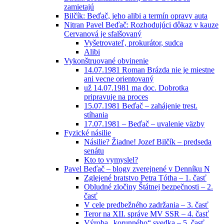
zamietajú
Bilčík: Beďač, jeho alibi a termín opravy auta
Nitran Pavel Beďač: Rozhodujúci dôkaz v kauze
Cervanová je sfalšovaný
Vyšetrovateľ, prokurátor, sudca
Alibi
Vykonštruované obvinenie
14.07.1981 Roman Brázda nie je miestne
ani vecne orientovaný
už 14.07.1981 ma doc. Dobrotka
pripravuje na proces
15.07.1981 Beďač – zahájenie trest.
stíhania
17.07.1981 – Beďač – uvalenie väzby
Fyzické násilie
Násilie? Žiadne! Jozef Bilčík – predseda
senátu
Kto to vymyslel?
Pavel Beďač – blogy zverejnené v Denníku N
Zglejené bratstvo Petra Tótha – 1. časť
Obludné zločiny Štátnej bezpečnosti – 2.
časť
V cele predbežného zadržania – 3. časť
Teror na XII. správe MV SSR – 4. časť
Výroba „korunného“ svedka – 5. časť