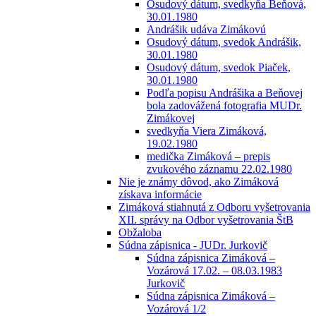
Osudový dátum, svedkyňa Beňová,
30.01.1980
Andrášik udáva Zimákovú
Osudový dátum, svedok Andrášik,
30.01.1980
Osudový dátum, svedok Piaček,
30.01.1980
Podľa popisu Andrášika a Beňovej
bola zadovážená fotografia MUDr.
Zimákovej
svedkyňa Viera Zimáková,
19.02.1980
medička Zimáková – prepis
zvukového záznamu 22.02.1980
Nie je známy dôvod, ako Zimáková
získava informácie
Zimáková stiahnutá z Odboru vyšetrovania
XII. správy na Odbor vyšetrovania ŠtB
Obžaloba
Súdna zápisnica - JUDr. Jurkovič
Súdna zápisnica Zimáková –
Vozárová 17.02. – 08.03.1983
Jurkovič
Súdna zápisnica Zimáková –
Vozárová 1/2