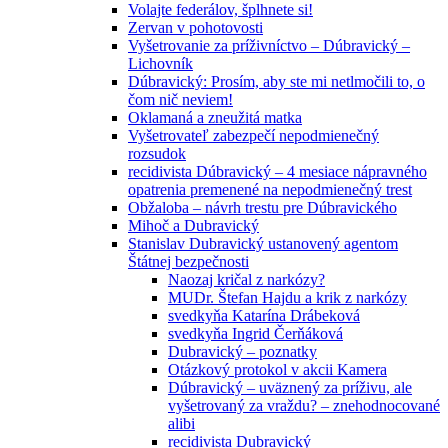
Volajte federálov, šplhnete si!
Zervan v pohotovosti
Vyšetrovanie za príživníctvo – Dúbravický –
Lichovník
Dúbravický: Prosím, aby ste mi netlmočili to, o
čom nič neviem!
Oklamaná a zneužitá matka
Vyšetrovateľ zabezpečí nepodmienečný
rozsudok
recidivista Dúbravický – 4 mesiace nápravného
opatrenia premenené na nepodmienečný trest
Obžaloba – návrh trestu pre Dúbravického
Mihoč a Dubravický
Stanislav Dubravický ustanovený agentom
Štátnej bezpečnosti
Naozaj kričal z narkózy?
MUDr. Štefan Hajdu a krik z narkózy
svedkyňa Katarína Drábeková
svedkyňa Ingrid Čerňáková
Dubravický – poznatky
Otázkový protokol v akcii Kamera
Dúbravický – uväznený za príživu, ale
vyšetrovaný za vraždu? – znehodnocované
alibi
recidivista Dubravický