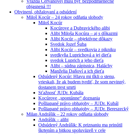
Vražda Cervanovej musí byť bezpodmienečne
objasnená !!!
Obvinení, obžalovaní a odsúdení
Miloš Kocúr – 24 rokov odňatia slobody
Miloš Kocúr
Kocúrove a Dubravického alibi
Alibi Miloša Kocúra – aj s dôkazmi
Alibi Kocúr – objektívne dôkazy
Svedok Jozef Šuba
Alibi Kocúr – svedkovia z pikniku
svedkyňa Luprichová a jej dieťa
svedok Luprich a jeho dieťa
Alibi – súdna zápisnica, Haláchy
Manželia Daňoví a ich dieťa
Odsúdený Kocúr: Hlavu mi tĺkli o stenu,
vrieskali, že ak budem tvrdiť, že som nevinný,
dostanem trest smrti
Sťažnosť JUDr. Kubála
Kocúrove „spontánne“ doznania
Pošliapané právo obhajoby – JUDr. Kubál
Pošliapané právo obhajoby – JUDr. Bereszecký
Milan Andrášik – 22 rokov odňatia slobody
Andrášik – alibi
Odsúdený Andrášik: K priznaniu ma prinútil
škrtením a bitkou spoluväzeň v cele