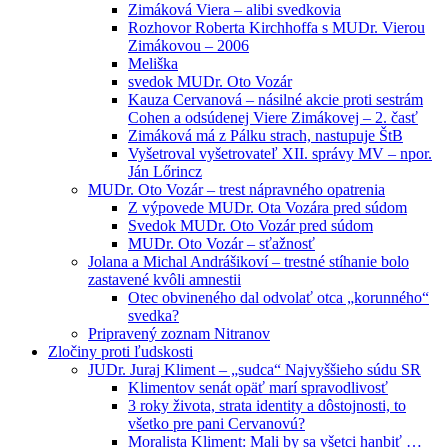
Zimáková Viera – alibi svedkovia
Rozhovor Roberta Kirchhoffa s MUDr. Vierou
Zimákovou – 2006
Meliška
svedok MUDr. Oto Vozár
Kauza Cervanová – násilné akcie proti sestrám
Cohen a odsúdenej Viere Zimákovej – 2. časť
Zimáková má z Pálku strach, nastupuje ŠtB
Vyšetroval vyšetrovateľ XII. správy MV – npor.
Ján Lőrincz
MUDr. Oto Vozár – trest nápravného opatrenia
Z výpovede MUDr. Ota Vozára pred súdom
Svedok MUDr. Oto Vozár pred súdom
MUDr. Oto Vozár – sťažnosť
Jolana a Michal Andrášikoví – trestné stíhanie bolo
zastavené kvôli amnestii
Otec obvineného dal odvolať otca „korunného“
svedka?
Pripravený zoznam Nitranov
Zločiny proti ľudskosti
JUDr. Juraj Kliment – „sudca“ Najvyššieho súdu SR
Klimentov senát opäť marí spravodlivosť
3 roky života, strata identity a dôstojnosti, to
všetko pre pani Cervanovú?
Moralista Kliment: Mali by sa všetci hanbiť …