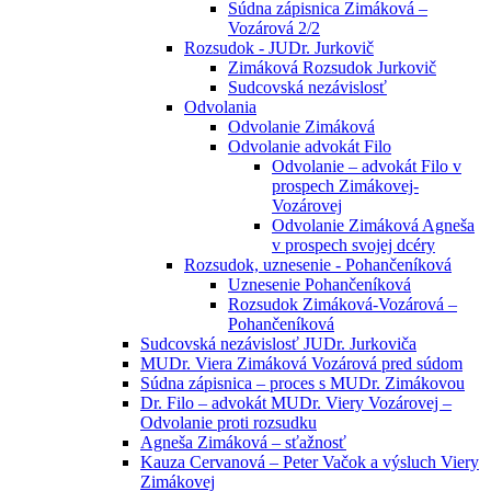
Súdna zápisnica Zimáková –
Vozárová 2/2
Rozsudok - JUDr. Jurkovič
Zimáková Rozsudok Jurkovič
Sudcovská nezávislosť
Odvolania
Odvolanie Zimáková
Odvolanie advokát Filo
Odvolanie – advokát Filo v
prospech Zimákovej-
Vozárovej
Odvolanie Zimáková Agneša
v prospech svojej dcéry
Rozsudok, uznesenie - Pohančeníková
Uznesenie Pohančeníková
Rozsudok Zimáková-Vozárová –
Pohančeníková
Sudcovská nezávislosť JUDr. Jurkoviča
MUDr. Viera Zimáková Vozárová pred súdom
Súdna zápisnica – proces s MUDr. Zimákovou
Dr. Filo – advokát MUDr. Viery Vozárovej –
Odvolanie proti rozsudku
Agneša Zimáková – sťažnosť
Kauza Cervanová – Peter Vačok a výsluch Viery
Zimákovej