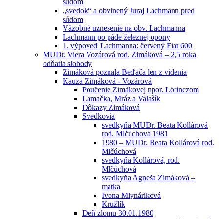
súdom
„svedok“ a obvinený Juraj Lachmann pred
súdom
Väzobné uznesenie na obv. Lachmanna
Lachmann po páde železnej opony
1. výpoveď Lachmanna: červený Fiat 600
MUDr. Viera Vozárová rod. Zimáková – 2,5 roka
odňatia slobody
Zimáková poznala Beďača len z videnia
Kauza Zimáková - Vozárová
Poučenie Zimákovej npor. Lörinczom
Lamačka, Mráz a Valašík
Dôkazy Zimáková
Svedkovia
svedkyňa MUDr. Beata Kollárová
rod. Mlčúchová 1981
1980 – MUDr. Beata Kollárová rod.
Mlčúchová
svedkyňa Kollárová, rod.
Mlčúchová
svedkyňa Agneša Zimáková –
matka
Ivona Mlynáriková
Kružlík
Deň zlomu 30.01.1980