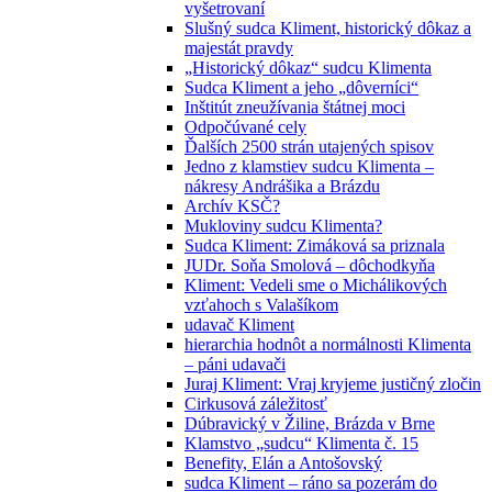
vyšetrovaní
Slušný sudca Kliment, historický dôkaz a
majestát pravdy
„Historický dôkaz“ sudcu Klimenta
Sudca Kliment a jeho „dôverníci“
Inštitút zneužívania štátnej moci
Odpočúvané cely
Ďalších 2500 strán utajených spisov
Jedno z klamstiev sudcu Klimenta –
nákresy Andrášika a Brázdu
Archív KSČ?
Mukloviny sudcu Klimenta?
Sudca Kliment: Zimáková sa priznala
JUDr. Soňa Smolová – dôchodkyňa
Kliment: Vedeli sme o Michálikových
vzťahoch s Valašíkom
udavač Kliment
hierarchia hodnôt a normálnosti Klimenta
– páni udavači
Juraj Kliment: Vraj kryjeme justičný zločin
Cirkusová záležitosť
Dúbravický v Žiline, Brázda v Brne
Klamstvo „sudcu“ Klimenta č. 15
Benefity, Elán a Antošovský
sudca Kliment – ráno sa pozerám do