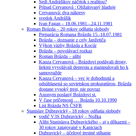
Sedí Andrášikov náčrtok s realitou?
Prípad Cervanová : Obžalovaný hladuje
Cervanová: dva nákresy
svedok Andrášik
Ivan Fagan – 18.06.1981.-.24.11.1981
Roman Brázda – 20 rokov odňatia slobody
Preparácia Romana Brázdu 15.-18.07.1981
Brázda – doznanie z cely Janžetiča
Výkon väzby Brázda a Kocúr
Brázda – povolávací rozkaz
Roman Brázda – alibi
Kauza Cervanová – Brázdovi podávali drogy,
liekmi vyvolávali depresiu a manipulovali ho k
samovražde
Kauza Cervanová – vec je dohodnutá a
odsúhlasená so sovietskou prokuratúrou, Brázda
dostane vysoký trest, nie povraz
Anonym poslaný Brázdovi st.
V čase príčetnosti … Brázda 10.10.1990
List Brázda NS ČSFR
Stanislav Dúbravický - 18 rokov odňatia slobody
vodič V3S Dubravický – Nožka
Alibi Stanislava Dubravického – aj s dôkazmi –
30 rokov zatajované v Kaniciach
Dubravický – účelové trestné stíhanie