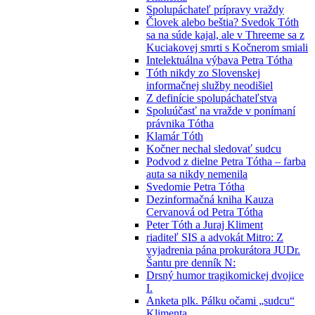
Spolupáchateľ prípravy vraždy
Človek alebo beštia? Svedok Tóth
sa na súde kajal, ale v Threeme sa z
Kuciakovej smrti s Kočnerom smiali
Intelektuálna výbava Petra Tótha
Tóth nikdy zo Slovenskej
informačnej služby neodišiel
Z definície spolupáchateľstva
Spoluúčasť na vražde v ponímaní
právnika Tótha
Klamár Tóth
Kočner nechal sledovať sudcu
Podvod z dielne Petra Tótha – farba
auta sa nikdy nemenila
Svedomie Petra Tótha
Dezinformačná kniha Kauza
Cervanová od Petra Tótha
Peter Tóth a Juraj Kliment
riaditeľ SIS a advokát Mitro: Z
vyjadrenia pána prokurátora JUDr.
Šantu pre denník N:
Drsný humor tragikomickej dvojice
I.
Anketa plk. Pálku očami „sudcu“
Klimenta