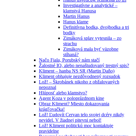
Investigatívne a analytické –
klamstvá Hanusa
Martin Hanus
Hanus klame
Definitívna bodka, dvojbodka a tri
bodky
Zimáková splav vytesnila – zo
strachu
Zimáková mala byť väzobne
stíhaná?
Načo Fiala, Porubský nám stačí
Žalostné IQ, alebo nenaštudovaný trestný spis?
Kliment – hanba NS SR (Martin Daňo)
Kliment obhajuje nezdôvodnený rozsudok
Lož! – Škrobánek nikoho z obžalovaných
nepoznal
Hlúposť alebo klamstvo?
Agent Koza v poloprázdnom kine
Obraz Kliment? Miesto dokazovania
krágľovačka!
Lož! Ľudovít Cervan telo svojej dcéry nikdy
nevidel. V žiadnej pitevni nebol!
Lož! Kliment politickú moc kontaktuje
pravidelne