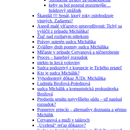
keby sa bol pozeral pozornejšie…
hrádzový strážnik
Škandál !!! Senát, ktorý roky oslobodzuje
vinných. Zadarmo?
Aspoň malé víťazstvo spravodlivosti: Tichý sa
vylúčil z prípadu Michálika!
Žiaľ nad rozliatym mliekom
Právny suterén sudcu Michálika
Zvláštny druh pomsty sudcu Michálika
Mlčanie v prípade Cervanová a ničnerobenie
Proces – hanebný rozsudok
niekto tu kecá voloviny
Sudca podozrivý z korupcie je Tichého priateľ
Kto je sudca Michálik?
Vyhodnotený dôkaz JUDr. Michálika
Ludmila Brožová-Polednová
sudca Michálik a komunistická prokurátorka
Brožová
Predseda senátu najvyššieho súdu – už napísal
rozsudok?
Popperov princíp – alternatívy doznania a génius
Michálik
Cervanová a muži v talároch
„Ucelená“ reťaz dôkazov?