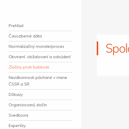
kauzacervanova.sk
Najdlhšie trvajúci, dodnes nevyjasnený
Navigation
súdny proces v dejnách slovenskej justície
Skip to content
Prehľad
Časozberné dáta
Spol
Normalizačný monsterproces
Obvinení, obžalovaní a odsúdení
Zločiny proti ľudskosti
Nezákonnosti páchané v mene
ČSSR a SR
Dôkazy
Organizovaný zločin
Svedkovia
Expertízy