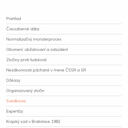
kauzacervanova.sk
Najdlhšie trvajúci, dodnes nevyjasnený súdny proces v dejnách slovenskej
Navigation
justície
Skip to content
Prehľad
Časozberné dáta
Normalizačný monsterproces
Obvinení, obžalovaní a odsúdení
Zločiny proti ľudskosti
Nezákonnosti páchané v mene ČSSR a SR
Dôkazy
Organizovaný zločin
Svedkovia
Expertízy
Krajský súd v Bratislave 1982