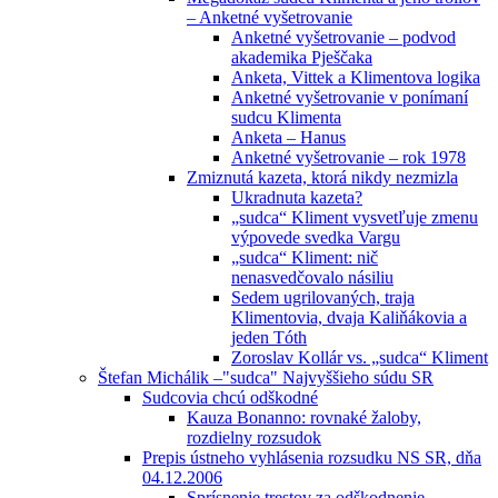
– Anketné vyšetrovanie
Anketné vyšetrovanie – podvod
akademika Pješčaka
Anketa, Vittek a Klimentova logika
Anketné vyšetrovanie v ponímaní
sudcu Klimenta
Anketa – Hanus
Anketné vyšetrovanie – rok 1978
Zmiznutá kazeta, ktorá nikdy nezmizla
Ukradnuta kazeta?
„sudca“ Kliment vysvetľuje zmenu
výpovede svedka Vargu
„sudca“ Kliment: nič
nenasvedčovalo násiliu
Sedem ugrilovaných, traja
Klimentovia, dvaja Kaliňákovia a
jeden Tóth
Zoroslav Kollár vs. „sudca“ Kliment
Štefan Michálik –"sudca" Najvyššieho súdu SR
Sudcovia chcú odškodné
Kauza Bonanno: rovnaké žaloby,
rozdielny rozsudok
Prepis ústneho vyhlásenia rozsudku NS SR, dňa
04.12.2006
Sprísnenie trestov za odškodnenie