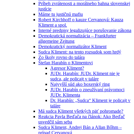
Príbeh zvrátenosti a morálneho bahna slovenskej
justície
Máme tu justičnú mafiu
Robert Kirchhoff o kauze Cervanová: Kauza
Kliment a spol.
Interné predpisy legalizujúce porušovanie zákona
Demokratická normalizácia – Frankfurter
allgemeine Zeitung
Demokratický normalizátor Kliment
Sudca Kliment: na tento rozsudok som hrdý
Zo školy rovno do talára
Štefan Harabín o Klimentovi
Agresor Kliment?
JUDr. Harabín: JUDr. Kliment nie je
sudca, ale policajt v taláre
Najvyšší súd ako boxerský ring
JUDr. Harabín o zneužívaní právomoci
JUDr. Klimenta
Dr. Harabín: „Sudca“ Kliment je policajt v
taláre
Má sudca Kliment všetkých päť pohromade?
Reakcia Pavla Beďača na článok: Ako Beďač
usvedčil sám seba
Sudca Kliment, Andrej Bán a Allan Bőhm –
prípad Cervanová