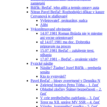
zamietajú
Bilčík: Beďač, jeho alibi a termín opravy auta
Nitran Pavel Beďač: Rozhodujúci dôkaz v kauze
Cervanová je sfalšovaný
Vyšetrovateľ, prokurátor, sudca
Alibi
Vykonštruované obvinenie
14.07.1981 Roman Brázda nie je miestne
ani vecne orientovaný
už 14.07.1981 ma doc. Dobrotka
pripravuje na proces
15.07.1981 Beďač – zahájenie trest.
stíhania
17.07.1981 – Beďač – uvalenie väzby
Fyzické násilie
Násilie? Žiadne! Jozef Bilčík – predseda
senátu
Kto to vymyslel?
Pavel Beďač – blogy zverejnené v Denníku N
Zglejené bratstvo Petra Tótha – 1. časť
Obludné zločiny Štátnej bezpečnosti – 2.
časť
V cele predbežného zadržania – 3. časť
Teror na XII. správe MV SSR – 4. časť
Výroba „korunného“ svedka – 5. časť