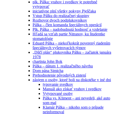
plk. Pálka: vrahov i svedkov je potrebné
vytypovať
iniciatívne plní všetky pokyny Pješčaka
Vstup Pálku do realizačnej skupiny
Rozhovor dvoch podplukovníkov
Pálka – člen komanda špeciálnych operácií
Plk. Pálka – nadobudnutá hodnosť a vzdelanie
Hľadá sa vzťah partie Nitranov, ku študentke
stomatológie
Eduard Pálka – niekoľkokrát poverený riadením
špeciálnych vyšetrovacích týmov
„Dílčí plán“ plukovníka Pálku – začiatok januára
1978
chartista John Bok
Pálka – dátum 1. realizačného návrhu
Dom pána Simicha
Prehodnotenie pôvodných zistení
záujem o osoby, ktoré boli na diskotéke v iné dni
typovanie svedkov
Manuál ako získať vrahov i svedkov
Vytypované osoby
Pálka vs. Kliment – ani nevedeli, aké auto
som mal
Klamár Pálka – nikoho som o prípade
neinformoval