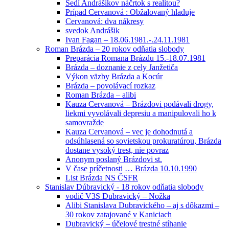
Sedí Andrášikov náčrtok s realitou?
Prípad Cervanová : Obžalovaný hladuje
Cervanová: dva nákresy
svedok Andrášik
Ivan Fagan – 18.06.1981.-.24.11.1981
Roman Brázda – 20 rokov odňatia slobody
Preparácia Romana Brázdu 15.-18.07.1981
Brázda – doznanie z cely Janžetiča
Výkon väzby Brázda a Kocúr
Brázda – povolávací rozkaz
Roman Brázda – alibi
Kauza Cervanová – Brázdovi podávali drogy,
liekmi vyvolávali depresiu a manipulovali ho k
samovražde
Kauza Cervanová – vec je dohodnutá a
odsúhlasená so sovietskou prokuratúrou, Brázda
dostane vysoký trest, nie povraz
Anonym poslaný Brázdovi st.
V čase príčetnosti … Brázda 10.10.1990
List Brázda NS ČSFR
Stanislav Dúbravický - 18 rokov odňatia slobody
vodič V3S Dubravický – Nožka
Alibi Stanislava Dubravického – aj s dôkazmi –
30 rokov zatajované v Kaniciach
Dubravický – účelové trestné stíhanie