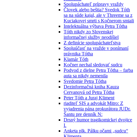
Spolupáchateľ prípravy vraždy
Človek alebo beštia? Svedok Tóth
sa na súde kajal, ale v Threeme sa z
Kuciakovej smrti s Kočnerom smiali
Intelektuálna výbava Petra Tótha
Tóth nikdy zo Slovenskej
informačnej služby neodišiel
Z definície spolupáchateľstva
Spoluúčasť na vražde v ponímaní
právnika Tótha
Klamár Tóth
Kočner nechal sledovať sudcu
Podvod z dielne Petra Tótha – farba
auta sa nikdy nemenila
Svedomie Petra Tótha
Dezinformačná kniha Kauza
Cervanová od Petra Tótha
Peter Tóth a Juraj Kliment
riaditeľ SIS a advokát Mitro: Z
vyjadrenia pána prokurátora JUDr.
Šantu pre denník N:
Drsný humor tragikomickej dvojice
I.
Anketa plk. Pálku očami „sudcu“
Klimenta