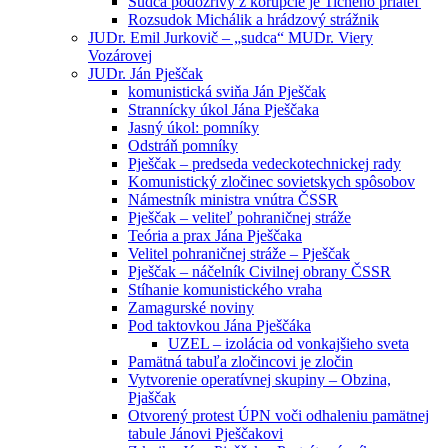
Sudca podozrivý z korupcie je Tichého priateľ
Rozsudok Michálik a hrádzový strážnik
JUDr. Emil Jurkovič – „sudca“ MUDr. Viery
Vozárovej
JUDr. Ján Pješčak
komunistická sviňa Ján Pješčak
Strannícky úkol Jána Pješčaka
Jasný úkol: pomníky
Odstráň pomníky
Pješčak – predseda vedeckotechnickej rady
Komunistický zločinec sovietskych spôsobov
Námestník ministra vnútra ČSSR
Pješčak – veliteľ pohraničnej stráže
Teória a prax Jána Pješčaka
Velitel pohraničnej stráže – Pješčak
Pješčak – náčelník Civilnej obrany ČSSR
Stíhanie komunistického vraha
Zamagurské noviny
Pod taktovkou Jána Pješčáka
UZEL – izolácia od vonkajšieho sveta
Pamätná tabuľa zločincovi je zločin
Vytvorenie operatívnej skupiny – Obzina,
Pjaščak
Otvorený protest ÚPN voči odhaleniu pamätnej
tabule Jánovi Pješčakovi