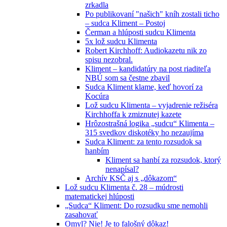
zrkadla
Po publikovaní "našich" kníh zostali ticho
– sudca Kliment – Postoj
Čerman a hlúposti sudcu Klimenta
5x lož sudcu Klimenta
Robert Kirchhoff: Audiokazetu nik zo
spisu nezobral.
Kliment – kandidatúry na post riaditeľa
NBÚ som sa čestne zbavil
Sudca Kliment klame, keď hovorí za
Kocúra
Lož sudcu Klimenta – vyjadrenie režiséra
Kirchhoffa k zmiznutej kazete
Hrôzostrašná logika „sudcu“ Klimenta –
315 svedkov diskotéky ho nezaujíma
Sudca Kliment: za tento rozsudok sa
hanbím
Kliment sa hanbí za rozsudok, ktorý
nenapísal?
Archív KSČ aj s „dôkazom“
Lož sudcu Klimenta č. 28 – múdrosti
matematickej hlúposti
„Sudca“ Kliment: Do rozsudku sme nemohli
zasahovať
Omyl? Nie! Je to falošný dôkaz!