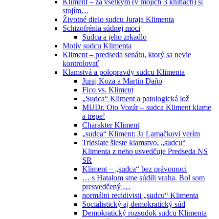
Kliment – za všetkým (v mojich 3 knihách) si
stojím…
Životné dielo sudcu Juraja Klimenta
Schizofrénia súdnej moci
Sudca a jeho zrkadlo
Motív sudcu Klimenta
Kliment – predseda senátu, ktorý sa nevie
kontrolovať
Klamstvá a polopravdy sudcu Klimenta
Juraj Koza a Martin Daňo
Fico vs. Kliment
„Sudca“ Kliment a patologická lož
MUDr. Oto Vozár – sudca Kliment klame
a trepe!
Charakter Kliment
„sudca“ Kliment: Ja Lamačkovi verím
Tridsiate šieste klamstvo, „sudcu“
Klimenta z neho usvedčuje Predseda NS
SR
Kliment – „sudca“ bez právomoci
… s Hatalom sme súdili vraha. Bol som
presvedčený …
normálni recidivisti „sudcu“ Klimenta
Socialistický aj demokratický súd
Demokratický rozsudok sudcu Klimenta