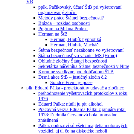
VB
pplk. Pačikovský, účasť ŠtB pri vyšetrovaní,
organizovaný zločin
Metódy práce Štátnej bezpečnosti?
Brázda – rozklad osobnosti
Pogrom na Milana Proksu
Herman na ŠtB
Herman, Hlubík hypnotiká
Herman, Hlubík, Macháč
Štátna bezpečnosť nezákonne vo vyšetrovaní
Śtátna bezpečnosť vo väznici MS (Hrmo)
Obludné zločiny Štátnej bezpečnosti
Sekretárka náčelníka Štátnej bezpečnosti v Nitre
Korunné svedkyne pod dohľadom ŠTB
Drsná akce StB – justičný zločin č.2
Soudce Fremr je prase
plk. Eduard Pálka - protektorátny udavač a zločinec
prehodnotenie vyšetrovacích protokolov z roku
1976
Eduard Pálka: nútili ju piť alkohol
Pracovná verzia Eduarda Pálku z januára roku
1978: Ľudmila Cervanová bola hromadne
znásilnená
Pálka: podozriví sú všetci majitelia motorových
vozidiel, aj tí, čo na diskotéke neboli