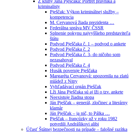
Z knihy Jána Pješčaka: Portrét právníka a
kriminalisty
Pješčak: Výkon kriminálnej služby –
kompetencia
M. Cervanová žiada prezidenta …
Federálna správa MV ČSSR
Splnenie pokynu najvyššieho predstaviteľa
štátu
Podvod Pješčaka č. 1 – podvod o ankete
Podvod Pješčaka č. 2
Podvod Pješčaka č. 3- do ničoho som
nezasahoval
Podvod Pješčaka č. 4
Husák poveruje Pješčaka
Margaréta Cervanová: upozornila na zlatú
mládež z Nitry
Vyhľadávací orgán Pješčak
Lži Jána Pješčaka sú aj lži o tzv. ankete
Neexistuje žiadna stopa
Ján Pješčak – generál, zločinec a literárny
klamár
Ján Pješčak – ja nič, to Pálka …
Pješčak – francúzky už v roku 1982
potvrdili Andrášikovi alibi
Účasť Štátnej bezpečnosti na prípade – falošné razítka