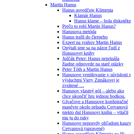
Martin Hanus
Hanus usvedčuje Klimenta
Klamár Hanus
Hanus klame – bola diskotéke
Prečo to robí Martin Hanus?
Hanusova metóda
Hanus trafil do čierneho
Expert na vrahov Martin Hanus
Opýtali sme sa na názor ľudí z
Hanusovej knihy
Juščák Peter: Hanus neprináša
žiadne odpovede na staré otázky
Peter Tóth a Martin Hanus
Hanusove ventilovanie v súvislosti s
výsluchmi Viery Zimákovej je
zvrátené …
Hanusov vlastný gól – alebo ako
chce ukončiť hru jednou bodkou.
Glvačove a Hanusove konšpiračné
manévre okolo prípadu Cervanová
niekto dal Hanusovi knihu – vtlačil
mu ju do ruky
Hanusove nepravdy ohľadom kauzy
Cervanová (upravené)
Hanus usvedčuje Klimenta zo lži