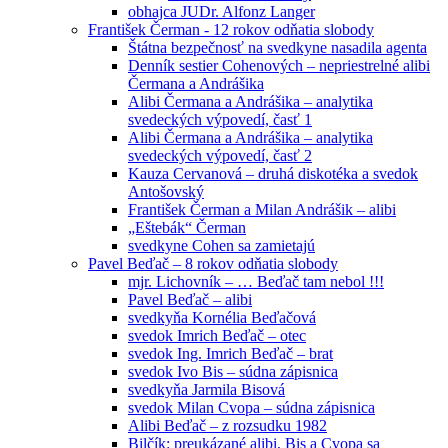
obhajca JUDr. Alfonz Langer
František Čerman - 12 rokov odňatia slobody
Štátna bezpečnosť na svedkyne nasadila agenta
Denník sestier Cohenových – nepriestrelné alibi
Čermana a Andrášika
Alibi Čermana a Andrášika – analytika
svedeckých výpovedí, časť 1
Alibi Čermana a Andrášika – analytika
svedeckých výpovedí, časť 2
Kauza Cervanová – druhá diskotéka a svedok
Antošovský
František Čerman a Milan Andrášik – alibi
„Eštebák“ Čerman
svedkyne Cohen sa zamietajú
Pavel Beďač – 8 rokov odňatia slobody
mjr. Lichovník – … Beďač tam nebol !!!
Pavel Beďač – alibi
svedkyňa Kornélia Beďačová
svedok Imrich Beďač – otec
svedok Ing. Imrich Beďač – brat
svedok Ivo Bis – súdna zápisnica
svedkyňa Jarmila Bisová
svedok Milan Cvopa – súdna zápisnica
Alibi Beďač – z rozsudku 1982
Bilčík: preukázané alibi, Bis a Cvopa sa