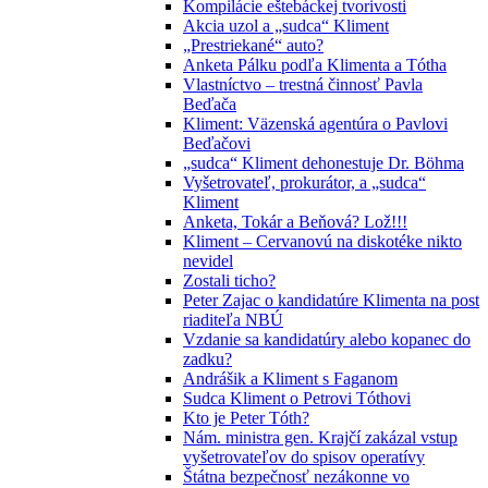
Kompilácie eštebáckej tvorivosti
Akcia uzol a „sudca“ Kliment
„Prestriekané“ auto?
Anketa Pálku podľa Klimenta a Tótha
Vlastníctvo – trestná činnosť Pavla
Beďača
Kliment: Väzenská agentúra o Pavlovi
Beďačovi
„sudca“ Kliment dehonestuje Dr. Böhma
Vyšetrovateľ, prokurátor, a „sudca“
Kliment
Anketa, Tokár a Beňová? Lož!!!
Kliment – Cervanovú na diskotéke nikto
nevidel
Zostali ticho?
Peter Zajac o kandidatúre Klimenta na post
riaditeľa NBÚ
Vzdanie sa kandidatúry alebo kopanec do
zadku?
Andrášik a Kliment s Faganom
Sudca Kliment o Petrovi Tóthovi
Kto je Peter Tóth?
Nám. ministra gen. Krajčí zakázal vstup
vyšetrovateľov do spisov operatívy
Štátna bezpečnosť nezákonne vo