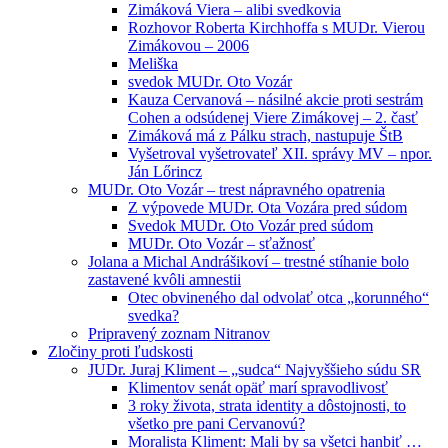
Zimáková Viera – alibi svedkovia
Rozhovor Roberta Kirchhoffa s MUDr. Vierou
Zimákovou – 2006
Meliška
svedok MUDr. Oto Vozár
Kauza Cervanová – násilné akcie proti sestrám
Cohen a odsúdenej Viere Zimákovej – 2. časť
Zimáková má z Pálku strach, nastupuje ŠtB
Vyšetroval vyšetrovateľ XII. správy MV – npor.
Ján Lőrincz
MUDr. Oto Vozár – trest nápravného opatrenia
Z výpovede MUDr. Ota Vozára pred súdom
Svedok MUDr. Oto Vozár pred súdom
MUDr. Oto Vozár – sťažnosť
Jolana a Michal Andrášikoví – trestné stíhanie bolo
zastavené kvôli amnestii
Otec obvineného dal odvolať otca „korunného“
svedka?
Pripravený zoznam Nitranov
Zločiny proti ľudskosti
JUDr. Juraj Kliment – „sudca“ Najvyššieho súdu SR
Klimentov senát opäť marí spravodlivosť
3 roky života, strata identity a dôstojnosti, to
všetko pre pani Cervanovú?
Moralista Kliment: Mali by sa všetci hanbiť …