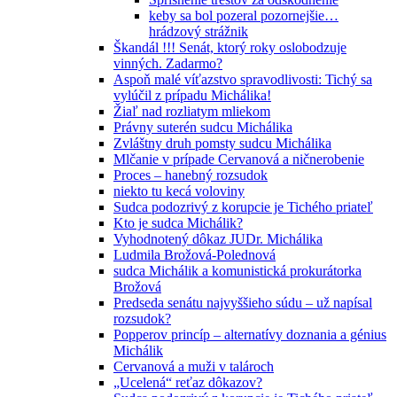
keby sa bol pozeral pozornejšie…
hrádzový strážnik
Škandál !!! Senát, ktorý roky oslobodzuje
vinných. Zadarmo?
Aspoň malé víťazstvo spravodlivosti: Tichý sa
vylúčil z prípadu Michálika!
Žiaľ nad rozliatym mliekom
Právny suterén sudcu Michálika
Zvláštny druh pomsty sudcu Michálika
Mlčanie v prípade Cervanová a ničnerobenie
Proces – hanebný rozsudok
niekto tu kecá voloviny
Sudca podozrivý z korupcie je Tichého priateľ
Kto je sudca Michálik?
Vyhodnotený dôkaz JUDr. Michálika
Ludmila Brožová-Polednová
sudca Michálik a komunistická prokurátorka
Brožová
Predseda senátu najvyššieho súdu – už napísal
rozsudok?
Popperov princíp – alternatívy doznania a génius
Michálik
Cervanová a muži v talároch
„Ucelená“ reťaz dôkazov?