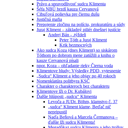
Právo a spravodlivosť sudcu Klimenta
Šéfa NBÚ brzdí kauza Cervanová
Cibuľová polievka pre čiernu dušu
Justičná mafia
Prepojenie zločinu na políciu, prokuratúru a súdy
Juraj Kliment – základný piliér dnešnej justície
Andrej Bán - .týždeň
Peter Tóth a Juraj Kliment
Krik bezmocných
Ako sudca Koza (dnes Kliment) so siskárom
Tóthom po dobrom mene zatúžili a knihu o
kauze Cervanová písali
npor. Koza – ohľadanie rieky Čierna voda
Klimentove bludy: Výsledky PDD, vytesnenie
„Sudca“ Kliment a jeho objav po 40 rokoch
Nomenklatúra politbyra KSČ
Charakter o charakteroch bez charakteru
Klimentove lži o Dr. Kubálovi
Ďalšie hlúposti „sudcu“ Klimenta
Levoča a JUDr. Böhm, klamstvo č. 37
„sudca“ Kliment klame, Beďač nič
nepripustil
Naďa Beňová a Marcela Čermanova –
ďalšie lži sudcu Klimenta!
Megadôkaz sudcu Klimenta a jeho trollov