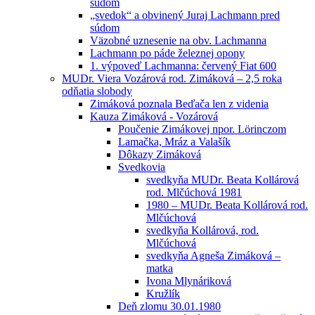
súdom
„svedok“ a obvinený Juraj Lachmann pred
súdom
Väzobné uznesenie na obv. Lachmanna
Lachmann po páde železnej opony
1. výpoveď Lachmanna: červený Fiat 600
MUDr. Viera Vozárová rod. Zimáková – 2,5 roka
odňatia slobody
Zimáková poznala Beďača len z videnia
Kauza Zimáková - Vozárová
Poučenie Zimákovej npor. Lörinczom
Lamačka, Mráz a Valašík
Dôkazy Zimáková
Svedkovia
svedkyňa MUDr. Beata Kollárová
rod. Mlčúchová 1981
1980 – MUDr. Beata Kollárová rod.
Mlčúchová
svedkyňa Kollárová, rod.
Mlčúchová
svedkyňa Agneša Zimáková –
matka
Ivona Mlynáriková
Kružlík
Deň zlomu 30.01.1980