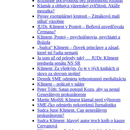
Rozumné pochybnosti bez prítomnosti rozumu
Klamár a obhajca väzenskej zvlčilosti. Akáže
mozaika?
Prejav exemplárnej krutosti – Zimákovú mali
stíhať väzobne
JUDr. Kliment v Postoji – Beňová usvedčovala
Čermana?
Kliment, Postoj – psychológovia, psychiatri a
Brázda
„Sudca“ Kliment – človek princípov a zásad,
ktoré iní ľudia nemajú
Ja som už od prírody taký … JUDr. Kliment
predseda senátu NS SR
Kliment: Za všetkým, čo je v tých knihách si
slovo za slovom stojím!
Denník SME odmieta jednostrannú medializáciu
Kliment – policajt v taláre
Peter Tóth: Satan potopil Kozu, aby sa nestal
Generálnym prokurátorom
Martin Mojžiš: Kliment klamal pred výborom
SME-čko odmietlo nekorektnú žurnalistiku
Sudca Juraj Kliment. Cap generálnym
prokurátorom?
Sudca Kliment, hlavný autor troch kníh o kauze
Cervanová