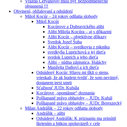
Vražda Cervanovej musí byť bezpodmienečne
objasnená !!!
Obvinení, obžalovaní a odsúdení
Miloš Kocúr – 24 rokov odňatia slobody
Miloš Kocúr
Kocúrove a Dubravického alibi
Alibi Miloša Kocúra – aj s dôkazmi
Alibi Kocúr – objektívne dôkazy
Svedok Jozef Šuba
Alibi Kocúr – svedkovia z pikniku
svedkyňa Luprichová a jej dieťa
svedok Luprich a jeho dieťa
Alibi – súdna zápisnica, Haláchy
Manželia Daňoví a ich dieťa
Odsúdený Kocúr: Hlavu mi tĺkli o stenu,
vrieskali, že ak budem tvrdiť, že som nevinný,
dostanem trest smrti
Sťažnosť JUDr. Kubála
Kocúrove „spontánne“ doznania
Pošliapané právo obhajoby – JUDr. Kubál
Pošliapané právo obhajoby – JUDr. Bereszecký
Milan Andrášik – 22 rokov odňatia slobody
Andrášik – alibi
Odsúdený Andrášik: K priznaniu ma prinútil
škrtením a bitkou spoluväzeň v cele