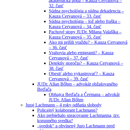
akademická pôda – Kauza Cervanová –
32. časť
Súdna psychológia a súdna dekadencia –
Kauza Cervanová – 33. časť
Súdna psychológia – lož alebo fraška –
Kauza Cervanová – 34. časť
Pachové stopy JUDr. Milana Valašíka –
Kauza Cervanová – 35. časť
Ako mi prišili vraždu? – Kauza Cervanová
– 36. časť
Vrahovia alebo emigranti? – Kauza
Cervanová – 37. časť
Detektív storočia? – Kauza Cervanová –
38. časť
Obesiť alebo vykastrovať? – Kauza
Cervanová – 39. časť
JUDr. Allan Bőhm – advokát obžalovaného
Beďača
Obhajca Beďača a Čermana – advokát
JUDr. Allan Bőhm
Juraj Lachmann – 4 roky odňatia slobody
Policajný kolaborant Lachmann?
Ako prebiehalo spracovanie Lachmanna, tzv.
korunného svedka?
„svedok“ a obvinený Juro Lachmann pred