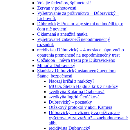
Volajte federálov, šplhnete si!
Zervan v pohotovosti
Vyšetrovanie za príživníctvo – Dúbravický –
Lichovník
Dúbravický: Prosím, aby ste mi netlmočili to, o
čom nič neviem!
Oklamaná a zneužitá matka
Vyšetrovateľ zabezpečí nepodmienečný
rozsudok
recidivista Dúbravický – 4 mesiace nápravného
opatrenia premenené na nepodmienečný trest
Obžaloba – návrh trestu pre Dúbravického
Mihoč a Dubravický
Stanislav Dubravický ustanovený agentom
Štátnej bezpečnosti
Naozaj kričal z narkózy?
MUDr. Štefan Hajdu a krik z narkózy
svedkyňa Katarína Drábeková
svedkyňa Ingrid Čerňáková
Dubravický – poznatky
Otázkový protokol v akcii Kamera
Dúbravický – uväznený za príživu, ale
vyšetrovaný za vraždu? – znehodnocované
alibi
recidivista Dubravický