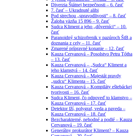
Diverzia Štátnej bezpečnosti – 6. časť
7. časť – Ukradnuté alibi
Pod strechou „spravodlivosti“ – 8. časť
Žaloba väzňa 15 896 – 9. časť
Sudca Kliment a jeho „dôverníci“ – 10.
časť
Paranoidný schizofrenik v pazúroch ŠtB a
doznania z cely – 11. časť
Zmarené prípravné konanie – 12. časť
Kauza Cervanová – Posolstvo Petra Tótha
– 13. časť
Kauza Cervanová – „Sudca“ Kliment a
jeho klamstvá – 14. časť
Kauza Cervanová – Majestát pravdy
„sudcu“ Klimenta – 15. časť
Kauza Cervanová – Kompiláty eštebáckej
tvorivosti – 16. časť
Sudca Kliment, čo odpoveď to klamstvo –
Kauza Cervanová – 17. časť
Detektor lží, polygraf, veda a paveda –
Kauza Cervanová – 18. časť
Bezcharakterné, nehodné a podlé – Kauza
Cervanová – 19. časť
Generálny prokurátor Kliment? – Kauza
Cervanová – 20. časť