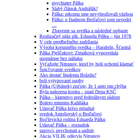
psychiater Pálka
Slabý článok Andrášik?
Pálka: nikomu sme nevyhrožovali väzbou
Pálka: o žiadnom Beďačovi som nevedel
…
Zbavenie sa svedka a následné opíjanie
Realizačný plán plk. Eduarda Pálku – jún 1978
V cele predbežného zadržania
Výroba korunného svedka – Harabrín, Šťastná
Pálka Pješčakovi: Zimáková vypovedala
spontánne bez nátlaku
Vyťažujte Nitranov, ktorí by boli ochotní klamať
Špicľovanie svedkov
Ako dostať študenta Brázdu?
boli vytypované osoby
Pálka (Urbánek) zisťuje, že 1 auto mu chýba
Byla nalezena kostra – snad člena KSČ
Pálka – klamstvo pred federálnym súdom
Bolero ministra Kaliňáka
Udavač Pálka krivo prisahal
svedok Antošovský o Beďačovi
Boľševická rodina Eduarda Pálku
Udavač Pálka – rozsudok
surovci, psychopati a sadisti
Akcia VILIK odkryla Nitranov