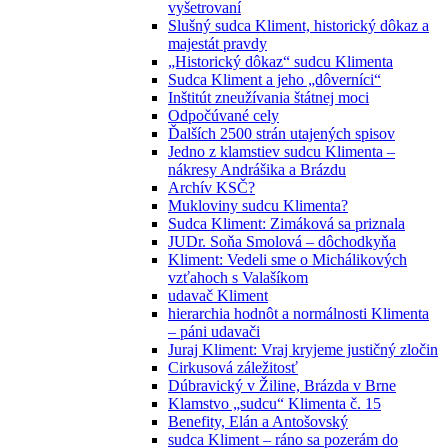
vyšetrovaní
Slušný sudca Kliment, historický dôkaz a
majestát pravdy
„Historický dôkaz“ sudcu Klimenta
Sudca Kliment a jeho „dôverníci“
Inštitút zneužívania štátnej moci
Odpočúvané cely
Ďalších 2500 strán utajených spisov
Jedno z klamstiev sudcu Klimenta –
nákresy Andrášika a Brázdu
Archív KSČ?
Mukloviny sudcu Klimenta?
Sudca Kliment: Zimáková sa priznala
JUDr. Soňa Smolová – dôchodkyňa
Kliment: Vedeli sme o Michálikových
vzťahoch s Valašíkom
udavač Kliment
hierarchia hodnôt a normálnosti Klimenta
– páni udavači
Juraj Kliment: Vraj kryjeme justičný zločin
Cirkusová záležitosť
Dúbravický v Žiline, Brázda v Brne
Klamstvo „sudcu“ Klimenta č. 15
Benefity, Elán a Antošovský
sudca Kliment – ráno sa pozerám do