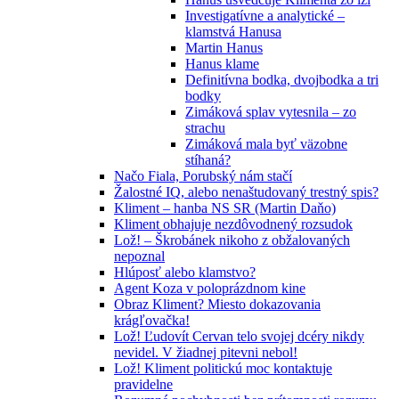
Investigatívne a analytické –
klamstvá Hanusa
Martin Hanus
Hanus klame
Definitívna bodka, dvojbodka a tri
bodky
Zimáková splav vytesnila – zo
strachu
Zimáková mala byť väzobne
stíhaná?
Načo Fiala, Porubský nám stačí
Žalostné IQ, alebo nenaštudovaný trestný spis?
Kliment – hanba NS SR (Martin Daňo)
Kliment obhajuje nezdôvodnený rozsudok
Lož! – Škrobánek nikoho z obžalovaných
nepoznal
Hlúposť alebo klamstvo?
Agent Koza v poloprázdnom kine
Obraz Kliment? Miesto dokazovania
krágľovačka!
Lož! Ľudovít Cervan telo svojej dcéry nikdy
nevidel. V žiadnej pitevni nebol!
Lož! Kliment politickú moc kontaktuje
pravidelne