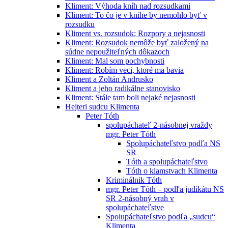
Kliment: Výhoda kníh nad rozsudkami
Kliment: To čo je v knihe by nemohlo byť v
rozsudku
Kliment vs. rozsudok: Rozpory a nejasnosti
Kliment: Rozsudok nemôže byť založený na
súdne nepoužiteľných dôkazoch
Kliment: Mal som pochybnosti
Kliment: Robím veci, ktoré ma bavia
Kliment a Zoltán Andrusko
Kliment a jeho radikálne stanovisko
Kliment: Stále tam boli nejaké nejasnosti
Hejteri sudcu Klimenta
Peter Tóth
spolupáchateľ 2-násobnej vraždy
mgr. Peter Tóth
Spolupáchateľstvo podľa NS
SR
Tóth a spolupáchateľstvo
Tóth o klamstvach Klimenta
Kriminálnik Tóth
mgr. Peter Tóth – podľa judikátu NS
SR 2-násobný vrah v
spolupáchateľstve
Spolupáchateľstvo podľa „sudcu“
Klimenta