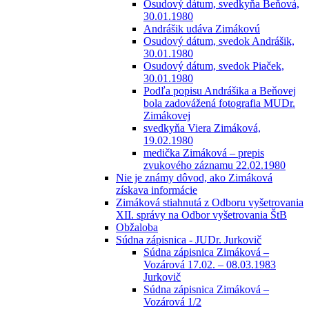
Osudový dátum, svedkyňa Beňová,
30.01.1980
Andrášik udáva Zimákovú
Osudový dátum, svedok Andrášik,
30.01.1980
Osudový dátum, svedok Piaček,
30.01.1980
Podľa popisu Andrášika a Beňovej
bola zadovážená fotografia MUDr.
Zimákovej
svedkyňa Viera Zimáková,
19.02.1980
medička Zimáková – prepis
zvukového záznamu 22.02.1980
Nie je známy dôvod, ako Zimáková
získava informácie
Zimáková stiahnutá z Odboru vyšetrovania
XII. správy na Odbor vyšetrovania ŠtB
Obžaloba
Súdna zápisnica - JUDr. Jurkovič
Súdna zápisnica Zimáková –
Vozárová 17.02. – 08.03.1983
Jurkovič
Súdna zápisnica Zimáková –
Vozárová 1/2