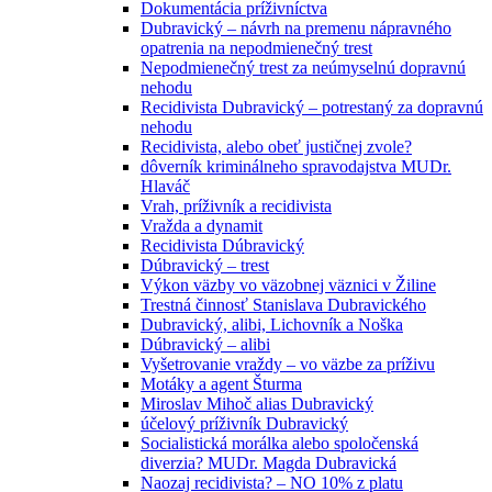
Dokumentácia príživníctva
Dubravický – návrh na premenu nápravného
opatrenia na nepodmienečný trest
Nepodmienečný trest za neúmyselnú dopravnú
nehodu
Recidivista Dubravický – potrestaný za dopravnú
nehodu
Recidivista, alebo obeť justičnej zvole?
dôverník kriminálneho spravodajstva MUDr.
Hlaváč
Vrah, príživník a recidivista
Vražda a dynamit
Recidivista Dúbravický
Dúbravický – trest
Výkon väzby vo väzobnej väznici v Žiline
Trestná činnosť Stanislava Dubravického
Dubravický, alibi, Lichovník a Noška
Dúbravický – alibi
Vyšetrovanie vraždy – vo väzbe za príživu
Motáky a agent Šturma
Miroslav Mihoč alias Dubravický
účelový príživník Dubravický
Socialistická morálka alebo spoločenská
diverzia? MUDr. Magda Dubravická
Naozaj recidivista? – NO 10% z platu