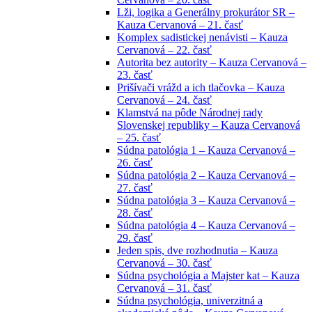
Lži, logika a Generálny prokurátor SR –
Kauza Cervanová – 21. časť
Komplex sadistickej nenávisti – Kauza
Cervanová – 22. časť
Autorita bez autority – Kauza Cervanová –
23. časť
Prišívači vrážd a ich tlačovka – Kauza
Cervanová – 24. časť
Klamstvá na pôde Národnej rady
Slovenskej republiky – Kauza Cervanová
– 25. časť
Súdna patológia 1 – Kauza Cervanová –
26. časť
Súdna patológia 2 – Kauza Cervanová –
27. časť
Súdna patológia 3 – Kauza Cervanová –
28. časť
Súdna patológia 4 – Kauza Cervanová –
29. časť
Jeden spis, dve rozhodnutia – Kauza
Cervanová – 30. časť
Súdna psychológia a Majster kat – Kauza
Cervanová – 31. časť
Súdna psychológia, univerzitná a