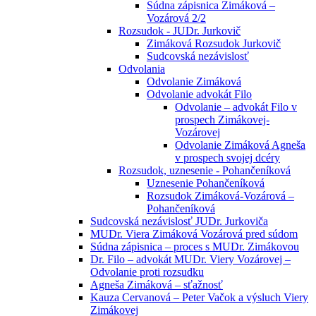
Súdna zápisnica Zimáková –
Vozárová 2/2
Rozsudok - JUDr. Jurkovič
Zimáková Rozsudok Jurkovič
Sudcovská nezávislosť
Odvolania
Odvolanie Zimáková
Odvolanie advokát Filo
Odvolanie – advokát Filo v
prospech Zimákovej-
Vozárovej
Odvolanie Zimáková Agneša
v prospech svojej dcéry
Rozsudok, uznesenie - Pohančeníková
Uznesenie Pohančeníková
Rozsudok Zimáková-Vozárová –
Pohančeníková
Sudcovská nezávislosť JUDr. Jurkoviča
MUDr. Viera Zimáková Vozárová pred súdom
Súdna zápisnica – proces s MUDr. Zimákovou
Dr. Filo – advokát MUDr. Viery Vozárovej –
Odvolanie proti rozsudku
Agneša Zimáková – sťažnosť
Kauza Cervanová – Peter Vačok a výsluch Viery
Zimákovej