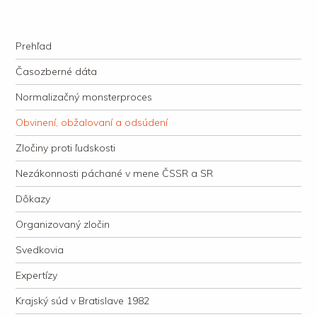
kauzacervanova.sk
Najdlhšie trvajúci, dodnes nevyjasnený súdny proces v dejnách slovenskej
Navigation
justície
Skip to content
Prehľad
Časozberné dáta
Normalizačný monsterproces
Obvinení, obžalovaní a odsúdení
Zločiny proti ľudskosti
Nezákonnosti páchané v mene ČSSR a SR
Dôkazy
Organizovaný zločin
Svedkovia
Expertízy
Krajský súd v Bratislave 1982