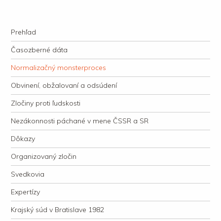
kauzacervanova.sk
Najdlhšie trvajúci, dodnes nevyjasnený súdny proces v dejnách slovenskej
Navigation
justície
Skip to content
Prehľad
Časozberné dáta
Normalizačný monsterproces
Obvinení, obžalovaní a odsúdení
Zločiny proti ľudskosti
Nezákonnosti páchané v mene ČSSR a SR
Dôkazy
Organizovaný zločin
Svedkovia
Expertízy
Krajský súd v Bratislave 1982