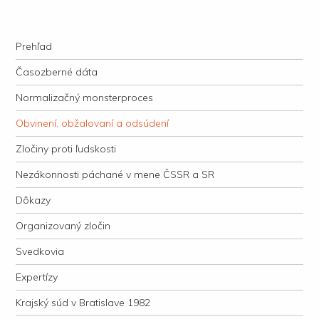
kauzacervanova.sk
Najdlhšie trvajúci, dodnes nevyjasnený súdny proces v dejnách slovenskej
Navigation
justície
Skip to content
Prehľad
Časozberné dáta
Normalizačný monsterproces
Obvinení, obžalovaní a odsúdení
Zločiny proti ľudskosti
Nezákonnosti páchané v mene ČSSR a SR
Dôkazy
Organizovaný zločin
Svedkovia
Expertízy
Krajský súd v Bratislave 1982