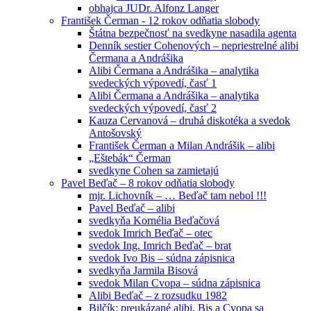
obhajca JUDr. Alfonz Langer
František Čerman - 12 rokov odňatia slobody
Štátna bezpečnosť na svedkyne nasadila agenta
Denník sestier Cohenových – nepriestrelné alibi
Čermana a Andrášika
Alibi Čermana a Andrášika – analytika
svedeckých výpovedí, časť 1
Alibi Čermana a Andrášika – analytika
svedeckých výpovedí, časť 2
Kauza Cervanová – druhá diskotéka a svedok
Antošovský
František Čerman a Milan Andrášik – alibi
„Eštebák“ Čerman
svedkyne Cohen sa zamietajú
Pavel Beďač – 8 rokov odňatia slobody
mjr. Lichovník – … Beďač tam nebol !!!
Pavel Beďač – alibi
svedkyňa Kornélia Beďačová
svedok Imrich Beďač – otec
svedok Ing. Imrich Beďač – brat
svedok Ivo Bis – súdna zápisnica
svedkyňa Jarmila Bisová
svedok Milan Cvopa – súdna zápisnica
Alibi Beďač – z rozsudku 1982
Bilčík: preukázané alibi, Bis a Cvopa sa