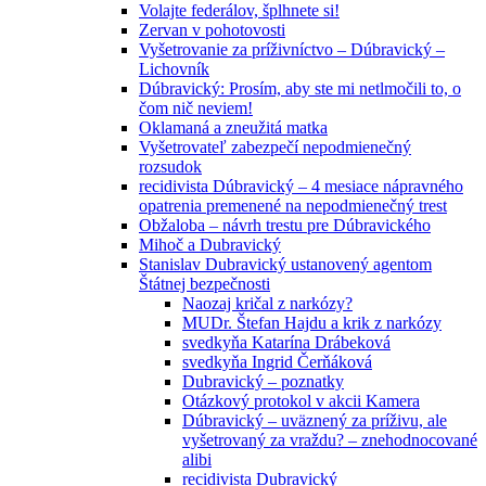
Volajte federálov, šplhnete si!
Zervan v pohotovosti
Vyšetrovanie za príživníctvo – Dúbravický –
Lichovník
Dúbravický: Prosím, aby ste mi netlmočili to, o
čom nič neviem!
Oklamaná a zneužitá matka
Vyšetrovateľ zabezpečí nepodmienečný
rozsudok
recidivista Dúbravický – 4 mesiace nápravného
opatrenia premenené na nepodmienečný trest
Obžaloba – návrh trestu pre Dúbravického
Mihoč a Dubravický
Stanislav Dubravický ustanovený agentom
Štátnej bezpečnosti
Naozaj kričal z narkózy?
MUDr. Štefan Hajdu a krik z narkózy
svedkyňa Katarína Drábeková
svedkyňa Ingrid Čerňáková
Dubravický – poznatky
Otázkový protokol v akcii Kamera
Dúbravický – uväznený za príživu, ale
vyšetrovaný za vraždu? – znehodnocované
alibi
recidivista Dubravický