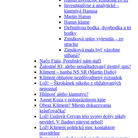
Investigatívne a analytické –
klamstvá Hanusa
Martin Hanus
Hanus klame
Definitívna bodka, dvojbodka a tri
bodky
Zimáková splav vytesnila – zo
strachu
Zimáková mala byť väzobne
stíhaná?
Načo Fiala, Porubský nám stačí
Žalostné IQ, alebo nenaštudovaný trestný spis?
Kliment – hanba NS SR (Martin Daňo)
Kliment obhajuje nezdôvodnený rozsudok
Lož! – Škrobánek nikoho z obžalovaných
nepoznal
Hlúposť alebo klamstvo?
Agent Koza v poloprázdnom kine
Obraz Kliment? Miesto dokazovania
krágľovačka!
Lož! Ľudovít Cervan telo svojej dcéry nikdy
nevidel. V žiadnej pitevni nebol!
Lož! Kliment politickú moc kontaktuje
pravidelne