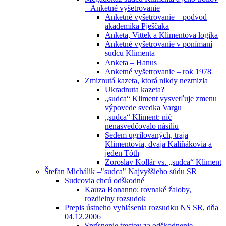
– Anketné vyšetrovanie
Anketné vyšetrovanie – podvod
akademika Pješčaka
Anketa, Vittek a Klimentova logika
Anketné vyšetrovanie v ponímaní
sudcu Klimenta
Anketa – Hanus
Anketné vyšetrovanie – rok 1978
Zmiznutá kazeta, ktorá nikdy nezmizla
Ukradnuta kazeta?
„sudca“ Kliment vysvetľuje zmenu
výpovede svedka Vargu
„sudca“ Kliment: nič
nenasvedčovalo násiliu
Sedem ugrilovaných, traja
Klimentovia, dvaja Kaliňákovia a
jeden Tóth
Zoroslav Kollár vs. „sudca“ Kliment
Štefan Michálik –"sudca" Najvyššieho súdu SR
Sudcovia chcú odškodné
Kauza Bonanno: rovnaké žaloby,
rozdielny rozsudok
Prepis ústneho vyhlásenia rozsudku NS SR, dňa
04.12.2006
Sprísnenie trestov za odškodnenie