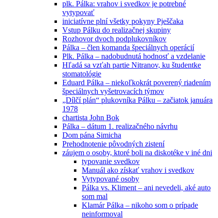
plk. Pálka: vrahov i svedkov je potrebné
vytypovať
iniciatívne plní všetky pokyny Pješčaka
Vstup Pálku do realizačnej skupiny
Rozhovor dvoch podplukovníkov
Pálka – člen komanda špeciálnych operácií
Plk. Pálka – nadobudnutá hodnosť a vzdelanie
Hľadá sa vzťah partie Nitranov, ku študentke
stomatológie
Eduard Pálka – niekoľkokrát poverený riadením
špeciálnych vyšetrovacích týmov
„Dílčí plán“ plukovníka Pálku – začiatok januára
1978
chartista John Bok
Pálka – dátum 1. realizačného návrhu
Dom pána Simicha
Prehodnotenie pôvodných zistení
záujem o osoby, ktoré boli na diskotéke v iné dni
typovanie svedkov
Manuál ako získať vrahov i svedkov
Vytypované osoby
Pálka vs. Kliment – ani nevedeli, aké auto
som mal
Klamár Pálka – nikoho som o prípade
neinformoval