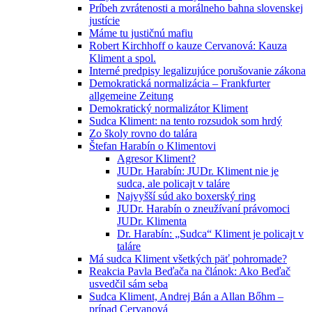
Príbeh zvrátenosti a morálneho bahna slovenskej
justície
Máme tu justičnú mafiu
Robert Kirchhoff o kauze Cervanová: Kauza
Kliment a spol.
Interné predpisy legalizujúce porušovanie zákona
Demokratická normalizácia – Frankfurter
allgemeine Zeitung
Demokratický normalizátor Kliment
Sudca Kliment: na tento rozsudok som hrdý
Zo školy rovno do talára
Štefan Harabín o Klimentovi
Agresor Kliment?
JUDr. Harabín: JUDr. Kliment nie je
sudca, ale policajt v taláre
Najvyšší súd ako boxerský ring
JUDr. Harabín o zneužívaní právomoci
JUDr. Klimenta
Dr. Harabín: „Sudca“ Kliment je policajt v
taláre
Má sudca Kliment všetkých päť pohromade?
Reakcia Pavla Beďača na článok: Ako Beďač
usvedčil sám seba
Sudca Kliment, Andrej Bán a Allan Bőhm –
prípad Cervanová