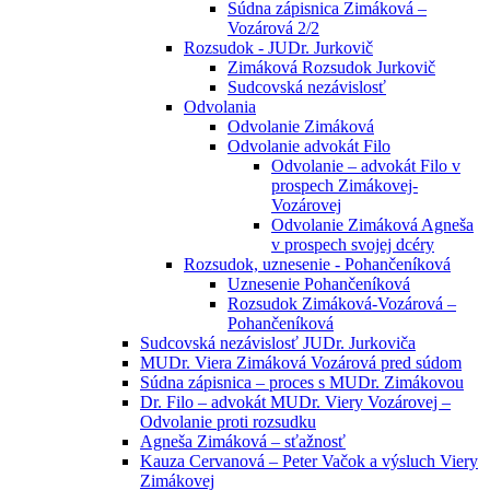
Súdna zápisnica Zimáková –
Vozárová 2/2
Rozsudok - JUDr. Jurkovič
Zimáková Rozsudok Jurkovič
Sudcovská nezávislosť
Odvolania
Odvolanie Zimáková
Odvolanie advokát Filo
Odvolanie – advokát Filo v
prospech Zimákovej-
Vozárovej
Odvolanie Zimáková Agneša
v prospech svojej dcéry
Rozsudok, uznesenie - Pohančeníková
Uznesenie Pohančeníková
Rozsudok Zimáková-Vozárová –
Pohančeníková
Sudcovská nezávislosť JUDr. Jurkoviča
MUDr. Viera Zimáková Vozárová pred súdom
Súdna zápisnica – proces s MUDr. Zimákovou
Dr. Filo – advokát MUDr. Viery Vozárovej –
Odvolanie proti rozsudku
Agneša Zimáková – sťažnosť
Kauza Cervanová – Peter Vačok a výsluch Viery
Zimákovej