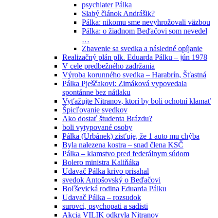
psychiater Pálka
Slabý článok Andrášik?
Pálka: nikomu sme nevyhrožovali väzbou
Pálka: o žiadnom Beďačovi som nevedel
…
Zbavenie sa svedka a následné opíjanie
Realizačný plán plk. Eduarda Pálku – jún 1978
V cele predbežného zadržania
Výroba korunného svedka – Harabrín, Šťastná
Pálka Pješčakovi: Zimáková vypovedala
spontánne bez nátlaku
Vyťažujte Nitranov, ktorí by boli ochotní klamať
Špicľovanie svedkov
Ako dostať študenta Brázdu?
boli vytypované osoby
Pálka (Urbánek) zisťuje, že 1 auto mu chýba
Byla nalezena kostra – snad člena KSČ
Pálka – klamstvo pred federálnym súdom
Bolero ministra Kaliňáka
Udavač Pálka krivo prisahal
svedok Antošovský o Beďačovi
Boľševická rodina Eduarda Pálku
Udavač Pálka – rozsudok
surovci, psychopati a sadisti
Akcia VILIK odkryla Nitranov