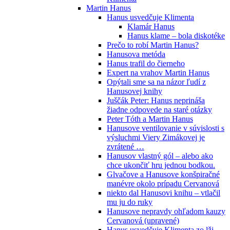
Martin Hanus
Hanus usvedčuje Klimenta
Klamár Hanus
Hanus klame – bola diskotéke
Prečo to robí Martin Hanus?
Hanusova metóda
Hanus trafil do čierneho
Expert na vrahov Martin Hanus
Opýtali sme sa na názor ľudí z
Hanusovej knihy
Juščák Peter: Hanus neprináša
žiadne odpovede na staré otázky
Peter Tóth a Martin Hanus
Hanusove ventilovanie v súvislosti s
výsluchmi Viery Zimákovej je
zvrátené …
Hanusov vlastný gól – alebo ako
chce ukončiť hru jednou bodkou.
Glvačove a Hanusove konšpiračné
manévre okolo prípadu Cervanová
niekto dal Hanusovi knihu – vtlačil
mu ju do ruky
Hanusove nepravdy ohľadom kauzy
Cervanová (upravené)
Hanus usvedčuje Klimenta zo lži