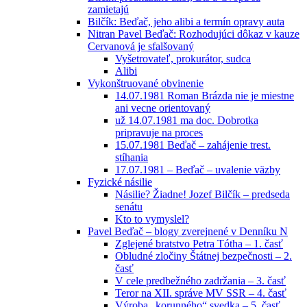
zamietajú
Bilčík: Beďač, jeho alibi a termín opravy auta
Nitran Pavel Beďač: Rozhodujúci dôkaz v kauze
Cervanová je sfalšovaný
Vyšetrovateľ, prokurátor, sudca
Alibi
Vykonštruované obvinenie
14.07.1981 Roman Brázda nie je miestne
ani vecne orientovaný
už 14.07.1981 ma doc. Dobrotka
pripravuje na proces
15.07.1981 Beďač – zahájenie trest.
stíhania
17.07.1981 – Beďač – uvalenie väzby
Fyzické násilie
Násilie? Žiadne! Jozef Bilčík – predseda
senátu
Kto to vymyslel?
Pavel Beďač – blogy zverejnené v Denníku N
Zglejené bratstvo Petra Tótha – 1. časť
Obludné zločiny Štátnej bezpečnosti – 2.
časť
V cele predbežného zadržania – 3. časť
Teror na XII. správe MV SSR – 4. časť
Výroba „korunného“ svedka – 5. časť