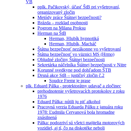
VB
pplk. Pačikovský, účasť ŠtB pri vyšetrovaní,
organizovaný zločin
Metódy práce Štátnej bezpečnosti?
Brázda – rozklad osobnosti
Pogrom na Milana Proksu
Herman na ŠtB
Herman, Hlubík hypnotiká
Herman, Hlubík, Macháč
Štátna bezpečnosť nezákonne vo vyšetrovaní
Śtátna bezpečnosť vo väznici MS (Hrmo)
Obludné zločiny Štátnej bezpečnosti
Sekretárka náčelníka Štátnej bezpečnosti v Nitre
Korunné svedkyne pod dohľadom ŠTB
Drsná akce StB – justičný zločin č.2
Soudce Fremr je prase
plk. Eduard Pálka - protektorátny udavač a zločinec
prehodnotenie vyšetrovacích protokolov z roku
1976
Eduard Pálka: nútili ju piť alkohol
Pracovná verzia Eduarda Pálku z januára roku
1978: Ľudmila Cervanová bola hromadne
znásilnená
Pálka: podozriví sú všetci majitelia motorových
vozidiel, aj tí, čo na diskotéke neboli