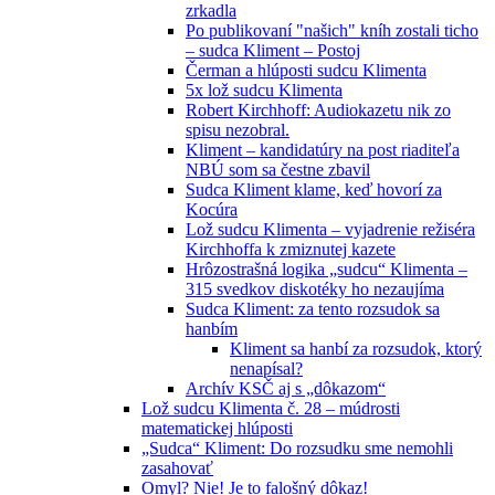
zrkadla
Po publikovaní "našich" kníh zostali ticho
– sudca Kliment – Postoj
Čerman a hlúposti sudcu Klimenta
5x lož sudcu Klimenta
Robert Kirchhoff: Audiokazetu nik zo
spisu nezobral.
Kliment – kandidatúry na post riaditeľa
NBÚ som sa čestne zbavil
Sudca Kliment klame, keď hovorí za
Kocúra
Lož sudcu Klimenta – vyjadrenie režiséra
Kirchhoffa k zmiznutej kazete
Hrôzostrašná logika „sudcu“ Klimenta –
315 svedkov diskotéky ho nezaujíma
Sudca Kliment: za tento rozsudok sa
hanbím
Kliment sa hanbí za rozsudok, ktorý
nenapísal?
Archív KSČ aj s „dôkazom“
Lož sudcu Klimenta č. 28 – múdrosti
matematickej hlúposti
„Sudca“ Kliment: Do rozsudku sme nemohli
zasahovať
Omyl? Nie! Je to falošný dôkaz!