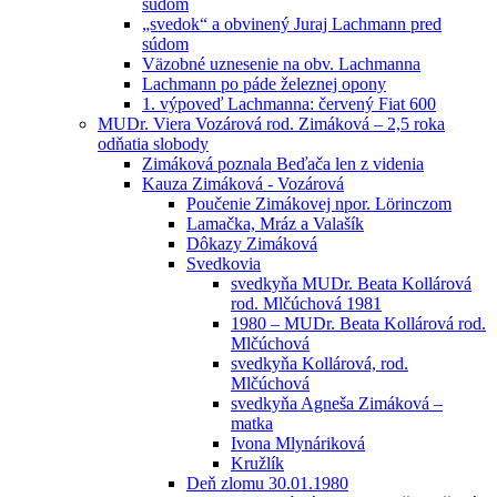
súdom
„svedok“ a obvinený Juraj Lachmann pred
súdom
Väzobné uznesenie na obv. Lachmanna
Lachmann po páde železnej opony
1. výpoveď Lachmanna: červený Fiat 600
MUDr. Viera Vozárová rod. Zimáková – 2,5 roka
odňatia slobody
Zimáková poznala Beďača len z videnia
Kauza Zimáková - Vozárová
Poučenie Zimákovej npor. Lörinczom
Lamačka, Mráz a Valašík
Dôkazy Zimáková
Svedkovia
svedkyňa MUDr. Beata Kollárová
rod. Mlčúchová 1981
1980 – MUDr. Beata Kollárová rod.
Mlčúchová
svedkyňa Kollárová, rod.
Mlčúchová
svedkyňa Agneša Zimáková –
matka
Ivona Mlynáriková
Kružlík
Deň zlomu 30.01.1980