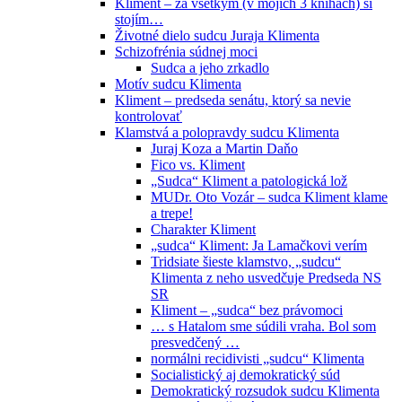
Kliment – za všetkým (v mojich 3 knihách) si
stojím…
Životné dielo sudcu Juraja Klimenta
Schizofrénia súdnej moci
Sudca a jeho zrkadlo
Motív sudcu Klimenta
Kliment – predseda senátu, ktorý sa nevie
kontrolovať
Klamstvá a polopravdy sudcu Klimenta
Juraj Koza a Martin Daňo
Fico vs. Kliment
„Sudca“ Kliment a patologická lož
MUDr. Oto Vozár – sudca Kliment klame
a trepe!
Charakter Kliment
„sudca“ Kliment: Ja Lamačkovi verím
Tridsiate šieste klamstvo, „sudcu“
Klimenta z neho usvedčuje Predseda NS
SR
Kliment – „sudca“ bez právomoci
… s Hatalom sme súdili vraha. Bol som
presvedčený …
normálni recidivisti „sudcu“ Klimenta
Socialistický aj demokratický súd
Demokratický rozsudok sudcu Klimenta