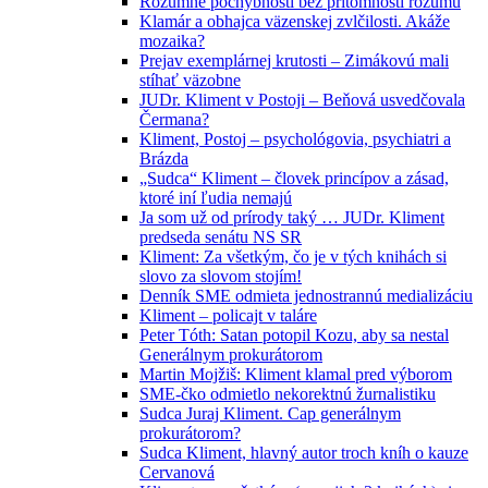
Rozumné pochybnosti bez prítomnosti rozumu
Klamár a obhajca väzenskej zvlčilosti. Akáže
mozaika?
Prejav exemplárnej krutosti – Zimákovú mali
stíhať väzobne
JUDr. Kliment v Postoji – Beňová usvedčovala
Čermana?
Kliment, Postoj – psychológovia, psychiatri a
Brázda
„Sudca“ Kliment – človek princípov a zásad,
ktoré iní ľudia nemajú
Ja som už od prírody taký … JUDr. Kliment
predseda senátu NS SR
Kliment: Za všetkým, čo je v tých knihách si
slovo za slovom stojím!
Denník SME odmieta jednostrannú medializáciu
Kliment – policajt v taláre
Peter Tóth: Satan potopil Kozu, aby sa nestal
Generálnym prokurátorom
Martin Mojžiš: Kliment klamal pred výborom
SME-čko odmietlo nekorektnú žurnalistiku
Sudca Juraj Kliment. Cap generálnym
prokurátorom?
Sudca Kliment, hlavný autor troch kníh o kauze
Cervanová