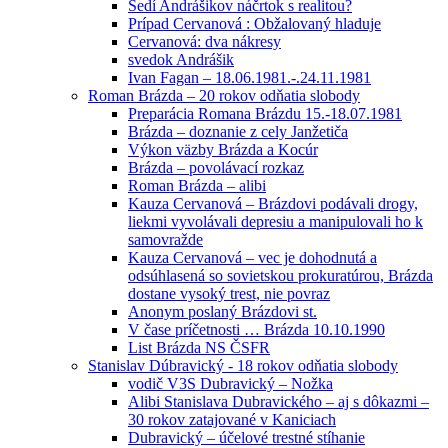
Sedí Andrášikov náčrtok s realitou?
Prípad Cervanová : Obžalovaný hladuje
Cervanová: dva nákresy
svedok Andrášik
Ivan Fagan – 18.06.1981.-.24.11.1981
Roman Brázda – 20 rokov odňatia slobody
Preparácia Romana Brázdu 15.-18.07.1981
Brázda – doznanie z cely Janžetiča
Výkon väzby Brázda a Kocúr
Brázda – povolávací rozkaz
Roman Brázda – alibi
Kauza Cervanová – Brázdovi podávali drogy,
liekmi vyvolávali depresiu a manipulovali ho k
samovražde
Kauza Cervanová – vec je dohodnutá a
odsúhlasená so sovietskou prokuratúrou, Brázda
dostane vysoký trest, nie povraz
Anonym poslaný Brázdovi st.
V čase príčetnosti … Brázda 10.10.1990
List Brázda NS ČSFR
Stanislav Dúbravický - 18 rokov odňatia slobody
vodič V3S Dubravický – Nožka
Alibi Stanislava Dubravického – aj s dôkazmi –
30 rokov zatajované v Kaniciach
Dubravický – účelové trestné stíhanie