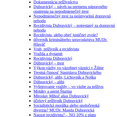
Dokumentácia príživníctva
Dubravický – návrh na premenu nápravného
opatrenia na nepodmienečný trest
Nepodmienečný trest za neúmyselnú dopravnú
nehodu
Recidivista Dubravický – potrestaný za dopravnú
nehodu
Recidivista, alebo obeť justičnej zvole?
dôverník kriminálneho spravodajstva MUDr.
Hlaváč
Vrah, príživník a recidivista
Vražda a dynamit
Recidivista Dúbravický
Dúbravický – trest
Výkon väzby vo väzobnej väznici v Žiline
Trestná činnosť Stanislava Dubravického
Dubravický, alibi, Lichovník a Noška
Dúbravický – alibi
Vyšetrovanie vraždy – vo väzbe za príživu
Motáky a agent Šturma
Miroslav Mihoč alias Dubravický
účelový príživník Dubravický
Socialistická morálka alebo spoločenská
diverzia? MUDr. Magda Dubravická
Naozaj recidivista? – NO 10% z platu