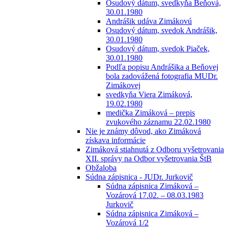
Osudový dátum, svedkyňa Beňová,
30.01.1980
Andrášik udáva Zimákovú
Osudový dátum, svedok Andrášik,
30.01.1980
Osudový dátum, svedok Piaček,
30.01.1980
Podľa popisu Andrášika a Beňovej
bola zadovážená fotografia MUDr.
Zimákovej
svedkyňa Viera Zimáková,
19.02.1980
medička Zimáková – prepis
zvukového záznamu 22.02.1980
Nie je známy dôvod, ako Zimáková
získava informácie
Zimáková stiahnutá z Odboru vyšetrovania
XII. správy na Odbor vyšetrovania ŠtB
Obžaloba
Súdna zápisnica - JUDr. Jurkovič
Súdna zápisnica Zimáková –
Vozárová 17.02. – 08.03.1983
Jurkovič
Súdna zápisnica Zimáková –
Vozárová 1/2