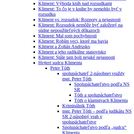
Kliment: Výhoda kníh nad rozsudkami
Kliment: To čo je v knihe by nemohlo byť v
rozsudku
Kliment vs. rozsudok: Rozpory a nejasnosti
Kliment: Rozsudok nemôže byť založený na
súdne nepoužiteľných dôkazoch
Kliment: Mal som pochybnosti
Kliment: Robím veci, ktoré ma bavia
Kliment a Zoltán Andrusko
Kliment a jeho radikálne stanovisko
Kliment: Stále tam boli nejaké nejasnosti
Hejteri sudcu Klimenta
Peter Tóth
spolupáchateľ 2-násobnej vraždy
mgr. Peter Tóth
Spolupáchateľstvo podľa NS
SR
Tóth a spolupáchateľstvo
Tóth o klamstvach Klimenta
Kriminálnik Tóth
mgr. Peter Tóth – podľa judikátu NS
SR 2-násobný vrah v
spolupáchateľstve
Spolupáchateľstvo podľa „sudcu“
Klimenta