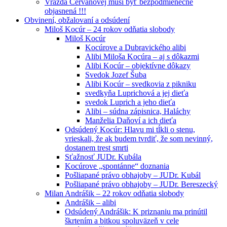
Vražda Cervanovej musí byť bezpodmienečne
objasnená !!!
Obvinení, obžalovaní a odsúdení
Miloš Kocúr – 24 rokov odňatia slobody
Miloš Kocúr
Kocúrove a Dubravického alibi
Alibi Miloša Kocúra – aj s dôkazmi
Alibi Kocúr – objektívne dôkazy
Svedok Jozef Šuba
Alibi Kocúr – svedkovia z pikniku
svedkyňa Luprichová a jej dieťa
svedok Luprich a jeho dieťa
Alibi – súdna zápisnica, Haláchy
Manželia Daňoví a ich dieťa
Odsúdený Kocúr: Hlavu mi tĺkli o stenu,
vrieskali, že ak budem tvrdiť, že som nevinný,
dostanem trest smrti
Sťažnosť JUDr. Kubála
Kocúrove „spontánne“ doznania
Pošliapané právo obhajoby – JUDr. Kubál
Pošliapané právo obhajoby – JUDr. Bereszecký
Milan Andrášik – 22 rokov odňatia slobody
Andrášik – alibi
Odsúdený Andrášik: K priznaniu ma prinútil
škrtením a bitkou spoluväzeň v cele