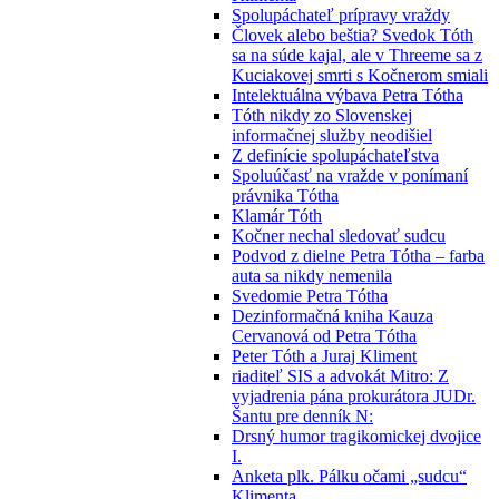
Spolupáchateľ prípravy vraždy
Človek alebo beštia? Svedok Tóth
sa na súde kajal, ale v Threeme sa z
Kuciakovej smrti s Kočnerom smiali
Intelektuálna výbava Petra Tótha
Tóth nikdy zo Slovenskej
informačnej služby neodišiel
Z definície spolupáchateľstva
Spoluúčasť na vražde v ponímaní
právnika Tótha
Klamár Tóth
Kočner nechal sledovať sudcu
Podvod z dielne Petra Tótha – farba
auta sa nikdy nemenila
Svedomie Petra Tótha
Dezinformačná kniha Kauza
Cervanová od Petra Tótha
Peter Tóth a Juraj Kliment
riaditeľ SIS a advokát Mitro: Z
vyjadrenia pána prokurátora JUDr.
Šantu pre denník N:
Drsný humor tragikomickej dvojice
I.
Anketa plk. Pálku očami „sudcu“
Klimenta