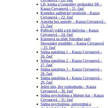
Lži, logika a Generálny prokurátor SR –
Kauza Cervanová – 21. časť
Komplex sadistickej nenávisti – Kauza
Cervanová – 22. časť
Autorita bez autority – Kauza Cervanová –
23. časť
Prišívači vrážd a ich tlačovka – Kauza
Cervanová – 24. časť
Klamstvá na pôde Národnej rady
Slovenskej republiky – Kauza Cervanová
– 25. časť
Súdna patológia 1 – Kauza Cervanová –
26. časť
Súdna patológia 2 – Kauza Cervanová –
27. časť
Súdna patológia 3 – Kauza Cervanová –
28. časť
Súdna patológia 4 – Kauza Cervanová –
29. časť
Jeden spis, dve rozhodnutia – Kauza
Cervanová – 30. časť
Súdna psychológia a Majster kat – Kauza
Cervanová – 31. časť
Súdna psychológia, univerzitná a