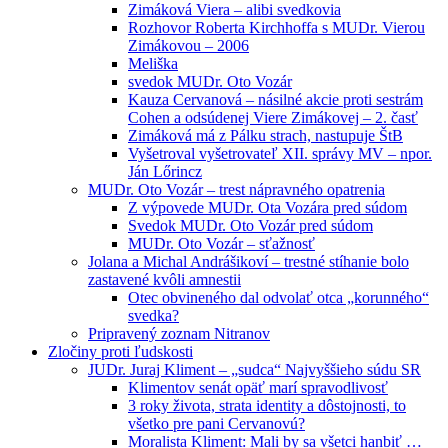
Zimáková Viera – alibi svedkovia
Rozhovor Roberta Kirchhoffa s MUDr. Vierou
Zimákovou – 2006
Meliška
svedok MUDr. Oto Vozár
Kauza Cervanová – násilné akcie proti sestrám
Cohen a odsúdenej Viere Zimákovej – 2. časť
Zimáková má z Pálku strach, nastupuje ŠtB
Vyšetroval vyšetrovateľ XII. správy MV – npor.
Ján Lőrincz
MUDr. Oto Vozár – trest nápravného opatrenia
Z výpovede MUDr. Ota Vozára pred súdom
Svedok MUDr. Oto Vozár pred súdom
MUDr. Oto Vozár – sťažnosť
Jolana a Michal Andrášikoví – trestné stíhanie bolo
zastavené kvôli amnestii
Otec obvineného dal odvolať otca „korunného“
svedka?
Pripravený zoznam Nitranov
Zločiny proti ľudskosti
JUDr. Juraj Kliment – „sudca“ Najvyššieho súdu SR
Klimentov senát opäť marí spravodlivosť
3 roky života, strata identity a dôstojnosti, to
všetko pre pani Cervanovú?
Moralista Kliment: Mali by sa všetci hanbiť …