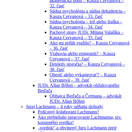
akademická pôda – Kauza Cervanová –
32. časť
Súdna psychológia a súdna dekadencia –
Kauza Cervanová – 33. časť
Súdna psychológia – lož alebo fraška –
Kauza Cervanová – 34. časť
Pachové stopy JUDr. Milana Valašíka –
Kauza Cervanová – 35. časť
Ako mi prišili vraždu? – Kauza Cervanová
– 36. časť
Vrahovia alebo emigranti? – Kauza
Cervanová – 37. časť
Detektív storočia? – Kauza Cervanová –
38. časť
Obesiť alebo vykastrovať? – Kauza
Cervanová – 39. časť
JUDr. Allan Bőhm – advokát obžalovaného
Beďača
Obhajca Beďača a Čermana – advokát
JUDr. Allan Bőhm
Juraj Lachmann – 4 roky odňatia slobody
Policajný kolaborant Lachmann?
Ako prebiehalo spracovanie Lachmanna, tzv.
korunného svedka?
„svedok“ a obvinený Juro Lachmann pred