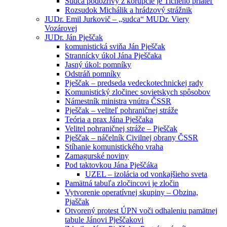
Sudca podozrivý z korupcie je Tichého priateľ
Rozsudok Michálik a hrádzový strážnik
JUDr. Emil Jurkovič – „sudca“ MUDr. Viery
Vozárovej
JUDr. Ján Pješčak
komunistická sviňa Ján Pješčak
Strannícky úkol Jána Pješčaka
Jasný úkol: pomníky
Odstráň pomníky
Pješčak – predseda vedeckotechnickej rady
Komunistický zločinec sovietskych spôsobov
Námestník ministra vnútra ČSSR
Pješčak – veliteľ pohraničnej stráže
Teória a prax Jána Pješčaka
Velitel pohraničnej stráže – Pješčak
Pješčak – náčelník Civilnej obrany ČSSR
Stíhanie komunistického vraha
Zamagurské noviny
Pod taktovkou Jána Pješčáka
UZEL – izolácia od vonkajšieho sveta
Pamätná tabuľa zločincovi je zločin
Vytvorenie operatívnej skupiny – Obzina,
Pjaščak
Otvorený protest ÚPN voči odhaleniu pamätnej
tabule Jánovi Pješčakovi