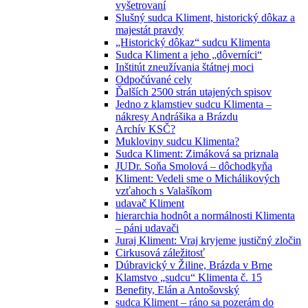
vyšetrovaní
Slušný sudca Kliment, historický dôkaz a
majestát pravdy
„Historický dôkaz“ sudcu Klimenta
Sudca Kliment a jeho „dôverníci“
Inštitút zneužívania štátnej moci
Odpočúvané cely
Ďalších 2500 strán utajených spisov
Jedno z klamstiev sudcu Klimenta –
nákresy Andrášika a Brázdu
Archív KSČ?
Mukloviny sudcu Klimenta?
Sudca Kliment: Zimáková sa priznala
JUDr. Soňa Smolová – dôchodkyňa
Kliment: Vedeli sme o Michálikových
vzťahoch s Valašíkom
udavač Kliment
hierarchia hodnôt a normálnosti Klimenta
– páni udavači
Juraj Kliment: Vraj kryjeme justičný zločin
Cirkusová záležitosť
Dúbravický v Žiline, Brázda v Brne
Klamstvo „sudcu“ Klimenta č. 15
Benefity, Elán a Antošovský
sudca Kliment – ráno sa pozerám do