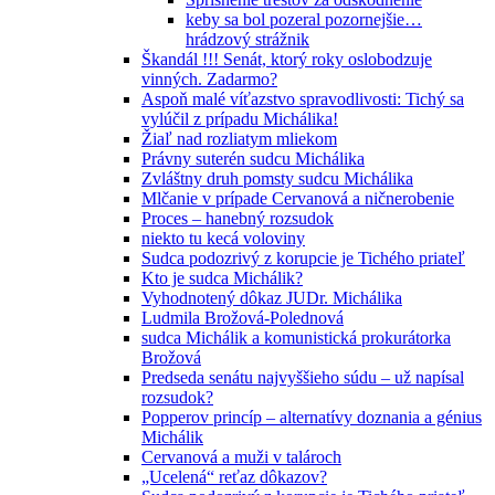
keby sa bol pozeral pozornejšie…
hrádzový strážnik
Škandál !!! Senát, ktorý roky oslobodzuje
vinných. Zadarmo?
Aspoň malé víťazstvo spravodlivosti: Tichý sa
vylúčil z prípadu Michálika!
Žiaľ nad rozliatym mliekom
Právny suterén sudcu Michálika
Zvláštny druh pomsty sudcu Michálika
Mlčanie v prípade Cervanová a ničnerobenie
Proces – hanebný rozsudok
niekto tu kecá voloviny
Sudca podozrivý z korupcie je Tichého priateľ
Kto je sudca Michálik?
Vyhodnotený dôkaz JUDr. Michálika
Ludmila Brožová-Polednová
sudca Michálik a komunistická prokurátorka
Brožová
Predseda senátu najvyššieho súdu – už napísal
rozsudok?
Popperov princíp – alternatívy doznania a génius
Michálik
Cervanová a muži v talároch
„Ucelená“ reťaz dôkazov?