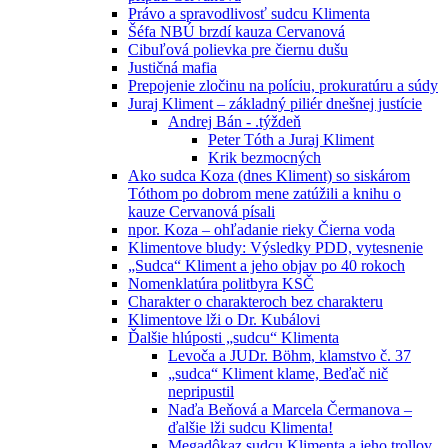
Právo a spravodlivosť sudcu Klimenta
Šéfa NBÚ brzdí kauza Cervanová
Cibuľová polievka pre čiernu dušu
Justičná mafia
Prepojenie zločinu na políciu, prokuratúru a súdy
Juraj Kliment – základný piliér dnešnej justície
Andrej Bán - .týždeň
Peter Tóth a Juraj Kliment
Krik bezmocných
Ako sudca Koza (dnes Kliment) so siskárom
Tóthom po dobrom mene zatúžili a knihu o
kauze Cervanová písali
npor. Koza – ohľadanie rieky Čierna voda
Klimentove bludy: Výsledky PDD, vytesnenie
„Sudca“ Kliment a jeho objav po 40 rokoch
Nomenklatúra politbyra KSČ
Charakter o charakteroch bez charakteru
Klimentove lži o Dr. Kubálovi
Ďalšie hlúposti „sudcu“ Klimenta
Levoča a JUDr. Böhm, klamstvo č. 37
„sudca“ Kliment klame, Beďač nič
nepripustil
Naďa Beňová a Marcela Čermanova –
ďalšie lži sudcu Klimenta!
Megadôkaz sudcu Klimenta a jeho trollov