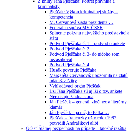
Z knihy Jána Pješčaka: Portrét právníka a
kriminalisty
Pješčak: Výkon kriminálnej služby –
kompetencia
M. Cervanová žiada prezidenta …
Federálna správa MV ČSSR
Splnenie pokynu najvyššieho predstaviteľa
štátu
Podvod Pješčaka č. 1 – podvod o ankete
Podvod Pješčaka č. 2
Podvod Pješčaka č. 3- do ničoho som
nezasahoval
Podvod Pješčaka č. 4
Husák poveruje Pješčaka
Margaréta Cervanová: upozornila na zlatú
mládež z Nitry
Vyhľadávací orgán Pješčak
Lži Jána Pješčaka sú aj lži o tzv. ankete
Neexistuje žiadna stopa
Ján Pješčak – generál, zločinec a literárny
klamár
Ján Pješčak – ja nič, to Pálka …
Pješčak – francúzky už v roku 1982
potvrdili Andrášikovi alibi
Účasť Štátnej bezpečnosti na prípade – falošné razítka