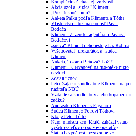
Kompilácie eštebáckej tvorivosti
Akcia uzol a „sudca“ Kliment
„Prestriekané“ auto?
Anketa Pálku podľa Klimenta a Tótha
Vlastníctvo – trestná činnosť Pavla
Beďača
Kliment: Väzenská agentúra o Pavlovi
Beďačovi
„sudca“ Kliment dehonestuje Dr. Böhma
Vyšetrovateľ, prokurátor, a „sudca“
Kliment
Anketa, Tokár a Beňová? Lož!!!
Kliment – Cervanovú na diskotéke nikto
nevidel
Zostali ticho?
Peter Zajac o kandidatúre Klimenta na post
riaditeľa NBÚ
Vzdanie sa kandidatúry alebo kopanec do
zadku?
Andrášik a Kliment s Faganom
Sudca Kliment o Petrovi Tóthovi
Kto je Peter Tóth?
Nám. ministra gen. Krajčí zakázal vstup
vyšetrovateľov do spisov operatívy
Štátna bezpečnosť nezákonne vo