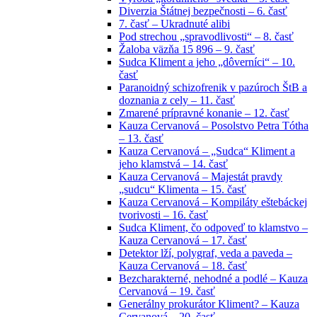
Diverzia Štátnej bezpečnosti – 6. časť
7. časť – Ukradnuté alibi
Pod strechou „spravodlivosti“ – 8. časť
Žaloba väzňa 15 896 – 9. časť
Sudca Kliment a jeho „dôverníci“ – 10.
časť
Paranoidný schizofrenik v pazúroch ŠtB a
doznania z cely – 11. časť
Zmarené prípravné konanie – 12. časť
Kauza Cervanová – Posolstvo Petra Tótha
– 13. časť
Kauza Cervanová – „Sudca“ Kliment a
jeho klamstvá – 14. časť
Kauza Cervanová – Majestát pravdy
„sudcu“ Klimenta – 15. časť
Kauza Cervanová – Kompiláty eštebáckej
tvorivosti – 16. časť
Sudca Kliment, čo odpoveď to klamstvo –
Kauza Cervanová – 17. časť
Detektor lží, polygraf, veda a paveda –
Kauza Cervanová – 18. časť
Bezcharakterné, nehodné a podlé – Kauza
Cervanová – 19. časť
Generálny prokurátor Kliment? – Kauza
Cervanová – 20. časť