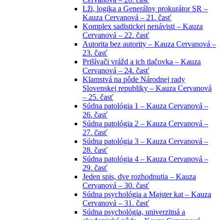
Lži, logika a Generálny prokurátor SR –
Kauza Cervanová – 21. časť
Komplex sadistickej nenávisti – Kauza
Cervanová – 22. časť
Autorita bez autority – Kauza Cervanová –
23. časť
Prišívači vrážd a ich tlačovka – Kauza
Cervanová – 24. časť
Klamstvá na pôde Národnej rady
Slovenskej republiky – Kauza Cervanová
– 25. časť
Súdna patológia 1 – Kauza Cervanová –
26. časť
Súdna patológia 2 – Kauza Cervanová –
27. časť
Súdna patológia 3 – Kauza Cervanová –
28. časť
Súdna patológia 4 – Kauza Cervanová –
29. časť
Jeden spis, dve rozhodnutia – Kauza
Cervanová – 30. časť
Súdna psychológia a Majster kat – Kauza
Cervanová – 31. časť
Súdna psychológia, univerzitná a