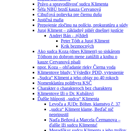
Právo a spravodlivosť sudcu Klimenta
Šéfa NBÚ brzdí kauza Cervanová
Cibuľová polievka pre čiernu dušu
Justičná mafia
Prepojenie zločinu na políciu, prokuratúru a súdy
Juraj Kliment – základný piliér dnešnej justície
Andrej Bán - .týždeň
Peter Tóth a Juraj Kliment
Krik bezmocných
Ako sudca Koza (dnes Kliment) so siskárom
Tóthom po dobrom mene zatúžili a knihu o
kauze Cervanová písali
npor. Koza – ohľadanie rieky Čierna voda
Klimentove bludy: Výsledky PDD, vytesnenie
„Sudca“ Kliment a jeho objav po 40 rokoch
Nomenklatúra politbyra KSČ
Charakter o charakteroch bez charakteru
Klimentove lži o Dr. Kubálovi
Ďalšie hlúposti „sudcu“ Klimenta
Levoča a JUDr. Böhm, klamstvo č. 37
„sudca“ Kliment klame, Beďač nič
nepripustil
Naďa Beňová a Marcela Čermanova –
ďalšie lži sudcu Klimenta!
Megadôkaz sudcu Klimenta a jeho trollov