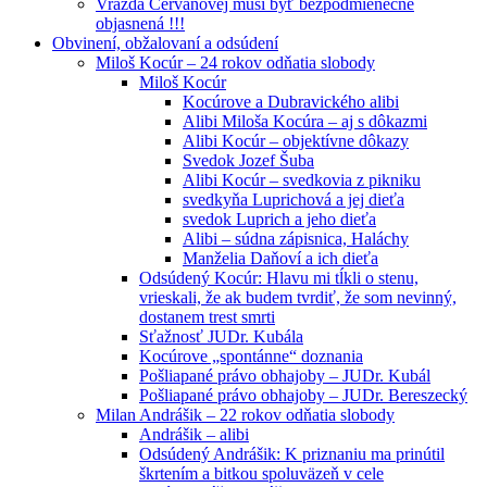
Vražda Cervanovej musí byť bezpodmienečne
objasnená !!!
Obvinení, obžalovaní a odsúdení
Miloš Kocúr – 24 rokov odňatia slobody
Miloš Kocúr
Kocúrove a Dubravického alibi
Alibi Miloša Kocúra – aj s dôkazmi
Alibi Kocúr – objektívne dôkazy
Svedok Jozef Šuba
Alibi Kocúr – svedkovia z pikniku
svedkyňa Luprichová a jej dieťa
svedok Luprich a jeho dieťa
Alibi – súdna zápisnica, Haláchy
Manželia Daňoví a ich dieťa
Odsúdený Kocúr: Hlavu mi tĺkli o stenu,
vrieskali, že ak budem tvrdiť, že som nevinný,
dostanem trest smrti
Sťažnosť JUDr. Kubála
Kocúrove „spontánne“ doznania
Pošliapané právo obhajoby – JUDr. Kubál
Pošliapané právo obhajoby – JUDr. Bereszecký
Milan Andrášik – 22 rokov odňatia slobody
Andrášik – alibi
Odsúdený Andrášik: K priznaniu ma prinútil
škrtením a bitkou spoluväzeň v cele