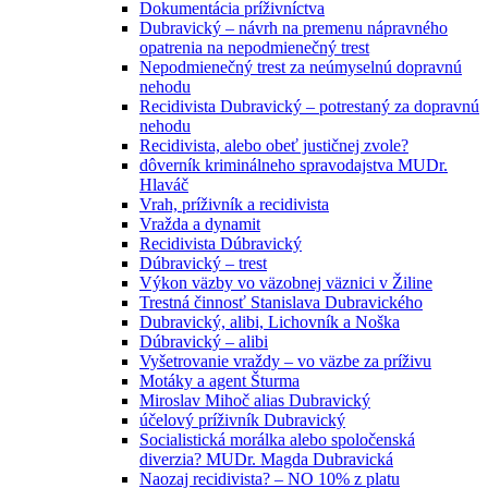
Dokumentácia príživníctva
Dubravický – návrh na premenu nápravného
opatrenia na nepodmienečný trest
Nepodmienečný trest za neúmyselnú dopravnú
nehodu
Recidivista Dubravický – potrestaný za dopravnú
nehodu
Recidivista, alebo obeť justičnej zvole?
dôverník kriminálneho spravodajstva MUDr.
Hlaváč
Vrah, príživník a recidivista
Vražda a dynamit
Recidivista Dúbravický
Dúbravický – trest
Výkon väzby vo väzobnej väznici v Žiline
Trestná činnosť Stanislava Dubravického
Dubravický, alibi, Lichovník a Noška
Dúbravický – alibi
Vyšetrovanie vraždy – vo väzbe za príživu
Motáky a agent Šturma
Miroslav Mihoč alias Dubravický
účelový príživník Dubravický
Socialistická morálka alebo spoločenská
diverzia? MUDr. Magda Dubravická
Naozaj recidivista? – NO 10% z platu