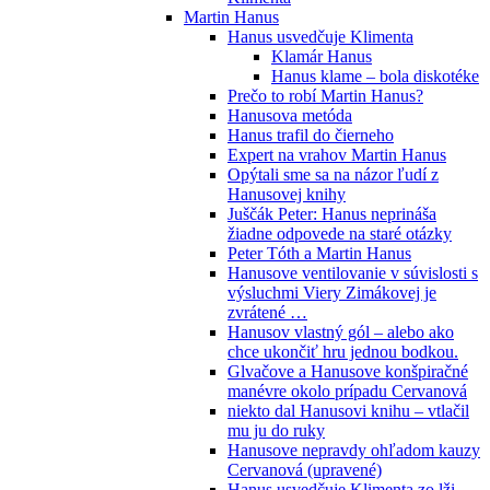
Martin Hanus
Hanus usvedčuje Klimenta
Klamár Hanus
Hanus klame – bola diskotéke
Prečo to robí Martin Hanus?
Hanusova metóda
Hanus trafil do čierneho
Expert na vrahov Martin Hanus
Opýtali sme sa na názor ľudí z
Hanusovej knihy
Juščák Peter: Hanus neprináša
žiadne odpovede na staré otázky
Peter Tóth a Martin Hanus
Hanusove ventilovanie v súvislosti s
výsluchmi Viery Zimákovej je
zvrátené …
Hanusov vlastný gól – alebo ako
chce ukončiť hru jednou bodkou.
Glvačove a Hanusove konšpiračné
manévre okolo prípadu Cervanová
niekto dal Hanusovi knihu – vtlačil
mu ju do ruky
Hanusove nepravdy ohľadom kauzy
Cervanová (upravené)
Hanus usvedčuje Klimenta zo lži