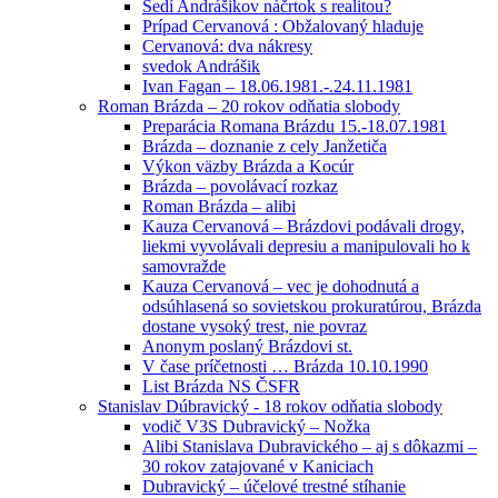
Sedí Andrášikov náčrtok s realitou?
Prípad Cervanová : Obžalovaný hladuje
Cervanová: dva nákresy
svedok Andrášik
Ivan Fagan – 18.06.1981.-.24.11.1981
Roman Brázda – 20 rokov odňatia slobody
Preparácia Romana Brázdu 15.-18.07.1981
Brázda – doznanie z cely Janžetiča
Výkon väzby Brázda a Kocúr
Brázda – povolávací rozkaz
Roman Brázda – alibi
Kauza Cervanová – Brázdovi podávali drogy,
liekmi vyvolávali depresiu a manipulovali ho k
samovražde
Kauza Cervanová – vec je dohodnutá a
odsúhlasená so sovietskou prokuratúrou, Brázda
dostane vysoký trest, nie povraz
Anonym poslaný Brázdovi st.
V čase príčetnosti … Brázda 10.10.1990
List Brázda NS ČSFR
Stanislav Dúbravický - 18 rokov odňatia slobody
vodič V3S Dubravický – Nožka
Alibi Stanislava Dubravického – aj s dôkazmi –
30 rokov zatajované v Kaniciach
Dubravický – účelové trestné stíhanie