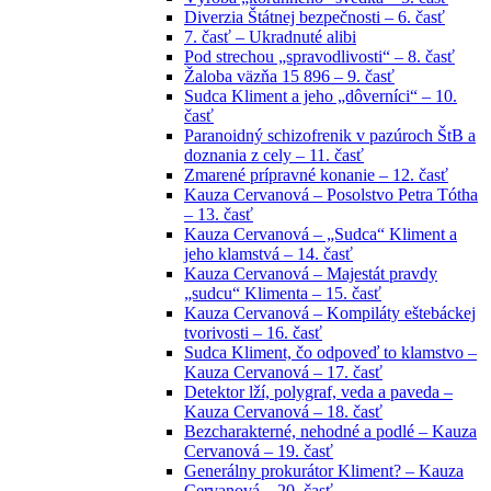
Diverzia Štátnej bezpečnosti – 6. časť
7. časť – Ukradnuté alibi
Pod strechou „spravodlivosti“ – 8. časť
Žaloba väzňa 15 896 – 9. časť
Sudca Kliment a jeho „dôverníci“ – 10.
časť
Paranoidný schizofrenik v pazúroch ŠtB a
doznania z cely – 11. časť
Zmarené prípravné konanie – 12. časť
Kauza Cervanová – Posolstvo Petra Tótha
– 13. časť
Kauza Cervanová – „Sudca“ Kliment a
jeho klamstvá – 14. časť
Kauza Cervanová – Majestát pravdy
„sudcu“ Klimenta – 15. časť
Kauza Cervanová – Kompiláty eštebáckej
tvorivosti – 16. časť
Sudca Kliment, čo odpoveď to klamstvo –
Kauza Cervanová – 17. časť
Detektor lží, polygraf, veda a paveda –
Kauza Cervanová – 18. časť
Bezcharakterné, nehodné a podlé – Kauza
Cervanová – 19. časť
Generálny prokurátor Kliment? – Kauza
Cervanová – 20. časť