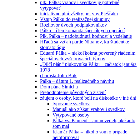
plk. Pálka: vrahov i svedkov je potrebné
vytypovať
iniciatívne plní všetky pokyny Pješčaka
Vstup Pálku do realizačnej skupiny
Rozhovor dvoch podplukovníkov
Pálka – člen komanda špeciálnych operácií
Plk. Pálka – nadobudnutá hodnosť a vzdelanie
Hľadá sa vzťah partie Nitranov, ku študentke
stomatológie
Eduard Pálka – niekoľkokrát poverený riadením
špeciálnych vyšetrovacích týmov
„Dílčí plán“ plukovníka Pálku – začiatok januára
1978
chartista John Bok
Pálka – dátum 1. realizačného návrhu
Dom pána Simicha
Prehodnotenie pôvodných zistení
záujem o osoby, ktoré boli na diskotéke v iné dni
typovanie svedkov
Manuál ako získať vrahov i svedkov
Vytypované osoby
Pálka vs. Kliment – ani nevedeli, aké auto
som mal
Klamár Pálka – nikoho som o prípade
neinformoval