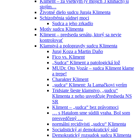
Kliment – za všetkým (v mojich 3 knihách) si
stojím…
Životné dielo sudcu Juraja Klimenta
Schizofrénia súdnej moci
Sudca a jeho zrkadlo
Motív sudcu Klimenta
Kliment – predseda senátu, ktorý sa nevie
kontrolovať
Klamstvá a polopravdy sudcu Klimenta
Juraj Koza a Martin Daňo
Fico vs. Kliment
„Sudca“ Kliment a patologická lož
MUDr. Oto Vozár – sudca Kliment klame
a trepe!
Charakter Kliment
„sudca“ Kliment: Ja Lamačkovi verím
Tridsiate šieste klamstvo, „sudcu“
Klimenta z neho usvedčuje Predseda NS
SR
Kliment – „sudca“ bez právomoci
… s Hatalom sme súdili vraha. Bol som
presvedčený …
normálni recidivisti „sudcu“ Klimenta
Socialistický aj demokratický súd
Demokratický rozsudok sudcu Klimenta