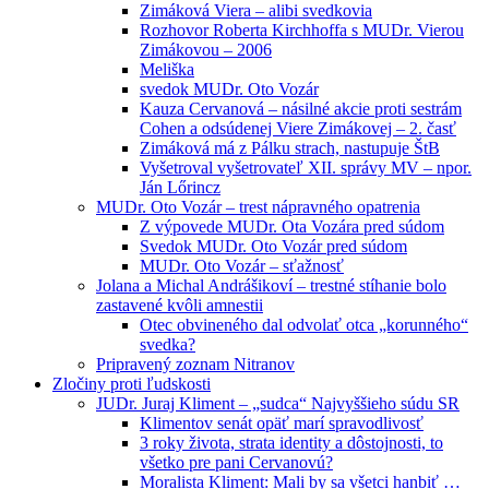
Zimáková Viera – alibi svedkovia
Rozhovor Roberta Kirchhoffa s MUDr. Vierou
Zimákovou – 2006
Meliška
svedok MUDr. Oto Vozár
Kauza Cervanová – násilné akcie proti sestrám
Cohen a odsúdenej Viere Zimákovej – 2. časť
Zimáková má z Pálku strach, nastupuje ŠtB
Vyšetroval vyšetrovateľ XII. správy MV – npor.
Ján Lőrincz
MUDr. Oto Vozár – trest nápravného opatrenia
Z výpovede MUDr. Ota Vozára pred súdom
Svedok MUDr. Oto Vozár pred súdom
MUDr. Oto Vozár – sťažnosť
Jolana a Michal Andrášikoví – trestné stíhanie bolo
zastavené kvôli amnestii
Otec obvineného dal odvolať otca „korunného“
svedka?
Pripravený zoznam Nitranov
Zločiny proti ľudskosti
JUDr. Juraj Kliment – „sudca“ Najvyššieho súdu SR
Klimentov senát opäť marí spravodlivosť
3 roky života, strata identity a dôstojnosti, to
všetko pre pani Cervanovú?
Moralista Kliment: Mali by sa všetci hanbiť …