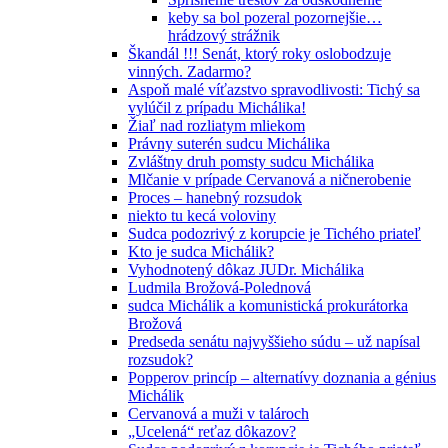
keby sa bol pozeral pozornejšie…
hrádzový strážnik
Škandál !!! Senát, ktorý roky oslobodzuje
vinných. Zadarmo?
Aspoň malé víťazstvo spravodlivosti: Tichý sa
vylúčil z prípadu Michálika!
Žiaľ nad rozliatym mliekom
Právny suterén sudcu Michálika
Zvláštny druh pomsty sudcu Michálika
Mlčanie v prípade Cervanová a ničnerobenie
Proces – hanebný rozsudok
niekto tu kecá voloviny
Sudca podozrivý z korupcie je Tichého priateľ
Kto je sudca Michálik?
Vyhodnotený dôkaz JUDr. Michálika
Ludmila Brožová-Polednová
sudca Michálik a komunistická prokurátorka
Brožová
Predseda senátu najvyššieho súdu – už napísal
rozsudok?
Popperov princíp – alternatívy doznania a génius
Michálik
Cervanová a muži v talároch
„Ucelená“ reťaz dôkazov?