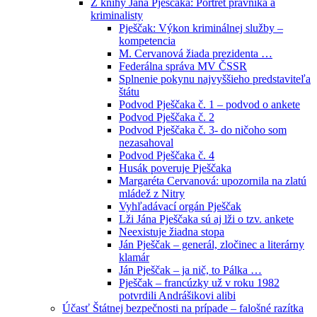
Z knihy Jána Pješčaka: Portrét právníka a
kriminalisty
Pješčak: Výkon kriminálnej služby –
kompetencia
M. Cervanová žiada prezidenta …
Federálna správa MV ČSSR
Splnenie pokynu najvyššieho predstaviteľa
štátu
Podvod Pješčaka č. 1 – podvod o ankete
Podvod Pješčaka č. 2
Podvod Pješčaka č. 3- do ničoho som
nezasahoval
Podvod Pješčaka č. 4
Husák poveruje Pješčaka
Margaréta Cervanová: upozornila na zlatú
mládež z Nitry
Vyhľadávací orgán Pješčak
Lži Jána Pješčaka sú aj lži o tzv. ankete
Neexistuje žiadna stopa
Ján Pješčak – generál, zločinec a literárny
klamár
Ján Pješčak – ja nič, to Pálka …
Pješčak – francúzky už v roku 1982
potvrdili Andrášikovi alibi
Účasť Štátnej bezpečnosti na prípade – falošné razítka