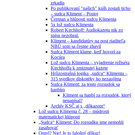
zrkadla
Po publikovaní "našich" kníh zostali ticho
– sudca Kliment – Postoj
Čerman a hlúposti sudcu Klimenta
5x lož sudcu Klimenta
Robert Kirchhoff: Audiokazetu nik zo
spisu nezobral.
Kliment – kandidatúry na post riaditeľa
NBÚ som sa čestne zbavil
Sudca Kliment klame, keď hovorí za
Kocúra
Lož sudcu Klimenta – vyjadrenie režiséra
Kirchhoffa k zmiznutej kazete
Hrôzostrašná logika „sudcu“ Klimenta –
315 svedkov diskotéky ho nezaujíma
Sudca Kliment: za tento rozsudok sa
hanbím
Kliment sa hanbí za rozsudok, ktorý
nenapísal?
Archív KSČ aj s „dôkazom“
Lož sudcu Klimenta č. 28 – múdrosti
matematickej hlúposti
„Sudca“ Kliment: Do rozsudku sme nemohli
zasahovať
Omyl? Nie! Je to falošný dôkaz!