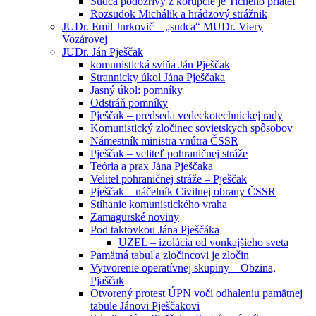
Sudca podozrivý z korupcie je Tichého priateľ
Rozsudok Michálik a hrádzový strážnik
JUDr. Emil Jurkovič – „sudca“ MUDr. Viery
Vozárovej
JUDr. Ján Pješčak
komunistická sviňa Ján Pješčak
Strannícky úkol Jána Pješčaka
Jasný úkol: pomníky
Odstráň pomníky
Pješčak – predseda vedeckotechnickej rady
Komunistický zločinec sovietskych spôsobov
Námestník ministra vnútra ČSSR
Pješčak – veliteľ pohraničnej stráže
Teória a prax Jána Pješčaka
Velitel pohraničnej stráže – Pješčak
Pješčak – náčelník Civilnej obrany ČSSR
Stíhanie komunistického vraha
Zamagurské noviny
Pod taktovkou Jána Pješčáka
UZEL – izolácia od vonkajšieho sveta
Pamätná tabuľa zločincovi je zločin
Vytvorenie operatívnej skupiny – Obzina,
Pjaščak
Otvorený protest ÚPN voči odhaleniu pamätnej
tabule Jánovi Pješčakovi