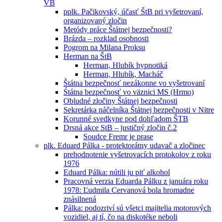
VB
pplk. Pačikovský, účasť ŠtB pri vyšetrovaní,
organizovaný zločin
Metódy práce Štátnej bezpečnosti?
Brázda – rozklad osobnosti
Pogrom na Milana Proksu
Herman na ŠtB
Herman, Hlubík hypnotiká
Herman, Hlubík, Macháč
Štátna bezpečnosť nezákonne vo vyšetrovaní
Śtátna bezpečnosť vo väznici MS (Hrmo)
Obludné zločiny Štátnej bezpečnosti
Sekretárka náčelníka Štátnej bezpečnosti v Nitre
Korunné svedkyne pod dohľadom ŠTB
Drsná akce StB – justičný zločin č.2
Soudce Fremr je prase
plk. Eduard Pálka - protektorátny udavač a zločinec
prehodnotenie vyšetrovacích protokolov z roku
1976
Eduard Pálka: nútili ju piť alkohol
Pracovná verzia Eduarda Pálku z januára roku
1978: Ľudmila Cervanová bola hromadne
znásilnená
Pálka: podozriví sú všetci majitelia motorových
vozidiel, aj tí, čo na diskotéke neboli