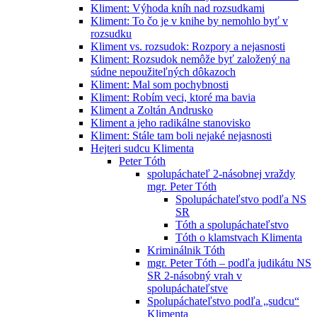
Kliment: Výhoda kníh nad rozsudkami
Kliment: To čo je v knihe by nemohlo byť v
rozsudku
Kliment vs. rozsudok: Rozpory a nejasnosti
Kliment: Rozsudok nemôže byť založený na
súdne nepoužiteľných dôkazoch
Kliment: Mal som pochybnosti
Kliment: Robím veci, ktoré ma bavia
Kliment a Zoltán Andrusko
Kliment a jeho radikálne stanovisko
Kliment: Stále tam boli nejaké nejasnosti
Hejteri sudcu Klimenta
Peter Tóth
spolupáchateľ 2-násobnej vraždy
mgr. Peter Tóth
Spolupáchateľstvo podľa NS
SR
Tóth a spolupáchateľstvo
Tóth o klamstvach Klimenta
Kriminálnik Tóth
mgr. Peter Tóth – podľa judikátu NS
SR 2-násobný vrah v
spolupáchateľstve
Spolupáchateľstvo podľa „sudcu“
Klimenta