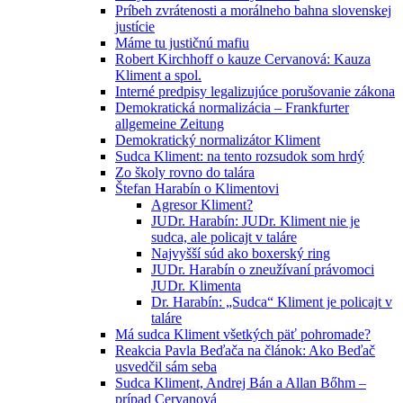
Príbeh zvrátenosti a morálneho bahna slovenskej
justície
Máme tu justičnú mafiu
Robert Kirchhoff o kauze Cervanová: Kauza
Kliment a spol.
Interné predpisy legalizujúce porušovanie zákona
Demokratická normalizácia – Frankfurter
allgemeine Zeitung
Demokratický normalizátor Kliment
Sudca Kliment: na tento rozsudok som hrdý
Zo školy rovno do talára
Štefan Harabín o Klimentovi
Agresor Kliment?
JUDr. Harabín: JUDr. Kliment nie je
sudca, ale policajt v taláre
Najvyšší súd ako boxerský ring
JUDr. Harabín o zneužívaní právomoci
JUDr. Klimenta
Dr. Harabín: „Sudca“ Kliment je policajt v
taláre
Má sudca Kliment všetkých päť pohromade?
Reakcia Pavla Beďača na článok: Ako Beďač
usvedčil sám seba
Sudca Kliment, Andrej Bán a Allan Bőhm –
prípad Cervanová