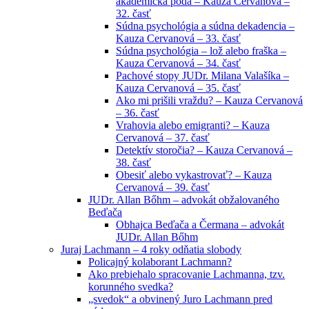
akademická pôda – Kauza Cervanová –
32. časť
Súdna psychológia a súdna dekadencia –
Kauza Cervanová – 33. časť
Súdna psychológia – lož alebo fraška –
Kauza Cervanová – 34. časť
Pachové stopy JUDr. Milana Valašíka –
Kauza Cervanová – 35. časť
Ako mi prišili vraždu? – Kauza Cervanová
– 36. časť
Vrahovia alebo emigranti? – Kauza
Cervanová – 37. časť
Detektív storočia? – Kauza Cervanová –
38. časť
Obesiť alebo vykastrovať? – Kauza
Cervanová – 39. časť
JUDr. Allan Bőhm – advokát obžalovaného
Beďača
Obhajca Beďača a Čermana – advokát
JUDr. Allan Bőhm
Juraj Lachmann – 4 roky odňatia slobody
Policajný kolaborant Lachmann?
Ako prebiehalo spracovanie Lachmanna, tzv.
korunného svedka?
„svedok“ a obvinený Juro Lachmann pred