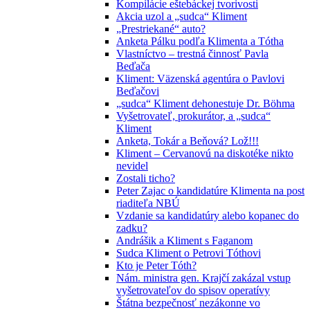
Kompilácie eštebáckej tvorivosti
Akcia uzol a „sudca“ Kliment
„Prestriekané“ auto?
Anketa Pálku podľa Klimenta a Tótha
Vlastníctvo – trestná činnosť Pavla
Beďača
Kliment: Väzenská agentúra o Pavlovi
Beďačovi
„sudca“ Kliment dehonestuje Dr. Böhma
Vyšetrovateľ, prokurátor, a „sudca“
Kliment
Anketa, Tokár a Beňová? Lož!!!
Kliment – Cervanovú na diskotéke nikto
nevidel
Zostali ticho?
Peter Zajac o kandidatúre Klimenta na post
riaditeľa NBÚ
Vzdanie sa kandidatúry alebo kopanec do
zadku?
Andrášik a Kliment s Faganom
Sudca Kliment o Petrovi Tóthovi
Kto je Peter Tóth?
Nám. ministra gen. Krajčí zakázal vstup
vyšetrovateľov do spisov operatívy
Štátna bezpečnosť nezákonne vo