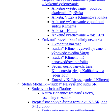
– Anketné vyšetrovanie
Anketné vyšetrovanie – podvod
akademika Pješčaka
Anketa, Vittek a Klimentova logika
Anketné vyšetrovanie v ponímaní
sudcu Klimenta
Anketa – Hanus
Anketné vyšetrovanie – rok 1978
Zmiznutá kazeta, ktorá nikdy nezmizla
Ukradnuta kazeta?
„sudca“ Kliment vysvetľuje zmenu
výpovede svedka Vargu
„sudca“ Kliment: nič
nenasvedčovalo násiliu
Sedem ugrilovaných, traja
Klimentovia, dvaja Kaliňákovia a
jeden Tóth
Zoroslav Kollár vs. „sudca“ Kliment
Štefan Michálik –"sudca" Najvyššieho súdu SR
Sudcovia chcú odškodné
Kauza Bonanno: rovnaké žaloby,
rozdielny rozsudok
Prepis ústneho vyhlásenia rozsudku NS SR, dňa
04.12.2006
Sprísnenie trestov za odškodnenie