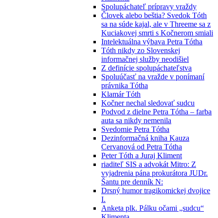
Spolupáchateľ prípravy vraždy
Človek alebo beštia? Svedok Tóth
sa na súde kajal, ale v Threeme sa z
Kuciakovej smrti s Kočnerom smiali
Intelektuálna výbava Petra Tótha
Tóth nikdy zo Slovenskej
informačnej služby neodišiel
Z definície spolupáchateľstva
Spoluúčasť na vražde v ponímaní
právnika Tótha
Klamár Tóth
Kočner nechal sledovať sudcu
Podvod z dielne Petra Tótha – farba
auta sa nikdy nemenila
Svedomie Petra Tótha
Dezinformačná kniha Kauza
Cervanová od Petra Tótha
Peter Tóth a Juraj Kliment
riaditeľ SIS a advokát Mitro: Z
vyjadrenia pána prokurátora JUDr.
Šantu pre denník N:
Drsný humor tragikomickej dvojice
I.
Anketa plk. Pálku očami „sudcu“
Klimenta