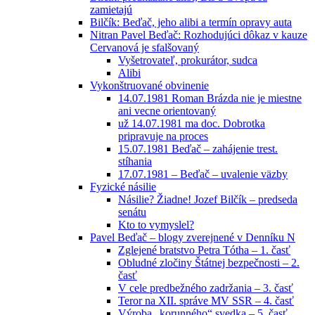
zamietajú
Bilčík: Beďač, jeho alibi a termín opravy auta
Nitran Pavel Beďač: Rozhodujúci dôkaz v kauze
Cervanová je sfalšovaný
Vyšetrovateľ, prokurátor, sudca
Alibi
Vykonštruované obvinenie
14.07.1981 Roman Brázda nie je miestne
ani vecne orientovaný
už 14.07.1981 ma doc. Dobrotka
pripravuje na proces
15.07.1981 Beďač – zahájenie trest.
stíhania
17.07.1981 – Beďač – uvalenie väzby
Fyzické násilie
Násilie? Žiadne! Jozef Bilčík – predseda
senátu
Kto to vymyslel?
Pavel Beďač – blogy zverejnené v Denníku N
Zglejené bratstvo Petra Tótha – 1. časť
Obludné zločiny Štátnej bezpečnosti – 2.
časť
V cele predbežného zadržania – 3. časť
Teror na XII. správe MV SSR – 4. časť
Výroba „korunného“ svedka – 5. časť