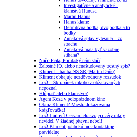
Investigatívne a analytické –
klamstvá Hanusa
Martin Hanus
Hanus klame
Definitívna bodka, dvojbodka a tri
bodky
Zimáková splav vytesnila – zo
strachu
Zimáková mala byť väzobne
stíhaná?
Načo Fiala, Porubský nám stačí
Žalostné IQ, alebo nenaštudovaný trestný spis?
Kliment – hanba NS SR (Martin Daňo)
Kliment obhajuje nezdôvodnený rozsudok
Lož! – Škrobánek nikoho z obžalovaných
nepoznal
Hlúposť alebo klamstvo?
Agent Koza v poloprázdnom kine
Obraz Kliment? Miesto dokazovania
krágľovačka!
Lož! Ľudovít Cervan telo svojej dcéry nikdy
nevidel. V žiadnej pitevni nebol!
Lož! Kliment politickú moc kontaktuje
pravidelne