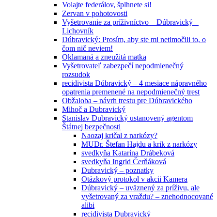
Volajte federálov, šplhnete si!
Zervan v pohotovosti
Vyšetrovanie za príživníctvo – Dúbravický –
Lichovník
Dúbravický: Prosím, aby ste mi netlmočili to, o
čom nič neviem!
Oklamaná a zneužitá matka
Vyšetrovateľ zabezpečí nepodmienečný
rozsudok
recidivista Dúbravický – 4 mesiace nápravného
opatrenia premenené na nepodmienečný trest
Obžaloba – návrh trestu pre Dúbravického
Mihoč a Dubravický
Stanislav Dubravický ustanovený agentom
Štátnej bezpečnosti
Naozaj kričal z narkózy?
MUDr. Štefan Hajdu a krik z narkózy
svedkyňa Katarína Drábeková
svedkyňa Ingrid Čerňáková
Dubravický – poznatky
Otázkový protokol v akcii Kamera
Dúbravický – uväznený za príživu, ale
vyšetrovaný za vraždu? – znehodnocované
alibi
recidivista Dubravický