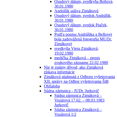
Osudový dátum, svedkyňa Beňová,
30.01.1980
Andrášik udáva Zimákovú
Osudový dátum, svedok Andrášik,
30.01.1980
Osudový dátum, svedok Piaček,
30.01.1980
Podľa popisu Andrášika a Beňovej
bola zadovážená fotografia MUDr.
Zimákovej
svedkyňa Viera Zimáková,
19.02.1980
medička Zimáková – prepis
zvukového záznamu 22.02.1980
Nie je známy dôvod, ako Zimáková
získava informácie
Zimáková stiahnutá z Odboru vyšetrovania
XII. správy na Odbor vyšetrovania ŠtB
Obžaloba
Súdna zápisnica - JUDr. Jurkovič
Súdna zápisnica Zimáková –
Vozárová 17.02. – 08.03.1983
Jurkovič
Súdna zápisnica Zimáková –
Vozárová 1/2