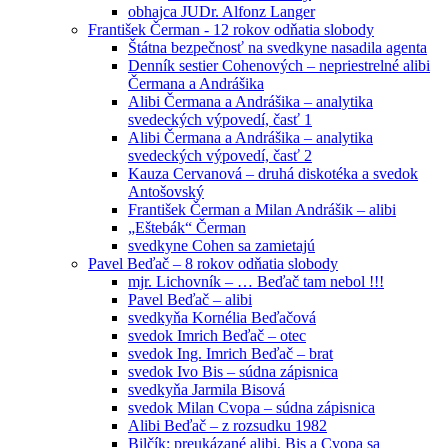
obhajca JUDr. Alfonz Langer
František Čerman - 12 rokov odňatia slobody
Štátna bezpečnosť na svedkyne nasadila agenta
Denník sestier Cohenových – nepriestrelné alibi
Čermana a Andrášika
Alibi Čermana a Andrášika – analytika
svedeckých výpovedí, časť 1
Alibi Čermana a Andrášika – analytika
svedeckých výpovedí, časť 2
Kauza Cervanová – druhá diskotéka a svedok
Antošovský
František Čerman a Milan Andrášik – alibi
„Eštebák“ Čerman
svedkyne Cohen sa zamietajú
Pavel Beďač – 8 rokov odňatia slobody
mjr. Lichovník – … Beďač tam nebol !!!
Pavel Beďač – alibi
svedkyňa Kornélia Beďačová
svedok Imrich Beďač – otec
svedok Ing. Imrich Beďač – brat
svedok Ivo Bis – súdna zápisnica
svedkyňa Jarmila Bisová
svedok Milan Cvopa – súdna zápisnica
Alibi Beďač – z rozsudku 1982
Bilčík: preukázané alibi, Bis a Cvopa sa