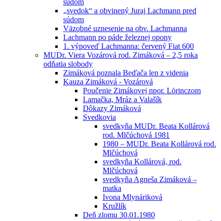
súdom
„svedok“ a obvinený Juraj Lachmann pred
súdom
Väzobné uznesenie na obv. Lachmanna
Lachmann po páde železnej opony
1. výpoveď Lachmanna: červený Fiat 600
MUDr. Viera Vozárová rod. Zimáková – 2,5 roka
odňatia slobody
Zimáková poznala Beďača len z videnia
Kauza Zimáková - Vozárová
Poučenie Zimákovej npor. Lörinczom
Lamačka, Mráz a Valašík
Dôkazy Zimáková
Svedkovia
svedkyňa MUDr. Beata Kollárová
rod. Mlčúchová 1981
1980 – MUDr. Beata Kollárová rod.
Mlčúchová
svedkyňa Kollárová, rod.
Mlčúchová
svedkyňa Agneša Zimáková –
matka
Ivona Mlynáriková
Kružlík
Deň zlomu 30.01.1980