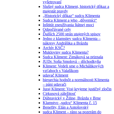
vyšetrovaní
Slušný sudca Kliment, historický dôkaz a
majestát pravdy
„Historický dôkaz“ sudcu Klimenta
Sudca Kliment a jeho „dôverníci“
Inštitút zneužívania štátnej moci
Odpočúvané cely
Ďalších 2500 strán utajených spisov
Jedno z klamstiev sudcu Klimenta –
nákresy Andrášika a Brázdu
Archív KSČ?
Mukloviny sudcu Klimenta?
Sudca Kliment: Zimáková sa priznala
JUDr. Soňa Smolová – dôchodkyňa
Kliment: Vedeli sme o Michálikových
vzťahoch s Valašíkom
udavač Kliment
hierarchia hodnôt a normálnosti Klimenta
– páni udavači
Juraj Kliment: Vraj kryjeme justičný zločin
Cirkusová záležitosť
Dúbravický v Žiline, Brázda v Brne
Klamstvo „sudcu“ Klimenta č. 15
Benefity, Elán a Antošovský
sudca Kliment – ráno sa pozerám do