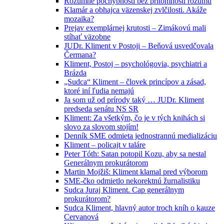
Rozumné pochybnosti bez prítomnosti rozumu
Klamár a obhajca väzenskej zvlčilosti. Akáže
mozaika?
Prejav exemplárnej krutosti – Zimákovú mali
stíhať väzobne
JUDr. Kliment v Postoji – Beňová usvedčovala
Čermana?
Kliment, Postoj – psychológovia, psychiatri a
Brázda
„Sudca“ Kliment – človek princípov a zásad,
ktoré iní ľudia nemajú
Ja som už od prírody taký … JUDr. Kliment
predseda senátu NS SR
Kliment: Za všetkým, čo je v tých knihách si
slovo za slovom stojím!
Denník SME odmieta jednostrannú medializáciu
Kliment – policajt v taláre
Peter Tóth: Satan potopil Kozu, aby sa nestal
Generálnym prokurátorom
Martin Mojžiš: Kliment klamal pred výborom
SME-čko odmietlo nekorektnú žurnalistiku
Sudca Juraj Kliment. Cap generálnym
prokurátorom?
Sudca Kliment, hlavný autor troch kníh o kauze
Cervanová