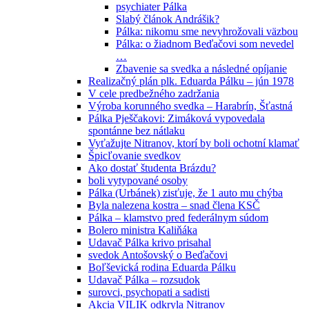
psychiater Pálka
Slabý článok Andrášik?
Pálka: nikomu sme nevyhrožovali väzbou
Pálka: o žiadnom Beďačovi som nevedel
…
Zbavenie sa svedka a následné opíjanie
Realizačný plán plk. Eduarda Pálku – jún 1978
V cele predbežného zadržania
Výroba korunného svedka – Harabrín, Šťastná
Pálka Pješčakovi: Zimáková vypovedala
spontánne bez nátlaku
Vyťažujte Nitranov, ktorí by boli ochotní klamať
Špicľovanie svedkov
Ako dostať študenta Brázdu?
boli vytypované osoby
Pálka (Urbánek) zisťuje, že 1 auto mu chýba
Byla nalezena kostra – snad člena KSČ
Pálka – klamstvo pred federálnym súdom
Bolero ministra Kaliňáka
Udavač Pálka krivo prisahal
svedok Antošovský o Beďačovi
Boľševická rodina Eduarda Pálku
Udavač Pálka – rozsudok
surovci, psychopati a sadisti
Akcia VILIK odkryla Nitranov