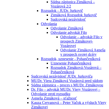
Súdna zápisnica Zimáková –
Vozárová 2/2
Rozsudok - JUDr. Jurkovič
Zimáková Rozsudok Jurkovič
Sudcovská nezávislosť
Odvolania
Odvolanie Zimáková
Odvolanie advokát Filo
Odvolanie – advokát Filo v
prospech Zimákovej-
Vozárovej
Odvolanie Zimáková Agneša
v prospech svojej dcéry
Rozsudok, uznesenie - Pohančeníková
Uznesenie Pohančeníková
Rozsudok Zimáková-Vozárová –
Pohančeníková
Sudcovská nezávislosť JUDr. Jurkoviča
MUDr. Viera Zimáková Vozárová pred súdom
Súdna zápisnica – proces s MUDr. Zimákovou
Dr. Filo – advokát MUDr. Viery Vozárovej –
Odvolanie proti rozsudku
Agneša Zimáková – sťažnosť
Kauza Cervanová – Peter Vačok a výsluch Viery
Zimákovej