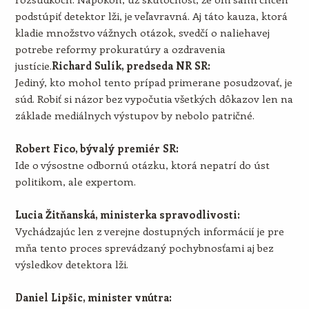
podstúpiť detektor lži, je veľavravná. Aj táto kauza, ktorá
kladie množstvo vážnych otázok, svedčí o naliehavej
potrebe reformy prokuratúry a ozdravenia
justície.
Richard Sulík, predseda NR SR:
Jediný, kto mohol tento prípad primerane posudzovať, je
súd. Robiť si názor bez vypočutia všetkých dôkazov len na
základe mediálnych výstupov by nebolo patričné.
Robert Fico, bývalý premiér SR:
Ide o výsostne odbornú otázku, ktorá nepatrí do úst
politikom, ale expertom.
Lucia Žitňanská, ministerka spravodlivosti:
Vychádzajúc len z verejne dostupných informácií je pre
mňa tento proces sprevádzaný pochybnosťami aj bez
výsledkov detektora lži.
Daniel Lipšic, minister vnútra: