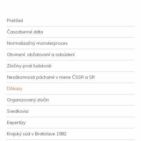
kauzacervanova.sk
Najdlhšie trvajúci, dodnes nevyjasnený súdny proces v dejnách slovenskej
Navigation
justície
Skip to content
Prehľad
Časozberné dáta
Normalizačný monsterproces
Obvinení, obžalovaní a odsúdení
Zločiny proti ľudskosti
Nezákonnosti páchané v mene ČSSR a SR
Dôkazy
Organizovaný zločin
Svedkovia
Expertízy
Krajský súd v Bratislave 1982