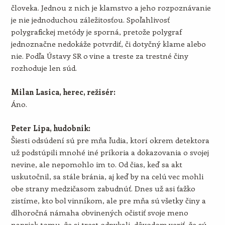
človeka. Jednou z nich je klamstvo a jeho rozpoznávanie
je nie jednoduchou záležitosťou. Spoľahlivosť
polygrafickej metódy je sporná, pretože polygraf
jednoznačne nedokáže potvrdiť, či dotyčný klame alebo
nie. Podľa Ústavy SR o vine a treste za trestné činy
rozhoduje len súd.
Milan Lasica, herec, režisér:
Áno.
Peter Lipa, hudobník:
Šiesti odsúdení sú pre mňa ľudia, ktorí okrem detektora
už podstúpili mnohé iné príkoria a dokazovania o svojej
nevine, ale nepomohlo im to. Od čias, keď sa akt
uskutočnil, sa stále bránia, aj keď by na celú vec mohli
obe strany medzičasom zabudnúť. Dnes už asi ťažko
zistíme, kto bol vinníkom, ale pre mňa sú všetky činy a
dlhoročná námaha obvinených očistiť svoje meno
napriek tomu, že si trest odpykali, dôvodom veriť, že sú