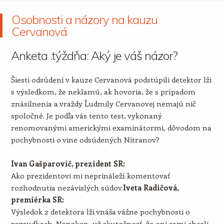
Osobnosti a názory na kauzu
Cervanová
Anketa .týždňa: Aký je váš názor?
Šiesti odsúdení v kauze Cervanová podstúpili detektor lži
s výsledkom, že neklamú, ak hovoria, že s prípadom
znásilnenia a vraždy Ľudmily Cervanovej nemajú nič
spoločné. Je podľa vás tento test, vykonaný
renomovanými americkými examinátormi, dôvodom na
pochybnosti o vine odsúdených Nitranov?
Ivan Gašparovič, prezident SR:
Ako prezidentovi mi neprináleží komentovať
rozhodnutia nezávislých súdov.
Iveta Radičová,
premiérka SR:
Výsledok z detektora lži vnáša vážne pochybnosti o
rozsudkoch. Napokon, už skutočnosť, že oni sami chceli