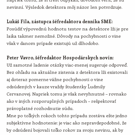
nevinní. Výsledok detektora môj názor len potvrdzuje.
Lukáš Fila, zástupca šéfredaktora denníka SME:
Posúdiť výpovednú hodnotu testov na detektore lži je pre
laika takmer nemožné. Dôvody na pochybnosti o vine
však v danom prípade existujú už dlhodobo.
Peter Vavro, šéfredaktor Hospodárskych novín:
Už samotné ladenie otázky viac-menej sugeruje odpoveď.
Bez ohľadu na aktuálne zistenia z detektora lži existovali
aj doteraz pomerne vážne pochybnosti o vine
odsúdených v kauze vraždy študentky Ľudmily
Cervanovej. Napriek tomu je však nevyhnutné – rovnako
ako v iných rozporuplných prípadoch – rešpektovať
právoplatné rozhodnutie súdu.
Mne po toľkých rokoch tohto prípadu zostáva ešte jedno
subjektívne hodnotenie: je viac ako nepravdepodobné, že
by odsúdení bojovali toľko rokov za svoju nevinu, ak by