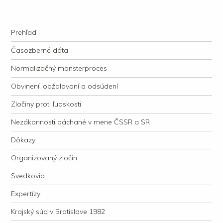
kauzacervanova.sk
Najdlhšie trvajúci, dodnes nevyjasnený súdny proces v dejnách slovenskej
Navigation
justície
Skip to content
Prehľad
Časozberné dáta
Normalizačný monsterproces
Obvinení, obžalovaní a odsúdení
Zločiny proti ľudskosti
Nezákonnosti páchané v mene ČSSR a SR
Dôkazy
Organizovaný zločin
Svedkovia
Expertízy
Krajský súd v Bratislave 1982